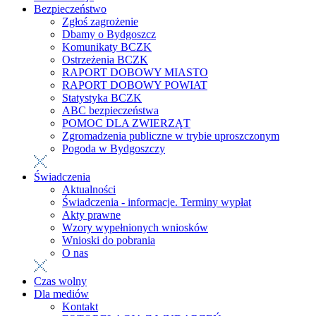
Bezpieczeństwo
Zgłoś zagrożenie
Dbamy o Bydgoszcz
Komunikaty BCZK
Ostrzeżenia BCZK
RAPORT DOBOWY MIASTO
RAPORT DOBOWY POWIAT
Statystyka BCZK
ABC bezpieczeństwa
POMOC DLA ZWIERZĄT
Zgromadzenia publiczne w trybie uproszczonym
Pogoda w Bydgoszczy
Świadczenia
Aktualności
Świadczenia - informacje. Terminy wypłat
Akty prawne
Wzory wypełnionych wniosków
Wnioski do pobrania
O nas
Czas wolny
Dla mediów
Kontakt