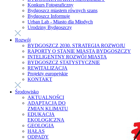
Konkurs Fotograficzny
Bydgoszcz miastem równych szans
Bydgoszcz Informuje
Urban Lab - Miasto dla Młodych
Urodziny Bydgoszczy
Rozwój
BYDGOSZCZ 2030. STRATEGIA ROZWOJU
RAPORTY O STANIE MIASTA BYDGOSZCZY
INTELIGENTNY ROZWÓJ MIASTA
BYDGOSZCZ STATYSTYCZNIE
REWITALIZACJA
Projekty europejskie
KONTAKT
Środowisko
AKTUALNOŚCI
ADAPTACJA DO
ZMIAN KLIMATU
EDUKACJA
EKOLOGICZNA
GEOLOGIA
HAŁAS
ODPADY