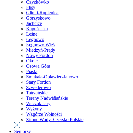
Czyżkówko
Flisy
Glinki-Rupienica
Górzyskowo
Jachcice
Kapuściska
Leśne
Łęgnowo
Łęgnowo Wieś
Miedzyń-Prądy
Nowy Fordon
Okole
Osowa Góra
Piaski
Smukała-Opławiec-Janowo
Stary Fordon
Szwederowo
Tatrzańskie
Tereny Nadwiślańskie
Wilczak-Jary
Wyżyny
Wzgórze Wolności
Zimne Wody–Czersko Polskie
Seniorzy