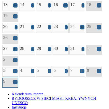
13
14
15
16
17
18
16
4
3
10
9
11
19
16
20
21
22
23
24
25
8
2
3
7
10
13
26
19
27
28
29
30
31
1
11
4
5
6
8
15
2
15
3
4
5
6
7
8
13
2
3
9
12
11
9
17
Kalendarium imprez
BYDGOSZCZ W SIECI MIAST KREATYWNYCH
UNESCO
Instytucje