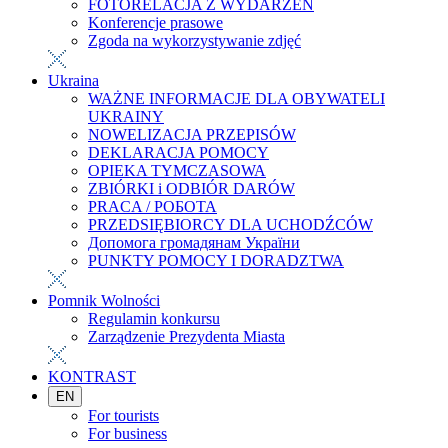
FOTORELACJA Z WYDARZEŃ
Konferencje prasowe
Zgoda na wykorzystywanie zdjęć
Ukraina
WAŻNE INFORMACJE DLA OBYWATELI
UKRAINY
NOWELIZACJA PRZEPISÓW
DEKLARACJA POMOCY
OPIEKA TYMCZASOWA
ZBIÓRKI i ODBIÓR DARÓW
PRACA / РОБОТА
PRZEDSIĘBIORCY DLA UCHODŹCÓW
Допомога громадянам України
PUNKTY POMOCY I DORADZTWA
Pomnik Wolności
Regulamin konkursu
Zarządzenie Prezydenta Miasta
KONTRAST
EN
For tourists
For business