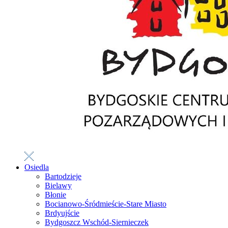
Osiedla
Bartodzieje
Bielawy
Błonie
Bocianowo-Śródmieście-Stare Miasto
Brdyujście
Bydgoszcz Wschód-Siernieczek