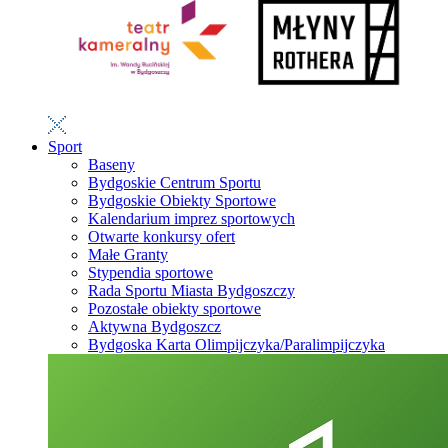
Sport
Baseny
Bydgoskie Centrum Sportu
Bydgoskie Obiekty Sportowe
Kalendarium imprez sportowych
Otwarte konkursy ofert
Małe Granty
Stypendia sportowe
Rada Sportu Miasta Bydgoszczy
Pozostałe obiekty sportowe
Aktywna Bydgoszcz
Bydgoska Karta Olimpijczyka/Paralimpijczyka