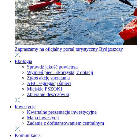
Zapraszamy na oficjalny portal turystyczny Bydgoszczy
Ekologia
Sprawdź jakość powietrza
Wymień piec - skorzystaj z dotacji
Zgłoś akcję sprzątania
ABC segregacji śmieci
Miejskie PSZOKI
Zbieranie deszczówki
Inwestycje
Kwartalne prezentacje inwestycyjne
Mapa inwestycji
Zadania z dofinansowaniem centralnym
Komunikacja