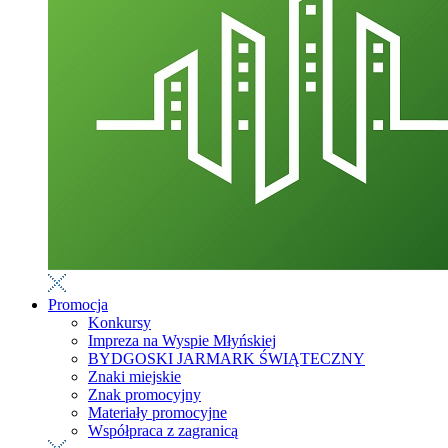
Promocja
Konkursy
Impreza na Wyspie Młyńskiej
BYDGOSKI JARMARK ŚWIĄTECZNY
Znaki miejskie
Znak promocyjny
Materiały promocyjne
Współpraca z zagranicą