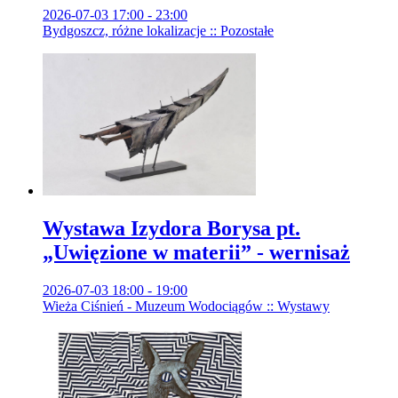
2026-07-03 17:00 - 23:00
Bydgoszcz, różne lokalizacje :: Pozostałe
Wystawa Izydora Borysa pt.
„Uwięzione w materii” - wernisaż
2026-07-03 18:00 - 19:00
Wieża Ciśnień - Muzeum Wodociągów :: Wystawy