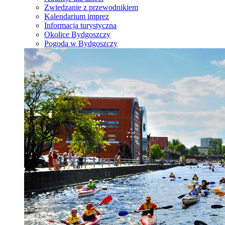
Zwiedzanie z przewodnikiem
Kalendarium imprez
Informacja turystyczna
Okolice Bydgoszczy
Pogoda w Bydgoszczy