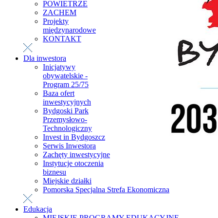
POWIETRZE
ZACHEM
Projekty
międzynarodowe
KONTAKT
Dla inwestora
Inicjatywy
obywatelskie -
Program 25/75
Baza ofert
inwestycyjnych
Bydgoski Park
Przemysłowo-
Technologiczny
Invest in Bydgoszcz
Serwis Inwestora
Zachęty inwestycyjne
Instytucje otoczenia
biznesu
Miejskie działki
Pomorska Specjalna Strefa Ekonomiczna
Edukacja
MIEJSKIE PROGRAMY EDUKACYJNE