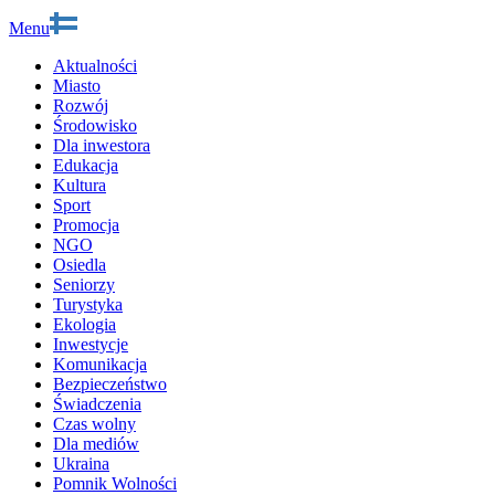
Menu
Aktualności
Miasto
Rozwój
Środowisko
Dla inwestora
Edukacja
Kultura
Sport
Promocja
NGO
Osiedla
Seniorzy
Turystyka
Ekologia
Inwestycje
Komunikacja
Bezpieczeństwo
Świadczenia
Czas wolny
Dla mediów
Ukraina
Pomnik Wolności