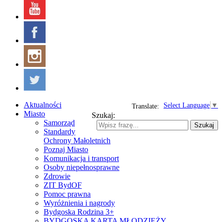
Aktualności
Select Language
▼
Translate:
Miasto
Szukaj:
Samorząd
Szukaj
Standardy
Ochrony Małoletnich
Poznaj Miasto
Komunikacja i transport
Osoby niepełnosprawne
Zdrowie
ZIT BydOF
Pomoc prawna
Wyróżnienia i nagrody
Bydgoska Rodzina 3+
BYDGOSKA KARTA MŁODZIEŻY