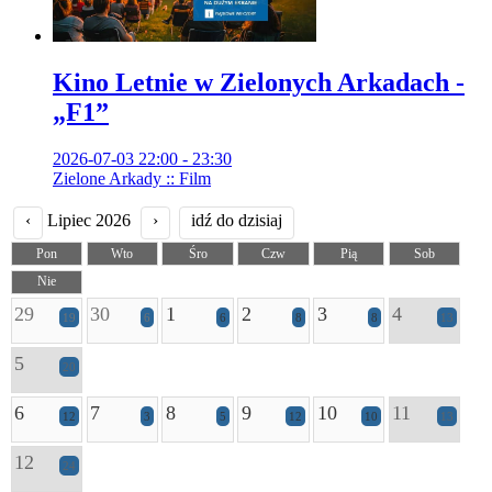
Kino Letnie w Zielonych Arkadach -
„F1”
2026-07-03 22:00 - 23:30
Zielone Arkady :: Film
‹
Lipiec 2026
›
idź do dzisiaj
Pon
Wto
Śro
Czw
Pią
Sob
Nie
29
30
1
2
3
4
19
6
6
8
8
13
5
20
6
7
8
9
10
11
12
3
5
12
10
13
12
24