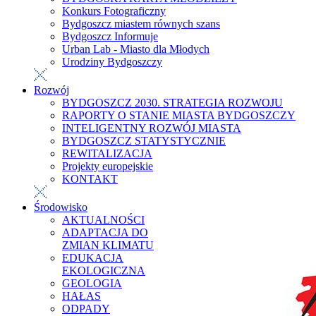
Konkurs Fotograficzny
Bydgoszcz miastem równych szans
Bydgoszcz Informuje
Urban Lab - Miasto dla Młodych
Urodziny Bydgoszczy
Rozwój
BYDGOSZCZ 2030. STRATEGIA ROZWOJU
RAPORTY O STANIE MIASTA BYDGOSZCZY
INTELIGENTNY ROZWÓJ MIASTA
BYDGOSZCZ STATYSTYCZNIE
REWITALIZACJA
Projekty europejskie
KONTAKT
Środowisko
AKTUALNOŚCI
ADAPTACJA DO
ZMIAN KLIMATU
EDUKACJA
EKOLOGICZNA
GEOLOGIA
HAŁAS
ODPADY