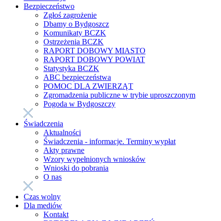
Bezpieczeństwo
Zgłoś zagrożenie
Dbamy o Bydgoszcz
Komunikaty BCZK
Ostrzeżenia BCZK
RAPORT DOBOWY MIASTO
RAPORT DOBOWY POWIAT
Statystyka BCZK
ABC bezpieczeństwa
POMOC DLA ZWIERZĄT
Zgromadzenia publiczne w trybie uproszczonym
Pogoda w Bydgoszczy
Świadczenia
Aktualności
Świadczenia - informacje. Terminy wypłat
Akty prawne
Wzory wypełnionych wniosków
Wnioski do pobrania
O nas
Czas wolny
Dla mediów
Kontakt