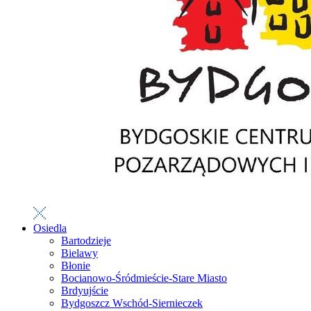
Osiedla
Bartodzieje
Bielawy
Błonie
Bocianowo-Śródmieście-Stare Miasto
Brdyujście
Bydgoszcz Wschód-Siernieczek