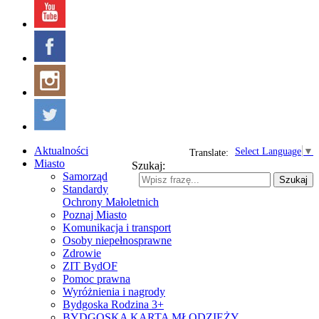
Aktualności
Select Language
▼
Translate:
Miasto
Szukaj:
Samorząd
Szukaj
Standardy
Ochrony Małoletnich
Poznaj Miasto
Komunikacja i transport
Osoby niepełnosprawne
Zdrowie
ZIT BydOF
Pomoc prawna
Wyróżnienia i nagrody
Bydgoska Rodzina 3+
BYDGOSKA KARTA MŁODZIEŻY