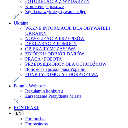
FOTORELACJA Z WYDARZEŃ
Konferencje prasowe
Zgoda na wykorzystywanie zdjęć
Ukraina
WAŻNE INFORMACJE DLA OBYWATELI
UKRAINY
NOWELIZACJA PRZEPISÓW
DEKLARACJA POMOCY
OPIEKA TYMCZASOWA
ZBIÓRKI i ODBIÓR DARÓW
PRACA / РОБОТА
PRZEDSIĘBIORCY DLA UCHODŹCÓW
Допомога громадянам України
PUNKTY POMOCY I DORADZTWA
Pomnik Wolności
Regulamin konkursu
Zarządzenie Prezydenta Miasta
KONTRAST
EN
For tourists
For business