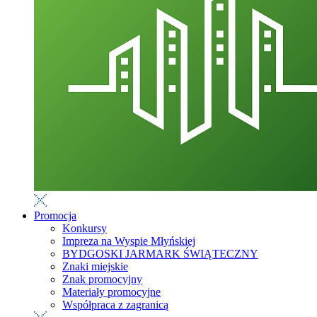
Promocja
Konkursy
Impreza na Wyspie Młyńskiej
BYDGOSKI JARMARK ŚWIĄTECZNY
Znaki miejskie
Znak promocyjny
Materiały promocyjne
Współpraca z zagranicą