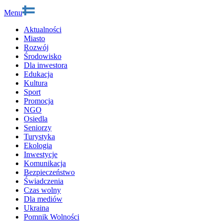
Menu
Aktualności
Miasto
Rozwój
Środowisko
Dla inwestora
Edukacja
Kultura
Sport
Promocja
NGO
Osiedla
Seniorzy
Turystyka
Ekologia
Inwestycje
Komunikacja
Bezpieczeństwo
Świadczenia
Czas wolny
Dla mediów
Ukraina
Pomnik Wolności