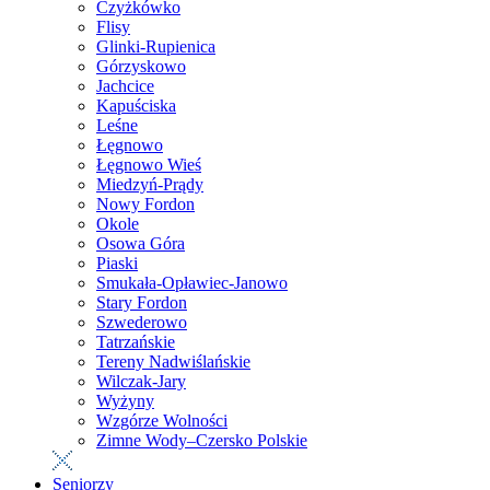
Czyżkówko
Flisy
Glinki-Rupienica
Górzyskowo
Jachcice
Kapuściska
Leśne
Łęgnowo
Łęgnowo Wieś
Miedzyń-Prądy
Nowy Fordon
Okole
Osowa Góra
Piaski
Smukała-Opławiec-Janowo
Stary Fordon
Szwederowo
Tatrzańskie
Tereny Nadwiślańskie
Wilczak-Jary
Wyżyny
Wzgórze Wolności
Zimne Wody–Czersko Polskie
Seniorzy