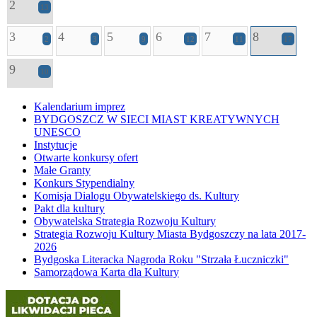
2
13
3
4
5
6
7
8
2
3
9
12
11
17
9
10
Kalendarium imprez
BYDGOSZCZ W SIECI MIAST KREATYWNYCH
UNESCO
Instytucje
Otwarte konkursy ofert
Małe Granty
Konkurs Stypendialny
Komisja Dialogu Obywatelskiego ds. Kultury
Pakt dla kultury
Obywatelska Strategia Rozwoju Kultury
Strategia Rozwoju Kultury Miasta Bydgoszczy na lata 2017-
2026
Bydgoska Literacka Nagroda Roku "Strzała Łuczniczki"
Samorządowa Karta dla Kultury