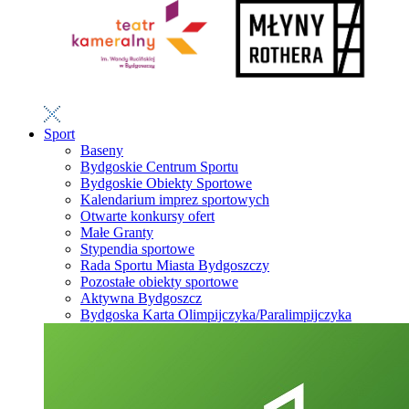
Sport
Baseny
Bydgoskie Centrum Sportu
Bydgoskie Obiekty Sportowe
Kalendarium imprez sportowych
Otwarte konkursy ofert
Małe Granty
Stypendia sportowe
Rada Sportu Miasta Bydgoszczy
Pozostałe obiekty sportowe
Aktywna Bydgoszcz
Bydgoska Karta Olimpijczyka/Paralimpijczyka