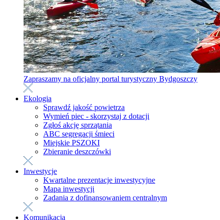
Zapraszamy na oficjalny portal turystyczny Bydgoszczy
Ekologia
Sprawdź jakość powietrza
Wymień piec - skorzystaj z dotacji
Zgłoś akcję sprzątania
ABC segregacji śmieci
Miejskie PSZOKI
Zbieranie deszczówki
Inwestycje
Kwartalne prezentacje inwestycyjne
Mapa inwestycji
Zadania z dofinansowaniem centralnym
Komunikacja