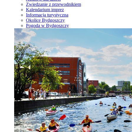
Zwiedzanie z przewodnikiem
Kalendarium imprez
Informacja turystyczna
Okolice Bydgoszczy
Pogoda w Bydgoszczy