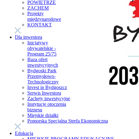
POWIETRZE
ZACHEM
Projekty
międzynarodowe
KONTAKT
Dla inwestora
Inicjatywy
obywatelskie -
Program 25/75
Baza ofert
inwestycyjnych
Bydgoski Park
Przemysłowo-
Technologiczny
Invest in Bydgoszcz
Serwis Inwestora
Zachęty inwestycyjne
Instytucje otoczenia
biznesu
Miejskie działki
Pomorska Specjalna Strefa Ekonomiczna
Edukacja
MIEJSKIE PROGRAMY EDUKACYJNE