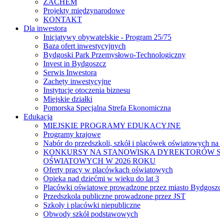
ZACHEM
Projekty międzynarodowe
KONTAKT
Dla inwestora
Inicjatywy obywatelskie - Program 25/75
Baza ofert inwestycyjnych
Bydgoski Park Przemysłowo-Technologiczny
Invest in Bydgoszcz
Serwis Inwestora
Zachęty inwestycyjne
Instytucje otoczenia biznesu
Miejskie działki
Pomorska Specjalna Strefa Ekonomiczna
Edukacja
MIEJSKIE PROGRAMY EDUKACYJNE
Programy krajowe
Nabór do przedszkoli, szkół i placówek oświatowych na
KONKURSY NA STANOWISKA DYREKTORÓW S
OŚWIATOWYCH W 2026 ROKU
Oferty pracy w placówkach oświatowych
Opieka nad dziećmi w wieku do lat 3
Placówki oświatowe prowadzone przez miasto Bydgosz
Przedszkola publiczne prowadzone przez JST
Szkoły i placówki niepubliczne
Obwody szkół podstawowych