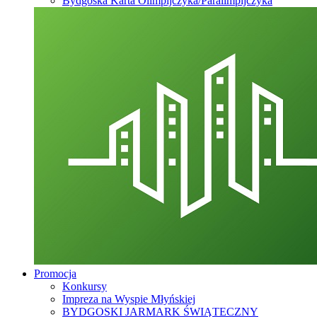
Bydgoska Karta Olimpijczyka/Paralimpijczyka
Promocja
Konkursy
Impreza na Wyspie Młyńskiej
BYDGOSKI JARMARK ŚWIĄTECZNY