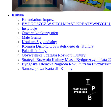
Kultura
Kalendarium imprez
BYDGOSZCZ W SIECI MIAST KREATYWNYCH 
Instytucje
Otwarte konkursy ofert
Małe Granty
Konkurs Stypendialny
Komisja Dialogu Obywatelskiego ds. Kultury
Pakt dla kultury
Obywatelska Strategia Rozwoju Kultury
Strategia Rozwoju Kultury Miasta Bydgoszczy na lata 
Bydgoska Literacka Nagroda Roku "Strzała Łuczniczki"
Samorządowa Karta dla Kultury