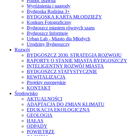
Pomoc prawna
Wyróżnienia i nagrody
Bydgoska Rodzina 3+
BYDGOSKA KARTA MŁODZIEŻY
Konkurs Fotograficzny
Bydgoszcz miastem równych szans
Bydgoszcz Informuje
Urban Lab - Miasto dla Młodych
Urodziny Bydgoszczy
Rozwój
BYDGOSZCZ 2030. STRATEGIA ROZWOJU
RAPORTY O STANIE MIASTA BYDGOSZCZY
INTELIGENTNY ROZWÓJ MIASTA
BYDGOSZCZ STATYSTYCZNIE
REWITALIZACJA
Projekty europejskie
KONTAKT
Środowisko
AKTUALNOŚCI
ADAPTACJA DO ZMIAN KLIMATU
EDUKACJA EKOLOGICZNA
GEOLOGIA
HAŁAS
ODPADY
POWIETRZE