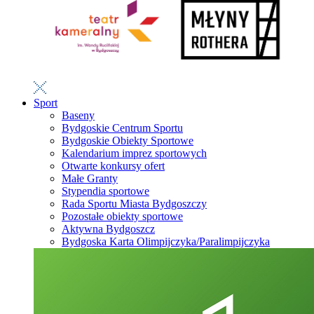
Sport
Baseny
Bydgoskie Centrum Sportu
Bydgoskie Obiekty Sportowe
Kalendarium imprez sportowych
Otwarte konkursy ofert
Małe Granty
Stypendia sportowe
Rada Sportu Miasta Bydgoszczy
Pozostałe obiekty sportowe
Aktywna Bydgoszcz
Bydgoska Karta Olimpijczyka/Paralimpijczyka