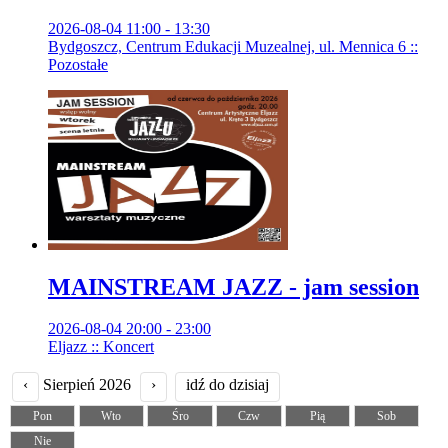
2026-08-04 11:00 - 13:30
Bydgoszcz, Centrum Edukacji Muzealnej, ul. Mennica 6 ::
Pozostałe
MAINSTREAM JAZZ - jam session
2026-08-04 20:00 - 23:00
Eljazz :: Koncert
‹
Sierpień 2026
›
idź do dzisiaj
Pon
Wto
Śro
Czw
Pią
Sob
Nie