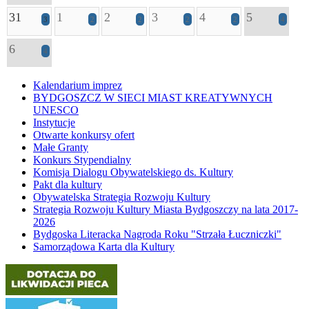
31
1
2
3
4
5
3
2
2
2
2
4
6
4
Kalendarium imprez
BYDGOSZCZ W SIECI MIAST KREATYWNYCH
UNESCO
Instytucje
Otwarte konkursy ofert
Małe Granty
Konkurs Stypendialny
Komisja Dialogu Obywatelskiego ds. Kultury
Pakt dla kultury
Obywatelska Strategia Rozwoju Kultury
Strategia Rozwoju Kultury Miasta Bydgoszczy na lata 2017-
2026
Bydgoska Literacka Nagroda Roku "Strzała Łuczniczki"
Samorządowa Karta dla Kultury