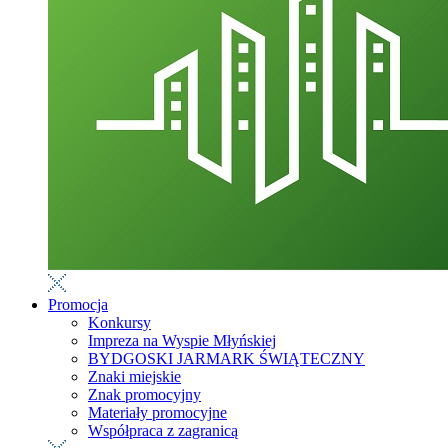
Promocja
Konkursy
Impreza na Wyspie Młyńskiej
BYDGOSKI JARMARK ŚWIĄTECZNY
Znaki miejskie
Znak promocyjny
Materiały promocyjne
Współpraca z zagranicą