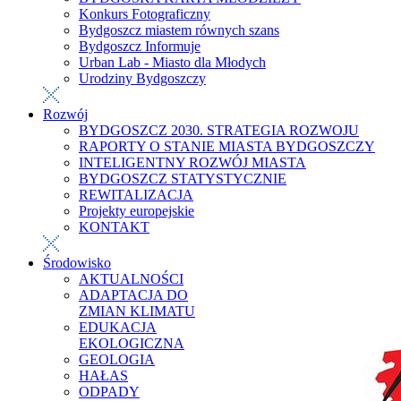
Konkurs Fotograficzny
Bydgoszcz miastem równych szans
Bydgoszcz Informuje
Urban Lab - Miasto dla Młodych
Urodziny Bydgoszczy
Rozwój
BYDGOSZCZ 2030. STRATEGIA ROZWOJU
RAPORTY O STANIE MIASTA BYDGOSZCZY
INTELIGENTNY ROZWÓJ MIASTA
BYDGOSZCZ STATYSTYCZNIE
REWITALIZACJA
Projekty europejskie
KONTAKT
Środowisko
AKTUALNOŚCI
ADAPTACJA DO
ZMIAN KLIMATU
EDUKACJA
EKOLOGICZNA
GEOLOGIA
HAŁAS
ODPADY