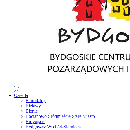
Osiedla
Bartodzieje
Bielawy
Błonie
Bocianowo-Śródmieście-Stare Miasto
Brdyujście
Bydgoszcz Wschód-Siernieczek