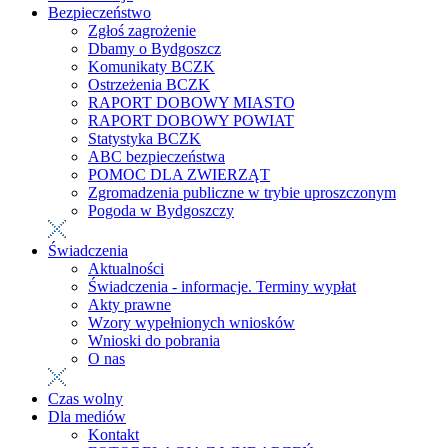
Bezpieczeństwo
Zgłoś zagrożenie
Dbamy o Bydgoszcz
Komunikaty BCZK
Ostrzeżenia BCZK
RAPORT DOBOWY MIASTO
RAPORT DOBOWY POWIAT
Statystyka BCZK
ABC bezpieczeństwa
POMOC DLA ZWIERZĄT
Zgromadzenia publiczne w trybie uproszczonym
Pogoda w Bydgoszczy
Świadczenia
Aktualności
Świadczenia - informacje. Terminy wypłat
Akty prawne
Wzory wypełnionych wniosków
Wnioski do pobrania
O nas
Czas wolny
Dla mediów
Kontakt