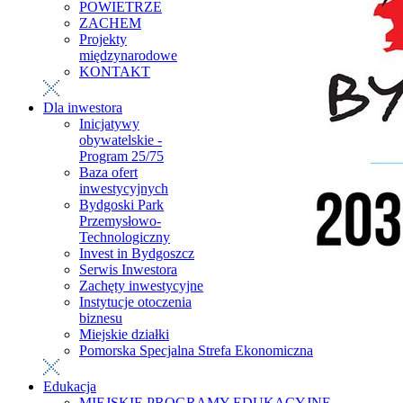
POWIETRZE
ZACHEM
Projekty
międzynarodowe
KONTAKT
Dla inwestora
Inicjatywy
obywatelskie -
Program 25/75
Baza ofert
inwestycyjnych
Bydgoski Park
Przemysłowo-
Technologiczny
Invest in Bydgoszcz
Serwis Inwestora
Zachęty inwestycyjne
Instytucje otoczenia
biznesu
Miejskie działki
Pomorska Specjalna Strefa Ekonomiczna
Edukacja
MIEJSKIE PROGRAMY EDUKACYJNE