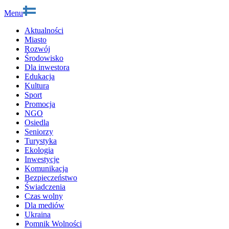
Menu
Aktualności
Miasto
Rozwój
Środowisko
Dla inwestora
Edukacja
Kultura
Sport
Promocja
NGO
Osiedla
Seniorzy
Turystyka
Ekologia
Inwestycje
Komunikacja
Bezpieczeństwo
Świadczenia
Czas wolny
Dla mediów
Ukraina
Pomnik Wolności