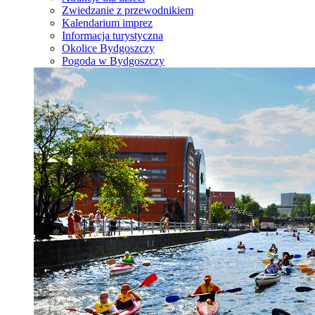
Zwiedzanie z przewodnikiem
Kalendarium imprez
Informacja turystyczna
Okolice Bydgoszczy
Pogoda w Bydgoszczy