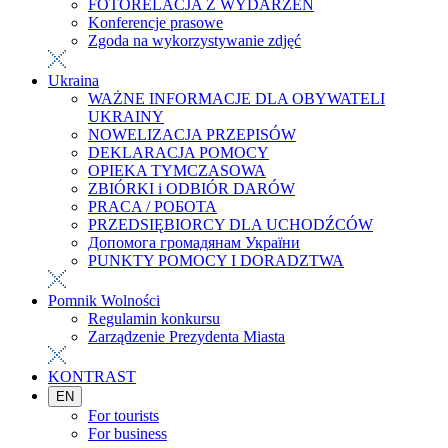
FOTORELACJA Z WYDARZEŃ
Konferencje prasowe
Zgoda na wykorzystywanie zdjęć
Ukraina
WAŻNE INFORMACJE DLA OBYWATELI
UKRAINY
NOWELIZACJA PRZEPISÓW
DEKLARACJA POMOCY
OPIEKA TYMCZASOWA
ZBIÓRKI i ODBIÓR DARÓW
PRACA / РОБОТА
PRZEDSIĘBIORCY DLA UCHODŹCÓW
Допомога громадянам України
PUNKTY POMOCY I DORADZTWA
Pomnik Wolności
Regulamin konkursu
Zarządzenie Prezydenta Miasta
KONTRAST
EN
For tourists
For business