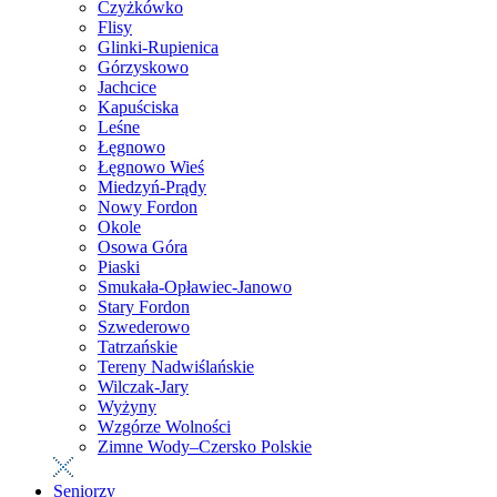
Czyżkówko
Flisy
Glinki-Rupienica
Górzyskowo
Jachcice
Kapuściska
Leśne
Łęgnowo
Łęgnowo Wieś
Miedzyń-Prądy
Nowy Fordon
Okole
Osowa Góra
Piaski
Smukała-Opławiec-Janowo
Stary Fordon
Szwederowo
Tatrzańskie
Tereny Nadwiślańskie
Wilczak-Jary
Wyżyny
Wzgórze Wolności
Zimne Wody–Czersko Polskie
Seniorzy