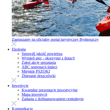
Zapraszamy na oficjalny portal turystyczny Bydgoszczy
Ekologia
Sprawdź jakość powietrza
Wymień piec - skorzystaj z dotacji
Zgłoś akcję sprzątania
ABC segregacji śmieci
Miejskie PSZOKI
Zbieranie deszczówki
Inwestycje
Kwartalne prezentacje inwestycyjne
Mapa inwestycji
Zadania z dofinansowaniem centralnym
Komunikacja