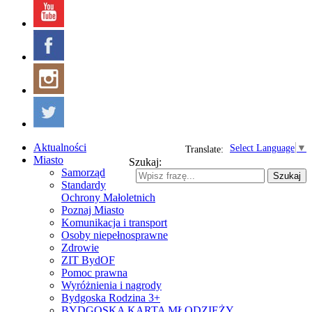
Aktualności
Select Language
▼
Translate:
Miasto
Szukaj:
Samorząd
Szukaj
Standardy
Ochrony Małoletnich
Poznaj Miasto
Komunikacja i transport
Osoby niepełnosprawne
Zdrowie
ZIT BydOF
Pomoc prawna
Wyróżnienia i nagrody
Bydgoska Rodzina 3+
BYDGOSKA KARTA MŁODZIEŻY