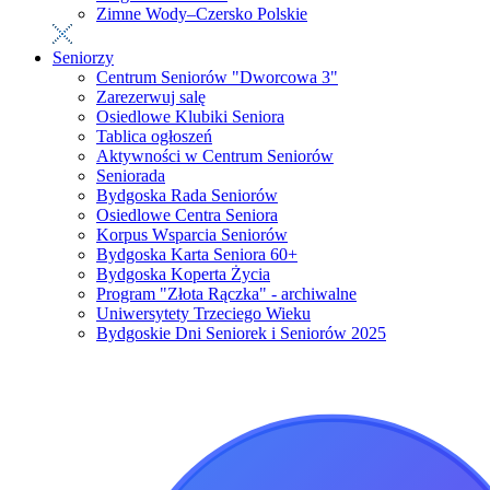
Zimne Wody–Czersko Polskie
Seniorzy
Centrum Seniorów "Dworcowa 3"
Zarezerwuj salę
Osiedlowe Klubiki Seniora
Tablica ogłoszeń
Aktywności w Centrum Seniorów
Seniorada
Bydgoska Rada Seniorów
Osiedlowe Centra Seniora
Korpus Wsparcia Seniorów
Bydgoska Karta Seniora 60+
Bydgoska Koperta Życia
Program "Złota Rączka" - archiwalne
Uniwersytety Trzeciego Wieku
Bydgoskie Dni Seniorek i Seniorów 2025