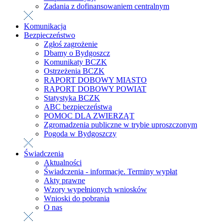
Zadania z dofinansowaniem centralnym
Komunikacja
Bezpieczeństwo
Zgłoś zagrożenie
Dbamy o Bydgoszcz
Komunikaty BCZK
Ostrzeżenia BCZK
RAPORT DOBOWY MIASTO
RAPORT DOBOWY POWIAT
Statystyka BCZK
ABC bezpieczeństwa
POMOC DLA ZWIERZĄT
Zgromadzenia publiczne w trybie uproszczonym
Pogoda w Bydgoszczy
Świadczenia
Aktualności
Świadczenia - informacje. Terminy wypłat
Akty prawne
Wzory wypełnionych wniosków
Wnioski do pobrania
O nas