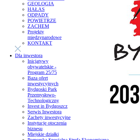
GEOLOGIA
HAŁAS
ODPADY
POWIETRZE
ZACHEM
Projekty
międzynarodowe
KONTAKT
Dla inwestora
Inicjatywy
obywatelskie -
Program 25/75
Baza ofert
inwestycyjnych
Bydgoski Park
Przemysłowo-
Technologiczny
Invest in Bydgoszcz
Serwis Inwestora
Zachęty inwestycyjne
Instytucje otoczenia
biznesu
Miejskie działki
Pomorska Specjalna Strefa Ekonomiczna