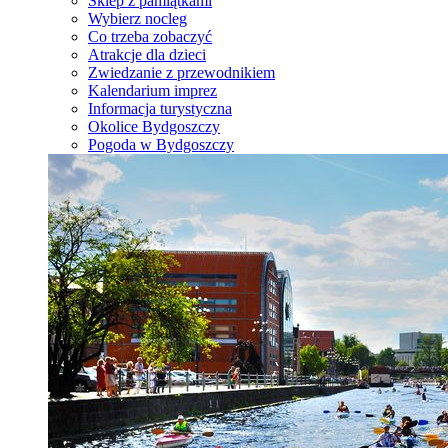
Sklep z pamiątkami
Wybierz nocleg
Co trzeba zobaczyć
Atrakcje dla dzieci
Zwiedzanie z przewodnikiem
Kalendarium imprez
Informacja turystyczna
Okolice Bydgoszczy
Pogoda w Bydgoszczy