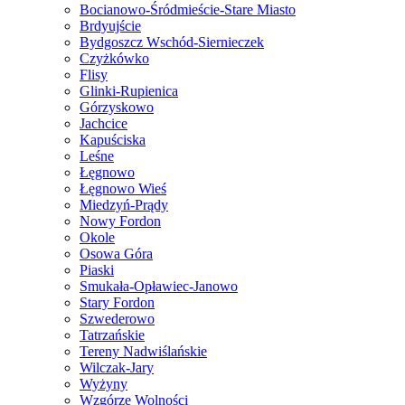
Bocianowo-Śródmieście-Stare Miasto
Brdyujście
Bydgoszcz Wschód-Siernieczek
Czyżkówko
Flisy
Glinki-Rupienica
Górzyskowo
Jachcice
Kapuściska
Leśne
Łęgnowo
Łęgnowo Wieś
Miedzyń-Prądy
Nowy Fordon
Okole
Osowa Góra
Piaski
Smukała-Opławiec-Janowo
Stary Fordon
Szwederowo
Tatrzańskie
Tereny Nadwiślańskie
Wilczak-Jary
Wyżyny
Wzgórze Wolności