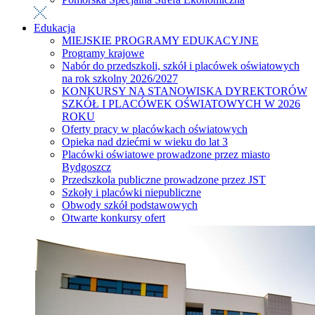
Edukacja
MIEJSKIE PROGRAMY EDUKACYJNE
Programy krajowe
Nabór do przedszkoli, szkół i placówek oświatowych
na rok szkolny 2026/2027
KONKURSY NA STANOWISKA DYREKTORÓW
SZKÓŁ I PLACÓWEK OŚWIATOWYCH W 2026
ROKU
Oferty pracy w placówkach oświatowych
Opieka nad dziećmi w wieku do lat 3
Placówki oświatowe prowadzone przez miasto
Bydgoszcz
Przedszkola publiczne prowadzone przez JST
Szkoły i placówki niepubliczne
Obwody szkół podstawowych
Otwarte konkursy ofert