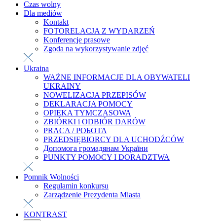
Czas wolny
Dla mediów
Kontakt
FOTORELACJA Z WYDARZEŃ
Konferencje prasowe
Zgoda na wykorzystywanie zdjęć
Ukraina
WAŻNE INFORMACJE DLA OBYWATELI
UKRAINY
NOWELIZACJA PRZEPISÓW
DEKLARACJA POMOCY
OPIEKA TYMCZASOWA
ZBIÓRKI i ODBIÓR DARÓW
PRACA / РОБОТА
PRZEDSIĘBIORCY DLA UCHODŹCÓW
Допомога громадянам України
PUNKTY POMOCY I DORADZTWA
Pomnik Wolności
Regulamin konkursu
Zarządzenie Prezydenta Miasta
KONTRAST