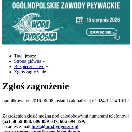
Tutaj jesteś:
Strona główna
»
Bezpieczeństwo
»
Zgłoś zagrożenie
Zgłoś zagrożenie
opublikowano: 2016-06-08, ostatnia aktualizacja: 2024-12-24 10:12
Zagrożenie zgłosić można pod całodobowymi numerami telefonów:
(52)-58-59-888, 606-859-637, 606-694-199,
na adres e-mail
bczk@um.bydgoszcz.pl
oraz
za pomocą poniższego formularza: