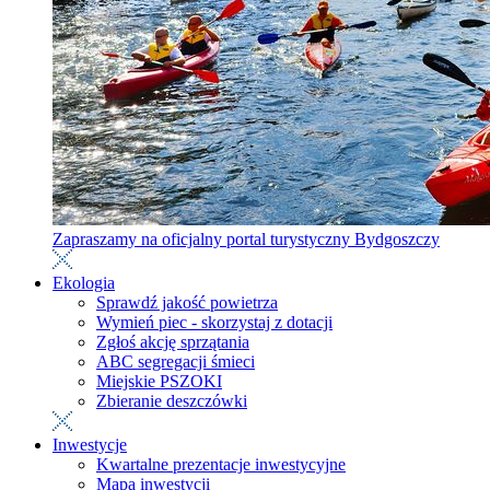
Zapraszamy na oficjalny portal turystyczny Bydgoszczy
Ekologia
Sprawdź jakość powietrza
Wymień piec - skorzystaj z dotacji
Zgłoś akcję sprzątania
ABC segregacji śmieci
Miejskie PSZOKI
Zbieranie deszczówki
Inwestycje
Kwartalne prezentacje inwestycyjne
Mapa inwestycji