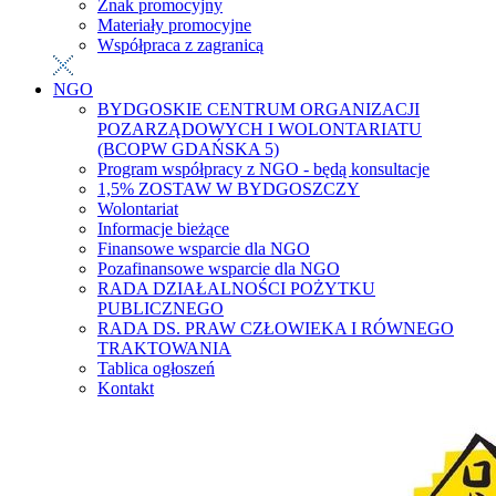
Znak promocyjny
Materiały promocyjne
Współpraca z zagranicą
NGO
BYDGOSKIE CENTRUM ORGANIZACJI
POZARZĄDOWYCH I WOLONTARIATU
(BCOPW GDAŃSKA 5)
Program współpracy z NGO - będą konsultacje
1,5% ZOSTAW W BYDGOSZCZY
Wolontariat
Informacje bieżące
Finansowe wsparcie dla NGO
Pozafinansowe wsparcie dla NGO
RADA DZIAŁALNOŚCI POŻYTKU
PUBLICZNEGO
RADA DS. PRAW CZŁOWIEKA I RÓWNEGO
TRAKTOWANIA
Tablica ogłoszeń
Kontakt