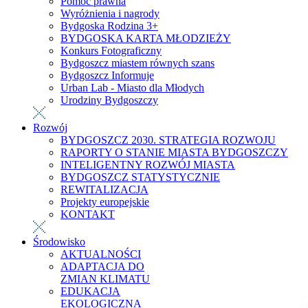
Pomoc prawna
Wyróżnienia i nagrody
Bydgoska Rodzina 3+
BYDGOSKA KARTA MŁODZIEŻY
Konkurs Fotograficzny
Bydgoszcz miastem równych szans
Bydgoszcz Informuje
Urban Lab - Miasto dla Młodych
Urodziny Bydgoszczy
Rozwój
BYDGOSZCZ 2030. STRATEGIA ROZWOJU
RAPORTY O STANIE MIASTA BYDGOSZCZY
INTELIGENTNY ROZWÓJ MIASTA
BYDGOSZCZ STATYSTYCZNIE
REWITALIZACJA
Projekty europejskie
KONTAKT
Środowisko
AKTUALNOŚCI
ADAPTACJA DO
ZMIAN KLIMATU
EDUKACJA
EKOLOGICZNA