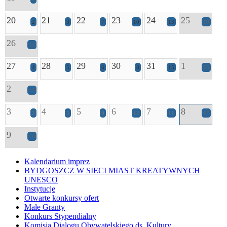
20
21
22
23
24
25
2
3
7
10
13
19
26
11
27
28
29
30
31
1
4
5
6
8
15
15
2
13
3
4
5
6
7
8
2
3
9
12
11
17
9
10
Kalendarium imprez
BYDGOSZCZ W SIECI MIAST KREATYWNYCH
UNESCO
Instytucje
Otwarte konkursy ofert
Małe Granty
Konkurs Stypendialny
Komisja Dialogu Obywatelskiego ds. Kultury