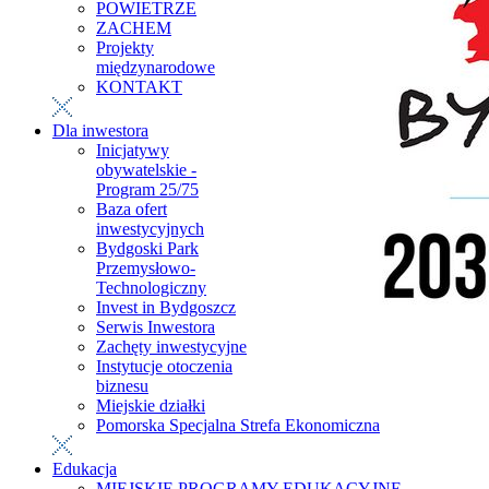
POWIETRZE
ZACHEM
Projekty
międzynarodowe
KONTAKT
Dla inwestora
Inicjatywy
obywatelskie -
Program 25/75
Baza ofert
inwestycyjnych
Bydgoski Park
Przemysłowo-
Technologiczny
Invest in Bydgoszcz
Serwis Inwestora
Zachęty inwestycyjne
Instytucje otoczenia
biznesu
Miejskie działki
Pomorska Specjalna Strefa Ekonomiczna
Edukacja
MIEJSKIE PROGRAMY EDUKACYJNE