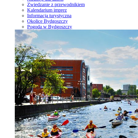
Zwiedzanie z przewodnikiem
Kalendarium imprez
Informacja turystyczna
Okolice Bydgoszczy
Pogoda w Bydgoszczy