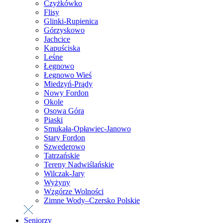
Czyżkówko
Flisy
Glinki-Rupienica
Górzyskowo
Jachcice
Kapuściska
Leśne
Łęgnowo
Łęgnowo Wieś
Miedzyń-Prądy
Nowy Fordon
Okole
Osowa Góra
Piaski
Smukała-Opławiec-Janowo
Stary Fordon
Szwederowo
Tatrzańskie
Tereny Nadwiślańskie
Wilczak-Jary
Wyżyny
Wzgórze Wolności
Zimne Wody–Czersko Polskie
Seniorzy