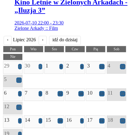
Kino Letnie w Zielonych Arkadach -
„Iluzja 3”
2026-07-10 22:00 - 23:30
Zielone Arkady :: Film
‹
Lipiec 2026
›
idź do dzisiaj
Pon
Wto
Śro
Czw
Pią
Sob
Nie
29
30
1
2
3
4
6
6
8
8
13
20
5
12
6
7
8
9
10
11
3
5
12
10
13
24
12
16
13
14
15
16
17
18
4
3
10
9
11
16
19
8