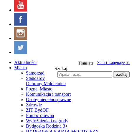
Aktualności
Select Language
▼
Translate:
Miasto
Szukaj:
Samorząd
Szukaj
Standardy
Ochrony Małoletnich
Poznaj Miasto
Komunikacja i transport
Osoby niepełnosprawne
Zdrowie
ZIT BydOF
Pomoc prawna
Wyróżnienia i nagrody
Bydgoska Rodzina 3+
BYDGOSKA KARTA MŁODZIEŻY