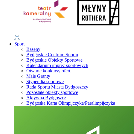
Sport
Baseny
Bydgoskie Centrum Sportu
Bydgoskie Obiekty Sportowe
Kalendarium imprez sportowych
Otwarte konkursy ofert
Małe Granty
Stypendia sportowe
Rada Sportu Miasta Bydgoszczy
Pozostałe obiekty sportowe
Aktywna Bydgoszcz
Bydgoska Karta Olimpijczyka/Paralimpijczyka