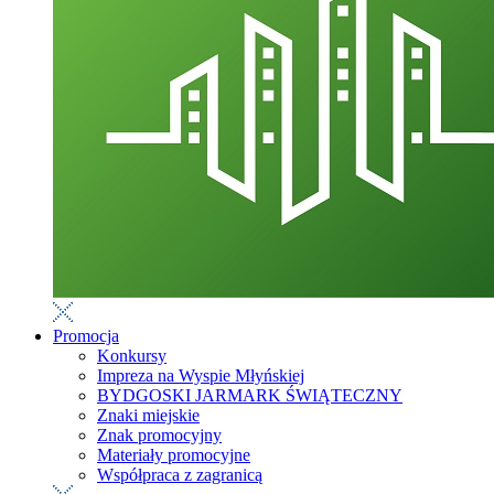
Promocja
Konkursy
Impreza na Wyspie Młyńskiej
BYDGOSKI JARMARK ŚWIĄTECZNY
Znaki miejskie
Znak promocyjny
Materiały promocyjne
Współpraca z zagranicą