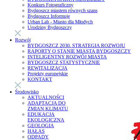
Konkurs Fotograficzny
Bydgoszcz miastem równych szans
Bydgoszcz Informuje
Urban Lab - Miasto dla Młodych
Urodziny Bydgoszczy
Rozwój
BYDGOSZCZ 2030. STRATEGIA ROZWOJU
RAPORTY O STANIE MIASTA BYDGOSZCZY
INTELIGENTNY ROZWÓJ MIASTA
BYDGOSZCZ STATYSTYCZNIE
REWITALIZACJA
Projekty europejskie
KONTAKT
Środowisko
AKTUALNOŚCI
ADAPTACJA DO
ZMIAN KLIMATU
EDUKACJA
EKOLOGICZNA
GEOLOGIA
HAŁAS
ODPADY