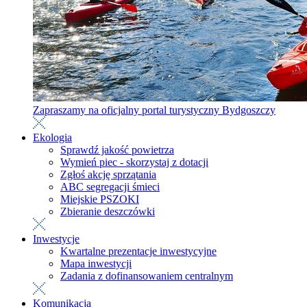
Zapraszamy na oficjalny portal turystyczny Bydgoszczy
Ekologia
Sprawdź jakość powietrza
Wymień piec - skorzystaj z dotacji
Zgłoś akcję sprzątania
ABC segregacji śmieci
Miejskie PSZOKI
Zbieranie deszczówki
Inwestycje
Kwartalne prezentacje inwestycyjne
Mapa inwestycji
Zadania z dofinansowaniem centralnym
Komunikacja