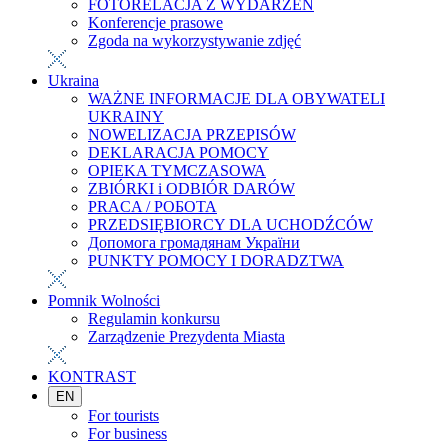
FOTORELACJA Z WYDARZEŃ
Konferencje prasowe
Zgoda na wykorzystywanie zdjęć
Ukraina
WAŻNE INFORMACJE DLA OBYWATELI
UKRAINY
NOWELIZACJA PRZEPISÓW
DEKLARACJA POMOCY
OPIEKA TYMCZASOWA
ZBIÓRKI i ODBIÓR DARÓW
PRACA / РОБОТА
PRZEDSIĘBIORCY DLA UCHODŹCÓW
Допомога громадянам України
PUNKTY POMOCY I DORADZTWA
Pomnik Wolności
Regulamin konkursu
Zarządzenie Prezydenta Miasta
KONTRAST
EN
For tourists
For business