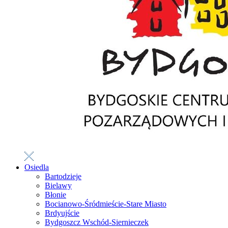
Osiedla
Bartodzieje
Bielawy
Błonie
Bocianowo-Śródmieście-Stare Miasto
Brdyujście
Bydgoszcz Wschód-Siernieczek