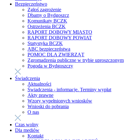
Bezpieczeństwo
Zgłoś zagrożenie
Dbamy o Bydgoszcz
Komunikaty BCZK
Ostrzeżenia BCZK
RAPORT DOBOWY MIASTO
RAPORT DOBOWY POWIAT
Statystyka BCZK
ABC bezpieczeństwa
POMOC DLA ZWIERZĄT
Zgromadzenia publiczne w trybie uproszczonym
Pogoda w Bydgoszczy
Świadczenia
Aktualności
Świadczenia - informacje. Terminy wypłat
Akty prawne
Wzory wypełnionych wniosków
Wnioski do pobrania
O nas
Czas wolny
Dla mediów
Kontakt