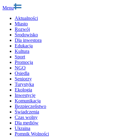
Menu
Aktualności
Miasto
Rozwój
Środowisko
Dla inwestora
Edukacja
Kultura
Sport
Promocja
NGO
Osiedla
Seniorzy
Turystyka
Ekologia
Inwestycje
Komunikacja
Bezpieczeństwo
Świadczenia
Czas wolny
Dla mediów
Ukraina
Pomnik Wolności