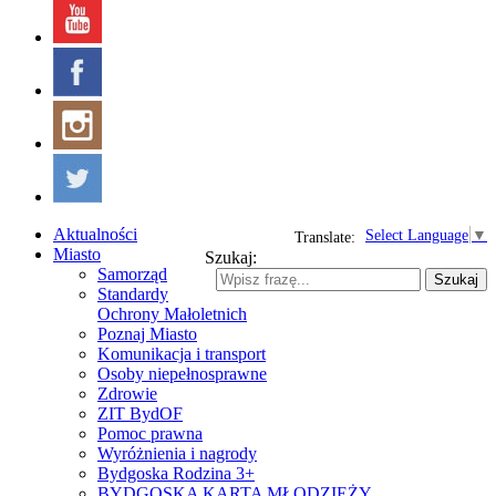
Aktualności
Select Language
▼
Translate:
Miasto
Szukaj:
Samorząd
Szukaj
Standardy
Ochrony Małoletnich
Poznaj Miasto
Komunikacja i transport
Osoby niepełnosprawne
Zdrowie
ZIT BydOF
Pomoc prawna
Wyróżnienia i nagrody
Bydgoska Rodzina 3+
BYDGOSKA KARTA MŁODZIEŻY