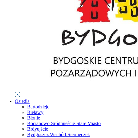
Osiedla
Bartodzieje
Bielawy
Błonie
Bocianowo-Śródmieście-Stare Miasto
Brdyujście
Bydgoszcz Wschód-Siernieczek