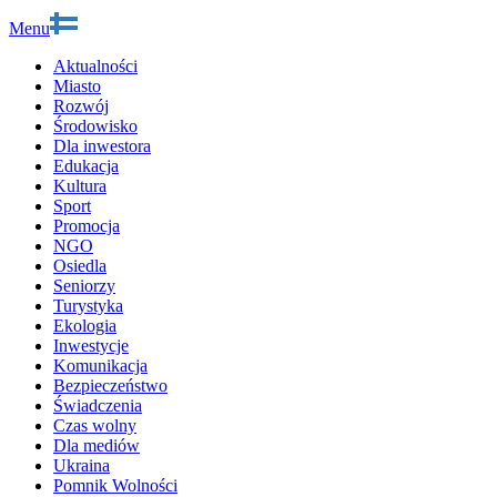
Menu
Aktualności
Miasto
Rozwój
Środowisko
Dla inwestora
Edukacja
Kultura
Sport
Promocja
NGO
Osiedla
Seniorzy
Turystyka
Ekologia
Inwestycje
Komunikacja
Bezpieczeństwo
Świadczenia
Czas wolny
Dla mediów
Ukraina
Pomnik Wolności