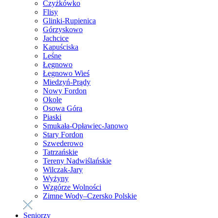
Czyżkówko
Flisy
Glinki-Rupienica
Górzyskowo
Jachcice
Kapuściska
Leśne
Łęgnowo
Łęgnowo Wieś
Miedzyń-Prądy
Nowy Fordon
Okole
Osowa Góra
Piaski
Smukała-Opławiec-Janowo
Stary Fordon
Szwederowo
Tatrzańskie
Tereny Nadwiślańskie
Wilczak-Jary
Wyżyny
Wzgórze Wolności
Zimne Wody–Czersko Polskie
Seniorzy