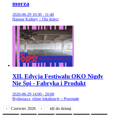
morza
2026-06-29 10:30 - 11:40
Hangar Kultury :: Dla dzieci
XII. Edycja Festiwalu OKO Nigdy
Nie Śpi - Fabryka i Produkt
2026-06-29 14:00 - 20:00
Bydgoszcz, różne lokalizacje :: Pozostałe
‹
Czerwiec 2026
›
idź do dzisiaj