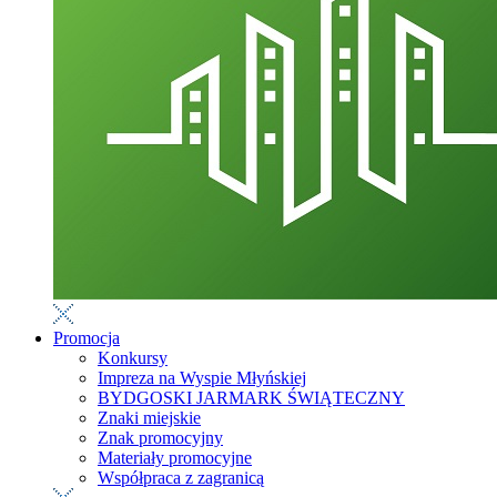
Promocja
Konkursy
Impreza na Wyspie Młyńskiej
BYDGOSKI JARMARK ŚWIĄTECZNY
Znaki miejskie
Znak promocyjny
Materiały promocyjne
Współpraca z zagranicą