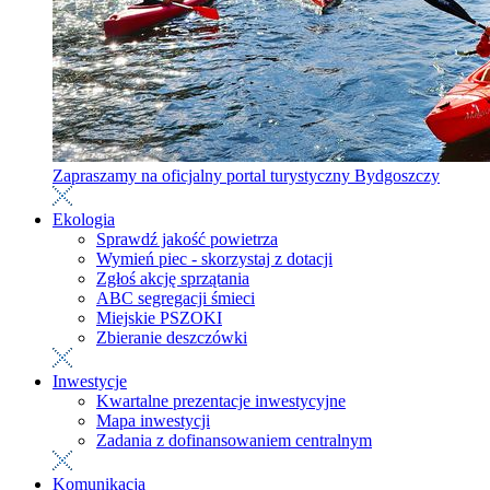
Zapraszamy na oficjalny portal turystyczny Bydgoszczy
Ekologia
Sprawdź jakość powietrza
Wymień piec - skorzystaj z dotacji
Zgłoś akcję sprzątania
ABC segregacji śmieci
Miejskie PSZOKI
Zbieranie deszczówki
Inwestycje
Kwartalne prezentacje inwestycyjne
Mapa inwestycji
Zadania z dofinansowaniem centralnym
Komunikacja