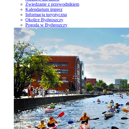
Zwiedzanie z przewodnikiem
Kalendarium imprez
Informacja turystyczna
Okolice Bydgoszczy
Pogoda w Bydgoszczy