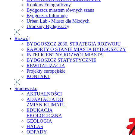
Konkurs Fotograficzny
Bydgoszcz miastem równych szans
Bydgoszcz Informuje
Urban Lab - Miasto dla Młodych
Urodziny Bydgoszczy
Rozwój
BYDGOSZCZ 2030. STRATEGIA ROZWOJU
RAPORTY O STANIE MIASTA BYDGOSZCZY
INTELIGENTNY ROZWÓJ MIASTA
BYDGOSZCZ STATYSTYCZNIE
REWITALIZACJA
Projekty europejskie
KONTAKT
Środowisko
AKTUALNOŚCI
ADAPTACJA DO
ZMIAN KLIMATU
EDUKACJA
EKOLOGICZNA
GEOLOGIA
HAŁAS
ODPADY