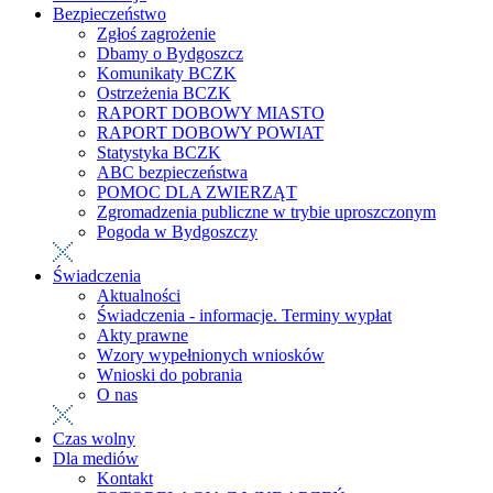
Bezpieczeństwo
Zgłoś zagrożenie
Dbamy o Bydgoszcz
Komunikaty BCZK
Ostrzeżenia BCZK
RAPORT DOBOWY MIASTO
RAPORT DOBOWY POWIAT
Statystyka BCZK
ABC bezpieczeństwa
POMOC DLA ZWIERZĄT
Zgromadzenia publiczne w trybie uproszczonym
Pogoda w Bydgoszczy
Świadczenia
Aktualności
Świadczenia - informacje. Terminy wypłat
Akty prawne
Wzory wypełnionych wniosków
Wnioski do pobrania
O nas
Czas wolny
Dla mediów
Kontakt