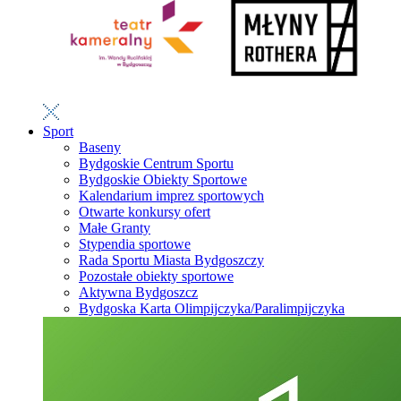
Sport
Baseny
Bydgoskie Centrum Sportu
Bydgoskie Obiekty Sportowe
Kalendarium imprez sportowych
Otwarte konkursy ofert
Małe Granty
Stypendia sportowe
Rada Sportu Miasta Bydgoszczy
Pozostałe obiekty sportowe
Aktywna Bydgoszcz
Bydgoska Karta Olimpijczyka/Paralimpijczyka