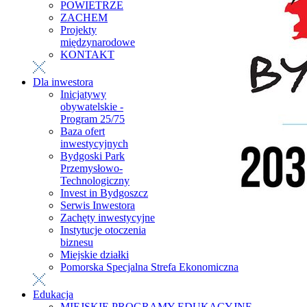
POWIETRZE
ZACHEM
Projekty
międzynarodowe
KONTAKT
Dla inwestora
Inicjatywy
obywatelskie -
Program 25/75
Baza ofert
inwestycyjnych
Bydgoski Park
Przemysłowo-
Technologiczny
Invest in Bydgoszcz
Serwis Inwestora
Zachęty inwestycyjne
Instytucje otoczenia
biznesu
Miejskie działki
Pomorska Specjalna Strefa Ekonomiczna
Edukacja
MIEJSKIE PROGRAMY EDUKACYJNE