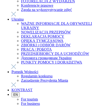
FOTORELACJA Z WYDARZEŃ
Konferencje prasowe
Zgoda na wykorzystywanie zdjęć
Ukraina
WAŻNE INFORMACJE DLA OBYWATELI
UKRAINY
NOWELIZACJA PRZEPISÓW
DEKLARACJA POMOCY
OPIEKA TYMCZASOWA
ZBIÓRKI i ODBIÓR DARÓW
PRACA / РОБОТА
PRZEDSIĘBIORCY DLA UCHODŹCÓW
Допомога громадянам України
PUNKTY POMOCY I DORADZTWA
Pomnik Wolności
Regulamin konkursu
Zarządzenie Prezydenta Miasta
KONTRAST
EN
For tourists
For business