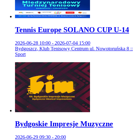
Tennis Europe SOLANO CUP U-14
2026-06-28 10:00 - 2026-07-04 15:00
Bydgoszcz, Klub Tenisowy Centrum ul. Nowotoruńska 8 ::
Sport
Bydgoskie Impresje Muzyczne
2026-06-29 09:30 - 20:00