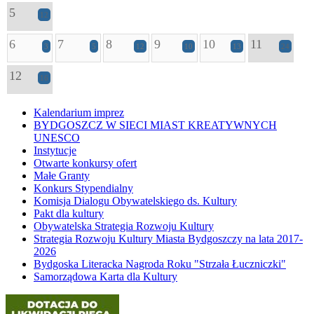
5
12
6
7
8
9
10
11
3
5
12
10
13
24
12
16
Kalendarium imprez
BYDGOSZCZ W SIECI MIAST KREATYWNYCH
UNESCO
Instytucje
Otwarte konkursy ofert
Małe Granty
Konkurs Stypendialny
Komisja Dialogu Obywatelskiego ds. Kultury
Pakt dla kultury
Obywatelska Strategia Rozwoju Kultury
Strategia Rozwoju Kultury Miasta Bydgoszczy na lata 2017-
2026
Bydgoska Literacka Nagroda Roku "Strzała Łuczniczki"
Samorządowa Karta dla Kultury