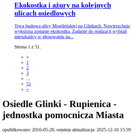
Ekokostka i ażury na kolejnych
ulicach osiedlowych
Trwa budowa ulicy Mogileńskiej na Glinkach. Nawierzchnia
wyłożona zostanie ekokostką. Zadanie do realizacji wybrali
mieszkańcy w głosowaniu na...
Strona 1 z 51.
«
1
2
3
...
51
»
Osiedle Glinki - Rupienica -
jednostka pomocnicza Miasta
opublikowano: 2016-05-20, ostatnia aktualizacja: 2025-12-10 15:59