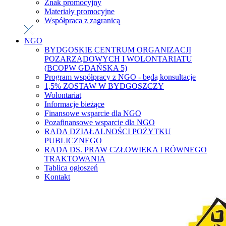
Znak promocyjny
Materiały promocyjne
Współpraca z zagranicą
NGO
BYDGOSKIE CENTRUM ORGANIZACJI
POZARZĄDOWYCH I WOLONTARIATU
(BCOPW GDAŃSKA 5)
Program współpracy z NGO - będą konsultacje
1,5% ZOSTAW W BYDGOSZCZY
Wolontariat
Informacje bieżące
Finansowe wsparcie dla NGO
Pozafinansowe wsparcie dla NGO
RADA DZIAŁALNOŚCI POŻYTKU
PUBLICZNEGO
RADA DS. PRAW CZŁOWIEKA I RÓWNEGO
TRAKTOWANIA
Tablica ogłoszeń
Kontakt