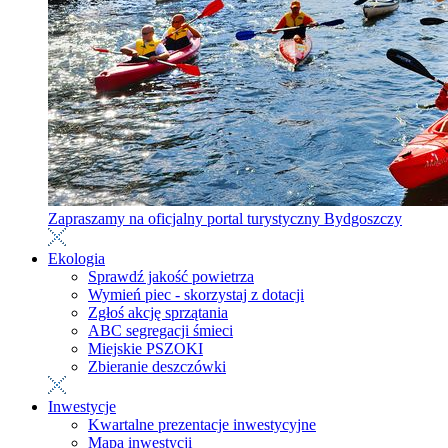
Zapraszamy na oficjalny portal turystyczny Bydgoszczy
Ekologia
Sprawdź jakość powietrza
Wymień piec - skorzystaj z dotacji
Zgłoś akcję sprzątania
ABC segregacji śmieci
Miejskie PSZOKI
Zbieranie deszczówki
Inwestycje
Kwartalne prezentacje inwestycyjne
Mapa inwestycji