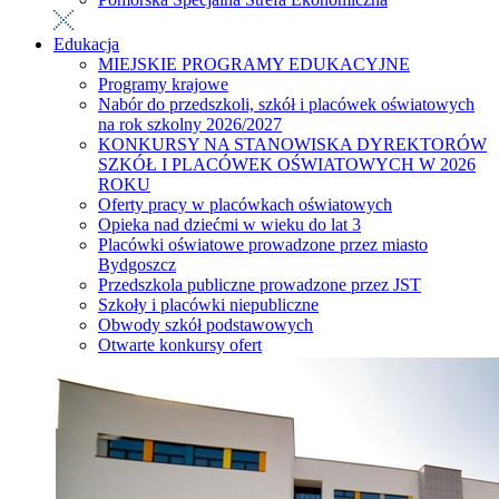
Edukacja
MIEJSKIE PROGRAMY EDUKACYJNE
Programy krajowe
Nabór do przedszkoli, szkół i placówek oświatowych
na rok szkolny 2026/2027
KONKURSY NA STANOWISKA DYREKTORÓW
SZKÓŁ I PLACÓWEK OŚWIATOWYCH W 2026
ROKU
Oferty pracy w placówkach oświatowych
Opieka nad dziećmi w wieku do lat 3
Placówki oświatowe prowadzone przez miasto
Bydgoszcz
Przedszkola publiczne prowadzone przez JST
Szkoły i placówki niepubliczne
Obwody szkół podstawowych
Otwarte konkursy ofert