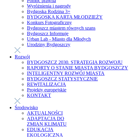
Pomoc prawna
Wyróżnienia i nagrody
Bydgoska Rodzina 3+
BYDGOSKA KARTA MŁODZIEŻY
Konkurs Fotograficzny
Bydgoszcz miastem równych szans
Bydgoszcz Informuje
Urban Lab - Miasto dla Młodych
Urodziny Bydgoszczy
Rozwój
BYDGOSZCZ 2030. STRATEGIA ROZWOJU
RAPORTY O STANIE MIASTA BYDGOSZCZY
INTELIGENTNY ROZWÓJ MIASTA
BYDGOSZCZ STATYSTYCZNIE
REWITALIZACJA
Projekty europejskie
KONTAKT
Środowisko
AKTUALNOŚCI
ADAPTACJA DO
ZMIAN KLIMATU
EDUKACJA
EKOLOGICZNA