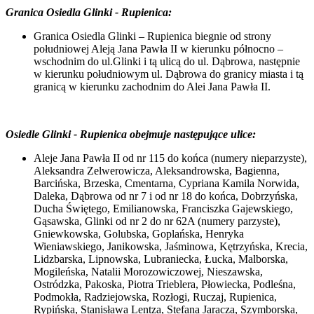
Granica Osiedla Glinki - Rupienica:
Granica Osiedla Glinki – Rupienica biegnie od strony
południowej Aleją Jana Pawła II w kierunku północno –
wschodnim do ul.Glinki i tą ulicą do ul. Dąbrowa, następnie
w kierunku południowym ul. Dąbrowa do granicy miasta i tą
granicą w kierunku zachodnim do Alei Jana Pawła II.
Osiedle Glinki - Rupienica obejmuje następujące ulice:
Aleje Jana Pawła II od nr 115 do końca (numery nieparzyste),
Aleksandra Zelwerowicza, Aleksandrowska, Bagienna,
Barcińska, Brzeska, Cmentarna, Cypriana Kamila Norwida,
Daleka, Dąbrowa od nr 7 i od nr 18 do końca, Dobrzyńska,
Ducha Świętego, Emilianowska, Franciszka Gajewskiego,
Gąsawska, Glinki od nr 2 do nr 62A (numery parzyste),
Gniewkowska, Golubska, Goplańska, Henryka
Wieniawskiego, Janikowska, Jaśminowa, Kętrzyńska, Krecia,
Lidzbarska, Lipnowska, Lubraniecka, Łucka, Malborska,
Mogileńska, Natalii Morozowiczowej, Nieszawska,
Ostródzka, Pakoska, Piotra Trieblera, Płowiecka, Podleśna,
Podmokła, Radziejowska, Rozłogi, Ruczaj, Rupienica,
Rypińska, Stanisława Lentza, Stefana Jaracza, Szymborska,