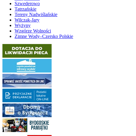
Szwederowo
Tatrzańskie
Tereny Nadwiślańskie
Wilczak-Jary
Wyżyny
Wzgórze Wolności
Zimne Wody–Czersko Polskie