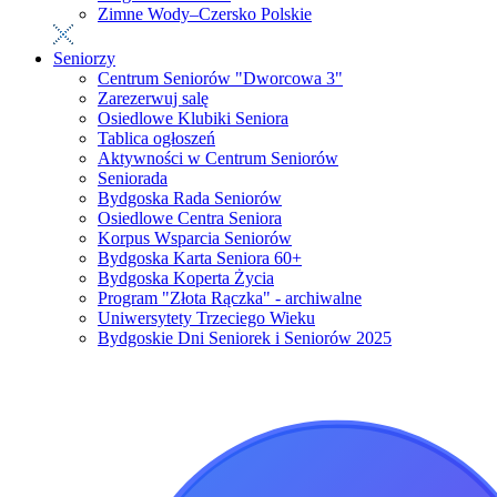
Zimne Wody–Czersko Polskie
Seniorzy
Centrum Seniorów "Dworcowa 3"
Zarezerwuj salę
Osiedlowe Klubiki Seniora
Tablica ogłoszeń
Aktywności w Centrum Seniorów
Seniorada
Bydgoska Rada Seniorów
Osiedlowe Centra Seniora
Korpus Wsparcia Seniorów
Bydgoska Karta Seniora 60+
Bydgoska Koperta Życia
Program "Złota Rączka" - archiwalne
Uniwersytety Trzeciego Wieku
Bydgoskie Dni Seniorek i Seniorów 2025