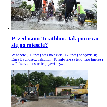
Przed nami Triathlon. Jak poruszać
się po mieście?
W sobotę (11 lipca) oraz niedzielę (12 lipca) odbędzie się
Enea Bydgoszcz Triathlon. To największa tego typu impreza
w Polsce, a na starcie pojawi się...