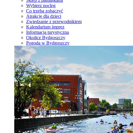
Sklep z pamiątkami
Wybierz nocleg
Co trzeba zobaczyć
Atrakcje dla dzieci
Zwiedzanie z przewodnikiem
Kalendarium imprez
Informacja turystyczna
Okolice Bydgoszczy
Pogoda w Bydgoszczy