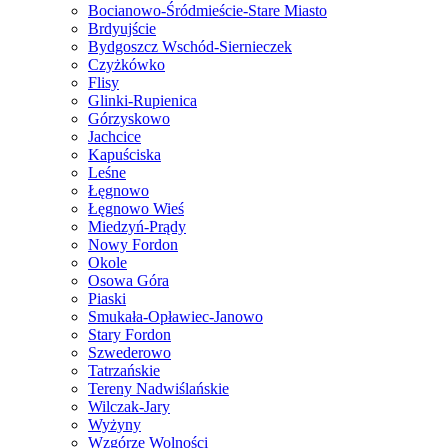
Bocianowo-Śródmieście-Stare Miasto
Brdyujście
Bydgoszcz Wschód-Siernieczek
Czyżkówko
Flisy
Glinki-Rupienica
Górzyskowo
Jachcice
Kapuściska
Leśne
Łęgnowo
Łęgnowo Wieś
Miedzyń-Prądy
Nowy Fordon
Okole
Osowa Góra
Piaski
Smukała-Opławiec-Janowo
Stary Fordon
Szwederowo
Tatrzańskie
Tereny Nadwiślańskie
Wilczak-Jary
Wyżyny
Wzgórze Wolności