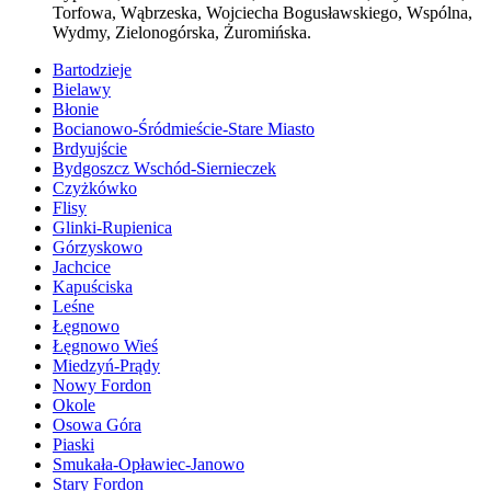
Torfowa, Wąbrzeska, Wojciecha Bogusławskiego, Wspólna,
Wydmy, Zielonogórska, Żuromińska.
Bartodzieje
Bielawy
Błonie
Bocianowo-Śródmieście-Stare Miasto
Brdyujście
Bydgoszcz Wschód-Siernieczek
Czyżkówko
Flisy
Glinki-Rupienica
Górzyskowo
Jachcice
Kapuściska
Leśne
Łęgnowo
Łęgnowo Wieś
Miedzyń-Prądy
Nowy Fordon
Okole
Osowa Góra
Piaski
Smukała-Opławiec-Janowo
Stary Fordon