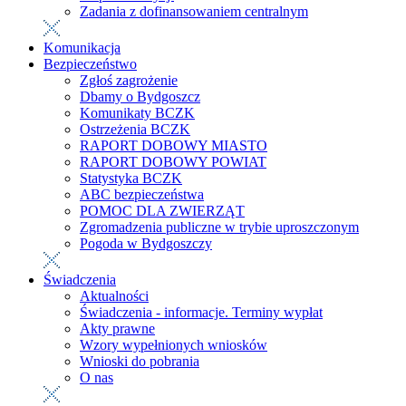
Zadania z dofinansowaniem centralnym
Komunikacja
Bezpieczeństwo
Zgłoś zagrożenie
Dbamy o Bydgoszcz
Komunikaty BCZK
Ostrzeżenia BCZK
RAPORT DOBOWY MIASTO
RAPORT DOBOWY POWIAT
Statystyka BCZK
ABC bezpieczeństwa
POMOC DLA ZWIERZĄT
Zgromadzenia publiczne w trybie uproszczonym
Pogoda w Bydgoszczy
Świadczenia
Aktualności
Świadczenia - informacje. Terminy wypłat
Akty prawne
Wzory wypełnionych wniosków
Wnioski do pobrania
O nas