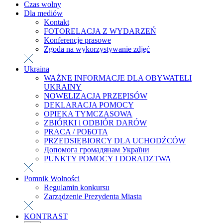
Czas wolny
Dla mediów
Kontakt
FOTORELACJA Z WYDARZEŃ
Konferencje prasowe
Zgoda na wykorzystywanie zdjęć
Ukraina
WAŻNE INFORMACJE DLA OBYWATELI
UKRAINY
NOWELIZACJA PRZEPISÓW
DEKLARACJA POMOCY
OPIEKA TYMCZASOWA
ZBIÓRKI i ODBIÓR DARÓW
PRACA / РОБОТА
PRZEDSIĘBIORCY DLA UCHODŹCÓW
Допомога громадянам України
PUNKTY POMOCY I DORADZTWA
Pomnik Wolności
Regulamin konkursu
Zarządzenie Prezydenta Miasta
KONTRAST