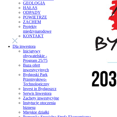
GEOLOGIA
HAŁAS
ODPADY
POWIETRZE
ZACHEM
Projekty
międzynarodowe
KONTAKT
Dla inwestora
Inicjatywy
obywatelskie -
Program 25/75
Baza ofert
inwestycyjnych
Bydgoski Park
Przemysłowo-
Technologiczny
Invest in Bydgoszcz
Serwis Inwestora
Zachęty inwestycyjne
Instytucje otoczenia
biznesu
Miejskie działki
Pomorska Specjalna Strefa Ekonomiczna