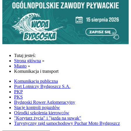
Tutaj jesteś:
Strona główna
»
Miasto
»
Komunikacja i transport
Komunikacja publiczna
Port Lotniczy Bydgoszcz S.A.
PKP
PKS
Bydgoski Rower Aglomeracyjny
Stacje kontroli pojazdów
Ośrodki szkolenia kierowców
"Korytarz życia" i "jazda na suwak"
Turystyczny rajd samochodowy Puchar Moto Bydgoszcz