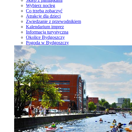
Sklep z pamiątkami
Wybierz nocleg
Co trzeba zobaczyć
Atrakcje dla dzieci
Zwiedzanie z przewodnikiem
Kalendarium imprez
Informacja turystyczna
Okolice Bydgoszczy
Pogoda w Bydgoszczy