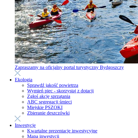
Zapraszamy na oficjalny portal turystyczny Bydgoszczy
Ekologia
Sprawdź jakość powietrza
Wymień piec - skorzystaj z dotacji
Zgłoś akcję sprzątania
ABC segregacji śmieci
Miejskie PSZOKI
Zbieranie deszczówki
Inwestycje
Kwartalne prezentacje inwestycyjne
Mapa inwestycji