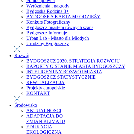
Pomoc prawna
Wyróżnienia i nagrody
Bydgoska Rodzina 3+
BYDGOSKA KARTA MŁODZIEŻY
Konkurs Fotograficzny
Bydgoszcz miastem równych szans
Bydgoszcz Informuje
Urban Lab - Miasto dla Młodych
Urodziny Bydgoszczy
Rozwój
BYDGOSZCZ 2030. STRATEGIA ROZWOJU
RAPORTY O STANIE MIASTA BYDGOSZCZY
INTELIGENTNY ROZWÓJ MIASTA
BYDGOSZCZ STATYSTYCZNIE
REWITALIZACJA
Projekty europejskie
KONTAKT
Środowisko
AKTUALNOŚCI
ADAPTACJA DO
ZMIAN KLIMATU
EDUKACJA
EKOLOGICZNA