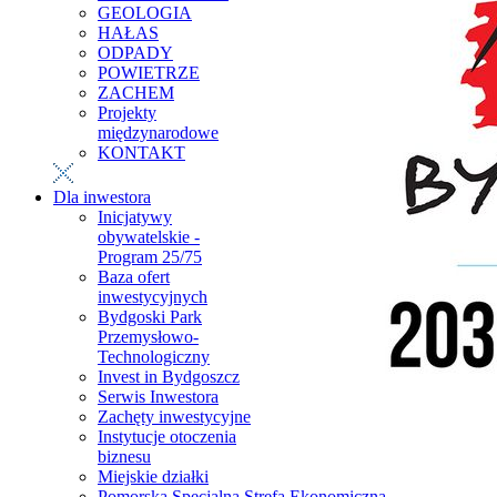
GEOLOGIA
HAŁAS
ODPADY
POWIETRZE
ZACHEM
Projekty
międzynarodowe
KONTAKT
Dla inwestora
Inicjatywy
obywatelskie -
Program 25/75
Baza ofert
inwestycyjnych
Bydgoski Park
Przemysłowo-
Technologiczny
Invest in Bydgoszcz
Serwis Inwestora
Zachęty inwestycyjne
Instytucje otoczenia
biznesu
Miejskie działki
Pomorska Specjalna Strefa Ekonomiczna