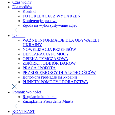
Czas wolny
Dla mediów
Kontakt
FOTORELACJA Z WYDARZEŃ
Konferencje prasowe
Zgoda na wykorzystywanie zdjęć
Ukraina
WAŻNE INFORMACJE DLA OBYWATELI
UKRAINY
NOWELIZACJA PRZEPISÓW
DEKLARACJA POMOCY
OPIEKA TYMCZASOWA
ZBIÓRKI i ODBIÓR DARÓW
PRACA / РОБОТА
PRZEDSIĘBIORCY DLA UCHODŹCÓW
Допомога громадянам України
PUNKTY POMOCY I DORADZTWA
Pomnik Wolności
Regulamin konkursu
Zarządzenie Prezydenta Miasta
KONTRAST