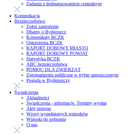
Zadania z dofinansowaniem centralnym
Komunikacja
Bezpieczeństwo
Zgłoś zagrożenie
Dbamy o Bydgoszcz
Komunikaty BCZK
Ostrzeżenia BCZK
RAPORT DOBOWY MIASTO
RAPORT DOBOWY POWIAT
Statystyka BCZK
ABC bezpieczeństwa
POMOC DLA ZWIERZĄT
Zgromadzenia publiczne w trybie uproszczonym
Pogoda w Bydgoszczy
Świadczenia
Aktualności
Świadczenia - informacje. Terminy wypłat
Akty prawne
Wzory wypełnionych wniosków
Wnioski do pobrania
O nas