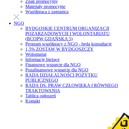
Znak promocyjny
Materiały promocyjne
Współpraca z zagranicą
NGO
BYDGOSKIE CENTRUM ORGANIZACJI
POZARZĄDOWYCH I WOLONTARIATU
(BCOPW GDAŃSKA 5)
Program współpracy z NGO - będą konsultacje
1,5% ZOSTAW W BYDGOSZCZY
Wolontariat
Informacje bieżące
Finansowe wsparcie dla NGO
Pozafinansowe wsparcie dla NGO
RADA DZIAŁALNOŚCI POŻYTKU
PUBLICZNEGO
RADA DS. PRAW CZŁOWIEKA I RÓWNEGO
TRAKTOWANIA
Tablica ogłoszeń
Kontakt