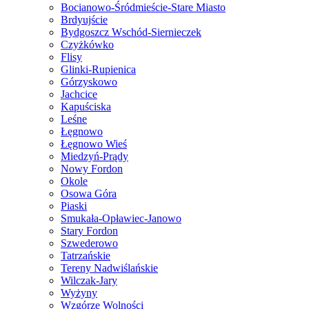
Bocianowo-Śródmieście-Stare Miasto
Brdyujście
Bydgoszcz Wschód-Siernieczek
Czyżkówko
Flisy
Glinki-Rupienica
Górzyskowo
Jachcice
Kapuściska
Leśne
Łęgnowo
Łęgnowo Wieś
Miedzyń-Prądy
Nowy Fordon
Okole
Osowa Góra
Piaski
Smukała-Opławiec-Janowo
Stary Fordon
Szwederowo
Tatrzańskie
Tereny Nadwiślańskie
Wilczak-Jary
Wyżyny
Wzgórze Wolności