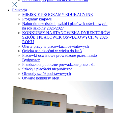
Edukacja
MIEJSKIE PROGRAMY EDUKACYJNE
Programy krajowe
Nabór do przedszkoli, szkół i placówek oświatowych
na rok szkolny 2026/2027
KONKURSY NA STANOWISKA DYREKTORÓW
SZKÓŁ I PLACÓWEK OŚWIATOWYCH W 2026
ROKU
Oferty pracy w placówkach oświatowych
Opieka nad dziećmi w wieku do lat 3
Placówki oświatowe prowadzone przez miasto
Bydgoszcz
Przedszkola publiczne prowadzone przez JST
Szkoły i placówki niepubliczne
Obwody szkół podstawowych
Otwarte konkursy ofert