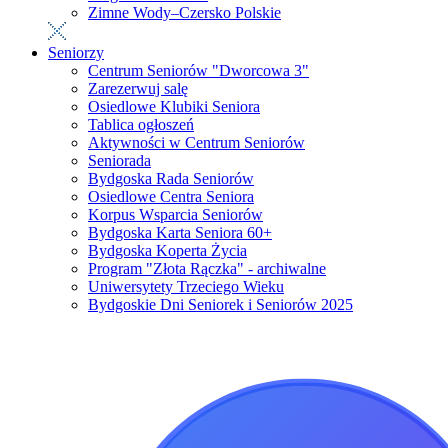
Zimne Wody–Czersko Polskie
Seniorzy
Centrum Seniorów "Dworcowa 3"
Zarezerwuj salę
Osiedlowe Klubiki Seniora
Tablica ogłoszeń
Aktywności w Centrum Seniorów
Seniorada
Bydgoska Rada Seniorów
Osiedlowe Centra Seniora
Korpus Wsparcia Seniorów
Bydgoska Karta Seniora 60+
Bydgoska Koperta Życia
Program "Złota Rączka" - archiwalne
Uniwersytety Trzeciego Wieku
Bydgoskie Dni Seniorek i Seniorów 2025