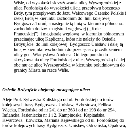
Wiśle, od wysokości skrzyżowania ulicy Wyszogrodzkiej z
ulicą Fordońską do wysokości ujścia przepływu bocznego
Brdy, tym przepływem do Jazu Walcowego Czersko Polskie i
rzeką Brdą w kierunku zachodnim do linii kolejowej
Bydgoszcz-Toruń, a następnie tą linią w kierunku północno-
zachodnim do tzw. magistrali węglowej ( „Kolei
Francuskiej”) i magistralą węglową w kierunku północnym
przecinając ulicę Kapliczną, która nie należy do Osiedla
Brdyujście, do linii kolejowej Bydgoszcz-Unisław i dalej tą
linią w kierunku wschodnim do przecięcia z przedłużeniem
ulicy gen. Władysława Andersa. Od tego punktu do
skrzyżowania ulicy Fordońskiej z ulicą Wyszogrodzką i dalej
obejmując ulicę Wyszogrodzką w kierunku południowym do
granicy Miasta na rzece Wiśle.
Osiedle Brdyujście obejmuje następujące ulice:
Aleje Prof. Sylwestra Kaliskiego od ul. Fordońskiej do torów
kolejowych trasy Bydgoszcz - Unisław, Azbestowa, Feliksa
Więcka, Fordońska od nr 241 do nr 363 i od nr 198 do nr 294,
Inflancka, Jasieniecka nr 1 i 2, Kampinoska, Kapitańska,
Kwarcowa, Łowicka, Mariana Rejewskiego od ul. Fordońskiej do
torów kolejowych trasy Bydgoszcz- Unisław, Odrzańska, Opalowa,