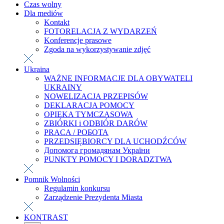
Czas wolny
Dla mediów
Kontakt
FOTORELACJA Z WYDARZEŃ
Konferencje prasowe
Zgoda na wykorzystywanie zdjęć
Ukraina
WAŻNE INFORMACJE DLA OBYWATELI
UKRAINY
NOWELIZACJA PRZEPISÓW
DEKLARACJA POMOCY
OPIEKA TYMCZASOWA
ZBIÓRKI i ODBIÓR DARÓW
PRACA / РОБОТА
PRZEDSIĘBIORCY DLA UCHODŹCÓW
Допомога громадянам України
PUNKTY POMOCY I DORADZTWA
Pomnik Wolności
Regulamin konkursu
Zarządzenie Prezydenta Miasta
KONTRAST