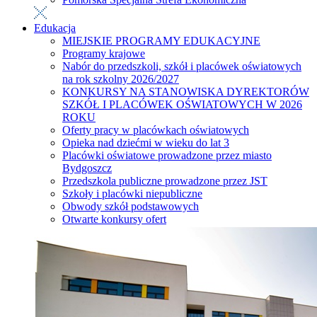
Edukacja
MIEJSKIE PROGRAMY EDUKACYJNE
Programy krajowe
Nabór do przedszkoli, szkół i placówek oświatowych
na rok szkolny 2026/2027
KONKURSY NA STANOWISKA DYREKTORÓW
SZKÓŁ I PLACÓWEK OŚWIATOWYCH W 2026
ROKU
Oferty pracy w placówkach oświatowych
Opieka nad dziećmi w wieku do lat 3
Placówki oświatowe prowadzone przez miasto
Bydgoszcz
Przedszkola publiczne prowadzone przez JST
Szkoły i placówki niepubliczne
Obwody szkół podstawowych
Otwarte konkursy ofert