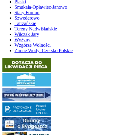
Piaski
Smukała-Opławiec-Janowo
Stary Fordon
Szwederowo
Tatrzańskie
Tereny Nadwiślańskie
Wilczak-Jary
Wyżyny
Wzgórze Wolności
Zimne Wody–Czersko Polskie