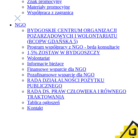
Znak promocyjny
Materiały promocyjne
Współpraca z zagranicą
NGO
BYDGOSKIE CENTRUM ORGANIZACJI
POZARZĄDOWYCH I WOLONTARIATU
(BCOPW GDAŃSKA 5)
Program współpracy z NGO - będą konsultacje
1,5% ZOSTAW W BYDGOSZCZY
Wolontariat
Informacje bieżące
Finansowe wsparcie dla NGO
Pozafinansowe wsparcie dla NGO
RADA DZIAŁALNOŚCI POŻYTKU
PUBLICZNEGO
RADA DS. PRAW CZŁOWIEKA I RÓWNEGO
TRAKTOWANIA
Tablica ogłoszeń
Kontakt