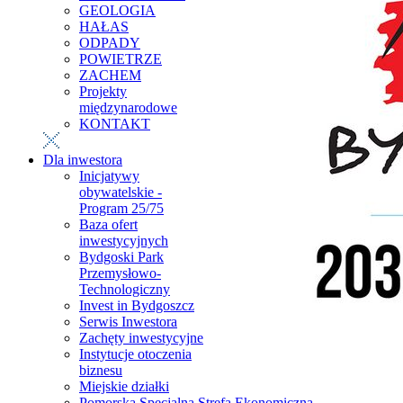
GEOLOGIA
HAŁAS
ODPADY
POWIETRZE
ZACHEM
Projekty
międzynarodowe
KONTAKT
Dla inwestora
Inicjatywy
obywatelskie -
Program 25/75
Baza ofert
inwestycyjnych
Bydgoski Park
Przemysłowo-
Technologiczny
Invest in Bydgoszcz
Serwis Inwestora
Zachęty inwestycyjne
Instytucje otoczenia
biznesu
Miejskie działki
Pomorska Specjalna Strefa Ekonomiczna