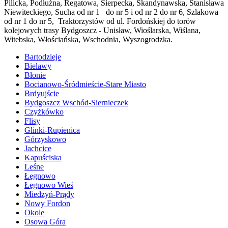
Pilicka, Podłużna, Regatowa, Sierpecka, Skandynawska, Stanisława
Niewiteckiego, Sucha od nr 1 do nr 5 i od nr 2 do nr 6, Szlakowa
od nr 1 do nr 5, Traktorzystów od ul. Fordońskiej do torów
kolejowych trasy Bydgoszcz - Unisław, Wioślarska, Wiślana,
Witebska, Włościańska, Wschodnia, Wyszogrodzka.
Bartodzieje
Bielawy
Błonie
Bocianowo-Śródmieście-Stare Miasto
Brdyujście
Bydgoszcz Wschód-Siernieczek
Czyżkówko
Flisy
Glinki-Rupienica
Górzyskowo
Jachcice
Kapuściska
Leśne
Łęgnowo
Łęgnowo Wieś
Miedzyń-Prądy
Nowy Fordon
Okole
Osowa Góra