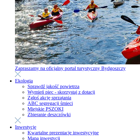
Zapraszamy na oficjalny portal turystyczny Bydgoszczy
Ekologia
Sprawdź jakość powietrza
Wymień piec - skorzystaj z dotacji
Zgłoś akcję sprzątania
ABC segregacji śmieci
Miejskie PSZOKI
Zbieranie deszczówki
Inwestycje
Kwartalne prezentacje inwestycyjne
Mapa inwestycji