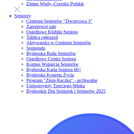
Zimne Wody–Czersko Polskie
Seniorzy
Centrum Seniorów "Dworcowa 3"
Zarezerwuj salę
Osiedlowe Klubiki Seniora
Tablica ogłoszeń
Aktywności w Centrum Seniorów
Seniorada
Bydgoska Rada Seniorów
Osiedlowe Centra Seniora
Korpus Wsparcia Seniorów
Bydgoska Karta Seniora 60+
Bydgoska Koperta Życia
Program "Złota Rączka" - archiwalne
Uniwersytety Trzeciego Wieku
Bydgoskie Dni Seniorek i Seniorów 2025