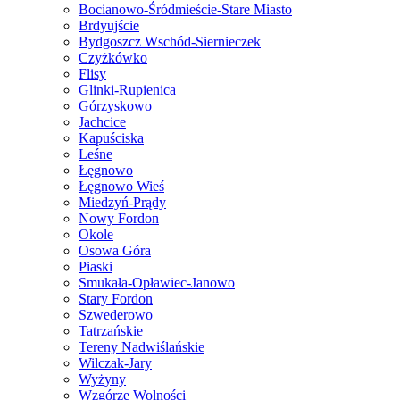
Bocianowo-Śródmieście-Stare Miasto
Brdyujście
Bydgoszcz Wschód-Siernieczek
Czyżkówko
Flisy
Glinki-Rupienica
Górzyskowo
Jachcice
Kapuściska
Leśne
Łęgnowo
Łęgnowo Wieś
Miedzyń-Prądy
Nowy Fordon
Okole
Osowa Góra
Piaski
Smukała-Opławiec-Janowo
Stary Fordon
Szwederowo
Tatrzańskie
Tereny Nadwiślańskie
Wilczak-Jary
Wyżyny
Wzgórze Wolności