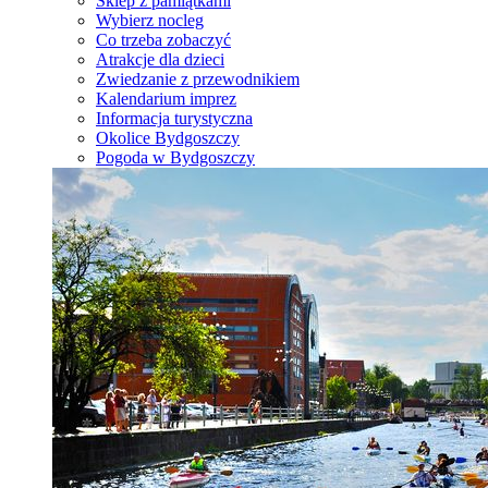
Sklep z pamiątkami
Wybierz nocleg
Co trzeba zobaczyć
Atrakcje dla dzieci
Zwiedzanie z przewodnikiem
Kalendarium imprez
Informacja turystyczna
Okolice Bydgoszczy
Pogoda w Bydgoszczy