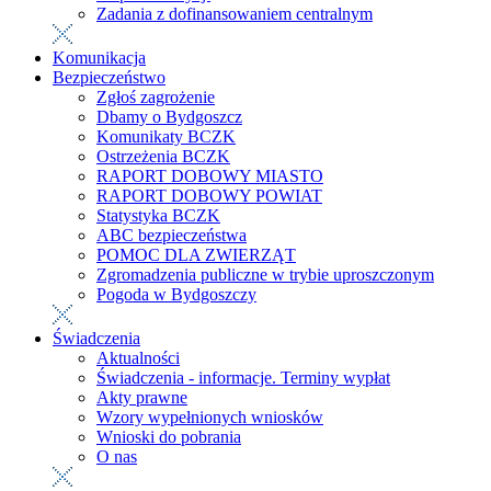
Zadania z dofinansowaniem centralnym
Komunikacja
Bezpieczeństwo
Zgłoś zagrożenie
Dbamy o Bydgoszcz
Komunikaty BCZK
Ostrzeżenia BCZK
RAPORT DOBOWY MIASTO
RAPORT DOBOWY POWIAT
Statystyka BCZK
ABC bezpieczeństwa
POMOC DLA ZWIERZĄT
Zgromadzenia publiczne w trybie uproszczonym
Pogoda w Bydgoszczy
Świadczenia
Aktualności
Świadczenia - informacje. Terminy wypłat
Akty prawne
Wzory wypełnionych wniosków
Wnioski do pobrania
O nas