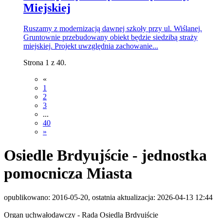
Miejskiej
Ruszamy z modernizacją dawnej szkoły przy ul. Wiślanej.
Gruntownie przebudowany obiekt będzie siedzibą straży
miejskiej. Projekt uwzględnia zachowanie...
Strona 1 z 40.
«
1
2
3
...
40
»
Osiedle Brdyujście - jednostka
pomocnicza Miasta
opublikowano: 2016-05-20, ostatnia aktualizacja: 2026-04-13 12:44
Organ uchwałodawczy - Rada Osiedla Brdyujście