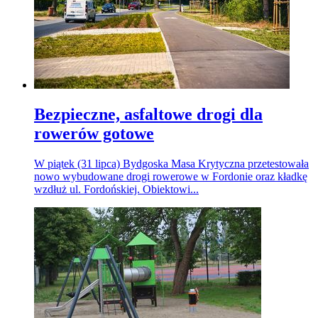
Bezpieczne, asfaltowe drogi dla
rowerów gotowe
W piątek (31 lipca) Bydgoska Masa Krytyczna przetestowała
nowo wybudowane drogi rowerowe w Fordonie oraz kładkę
wzdłuż ul. Fordońskiej. Obiektowi...