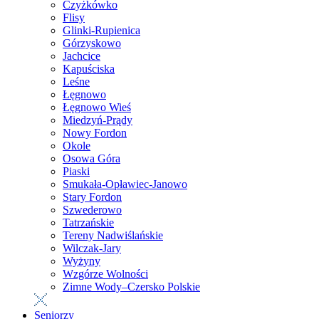
Czyżkówko
Flisy
Glinki-Rupienica
Górzyskowo
Jachcice
Kapuściska
Leśne
Łęgnowo
Łęgnowo Wieś
Miedzyń-Prądy
Nowy Fordon
Okole
Osowa Góra
Piaski
Smukała-Opławiec-Janowo
Stary Fordon
Szwederowo
Tatrzańskie
Tereny Nadwiślańskie
Wilczak-Jary
Wyżyny
Wzgórze Wolności
Zimne Wody–Czersko Polskie
Seniorzy