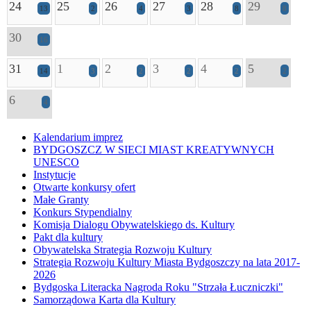
24
25
26
27
28
29
13
2
4
3
8
8
30
16
31
1
2
3
4
5
14
3
2
2
2
2
6
4
Kalendarium imprez
BYDGOSZCZ W SIECI MIAST KREATYWNYCH
UNESCO
Instytucje
Otwarte konkursy ofert
Małe Granty
Konkurs Stypendialny
Komisja Dialogu Obywatelskiego ds. Kultury
Pakt dla kultury
Obywatelska Strategia Rozwoju Kultury
Strategia Rozwoju Kultury Miasta Bydgoszczy na lata 2017-
2026
Bydgoska Literacka Nagroda Roku "Strzała Łuczniczki"
Samorządowa Karta dla Kultury