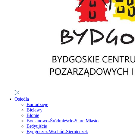
Osiedla
Bartodzieje
Bielawy
Błonie
Bocianowo-Śródmieście-Stare Miasto
Brdyujście
Bydgoszcz Wschód-Siernieczek