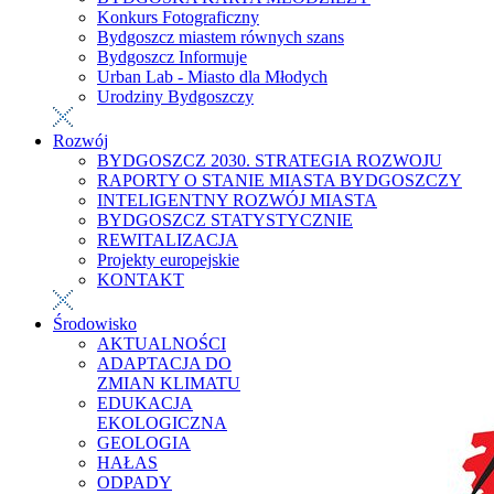
Konkurs Fotograficzny
Bydgoszcz miastem równych szans
Bydgoszcz Informuje
Urban Lab - Miasto dla Młodych
Urodziny Bydgoszczy
Rozwój
BYDGOSZCZ 2030. STRATEGIA ROZWOJU
RAPORTY O STANIE MIASTA BYDGOSZCZY
INTELIGENTNY ROZWÓJ MIASTA
BYDGOSZCZ STATYSTYCZNIE
REWITALIZACJA
Projekty europejskie
KONTAKT
Środowisko
AKTUALNOŚCI
ADAPTACJA DO
ZMIAN KLIMATU
EDUKACJA
EKOLOGICZNA
GEOLOGIA
HAŁAS
ODPADY