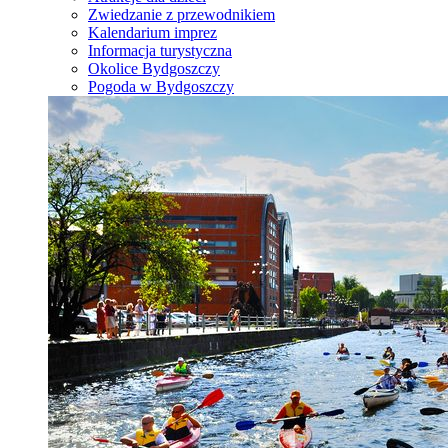
Zwiedzanie z przewodnikiem
Kalendarium imprez
Informacja turystyczna
Okolice Bydgoszczy
Pogoda w Bydgoszczy