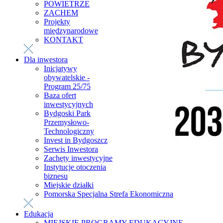
POWIETRZE
ZACHEM
Projekty
międzynarodowe
KONTAKT
Dla inwestora
Inicjatywy
obywatelskie -
Program 25/75
Baza ofert
inwestycyjnych
Bydgoski Park
Przemysłowo-
Technologiczny
Invest in Bydgoszcz
Serwis Inwestora
Zachęty inwestycyjne
Instytucje otoczenia
biznesu
Miejskie działki
Pomorska Specjalna Strefa Ekonomiczna
Edukacja
MIEJSKIE PROGRAMY EDUKACYJNE