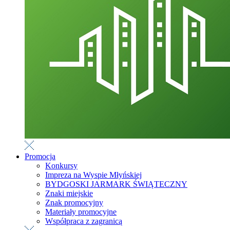
Promocja
Konkursy
Impreza na Wyspie Młyńskiej
BYDGOSKI JARMARK ŚWIĄTECZNY
Znaki miejskie
Znak promocyjny
Materiały promocyjne
Współpraca z zagranicą