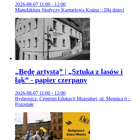
2026-08-07 11:00 - 12:00
Manufaktura Słodyczy Karmelowa Kraina :: Dla dzieci
„Będę artystą” | „Sztuka z lasów i
łąk” - papier czerpany
2026-08-07 11:00 - 12:00
Bydgoszcz, Centrum Edukacji Muzealnej, ul. Mennica 6 ::
Pozostałe