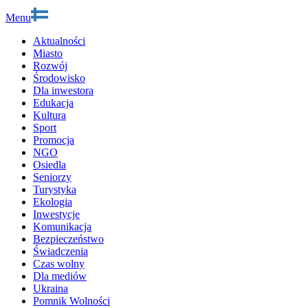
Menu
Aktualności
Miasto
Rozwój
Środowisko
Dla inwestora
Edukacja
Kultura
Sport
Promocja
NGO
Osiedla
Seniorzy
Turystyka
Ekologia
Inwestycje
Komunikacja
Bezpieczeństwo
Świadczenia
Czas wolny
Dla mediów
Ukraina
Pomnik Wolności