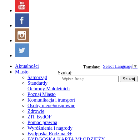
Aktualności
Select Language
▼
Translate:
Miasto
Szukaj:
Samorząd
Szukaj
Standardy
Ochrony Małoletnich
Poznaj Miasto
Komunikacja i transport
Osoby niepełnosprawne
Zdrowie
ZIT BydOF
Pomoc prawna
Wyróżnienia i nagrody
Bydgoska Rodzina 3+
BYDGOSKA KARTA MŁODZIEŻY