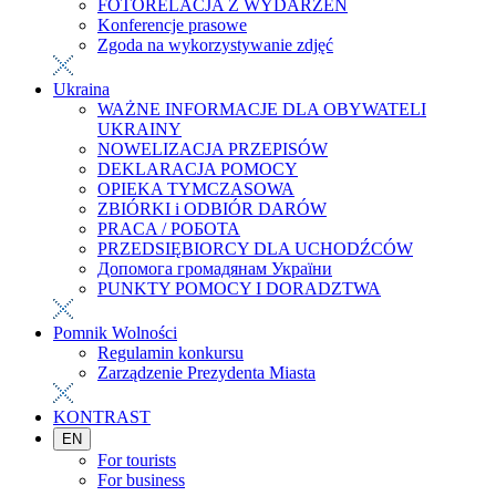
FOTORELACJA Z WYDARZEŃ
Konferencje prasowe
Zgoda na wykorzystywanie zdjęć
Ukraina
WAŻNE INFORMACJE DLA OBYWATELI
UKRAINY
NOWELIZACJA PRZEPISÓW
DEKLARACJA POMOCY
OPIEKA TYMCZASOWA
ZBIÓRKI i ODBIÓR DARÓW
PRACA / РОБОТА
PRZEDSIĘBIORCY DLA UCHODŹCÓW
Допомога громадянам України
PUNKTY POMOCY I DORADZTWA
Pomnik Wolności
Regulamin konkursu
Zarządzenie Prezydenta Miasta
KONTRAST
EN
For tourists
For business