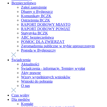
Bezpieczeństwo
Zgłoś zagrożenie
Dbamy o Bydgoszcz
Komunikaty BCZK
Ostrzeżenia BCZK
RAPORT DOBOWY MIASTO
RAPORT DOBOWY POWIAT
Statystyka BCZK
ABC bezpieczeństwa
POMOC DLA ZWIERZĄT
Zgromadzenia publiczne w trybie uproszczonym
Pogoda w Bydgoszczy
Świadczenia
Aktualności
Świadczenia - informacje. Terminy wypłat
Akty prawne
Wzory wypełnionych wniosków
Wnioski do pobrania
O nas
Czas wolny
Dla mediów
Kontakt