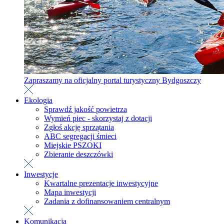
Zapraszamy na oficjalny portal turystyczny Bydgoszczy
Ekologia
Sprawdź jakość powietrza
Wymień piec - skorzystaj z dotacji
Zgłoś akcję sprzątania
ABC segregacji śmieci
Miejskie PSZOKI
Zbieranie deszczówki
Inwestycje
Kwartalne prezentacje inwestycyjne
Mapa inwestycji
Zadania z dofinansowaniem centralnym
Komunikacja