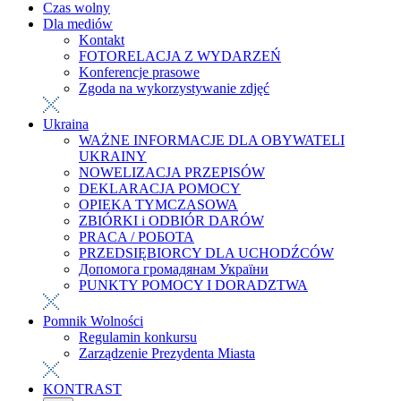
Czas wolny
Dla mediów
Kontakt
FOTORELACJA Z WYDARZEŃ
Konferencje prasowe
Zgoda na wykorzystywanie zdjęć
Ukraina
WAŻNE INFORMACJE DLA OBYWATELI
UKRAINY
NOWELIZACJA PRZEPISÓW
DEKLARACJA POMOCY
OPIEKA TYMCZASOWA
ZBIÓRKI i ODBIÓR DARÓW
PRACA / РОБОТА
PRZEDSIĘBIORCY DLA UCHODŹCÓW
Допомога громадянам України
PUNKTY POMOCY I DORADZTWA
Pomnik Wolności
Regulamin konkursu
Zarządzenie Prezydenta Miasta
KONTRAST