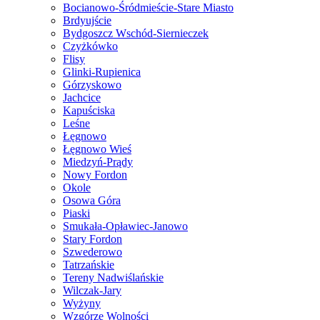
Bocianowo-Śródmieście-Stare Miasto
Brdyujście
Bydgoszcz Wschód-Siernieczek
Czyżkówko
Flisy
Glinki-Rupienica
Górzyskowo
Jachcice
Kapuściska
Leśne
Łęgnowo
Łęgnowo Wieś
Miedzyń-Prądy
Nowy Fordon
Okole
Osowa Góra
Piaski
Smukała-Opławiec-Janowo
Stary Fordon
Szwederowo
Tatrzańskie
Tereny Nadwiślańskie
Wilczak-Jary
Wyżyny
Wzgórze Wolności