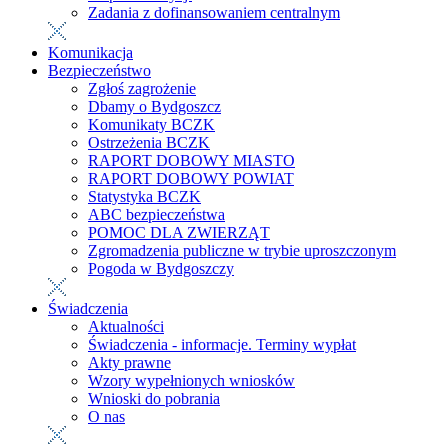
Zadania z dofinansowaniem centralnym
Komunikacja
Bezpieczeństwo
Zgłoś zagrożenie
Dbamy o Bydgoszcz
Komunikaty BCZK
Ostrzeżenia BCZK
RAPORT DOBOWY MIASTO
RAPORT DOBOWY POWIAT
Statystyka BCZK
ABC bezpieczeństwa
POMOC DLA ZWIERZĄT
Zgromadzenia publiczne w trybie uproszczonym
Pogoda w Bydgoszczy
Świadczenia
Aktualności
Świadczenia - informacje. Terminy wypłat
Akty prawne
Wzory wypełnionych wniosków
Wnioski do pobrania
O nas