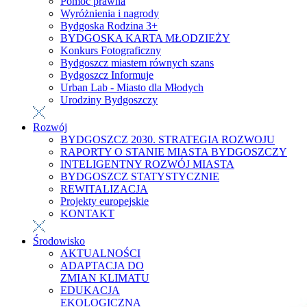
Pomoc prawna
Wyróżnienia i nagrody
Bydgoska Rodzina 3+
BYDGOSKA KARTA MŁODZIEŻY
Konkurs Fotograficzny
Bydgoszcz miastem równych szans
Bydgoszcz Informuje
Urban Lab - Miasto dla Młodych
Urodziny Bydgoszczy
Rozwój
BYDGOSZCZ 2030. STRATEGIA ROZWOJU
RAPORTY O STANIE MIASTA BYDGOSZCZY
INTELIGENTNY ROZWÓJ MIASTA
BYDGOSZCZ STATYSTYCZNIE
REWITALIZACJA
Projekty europejskie
KONTAKT
Środowisko
AKTUALNOŚCI
ADAPTACJA DO
ZMIAN KLIMATU
EDUKACJA
EKOLOGICZNA