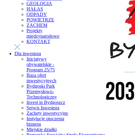
GEOLOGIA
HAŁAS
ODPADY
POWIETRZE
ZACHEM
Projekty
międzynarodowe
KONTAKT
Dla inwestora
Inicjatywy
obywatelskie -
Program 25/75
Baza ofert
inwestycyjnych
Bydgoski Park
Przemysłowo-
Technologiczny
Invest in Bydgoszcz
Serwis Inwestora
Zachęty inwestycyjne
Instytucje otoczenia
biznesu
Miejskie działki
Pomorska Specjalna Strefa Ekonomiczna