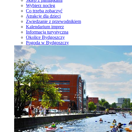
Sklep z pamiątkami
Wybierz nocleg
Co trzeba zobaczyć
Atrakcje dla dzieci
Zwiedzanie z przewodnikiem
Kalendarium imprez
Informacja turystyczna
Okolice Bydgoszczy
Pogoda w Bydgoszczy