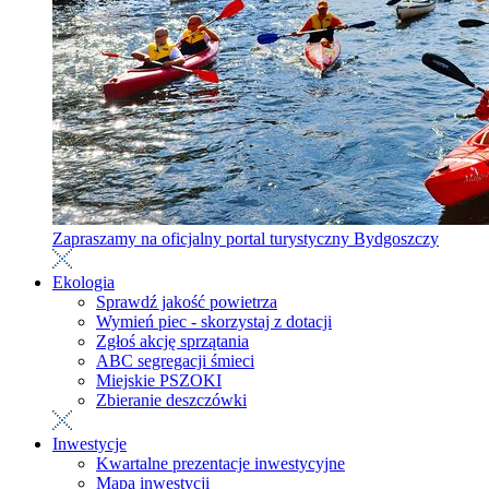
Zapraszamy na oficjalny portal turystyczny Bydgoszczy
Ekologia
Sprawdź jakość powietrza
Wymień piec - skorzystaj z dotacji
Zgłoś akcję sprzątania
ABC segregacji śmieci
Miejskie PSZOKI
Zbieranie deszczówki
Inwestycje
Kwartalne prezentacje inwestycyjne
Mapa inwestycji