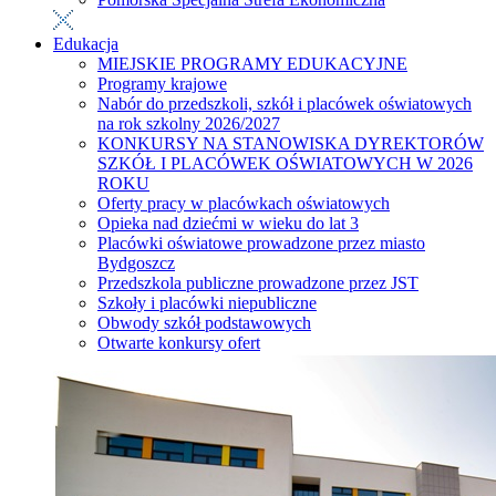
Edukacja
MIEJSKIE PROGRAMY EDUKACYJNE
Programy krajowe
Nabór do przedszkoli, szkół i placówek oświatowych
na rok szkolny 2026/2027
KONKURSY NA STANOWISKA DYREKTORÓW
SZKÓŁ I PLACÓWEK OŚWIATOWYCH W 2026
ROKU
Oferty pracy w placówkach oświatowych
Opieka nad dziećmi w wieku do lat 3
Placówki oświatowe prowadzone przez miasto
Bydgoszcz
Przedszkola publiczne prowadzone przez JST
Szkoły i placówki niepubliczne
Obwody szkół podstawowych
Otwarte konkursy ofert