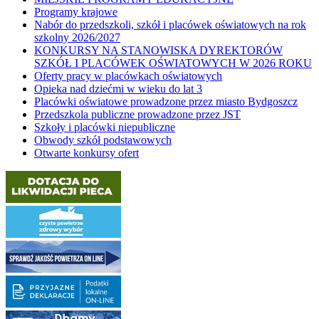
Programy krajowe
Nabór do przedszkoli, szkół i placówek oświatowych na rok
szkolny 2026/2027
KONKURSY NA STANOWISKA DYREKTORÓW
SZKÓŁ I PLACÓWEK OŚWIATOWYCH W 2026 ROKU
Oferty pracy w placówkach oświatowych
Opieka nad dziećmi w wieku do lat 3
Placówki oświatowe prowadzone przez miasto Bydgoszcz
Przedszkola publiczne prowadzone przez JST
Szkoły i placówki niepubliczne
Obwody szkół podstawowych
Otwarte konkursy ofert