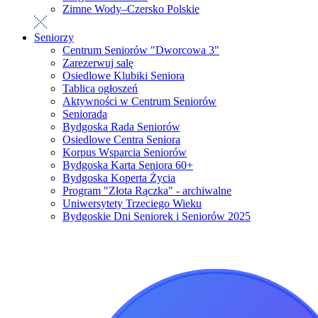
Zimne Wody–Czersko Polskie
Seniorzy
Centrum Seniorów "Dworcowa 3"
Zarezerwuj salę
Osiedlowe Klubiki Seniora
Tablica ogłoszeń
Aktywności w Centrum Seniorów
Seniorada
Bydgoska Rada Seniorów
Osiedlowe Centra Seniora
Korpus Wsparcia Seniorów
Bydgoska Karta Seniora 60+
Bydgoska Koperta Życia
Program "Złota Rączka" - archiwalne
Uniwersytety Trzeciego Wieku
Bydgoskie Dni Seniorek i Seniorów 2025