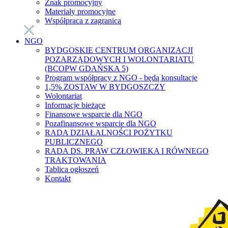
Znak promocyjny
Materiały promocyjne
Współpraca z zagranicą
NGO
BYDGOSKIE CENTRUM ORGANIZACJI
POZARZĄDOWYCH I WOLONTARIATU
(BCOPW GDAŃSKA 5)
Program współpracy z NGO - będą konsultacje
1,5% ZOSTAW W BYDGOSZCZY
Wolontariat
Informacje bieżące
Finansowe wsparcie dla NGO
Pozafinansowe wsparcie dla NGO
RADA DZIAŁALNOŚCI POŻYTKU
PUBLICZNEGO
RADA DS. PRAW CZŁOWIEKA I RÓWNEGO
TRAKTOWANIA
Tablica ogłoszeń
Kontakt