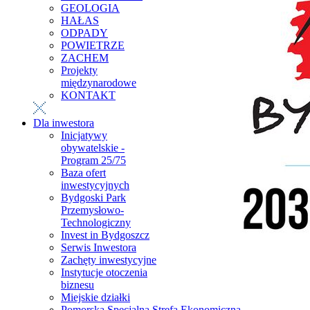
GEOLOGIA
HAŁAS
ODPADY
POWIETRZE
ZACHEM
Projekty
międzynarodowe
KONTAKT
Dla inwestora
Inicjatywy
obywatelskie -
Program 25/75
Baza ofert
inwestycyjnych
Bydgoski Park
Przemysłowo-
Technologiczny
Invest in Bydgoszcz
Serwis Inwestora
Zachęty inwestycyjne
Instytucje otoczenia
biznesu
Miejskie działki
Pomorska Specjalna Strefa Ekonomiczna