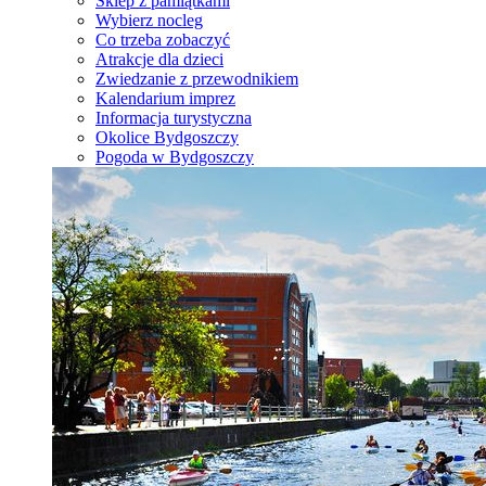
Sklep z pamiątkami
Wybierz nocleg
Co trzeba zobaczyć
Atrakcje dla dzieci
Zwiedzanie z przewodnikiem
Kalendarium imprez
Informacja turystyczna
Okolice Bydgoszczy
Pogoda w Bydgoszczy