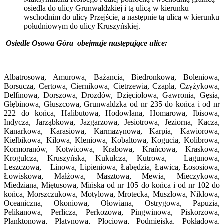
osiedla do ulicy Grunwaldzkiej i tą ulicą w kierunku
wschodnim do ulicy Przejście, a następnie tą ulicą w kierunku
południowym do ulicy Kruszyńskiej.
Osiedle Osowa Góra obejmuje następujące ulice:
Albatrosowa, Amurowa, Bażancia, Biedronkowa, Boleniowa,
Borsucza, Certowa, Ciernikowa, Cietrzewia, Czapla, Czyżykowa,
Delfinowa, Dorszowa, Drozdów, Dzięciołowa, Gawronia, Gęsia,
Głębinowa, Głuszcowa, Grunwaldzka od nr 235 do końca i od nr
222 do końca, Halibutowa, Hodowlana, Homarowa, Ibisowa,
Indycza, Jarząbkowa, Jazgarzowa, Jesiotrowa, Jeziorna, Kacza,
Kanarkowa, Karasiowa, Karmazynowa, Karpia, Kawiorowa,
Kiełbikowa, Kilowa, Kleniowa, Kobaltowa, Kogucia, Kolibrowa,
Kormoranów, Kotwicowa, Krabowa, Krańcowa, Kraskowa,
Krogulcza, Kruszyńska, Kukułcza, Kutrowa, Lagunowa,
Leszczowa, Linowa, Lipieniowa, Łabędzia, Ławica, Łososiowa,
Łowiskowa, Małżowa, Masztowa, Mewia, Mieczykowa,
Miedziana, Miętusowa, Mińska od nr 105 do końca i od nr 102 do
końca, Morszczukowa, Motylowa, Mrotecka, Muszlowa, Niklowa,
Oceaniczna, Okoniowa, Ołowiana, Ostrygowa, Papuzia,
Pelikanowa, Perlicza, Perkozowa, Pingwinowa, Piskorzowa,
Planktonowa, Platynowa, Płociowa, Podmiejska, Pokładowa,