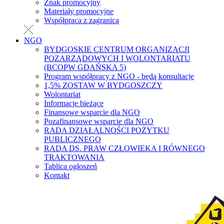
Znak promocyjny
Materiały promocyjne
Współpraca z zagranicą
NGO
BYDGOSKIE CENTRUM ORGANIZACJI
POZARZĄDOWYCH I WOLONTARIATU
(BCOPW GDAŃSKA 5)
Program współpracy z NGO - będą konsultacje
1,5% ZOSTAW W BYDGOSZCZY
Wolontariat
Informacje bieżące
Finansowe wsparcie dla NGO
Pozafinansowe wsparcie dla NGO
RADA DZIAŁALNOŚCI POŻYTKU
PUBLICZNEGO
RADA DS. PRAW CZŁOWIEKA I RÓWNEGO
TRAKTOWANIA
Tablica ogłoszeń
Kontakt