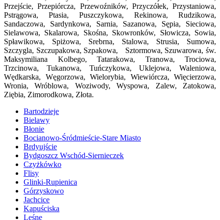
Przejście, Przepiórcza, Przewoźników, Przyczółek, Przystaniowa,
Pstrągowa, Ptasia, Puszczykowa, Rekinowa, Rudzikowa,
Sandaczowa, Sardynkowa, Sarnia, Sazanowa, Sępia, Sieciowa,
Sielawowa, Skalarowa, Skośna, Skowronków, Słowicza, Sowia,
Spławikowa, Spiżowa, Srebrna, Stalowa, Strusia, Sumowa,
Szczygla, Szczupakowa, Szpakowa, Sztormowa, Szuwarowa, św.
Maksymiliana Kolbego, Tatarakowa, Tranowa, Trociowa,
Trzcinowa, Tukanowa, Tuńczykowa, Uklejowa, Waleniowa,
Wędkarska, Węgorzowa, Wielorybia, Wiewiórcza, Więcierzowa,
Wronia, Wróblowa, Woziwody, Wyspowa, Zalew, Zatokowa,
Ziębia, Zimorodkowa, Złota.
Bartodzieje
Bielawy
Błonie
Bocianowo-Śródmieście-Stare Miasto
Brdyujście
Bydgoszcz Wschód-Siernieczek
Czyżkówko
Flisy
Glinki-Rupienica
Górzyskowo
Jachcice
Kapuściska
Leśne