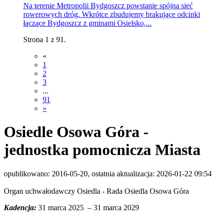
Na terenie Metropolii Bydgoszcz powstanie spójna sieć
rowerowych dróg. Wkrótce zbudujemy brakujące odcinki
łączące Bydgoszcz z gminami Osielsko,...
Strona 1 z 91.
«
1
2
3
...
91
»
Osiedle Osowa Góra -
jednostka pomocnicza Miasta
opublikowano: 2016-05-20, ostatnia aktualizacja: 2026-01-22 09:54
Organ uchwałodawczy Osiedla - Rada Osiedla Osowa Góra
Kadencja:
31 marca 2025 – 31 marca 2029