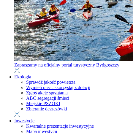
Zapraszamy na oficjalny portal turystyczny Bydgoszczy
Ekologia
Sprawdź jakość powietrza
Wymień piec - skorzystaj z dotacji
Zgłoś akcję sprzątania
ABC segregacji śmieci
Miejskie PSZOKI
Zbieranie deszczówki
Inwestycje
Kwartalne prezentacje inwestycyjne
Mapa inwestycji