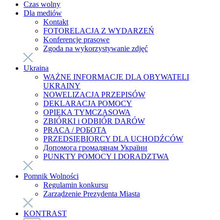
Czas wolny
Dla mediów
Kontakt
FOTORELACJA Z WYDARZEŃ
Konferencje prasowe
Zgoda na wykorzystywanie zdjęć
Ukraina
WAŻNE INFORMACJE DLA OBYWATELI
UKRAINY
NOWELIZACJA PRZEPISÓW
DEKLARACJA POMOCY
OPIEKA TYMCZASOWA
ZBIÓRKI i ODBIÓR DARÓW
PRACA / РОБОТА
PRZEDSIĘBIORCY DLA UCHODŹCÓW
Допомога громадянам України
PUNKTY POMOCY I DORADZTWA
Pomnik Wolności
Regulamin konkursu
Zarządzenie Prezydenta Miasta
KONTRAST