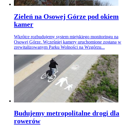
Zieleń na Osowej Górze pod okiem
kamer
Wkrótce rozbudujemy system miejskiego monitoringu na
Osowej Górze. Wcześniej kamery uruchomione zostaną w
zrewitalizowanym Parku Wolności na Wzgórzu...
Budujemy metropolitalne drogi dla
rowerów