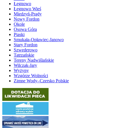
Łęgnowo
Łęgnowo Wieś
Miedzyń-Prądy
Nowy Fordon
Okole
Osowa Góra
Piaski
Smukała-Opławiec-Janowo
Stary Fordon
Szwederowo
Tatrzańskie
Tereny Nadwiślańskie
Wilczak-Jary
Wyżyny
Wzgórze Wolności
Zimne Wody–Czersko Polskie