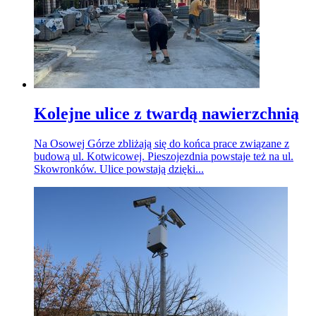
Kolejne ulice z twardą nawierzchnią
Na Osowej Górze zbliżają się do końca prace związane z
budową ul. Kotwicowej. Pieszojezdnia powstaje też na ul.
Skowronków. Ulice powstają dzięki...