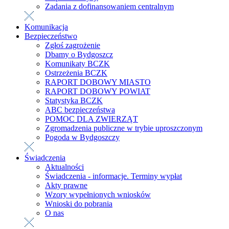
Zadania z dofinansowaniem centralnym
Komunikacja
Bezpieczeństwo
Zgłoś zagrożenie
Dbamy o Bydgoszcz
Komunikaty BCZK
Ostrzeżenia BCZK
RAPORT DOBOWY MIASTO
RAPORT DOBOWY POWIAT
Statystyka BCZK
ABC bezpieczeństwa
POMOC DLA ZWIERZĄT
Zgromadzenia publiczne w trybie uproszczonym
Pogoda w Bydgoszczy
Świadczenia
Aktualności
Świadczenia - informacje. Terminy wypłat
Akty prawne
Wzory wypełnionych wniosków
Wnioski do pobrania
O nas