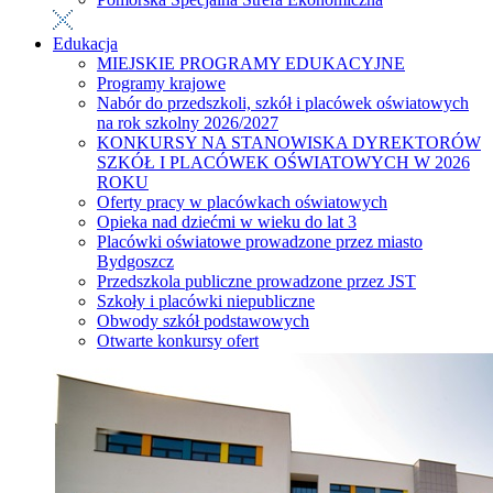
Edukacja
MIEJSKIE PROGRAMY EDUKACYJNE
Programy krajowe
Nabór do przedszkoli, szkół i placówek oświatowych
na rok szkolny 2026/2027
KONKURSY NA STANOWISKA DYREKTORÓW
SZKÓŁ I PLACÓWEK OŚWIATOWYCH W 2026
ROKU
Oferty pracy w placówkach oświatowych
Opieka nad dziećmi w wieku do lat 3
Placówki oświatowe prowadzone przez miasto
Bydgoszcz
Przedszkola publiczne prowadzone przez JST
Szkoły i placówki niepubliczne
Obwody szkół podstawowych
Otwarte konkursy ofert