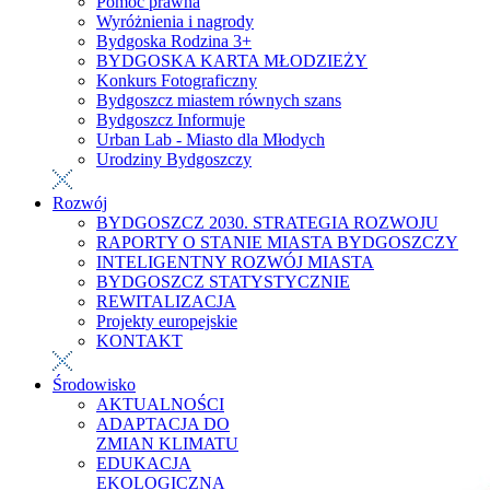
Pomoc prawna
Wyróżnienia i nagrody
Bydgoska Rodzina 3+
BYDGOSKA KARTA MŁODZIEŻY
Konkurs Fotograficzny
Bydgoszcz miastem równych szans
Bydgoszcz Informuje
Urban Lab - Miasto dla Młodych
Urodziny Bydgoszczy
Rozwój
BYDGOSZCZ 2030. STRATEGIA ROZWOJU
RAPORTY O STANIE MIASTA BYDGOSZCZY
INTELIGENTNY ROZWÓJ MIASTA
BYDGOSZCZ STATYSTYCZNIE
REWITALIZACJA
Projekty europejskie
KONTAKT
Środowisko
AKTUALNOŚCI
ADAPTACJA DO
ZMIAN KLIMATU
EDUKACJA
EKOLOGICZNA