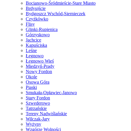
Bocianowo-Śródmieście-Stare Miasto
Brdyujście
Bydgoszcz Wschód-Siernieczek
Czyżkówko
Flisy
Glinki-Rupienica
Górzyskowo
Jachcice
Kapuściska
Leśne
Łęgnowo
Łęgnowo Wieś
Miedzyń-Prądy
Nowy Fordon
Okole
Osowa Góra
Piaski
Smukała-Opławiec-Janowo
Stary Fordon
Szwederowo
Tatrzańskie
Tereny Nadwiślańskie
Wilczak-Jary
Wyżyny
Wzgórze Wolności