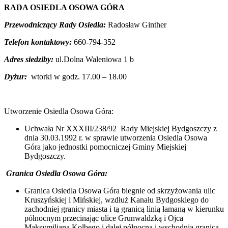
RADA OSIEDLA OSOWA GÓRA
Przewodniczący Rady Osiedla:
Radosław Ginther
Telefon kontaktowy:
660-794-352
Adres siedziby:
ul.Dolna Waleniowa 1 b
Dyżur:
wtorki w godz. 17.00 – 18.00
Utworzenie Osiedla Osowa Góra:
Uchwała Nr XXXIII/238/92 Rady Miejskiej Bydgoszczy z
dnia 30.03.1992 r. w sprawie utworzenia Osiedla Osowa
Góra jako jednostki pomocniczej Gminy Miejskiej
Bydgoszczy.
Granica Osiedla Osowa Góra:
Granica Osiedla Osowa Góra biegnie od skrzyżowania ulic
Kruszyńskiej i Mińskiej, wzdłuż Kanału Bydgoskiego do
zachodniej granicy miasta i tą granicą linią łamaną w kierunku
północnym przecinając ulice Grunwaldzką i Ojca
Maksymiliana Kolbego i dalej północną i wschodnią granicą