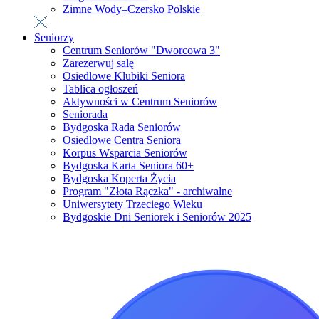
Zimne Wody–Czersko Polskie
Seniorzy
Centrum Seniorów "Dworcowa 3"
Zarezerwuj salę
Osiedlowe Klubiki Seniora
Tablica ogłoszeń
Aktywności w Centrum Seniorów
Seniorada
Bydgoska Rada Seniorów
Osiedlowe Centra Seniora
Korpus Wsparcia Seniorów
Bydgoska Karta Seniora 60+
Bydgoska Koperta Życia
Program "Złota Rączka" - archiwalne
Uniwersytety Trzeciego Wieku
Bydgoskie Dni Seniorek i Seniorów 2025