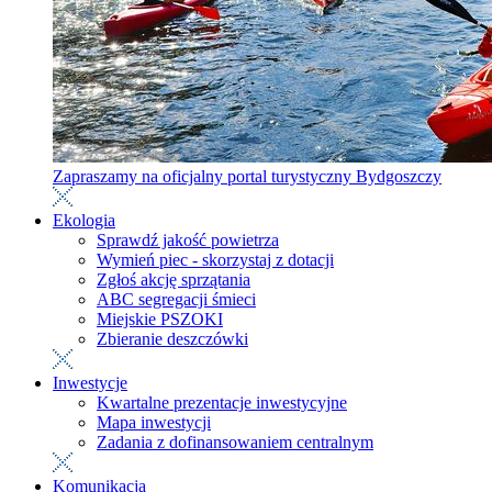
Zapraszamy na oficjalny portal turystyczny Bydgoszczy
Ekologia
Sprawdź jakość powietrza
Wymień piec - skorzystaj z dotacji
Zgłoś akcję sprzątania
ABC segregacji śmieci
Miejskie PSZOKI
Zbieranie deszczówki
Inwestycje
Kwartalne prezentacje inwestycyjne
Mapa inwestycji
Zadania z dofinansowaniem centralnym
Komunikacja