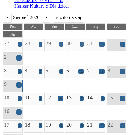
2026-08-03 10:30 - 11:50
Hangar Kultury :: Dla dzieci
‹
Sierpień 2026
›
idź do dzisiaj
Pon
Wto
Śro
Czw
Pią
Sob
Nie
27
28
29
30
31
1
4
5
6
8
15
15
2
13
3
4
5
6
7
8
2
3
9
12
11
17
9
10
10
11
12
13
14
15
2
3
10
7
8
17
16
17
17
18
19
20
21
22
2
5
6
9
10
13