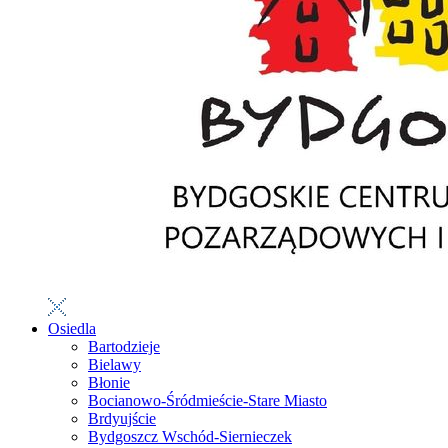
Osiedla
Bartodzieje
Bielawy
Błonie
Bocianowo-Śródmieście-Stare Miasto
Brdyujście
Bydgoszcz Wschód-Siernieczek