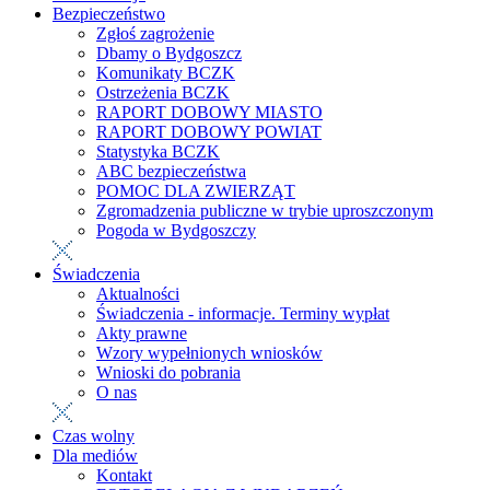
Bezpieczeństwo
Zgłoś zagrożenie
Dbamy o Bydgoszcz
Komunikaty BCZK
Ostrzeżenia BCZK
RAPORT DOBOWY MIASTO
RAPORT DOBOWY POWIAT
Statystyka BCZK
ABC bezpieczeństwa
POMOC DLA ZWIERZĄT
Zgromadzenia publiczne w trybie uproszczonym
Pogoda w Bydgoszczy
Świadczenia
Aktualności
Świadczenia - informacje. Terminy wypłat
Akty prawne
Wzory wypełnionych wniosków
Wnioski do pobrania
O nas
Czas wolny
Dla mediów
Kontakt