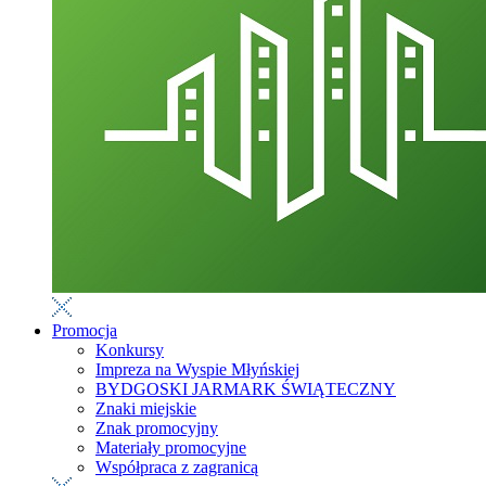
Promocja
Konkursy
Impreza na Wyspie Młyńskiej
BYDGOSKI JARMARK ŚWIĄTECZNY
Znaki miejskie
Znak promocyjny
Materiały promocyjne
Współpraca z zagranicą