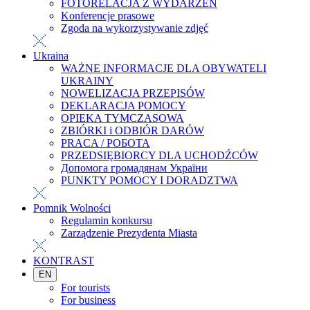
FOTORELACJA Z WYDARZEŃ
Konferencje prasowe
Zgoda na wykorzystywanie zdjęć
Ukraina
WAŻNE INFORMACJE DLA OBYWATELI
UKRAINY
NOWELIZACJA PRZEPISÓW
DEKLARACJA POMOCY
OPIEKA TYMCZASOWA
ZBIÓRKI i ODBIÓR DARÓW
PRACA / РОБОТА
PRZEDSIĘBIORCY DLA UCHODŹCÓW
Допомога громадянам України
PUNKTY POMOCY I DORADZTWA
Pomnik Wolności
Regulamin konkursu
Zarządzenie Prezydenta Miasta
KONTRAST
EN
For tourists
For business