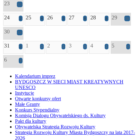
23
13
24
25
26
27
28
29
2
4
3
8
8
16
30
14
31
1
2
3
4
5
3
2
2
2
2
4
6
4
Kalendarium imprez
BYDGOSZCZ W SIECI MIAST KREATYWNYCH
UNESCO
Instytucje
Otwarte konkursy ofert
Małe Granty
Konkurs Stypendialny
Komisja Dialogu Obywatelskiego ds. Kultury
Pakt dla kultury
Obywatelska Strategia Rozwoju Kultury
Strategia Rozwoju Kultury Miasta Bydgoszczy na lata 2017-
2026