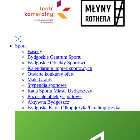
Sport
Baseny
Bydgoskie Centrum Sportu
Bydgoskie Obiekty Sportowe
Kalendarium imprez sportowych
Otwarte konkursy ofert
Małe Granty
Stypendia sportowe
Rada Sportu Miasta Bydgoszczy
Pozostałe obiekty sportowe
Aktywna Bydgoszcz
Bydgoska Karta Olimpijczyka/Paralimpijczyka