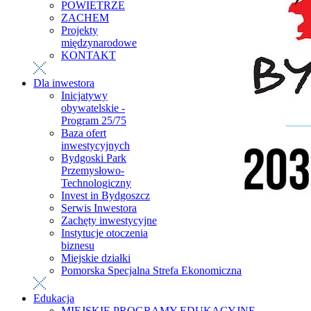
POWIETRZE
ZACHEM
Projekty
międzynarodowe
KONTAKT
Dla inwestora
Inicjatywy
obywatelskie -
Program 25/75
Baza ofert
inwestycyjnych
Bydgoski Park
Przemysłowo-
Technologiczny
Invest in Bydgoszcz
Serwis Inwestora
Zachęty inwestycyjne
Instytucje otoczenia
biznesu
Miejskie działki
Pomorska Specjalna Strefa Ekonomiczna
Edukacja
MIEJSKIE PROGRAMY EDUKACYJNE