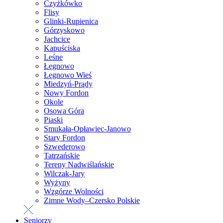
Czyżkówko
Flisy
Glinki-Rupienica
Górzyskowo
Jachcice
Kapuściska
Leśne
Łęgnowo
Łęgnowo Wieś
Miedzyń-Prądy
Nowy Fordon
Okole
Osowa Góra
Piaski
Smukała-Opławiec-Janowo
Stary Fordon
Szwederowo
Tatrzańskie
Tereny Nadwiślańskie
Wilczak-Jary
Wyżyny
Wzgórze Wolności
Zimne Wody–Czersko Polskie
Seniorzy