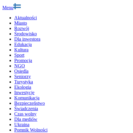
Menu
Aktualności
Miasto
Rozwój
Środowisko
Dla inwestora
Edukacja
Kultura
Sport
Promocja
NGO
Osiedla
Seniorzy
Turystyka
Ekologia
Inwestycje
Komunikacja
Bezpieczeństwo
Świadczenia
Czas wolny
Dla mediów
Ukraina
Pomnik Wolności