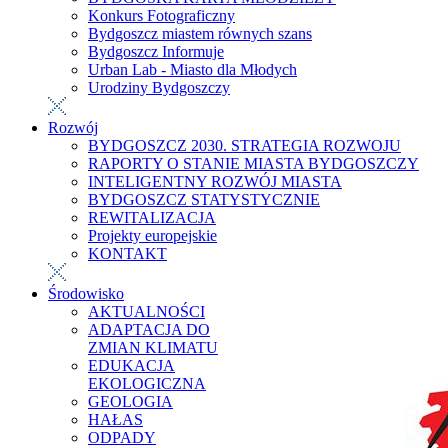
Konkurs Fotograficzny
Bydgoszcz miastem równych szans
Bydgoszcz Informuje
Urban Lab - Miasto dla Młodych
Urodziny Bydgoszczy
Rozwój
BYDGOSZCZ 2030. STRATEGIA ROZWOJU
RAPORTY O STANIE MIASTA BYDGOSZCZY
INTELIGENTNY ROZWÓJ MIASTA
BYDGOSZCZ STATYSTYCZNIE
REWITALIZACJA
Projekty europejskie
KONTAKT
Środowisko
AKTUALNOŚCI
ADAPTACJA DO
ZMIAN KLIMATU
EDUKACJA
EKOLOGICZNA
GEOLOGIA
HAŁAS
ODPADY