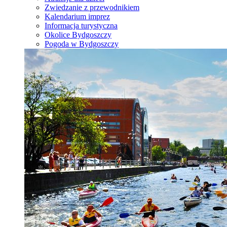
Zwiedzanie z przewodnikiem
Kalendarium imprez
Informacja turystyczna
Okolice Bydgoszczy
Pogoda w Bydgoszczy