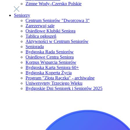
Zimne Wody–Czersko Polskie
Seniorzy
Centrum Seniorów "Dworcowa 3"
Zarezerwuj salę
Osiedlowe Klubiki Seniora
Tablica ogłoszeń
Aktywności w Centrum Seniorów
Seniorada
Bydgoska Rada Seniorów
Osiedlowe Centra Seniora
Korpus Wsparcia Seniorów
Bydgoska Karta Seniora 60+
Bydgoska Koperta Życia
Program "Złota Rączka" - archiwalne
Uniwersytety Trzeciego Wieku
Bydgoskie Dni Seniorek i Seniorów 2025