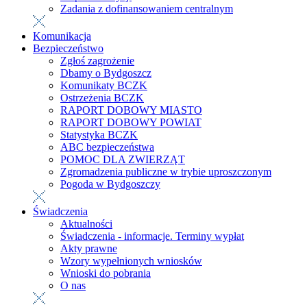
Zadania z dofinansowaniem centralnym
Komunikacja
Bezpieczeństwo
Zgłoś zagrożenie
Dbamy o Bydgoszcz
Komunikaty BCZK
Ostrzeżenia BCZK
RAPORT DOBOWY MIASTO
RAPORT DOBOWY POWIAT
Statystyka BCZK
ABC bezpieczeństwa
POMOC DLA ZWIERZĄT
Zgromadzenia publiczne w trybie uproszczonym
Pogoda w Bydgoszczy
Świadczenia
Aktualności
Świadczenia - informacje. Terminy wypłat
Akty prawne
Wzory wypełnionych wniosków
Wnioski do pobrania
O nas