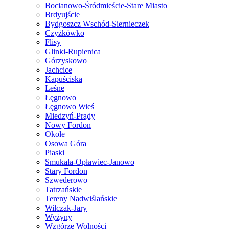
Bocianowo-Śródmieście-Stare Miasto
Brdyujście
Bydgoszcz Wschód-Siernieczek
Czyżkówko
Flisy
Glinki-Rupienica
Górzyskowo
Jachcice
Kapuściska
Leśne
Łęgnowo
Łęgnowo Wieś
Miedzyń-Prądy
Nowy Fordon
Okole
Osowa Góra
Piaski
Smukała-Opławiec-Janowo
Stary Fordon
Szwederowo
Tatrzańskie
Tereny Nadwiślańskie
Wilczak-Jary
Wyżyny
Wzgórze Wolności