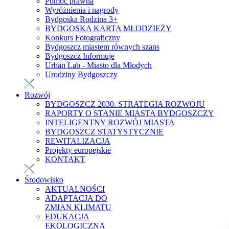
Pomoc prawna
Wyróżnienia i nagrody
Bydgoska Rodzina 3+
BYDGOSKA KARTA MŁODZIEŻY
Konkurs Fotograficzny
Bydgoszcz miastem równych szans
Bydgoszcz Informuje
Urban Lab - Miasto dla Młodych
Urodziny Bydgoszczy
Rozwój
BYDGOSZCZ 2030. STRATEGIA ROZWOJU
RAPORTY O STANIE MIASTA BYDGOSZCZY
INTELIGENTNY ROZWÓJ MIASTA
BYDGOSZCZ STATYSTYCZNIE
REWITALIZACJA
Projekty europejskie
KONTAKT
Środowisko
AKTUALNOŚCI
ADAPTACJA DO
ZMIAN KLIMATU
EDUKACJA
EKOLOGICZNA