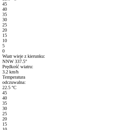
45
40
35
30
25
20
15
10
5
0
Wiatr wieje z kierunku:
NNW 337.5°
Prędkość wiatru:
3.2 km/h
Temperatura
odczuwalna:
22.5 °C
45
40
35
30
25
20
15
10