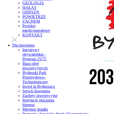
GEOLOGIA
HAŁAS
ODPADY
POWIETRZE
ZACHEM
Projekty
międzynarodowe
KONTAKT
Dla inwestora
Inicjatywy
obywatelskie -
Program 25/75
Baza ofert
inwestycyjnych
Bydgoski Park
Przemysłowo-
Technologiczny
Invest in Bydgoszcz
Serwis Inwestora
Zachęty inwestycyjne
Instytucje otoczenia
biznesu
Miejskie działki
Pomorska Specjalna Strefa Ekonomiczna