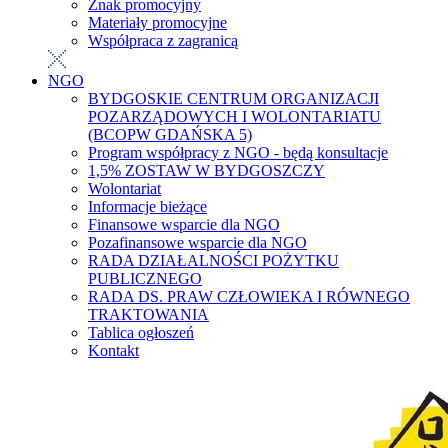
Znak promocyjny
Materiały promocyjne
Współpraca z zagranicą
NGO
BYDGOSKIE CENTRUM ORGANIZACJI
POZARZĄDOWYCH I WOLONTARIATU
(BCOPW GDAŃSKA 5)
Program współpracy z NGO - będą konsultacje
1,5% ZOSTAW W BYDGOSZCZY
Wolontariat
Informacje bieżące
Finansowe wsparcie dla NGO
Pozafinansowe wsparcie dla NGO
RADA DZIAŁALNOŚCI POŻYTKU
PUBLICZNEGO
RADA DS. PRAW CZŁOWIEKA I RÓWNEGO
TRAKTOWANIA
Tablica ogłoszeń
Kontakt