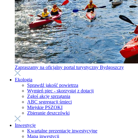
Zapraszamy na oficjalny portal turystyczny Bydgoszczy
Ekologia
Sprawdź jakość powietrza
Wymień piec - skorzystaj z dotacji
Zgłoś akcję sprzątania
ABC segregacji śmieci
Miejskie PSZOKI
Zbieranie deszczówki
Inwestycje
Kwartalne prezentacje inwestycyjne
Mapa inwestycji