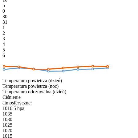
5
0
30
31
1
2
3
4
5
6
Temperatura powietrza (dzień)
Temperatura powietrza (noc)
Temperatura odczuwalna (dzień)
Ciśnienie
atmosferyczne:
1016.5 hpa
1035
1030
1025
1020
1015