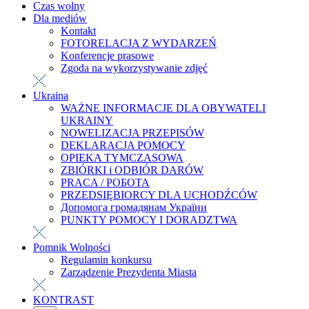
Czas wolny
Dla mediów
Kontakt
FOTORELACJA Z WYDARZEŃ
Konferencje prasowe
Zgoda na wykorzystywanie zdjęć
Ukraina
WAŻNE INFORMACJE DLA OBYWATELI
UKRAINY
NOWELIZACJA PRZEPISÓW
DEKLARACJA POMOCY
OPIEKA TYMCZASOWA
ZBIÓRKI i ODBIÓR DARÓW
PRACA / РОБОТА
PRZEDSIĘBIORCY DLA UCHODŹCÓW
Допомога громадянам України
PUNKTY POMOCY I DORADZTWA
Pomnik Wolności
Regulamin konkursu
Zarządzenie Prezydenta Miasta
KONTRAST