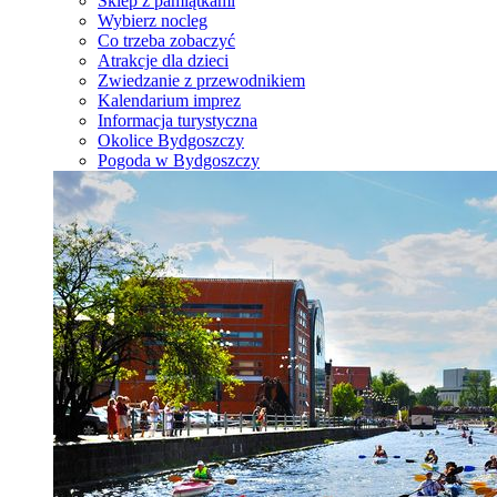
Sklep z pamiątkami
Wybierz nocleg
Co trzeba zobaczyć
Atrakcje dla dzieci
Zwiedzanie z przewodnikiem
Kalendarium imprez
Informacja turystyczna
Okolice Bydgoszczy
Pogoda w Bydgoszczy