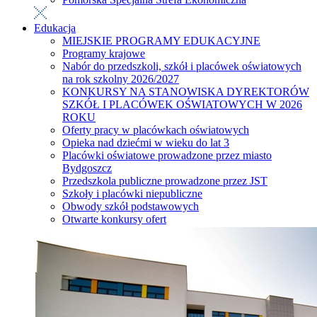
Edukacja
MIEJSKIE PROGRAMY EDUKACYJNE
Programy krajowe
Nabór do przedszkoli, szkół i placówek oświatowych
na rok szkolny 2026/2027
KONKURSY NA STANOWISKA DYREKTORÓW
SZKÓŁ I PLACÓWEK OŚWIATOWYCH W 2026
ROKU
Oferty pracy w placówkach oświatowych
Opieka nad dziećmi w wieku do lat 3
Placówki oświatowe prowadzone przez miasto
Bydgoszcz
Przedszkola publiczne prowadzone przez JST
Szkoły i placówki niepubliczne
Obwody szkół podstawowych
Otwarte konkursy ofert