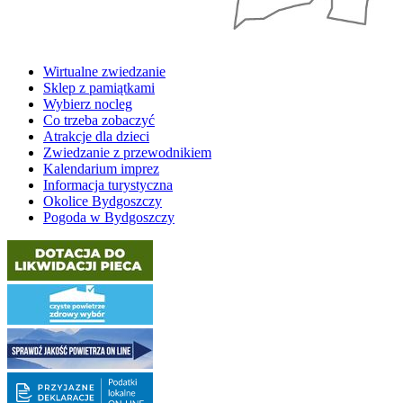
Wirtualne zwiedzanie
Sklep z pamiątkami
Wybierz nocleg
Co trzeba zobaczyć
Atrakcje dla dzieci
Zwiedzanie z przewodnikiem
Kalendarium imprez
Informacja turystyczna
Okolice Bydgoszczy
Pogoda w Bydgoszczy