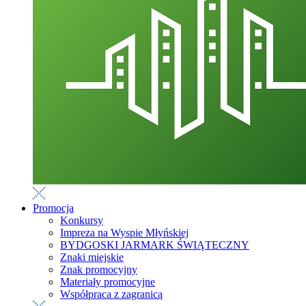
Promocja
Konkursy
Impreza na Wyspie Młyńskiej
BYDGOSKI JARMARK ŚWIĄTECZNY
Znaki miejskie
Znak promocyjny
Materiały promocyjne
Współpraca z zagranicą