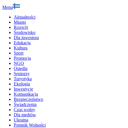
Menu
Aktualności
Miasto
Rozwój
Środowisko
Dla inwestora
Edukacja
Kultura
Sport
Promocja
NGO
Osiedla
Seniorzy
Turystyka
Ekologia
Inwestycje
Komunikacja
Bezpieczeństwo
Świadczenia
Czas wolny
Dla mediów
Ukraina
Pomnik Wolności