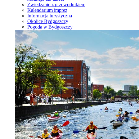
Zwiedzanie z przewodnikiem
Kalendarium imprez
Informacja turystyczna
Okolice Bydgoszczy
Pogoda w Bydgoszczy