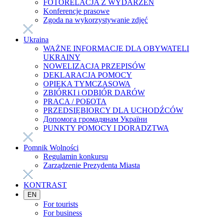
FOTORELACJA Z WYDARZEŃ
Konferencje prasowe
Zgoda na wykorzystywanie zdjęć
Ukraina
WAŻNE INFORMACJE DLA OBYWATELI
UKRAINY
NOWELIZACJA PRZEPISÓW
DEKLARACJA POMOCY
OPIEKA TYMCZASOWA
ZBIÓRKI i ODBIÓR DARÓW
PRACA / РОБОТА
PRZEDSIĘBIORCY DLA UCHODŹCÓW
Допомога громадянам України
PUNKTY POMOCY I DORADZTWA
Pomnik Wolności
Regulamin konkursu
Zarządzenie Prezydenta Miasta
KONTRAST
EN
For tourists
For business