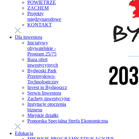
POWIETRZE
ZACHEM
Projekty
międzynarodowe
KONTAKT
Dla inwestora
Inicjatywy
obywatelskie -
Program 25/75
Baza ofert
inwestycyjnych
Bydgoski Park
Przemysłowo-
Technologiczny
Invest in Bydgoszcz
Serwis Inwestora
Zachęty inwestycyjne
Instytucje otoczenia
biznesu
Miejskie działki
Pomorska Specjalna Strefa Ekonomiczna
Edukacja
MIEJSKIE PROGRAMY EDUKACYJNE