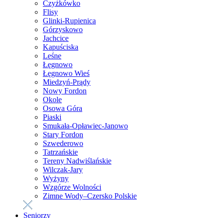
Czyżkówko
Flisy
Glinki-Rupienica
Górzyskowo
Jachcice
Kapuściska
Leśne
Łęgnowo
Łęgnowo Wieś
Miedzyń-Prądy
Nowy Fordon
Okole
Osowa Góra
Piaski
Smukała-Opławiec-Janowo
Stary Fordon
Szwederowo
Tatrzańskie
Tereny Nadwiślańskie
Wilczak-Jary
Wyżyny
Wzgórze Wolności
Zimne Wody–Czersko Polskie
Seniorzy