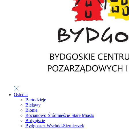
Osiedla
Bartodzieje
Bielawy
Błonie
Bocianowo-Śródmieście-Stare Miasto
Brdyujście
Bydgoszcz Wschód-Siernieczek