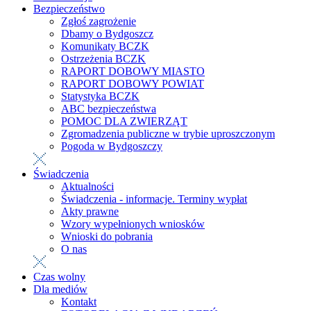
Bezpieczeństwo
Zgłoś zagrożenie
Dbamy o Bydgoszcz
Komunikaty BCZK
Ostrzeżenia BCZK
RAPORT DOBOWY MIASTO
RAPORT DOBOWY POWIAT
Statystyka BCZK
ABC bezpieczeństwa
POMOC DLA ZWIERZĄT
Zgromadzenia publiczne w trybie uproszczonym
Pogoda w Bydgoszczy
Świadczenia
Aktualności
Świadczenia - informacje. Terminy wypłat
Akty prawne
Wzory wypełnionych wniosków
Wnioski do pobrania
O nas
Czas wolny
Dla mediów
Kontakt