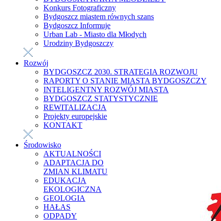
Konkurs Fotograficzny
Bydgoszcz miastem równych szans
Bydgoszcz Informuje
Urban Lab - Miasto dla Młodych
Urodziny Bydgoszczy
Rozwój
BYDGOSZCZ 2030. STRATEGIA ROZWOJU
RAPORTY O STANIE MIASTA BYDGOSZCZY
INTELIGENTNY ROZWÓJ MIASTA
BYDGOSZCZ STATYSTYCZNIE
REWITALIZACJA
Projekty europejskie
KONTAKT
Środowisko
AKTUALNOŚCI
ADAPTACJA DO
ZMIAN KLIMATU
EDUKACJA
EKOLOGICZNA
GEOLOGIA
HAŁAS
ODPADY