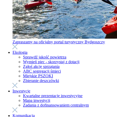
Zapraszamy na oficjalny portal turystyczny Bydgoszczy
Ekologia
Sprawdź jakość powietrza
Wymień piec - skorzystaj z dotacji
Zgłoś akcję sprzątania
ABC segregacji śmieci
Miejskie PSZOKI
Zbieranie deszczówki
Inwestycje
Kwartalne prezentacje inwestycyjne
Mapa inwestycji
Zadania z dofinansowaniem centralnym
Komunikacja