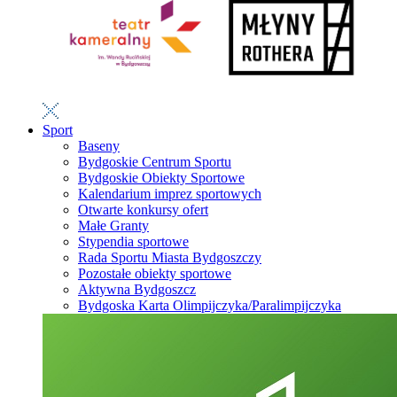
Sport
Baseny
Bydgoskie Centrum Sportu
Bydgoskie Obiekty Sportowe
Kalendarium imprez sportowych
Otwarte konkursy ofert
Małe Granty
Stypendia sportowe
Rada Sportu Miasta Bydgoszczy
Pozostałe obiekty sportowe
Aktywna Bydgoszcz
Bydgoska Karta Olimpijczyka/Paralimpijczyka