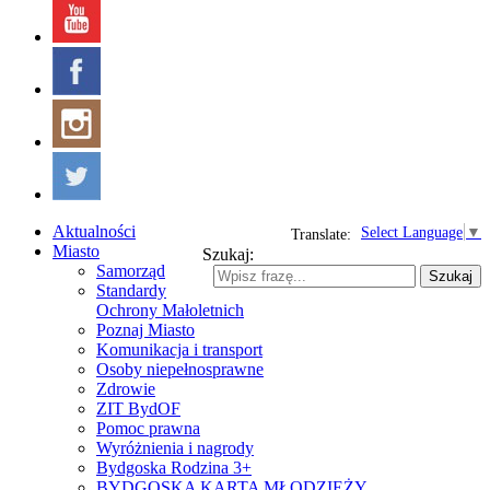
Aktualności
Select Language
▼
Translate:
Miasto
Szukaj:
Samorząd
Szukaj
Standardy
Ochrony Małoletnich
Poznaj Miasto
Komunikacja i transport
Osoby niepełnosprawne
Zdrowie
ZIT BydOF
Pomoc prawna
Wyróżnienia i nagrody
Bydgoska Rodzina 3+
BYDGOSKA KARTA MŁODZIEŻY