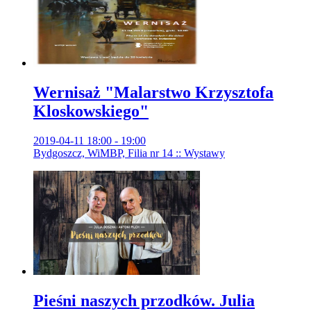
Wernisaż "Malarstwo Krzysztofa
Kloskowskiego"
2019-04-11 18:00 - 19:00
Bydgoszcz, WiMBP, Filia nr 14 :: Wystawy
Pieśni naszych przodków. Julia