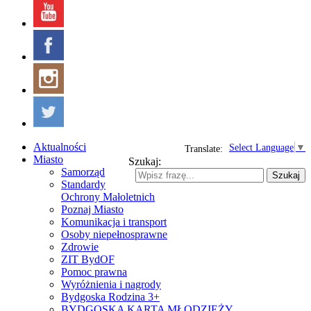
Aktualności
Select Language
▼
Translate:
Miasto
Szukaj:
Samorząd
Szukaj
Standardy
Ochrony Małoletnich
Poznaj Miasto
Komunikacja i transport
Osoby niepełnosprawne
Zdrowie
ZIT BydOF
Pomoc prawna
Wyróżnienia i nagrody
Bydgoska Rodzina 3+
BYDGOSKA KARTA MŁODZIEŻY