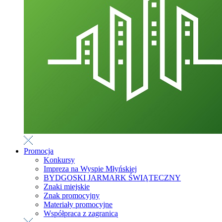
Promocja
Konkursy
Impreza na Wyspie Młyńskiej
BYDGOSKI JARMARK ŚWIĄTECZNY
Znaki miejskie
Znak promocyjny
Materiały promocyjne
Współpraca z zagranicą