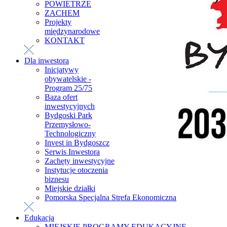
POWIETRZE
ZACHEM
Projekty
międzynarodowe
KONTAKT
Dla inwestora
Inicjatywy
obywatelskie -
Program 25/75
Baza ofert
inwestycyjnych
Bydgoski Park
Przemysłowo-
Technologiczny
Invest in Bydgoszcz
Serwis Inwestora
Zachęty inwestycyjne
Instytucje otoczenia
biznesu
Miejskie działki
Pomorska Specjalna Strefa Ekonomiczna
Edukacja
MIEJSKIE PROGRAMY EDUKACYJNE