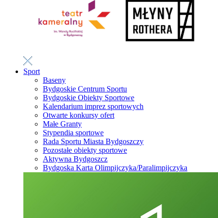
Sport
Baseny
Bydgoskie Centrum Sportu
Bydgoskie Obiekty Sportowe
Kalendarium imprez sportowych
Otwarte konkursy ofert
Małe Granty
Stypendia sportowe
Rada Sportu Miasta Bydgoszczy
Pozostałe obiekty sportowe
Aktywna Bydgoszcz
Bydgoska Karta Olimpijczyka/Paralimpijczyka