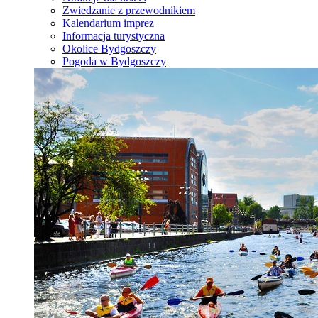
Zwiedzanie z przewodnikiem
Kalendarium imprez
Informacja turystyczna
Okolice Bydgoszczy
Pogoda w Bydgoszczy