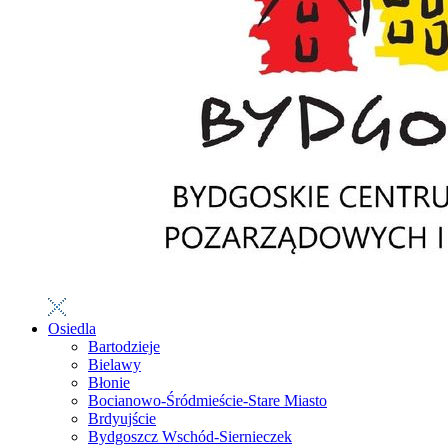
Osiedla
Bartodzieje
Bielawy
Błonie
Bocianowo-Śródmieście-Stare Miasto
Brdyujście
Bydgoszcz Wschód-Siernieczek