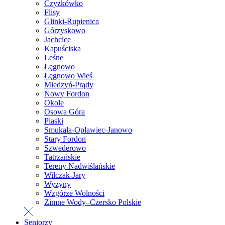
Czyżkówko
Flisy
Glinki-Rupienica
Górzyskowo
Jachcice
Kapuściska
Leśne
Łęgnowo
Łęgnowo Wieś
Miedzyń-Prądy
Nowy Fordon
Okole
Osowa Góra
Piaski
Smukała-Opławiec-Janowo
Stary Fordon
Szwederowo
Tatrzańskie
Tereny Nadwiślańskie
Wilczak-Jary
Wyżyny
Wzgórze Wolności
Zimne Wody–Czersko Polskie
Seniorzy