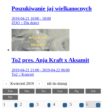
Poszukiwanie jaj wielkanocnych
2019-04-21 10:00 - 18:00
ZOO :: Dla dzieci
To2 pres. Anja Kraft x Aksamit
2019-04-21 21:00 - 2019-04-22 06:00
To2 :: Koncert
‹
Kwiecień 2019
›
idź do dzisiaj
Pon
Wto
Śro
Czw
Pią
Sob
Nie
1
2
3
4
5
6
8
10
9
23
25
28