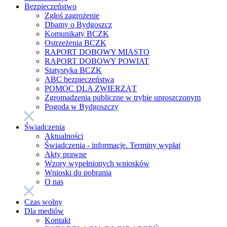
Bezpieczeństwo
Zgłoś zagrożenie
Dbamy o Bydgoszcz
Komunikaty BCZK
Ostrzeżenia BCZK
RAPORT DOBOWY MIASTO
RAPORT DOBOWY POWIAT
Statystyka BCZK
ABC bezpieczeństwa
POMOC DLA ZWIERZĄT
Zgromadzenia publiczne w trybie uproszczonym
Pogoda w Bydgoszczy
Świadczenia
Aktualności
Świadczenia - informacje. Terminy wypłat
Akty prawne
Wzory wypełnionych wniosków
Wnioski do pobrania
O nas
Czas wolny
Dla mediów
Kontakt