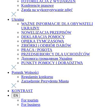
FOTORELACJA Z WYDARZEŃ
Konferencje prasowe
Zgoda na wykorzystywanie zdjęć
Ukraina
WAŻNE INFORMACJE DLA OBYWATELI
UKRAINY
NOWELIZACJA PRZEPISÓW
DEKLARACJA POMOCY
OPIEKA TYMCZASOWA
ZBIÓRKI i ODBIÓR DARÓW
PRACA / РОБОТА
PRZEDSIĘBIORCY DLA UCHODŹCÓW
Допомога громадянам України
PUNKTY POMOCY I DORADZTWA
Pomnik Wolności
Regulamin konkursu
Zarządzenie Prezydenta Miasta
KONTRAST
EN
For tourists
For business