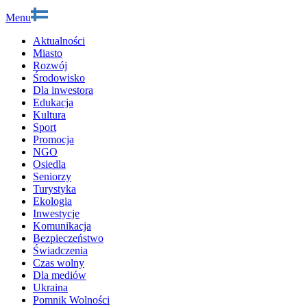
Menu
Aktualności
Miasto
Rozwój
Środowisko
Dla inwestora
Edukacja
Kultura
Sport
Promocja
NGO
Osiedla
Seniorzy
Turystyka
Ekologia
Inwestycje
Komunikacja
Bezpieczeństwo
Świadczenia
Czas wolny
Dla mediów
Ukraina
Pomnik Wolności