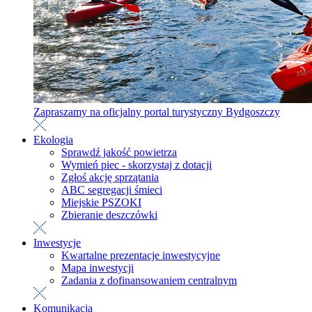
Zapraszamy na oficjalny portal turystyczny Bydgoszczy
Ekologia
Sprawdź jakość powietrza
Wymień piec - skorzystaj z dotacji
Zgłoś akcję sprzątania
ABC segregacji śmieci
Miejskie PSZOKI
Zbieranie deszczówki
Inwestycje
Kwartalne prezentacje inwestycyjne
Mapa inwestycji
Zadania z dofinansowaniem centralnym
Komunikacja