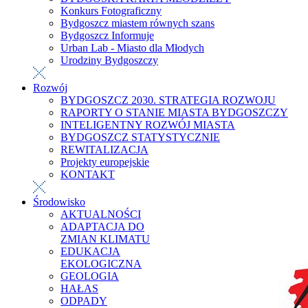
Konkurs Fotograficzny
Bydgoszcz miastem równych szans
Bydgoszcz Informuje
Urban Lab - Miasto dla Młodych
Urodziny Bydgoszczy
Rozwój
BYDGOSZCZ 2030. STRATEGIA ROZWOJU
RAPORTY O STANIE MIASTA BYDGOSZCZY
INTELIGENTNY ROZWÓJ MIASTA
BYDGOSZCZ STATYSTYCZNIE
REWITALIZACJA
Projekty europejskie
KONTAKT
Środowisko
AKTUALNOŚCI
ADAPTACJA DO
ZMIAN KLIMATU
EDUKACJA
EKOLOGICZNA
GEOLOGIA
HAŁAS
ODPADY