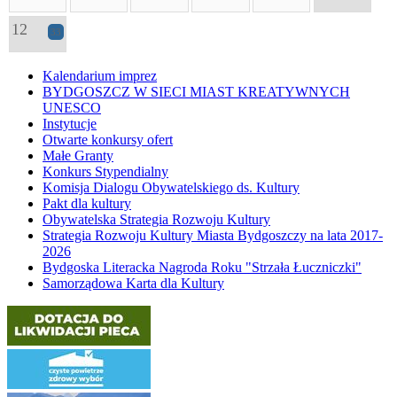
12
33
Kalendarium imprez
BYDGOSZCZ W SIECI MIAST KREATYWNYCH
UNESCO
Instytucje
Otwarte konkursy ofert
Małe Granty
Konkurs Stypendialny
Komisja Dialogu Obywatelskiego ds. Kultury
Pakt dla kultury
Obywatelska Strategia Rozwoju Kultury
Strategia Rozwoju Kultury Miasta Bydgoszczy na lata 2017-
2026
Bydgoska Literacka Nagroda Roku "Strzała Łuczniczki"
Samorządowa Karta dla Kultury