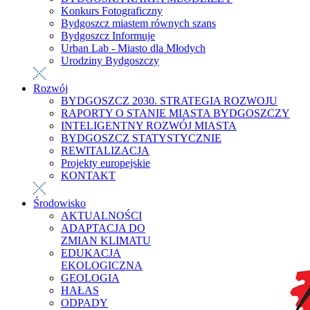
Konkurs Fotograficzny
Bydgoszcz miastem równych szans
Bydgoszcz Informuje
Urban Lab - Miasto dla Młodych
Urodziny Bydgoszczy
Rozwój
BYDGOSZCZ 2030. STRATEGIA ROZWOJU
RAPORTY O STANIE MIASTA BYDGOSZCZY
INTELIGENTNY ROZWÓJ MIASTA
BYDGOSZCZ STATYSTYCZNIE
REWITALIZACJA
Projekty europejskie
KONTAKT
Środowisko
AKTUALNOŚCI
ADAPTACJA DO
ZMIAN KLIMATU
EDUKACJA
EKOLOGICZNA
GEOLOGIA
HAŁAS
ODPADY