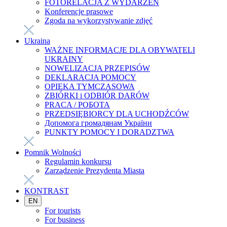
FOTORELACJA Z WYDARZEŃ
Konferencje prasowe
Zgoda na wykorzystywanie zdjęć
Ukraina
WAŻNE INFORMACJE DLA OBYWATELI
UKRAINY
NOWELIZACJA PRZEPISÓW
DEKLARACJA POMOCY
OPIEKA TYMCZASOWA
ZBIÓRKI i ODBIÓR DARÓW
PRACA / РОБОТА
PRZEDSIĘBIORCY DLA UCHODŹCÓW
Допомога громадянам України
PUNKTY POMOCY I DORADZTWA
Pomnik Wolności
Regulamin konkursu
Zarządzenie Prezydenta Miasta
KONTRAST
EN
For tourists
For business