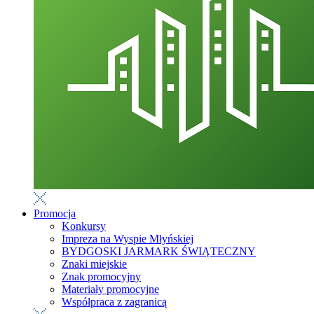
Promocja
Konkursy
Impreza na Wyspie Młyńskiej
BYDGOSKI JARMARK ŚWIĄTECZNY
Znaki miejskie
Znak promocyjny
Materiały promocyjne
Współpraca z zagranicą