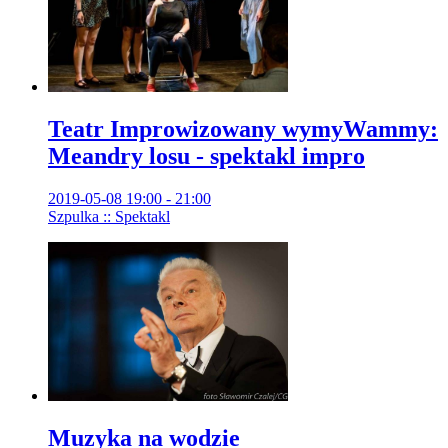
Teatr Improwizowany wymyWammy:
Meandry losu - spektakl impro
2019-05-08 19:00 - 21:00
Szpulka :: Spektakl
Muzyka na wodzie