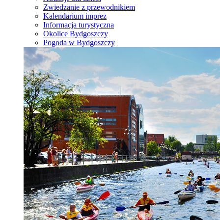
Zwiedzanie z przewodnikiem
Kalendarium imprez
Informacja turystyczna
Okolice Bydgoszczy
Pogoda w Bydgoszczy