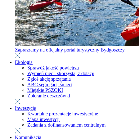
Zapraszamy na oficjalny portal turystyczny Bydgoszczy
Ekologia
Sprawdź jakość powietrza
Wymień piec - skorzystaj z dotacji
Zgłoś akcję sprzątania
ABC segregacji śmieci
Miejskie PSZOKI
Zbieranie deszczówki
Inwestycje
Kwartalne prezentacje inwestycyjne
Mapa inwestycji
Zadania z dofinansowaniem centralnym
Komunikacja