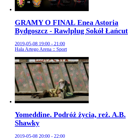
GRAMY O FINAŁ Enea Astoria
Bydgoszcz - Rawlplug Sokół Łańcut
2019-05-08 19:00 - 21:00
Hala Artego Arena :: Sport
Yomeddine. Podróż życia, reż. A.B.
Shawky
2019-05-08 20:00 - 22:00