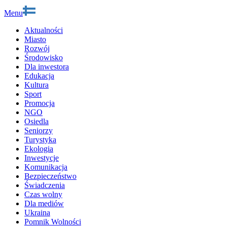
Menu
Aktualności
Miasto
Rozwój
Środowisko
Dla inwestora
Edukacja
Kultura
Sport
Promocja
NGO
Osiedla
Seniorzy
Turystyka
Ekologia
Inwestycje
Komunikacja
Bezpieczeństwo
Świadczenia
Czas wolny
Dla mediów
Ukraina
Pomnik Wolności