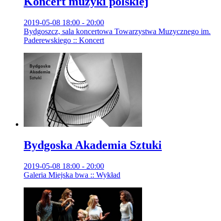
Koncert muzyki polskiej
2019-05-08 18:00 - 20:00
Bydgoszcz, sala koncertowa Towarzystwa Muzycznego im.
Paderewskiego :: Koncert
Bydgoska Akademia Sztuki
2019-05-08 18:00 - 20:00
Galeria Miejska bwa :: Wykład