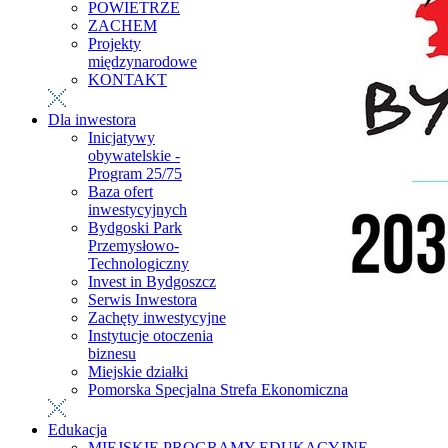
POWIETRZE
ZACHEM
Projekty
międzynarodowe
KONTAKT
Dla inwestora
Inicjatywy
obywatelskie -
Program 25/75
Baza ofert
inwestycyjnych
Bydgoski Park
Przemysłowo-
Technologiczny
Invest in Bydgoszcz
Serwis Inwestora
Zachęty inwestycyjne
Instytucje otoczenia
biznesu
Miejskie działki
Pomorska Specjalna Strefa Ekonomiczna
Edukacja
MIEJSKIE PROGRAMY EDUKACYJNE