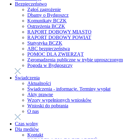
Bezpieczeństwo
Zgłoś zagrożenie
Dbamy o Bydgoszcz
Komunikaty BCZK
Ostrzeżenia BCZK
RAPORT DOBOWY MIASTO
RAPORT DOBOWY POWIAT
Statystyka BCZK
ABC bezpieczeństwa
POMOC DLA ZWIERZĄT
Zgromadzenia publiczne w trybie uproszczonym
Pogoda w Bydgoszczy
Świadczenia
Aktualności
Świadczenia - informacje. Terminy wypłat
Akty prawne
Wzory wypełnionych wniosków
Wnioski do pobrania
O nas
Czas wolny
Dla mediów
Kontakt