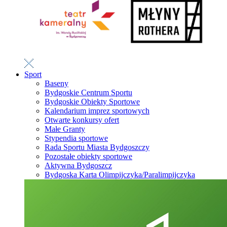
Sport
Baseny
Bydgoskie Centrum Sportu
Bydgoskie Obiekty Sportowe
Kalendarium imprez sportowych
Otwarte konkursy ofert
Małe Granty
Stypendia sportowe
Rada Sportu Miasta Bydgoszczy
Pozostałe obiekty sportowe
Aktywna Bydgoszcz
Bydgoska Karta Olimpijczyka/Paralimpijczyka