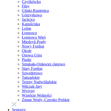
Czyżkówko
Flisy
Glinki-Rupienica
Górzyskowo
Jachcice
Kapuściska
Leśne
Łęgnowo
Łęgnowo Wieś
Miedzyń-Prądy
Nowy Fordon
Okole
Osowa Góra
Piaski
Smukała-Opławiec-Janowo
Stary Fordon
Szwederowo
Tatrzańskie
Tereny Nadwiślańskie
Wilczak-Jary
Wyżyny
Wzgórze Wolności
Zimne Wody–Czersko Polskie
Seniorzy