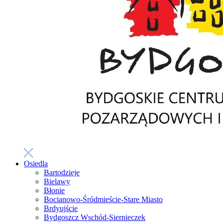
Osiedla
Bartodzieje
Bielawy
Błonie
Bocianowo-Śródmieście-Stare Miasto
Brdyujście
Bydgoszcz Wschód-Siernieczek