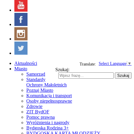
Aktualności
Select Language
▼
Translate:
Miasto
Szukaj:
Samorząd
Szukaj
Standardy
Ochrony Małoletnich
Poznaj Miasto
Komunikacja i transport
Osoby niepełnosprawne
Zdrowie
ZIT BydOF
Pomoc prawna
Wyróżnienia i nagrody
Bydgoska Rodzina 3+
BYDGOSKA KARTA MŁODZIEŻY