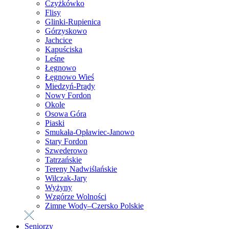
Czyżkówko
Flisy
Glinki-Rupienica
Górzyskowo
Jachcice
Kapuściska
Leśne
Łęgnowo
Łęgnowo Wieś
Miedzyń-Prądy
Nowy Fordon
Okole
Osowa Góra
Piaski
Smukała-Opławiec-Janowo
Stary Fordon
Szwederowo
Tatrzańskie
Tereny Nadwiślańskie
Wilczak-Jary
Wyżyny
Wzgórze Wolności
Zimne Wody–Czersko Polskie
Seniorzy