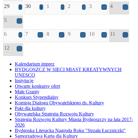
29
30
1
2
3
4
6
9
9
6
10
11
5
19
6
7
8
9
10
11
9
11
17
13
24
44
12
33
Kalendarium imprez
BYDGOSZCZ W SIECI MIAST KREATYWNYCH
UNESCO
Instytucje
Otwarte konkursy ofert
Małe Granty
Konkurs Stypendialny
Komisja Dialogu Obywatelskiego ds. Kultury
Pakt dla kultury
Obywatelska Strategia Rozwoju Kultury
Strategia Rozwoju Kultury Miasta Bydgoszczy na lata 2017-
2026
Bydgoska Literacka Nagroda Roku "Strzała Łuczniczki"
Samorządowa Karta dla Kultury