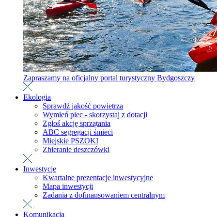
Zapraszamy na oficjalny portal turystyczny Bydgoszczy
Ekologia
Sprawdź jakość powietrza
Wymień piec - skorzystaj z dotacji
Zgłoś akcję sprzątania
ABC segregacji śmieci
Miejskie PSZOKI
Zbieranie deszczówki
Inwestycje
Kwartalne prezentacje inwestycyjne
Mapa inwestycji
Zadania z dofinansowaniem centralnym
Komunikacja