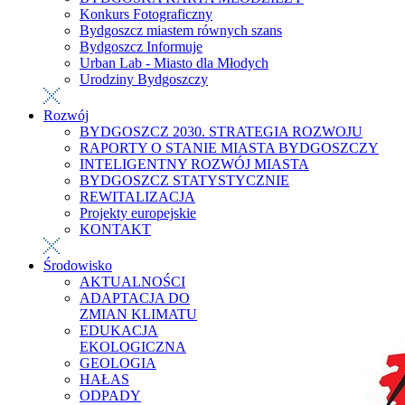
Konkurs Fotograficzny
Bydgoszcz miastem równych szans
Bydgoszcz Informuje
Urban Lab - Miasto dla Młodych
Urodziny Bydgoszczy
Rozwój
BYDGOSZCZ 2030. STRATEGIA ROZWOJU
RAPORTY O STANIE MIASTA BYDGOSZCZY
INTELIGENTNY ROZWÓJ MIASTA
BYDGOSZCZ STATYSTYCZNIE
REWITALIZACJA
Projekty europejskie
KONTAKT
Środowisko
AKTUALNOŚCI
ADAPTACJA DO
ZMIAN KLIMATU
EDUKACJA
EKOLOGICZNA
GEOLOGIA
HAŁAS
ODPADY