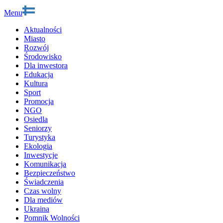
Menu
Aktualności
Miasto
Rozwój
Środowisko
Dla inwestora
Edukacja
Kultura
Sport
Promocja
NGO
Osiedla
Seniorzy
Turystyka
Ekologia
Inwestycje
Komunikacja
Bezpieczeństwo
Świadczenia
Czas wolny
Dla mediów
Ukraina
Pomnik Wolności