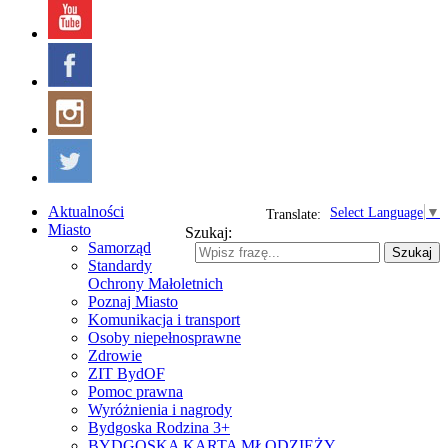
Aktualności
Select Language
▼
Translate:
Miasto
Szukaj:
Samorząd
Szukaj
Standardy
Ochrony Małoletnich
Poznaj Miasto
Komunikacja i transport
Osoby niepełnosprawne
Zdrowie
ZIT BydOF
Pomoc prawna
Wyróżnienia i nagrody
Bydgoska Rodzina 3+
BYDGOSKA KARTA MŁODZIEŻY