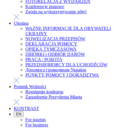
FOTORELACJA Z WYDARZEŃ
Konferencje prasowe
Zgoda na wykorzystywanie zdjęć
Ukraina
WAŻNE INFORMACJE DLA OBYWATELI
UKRAINY
NOWELIZACJA PRZEPISÓW
DEKLARACJA POMOCY
OPIEKA TYMCZASOWA
ZBIÓRKI i ODBIÓR DARÓW
PRACA / РОБОТА
PRZEDSIĘBIORCY DLA UCHODŹCÓW
Допомога громадянам України
PUNKTY POMOCY I DORADZTWA
Pomnik Wolności
Regulamin konkursu
Zarządzenie Prezydenta Miasta
KONTRAST
EN
For tourists
For business