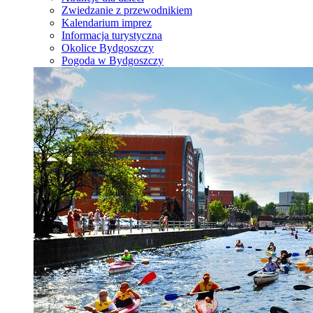
Zwiedzanie z przewodnikiem
Kalendarium imprez
Informacja turystyczna
Okolice Bydgoszczy
Pogoda w Bydgoszczy