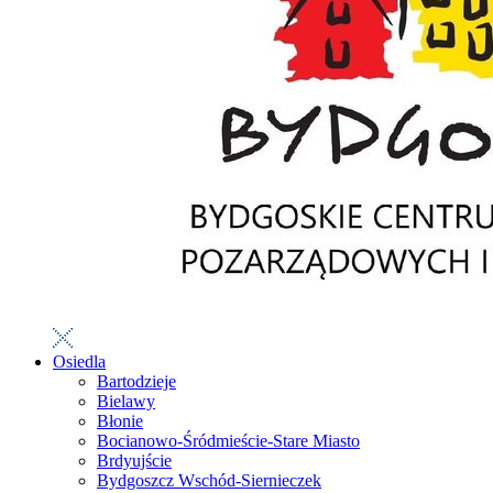
Osiedla
Bartodzieje
Bielawy
Błonie
Bocianowo-Śródmieście-Stare Miasto
Brdyujście
Bydgoszcz Wschód-Siernieczek