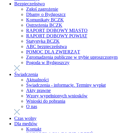
Bezpieczeństwo
Zgłoś zagrożenie
Dbamy o Bydgoszcz
Komunikaty BCZK
Ostrzeżenia BCZK
RAPORT DOBOWY MIASTO
RAPORT DOBOWY POWIAT
Statystyka BCZK
ABC bezpieczeństwa
POMOC DLA ZWIERZĄT
Zgromadzenia publiczne w trybie uproszczonym
Pogoda w Bydgoszczy
Świadczenia
Aktualności
Świadczenia - informacje. Terminy wypłat
Akty prawne
Wzory wypełnionych wniosków
Wnioski do pobrania
O nas
Czas wolny
Dla mediów
Kontakt