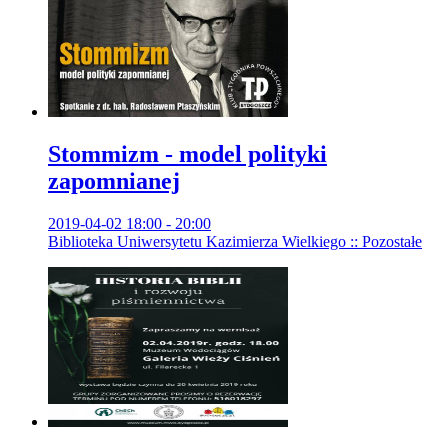
Stommizm - model polityki
zapomnianej
2019-04-02 18:00 - 20:00
Biblioteka Uniwersytetu Kazimierza Wielkiego :: Pozostałe