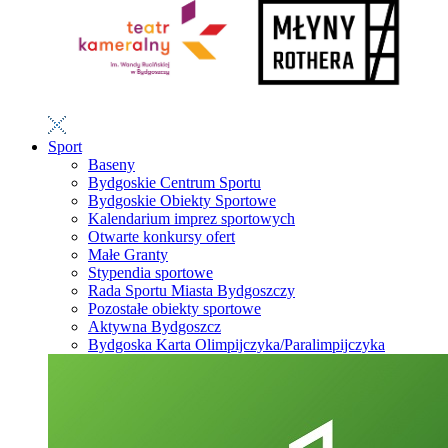
Sport
Baseny
Bydgoskie Centrum Sportu
Bydgoskie Obiekty Sportowe
Kalendarium imprez sportowych
Otwarte konkursy ofert
Małe Granty
Stypendia sportowe
Rada Sportu Miasta Bydgoszczy
Pozostałe obiekty sportowe
Aktywna Bydgoszcz
Bydgoska Karta Olimpijczyka/Paralimpijczyka