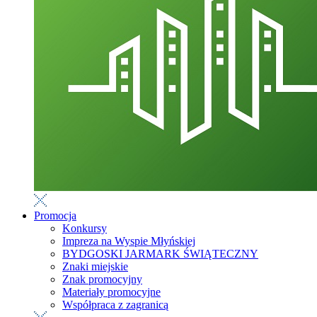
Promocja
Konkursy
Impreza na Wyspie Młyńskiej
BYDGOSKI JARMARK ŚWIĄTECZNY
Znaki miejskie
Znak promocyjny
Materiały promocyjne
Współpraca z zagranicą