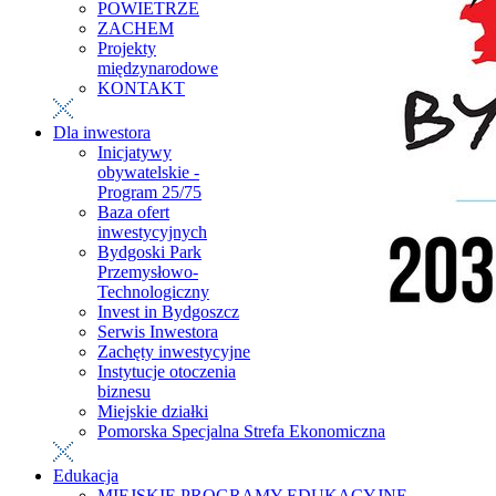
POWIETRZE
ZACHEM
Projekty
międzynarodowe
KONTAKT
Dla inwestora
Inicjatywy
obywatelskie -
Program 25/75
Baza ofert
inwestycyjnych
Bydgoski Park
Przemysłowo-
Technologiczny
Invest in Bydgoszcz
Serwis Inwestora
Zachęty inwestycyjne
Instytucje otoczenia
biznesu
Miejskie działki
Pomorska Specjalna Strefa Ekonomiczna
Edukacja
MIEJSKIE PROGRAMY EDUKACYJNE