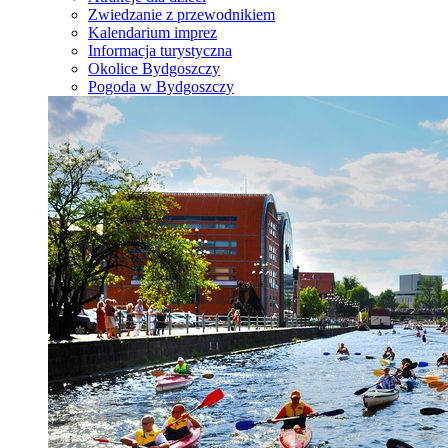
Zwiedzanie z przewodnikiem
Kalendarium imprez
Informacja turystyczna
Okolice Bydgoszczy
Pogoda w Bydgoszczy