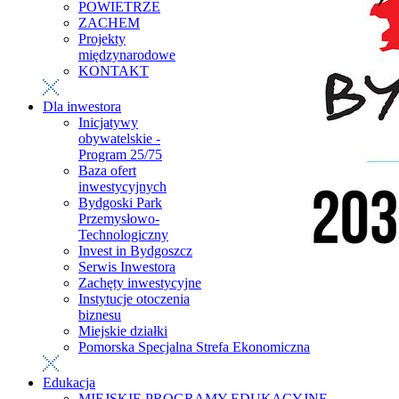
POWIETRZE
ZACHEM
Projekty
międzynarodowe
KONTAKT
Dla inwestora
Inicjatywy
obywatelskie -
Program 25/75
Baza ofert
inwestycyjnych
Bydgoski Park
Przemysłowo-
Technologiczny
Invest in Bydgoszcz
Serwis Inwestora
Zachęty inwestycyjne
Instytucje otoczenia
biznesu
Miejskie działki
Pomorska Specjalna Strefa Ekonomiczna
Edukacja
MIEJSKIE PROGRAMY EDUKACYJNE