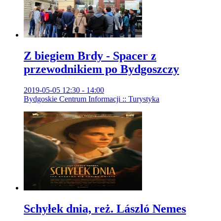
Z biegiem Brdy - Spacer z
przewodnikiem po Bydgoszczy
2019-05-05 12:30 - 14:00
Bydgoskie Centrum Informacji :: Turystyka
Schyłek dnia, reż. László Nemes