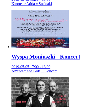
Kinoteatr Adria :: Spektakl
Wyspa Moniuszki - Koncert
2019-05-05 17:00 - 18:00
Amfiteatr nad Brdą :: Koncert