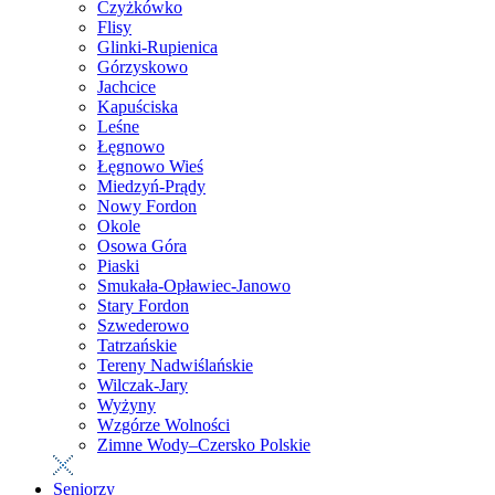
Czyżkówko
Flisy
Glinki-Rupienica
Górzyskowo
Jachcice
Kapuściska
Leśne
Łęgnowo
Łęgnowo Wieś
Miedzyń-Prądy
Nowy Fordon
Okole
Osowa Góra
Piaski
Smukała-Opławiec-Janowo
Stary Fordon
Szwederowo
Tatrzańskie
Tereny Nadwiślańskie
Wilczak-Jary
Wyżyny
Wzgórze Wolności
Zimne Wody–Czersko Polskie
Seniorzy