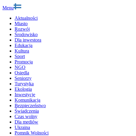
Menu
Aktualności
Miasto
Rozwój
Środowisko
Dla inwestora
Edukacja
Kultura
Sport
Promocja
NGO
Osiedla
Seniorzy
Turystyka
Ekologia
Inwestycje
Komunikacja
Bezpieczeństwo
Świadczenia
Czas wolny
Dla mediów
Ukraina
Pomnik Wolności