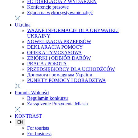
FOTORELACJA Z WYDARZEŃ
Konferencje prasowe
Zgoda na wykorzystywanie zdjęć
Ukraina
WAŻNE INFORMACJE DLA OBYWATELI
UKRAINY
NOWELIZACJA PRZEPISÓW
DEKLARACJA POMOCY
OPIEKA TYMCZASOWA
ZBIÓRKI i ODBIÓR DARÓW
PRACA / РОБОТА
PRZEDSIĘBIORCY DLA UCHODŹCÓW
Допомога громадянам України
PUNKTY POMOCY I DORADZTWA
Pomnik Wolności
Regulamin konkursu
Zarządzenie Prezydenta Miasta
KONTRAST
EN
For tourists
For business