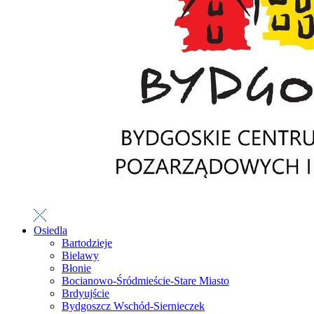
Osiedla
Bartodzieje
Bielawy
Błonie
Bocianowo-Śródmieście-Stare Miasto
Brdyujście
Bydgoszcz Wschód-Siernieczek