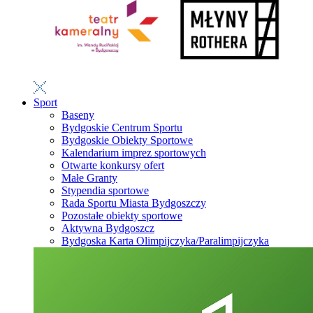
Sport
Baseny
Bydgoskie Centrum Sportu
Bydgoskie Obiekty Sportowe
Kalendarium imprez sportowych
Otwarte konkursy ofert
Małe Granty
Stypendia sportowe
Rada Sportu Miasta Bydgoszczy
Pozostałe obiekty sportowe
Aktywna Bydgoszcz
Bydgoska Karta Olimpijczyka/Paralimpijczyka