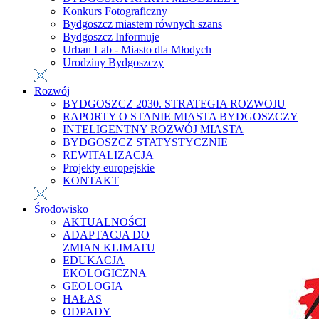
Konkurs Fotograficzny
Bydgoszcz miastem równych szans
Bydgoszcz Informuje
Urban Lab - Miasto dla Młodych
Urodziny Bydgoszczy
Rozwój
BYDGOSZCZ 2030. STRATEGIA ROZWOJU
RAPORTY O STANIE MIASTA BYDGOSZCZY
INTELIGENTNY ROZWÓJ MIASTA
BYDGOSZCZ STATYSTYCZNIE
REWITALIZACJA
Projekty europejskie
KONTAKT
Środowisko
AKTUALNOŚCI
ADAPTACJA DO
ZMIAN KLIMATU
EDUKACJA
EKOLOGICZNA
GEOLOGIA
HAŁAS
ODPADY