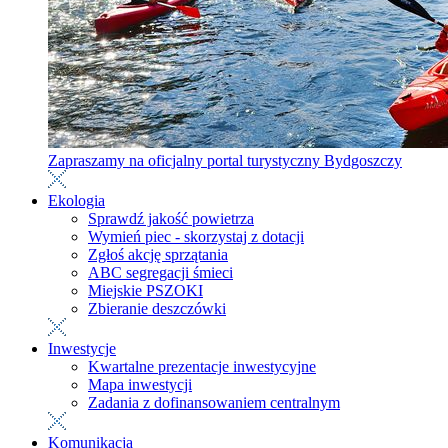
Zapraszamy na oficjalny portal turystyczny Bydgoszczy
Ekologia
Sprawdź jakość powietrza
Wymień piec - skorzystaj z dotacji
Zgłoś akcję sprzątania
ABC segregacji śmieci
Miejskie PSZOKI
Zbieranie deszczówki
Inwestycje
Kwartalne prezentacje inwestycyjne
Mapa inwestycji
Zadania z dofinansowaniem centralnym
Komunikacja