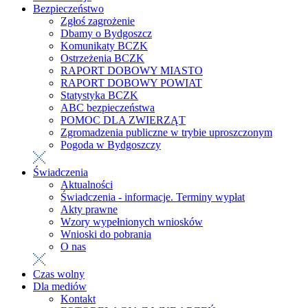
Bezpieczeństwo
Zgłoś zagrożenie
Dbamy o Bydgoszcz
Komunikaty BCZK
Ostrzeżenia BCZK
RAPORT DOBOWY MIASTO
RAPORT DOBOWY POWIAT
Statystyka BCZK
ABC bezpieczeństwa
POMOC DLA ZWIERZĄT
Zgromadzenia publiczne w trybie uproszczonym
Pogoda w Bydgoszczy
Świadczenia
Aktualności
Świadczenia - informacje. Terminy wypłat
Akty prawne
Wzory wypełnionych wniosków
Wnioski do pobrania
O nas
Czas wolny
Dla mediów
Kontakt