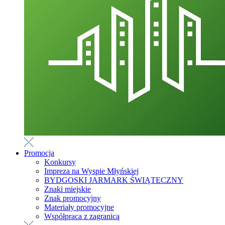
Promocja
Konkursy
Impreza na Wyspie Młyńskiej
BYDGOSKI JARMARK ŚWIĄTECZNY
Znaki miejskie
Znak promocyjny
Materiały promocyjne
Współpraca z zagranicą