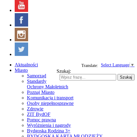
Aktualności
Select Language
▼
Translate:
Miasto
Szukaj:
Samorząd
Szukaj
Standardy
Ochrony Małoletnich
Poznaj Miasto
Komunikacja i transport
Osoby niepełnosprawne
Zdrowie
ZIT BydOF
Pomoc prawna
Wyróżnienia i nagrody
Bydgoska Rodzina 3+
BYDGOSKA KARTA MŁODZIEŻY