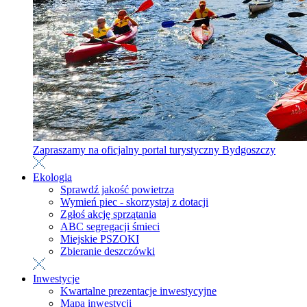
Zapraszamy na oficjalny portal turystyczny Bydgoszczy
Ekologia
Sprawdź jakość powietrza
Wymień piec - skorzystaj z dotacji
Zgłoś akcję sprzątania
ABC segregacji śmieci
Miejskie PSZOKI
Zbieranie deszczówki
Inwestycje
Kwartalne prezentacje inwestycyjne
Mapa inwestycji