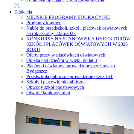
Edukacja
MIEJSKIE PROGRAMY EDUKACYJNE
Programy krajowe
Nabór do przedszkoli, szkół i placówek oświatowych
na rok szkolny 2026/2027
KONKURSY NA STANOWISKA DYREKTORÓW
SZKÓŁ I PLACÓWEK OŚWIATOWYCH W 2026
ROKU
Oferty pracy w placówkach oświatowych
Opieka nad dziećmi w wieku do lat 3
Placówki oświatowe prowadzone przez miasto
Bydgoszcz
Przedszkola publiczne prowadzone przez JST
Szkoły i placówki niepubliczne
Obwody szkół podstawowych
Otwarte konkursy ofert