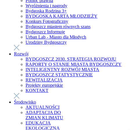
Pomoc prawna
Wyróżnienia i nagrody
Bydgoska Rodzina 3+
BYDGOSKA KARTA MŁODZIEŻY
Konkurs Fotograficzny
Bydgoszcz miastem równych szans
Bydgoszcz Informuje
Urban Lab - Miasto dla Młodych
Urodziny Bydgoszczy
Rozwój
BYDGOSZCZ 2030. STRATEGIA ROZWOJU
RAPORTY O STANIE MIASTA BYDGOSZCZY
INTELIGENTNY ROZWÓJ MIASTA
BYDGOSZCZ STATYSTYCZNIE
REWITALIZACJA
Projekty europejskie
KONTAKT
Środowisko
AKTUALNOŚCI
ADAPTACJA DO
ZMIAN KLIMATU
EDUKACJA
EKOLOGICZNA