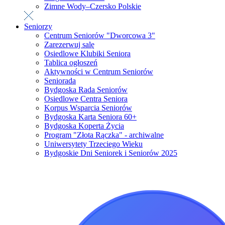
Zimne Wody–Czersko Polskie
Seniorzy
Centrum Seniorów "Dworcowa 3"
Zarezerwuj salę
Osiedlowe Klubiki Seniora
Tablica ogłoszeń
Aktywności w Centrum Seniorów
Seniorada
Bydgoska Rada Seniorów
Osiedlowe Centra Seniora
Korpus Wsparcia Seniorów
Bydgoska Karta Seniora 60+
Bydgoska Koperta Życia
Program "Złota Rączka" - archiwalne
Uniwersytety Trzeciego Wieku
Bydgoskie Dni Seniorek i Seniorów 2025