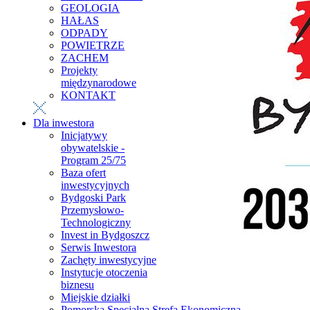
GEOLOGIA
HAŁAS
ODPADY
POWIETRZE
ZACHEM
Projekty
międzynarodowe
KONTAKT
Dla inwestora
Inicjatywy
obywatelskie -
Program 25/75
Baza ofert
inwestycyjnych
Bydgoski Park
Przemysłowo-
Technologiczny
Invest in Bydgoszcz
Serwis Inwestora
Zachęty inwestycyjne
Instytucje otoczenia
biznesu
Miejskie działki
Pomorska Specjalna Strefa Ekonomiczna