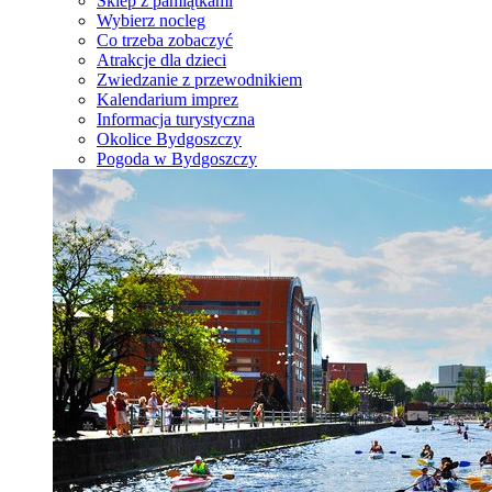
Sklep z pamiątkami
Wybierz nocleg
Co trzeba zobaczyć
Atrakcje dla dzieci
Zwiedzanie z przewodnikiem
Kalendarium imprez
Informacja turystyczna
Okolice Bydgoszczy
Pogoda w Bydgoszczy