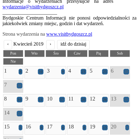
Informacje o wydarzeniach przesyłajcie na adres
wydarzenia@visitbydgoszcz.pl
______________________
Bydgoskie Centrum Informacji nie ponosi odpowiedzialności za
jakiekolwiek zmiany miejsc, godzin i dat wydarzeń.
Strona wydarzenia na
www.visitbydgoszcz.pl
‹
Kwiecień 2019
›
idź do dzisiaj
Pon
Wto
Śro
Czw
Pią
Sob
Nie
1
2
3
4
5
6
8
10
9
23
25
28
7
30
8
9
10
11
12
13
10
11
17
20
26
31
14
25
15
16
17
18
19
20
5
8
6
8
13
9