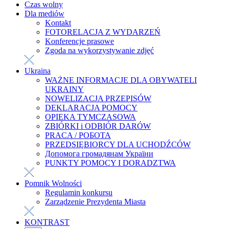
Czas wolny
Dla mediów
Kontakt
FOTORELACJA Z WYDARZEŃ
Konferencje prasowe
Zgoda na wykorzystywanie zdjęć
Ukraina
WAŻNE INFORMACJE DLA OBYWATELI
UKRAINY
NOWELIZACJA PRZEPISÓW
DEKLARACJA POMOCY
OPIEKA TYMCZASOWA
ZBIÓRKI i ODBIÓR DARÓW
PRACA / РОБОТА
PRZEDSIĘBIORCY DLA UCHODŹCÓW
Допомога громадянам України
PUNKTY POMOCY I DORADZTWA
Pomnik Wolności
Regulamin konkursu
Zarządzenie Prezydenta Miasta
KONTRAST