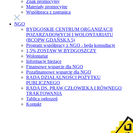
Znak promocyjny
Materiały promocyjne
Współpraca z zagranicą
NGO
BYDGOSKIE CENTRUM ORGANIZACJI
POZARZĄDOWYCH I WOLONTARIATU
(BCOPW GDAŃSKA 5)
Program współpracy z NGO - będą konsultacje
1,5% ZOSTAW W BYDGOSZCZY
Wolontariat
Informacje bieżące
Finansowe wsparcie dla NGO
Pozafinansowe wsparcie dla NGO
RADA DZIAŁALNOŚCI POŻYTKU
PUBLICZNEGO
RADA DS. PRAW CZŁOWIEKA I RÓWNEGO
TRAKTOWANIA
Tablica ogłoszeń
Kontakt