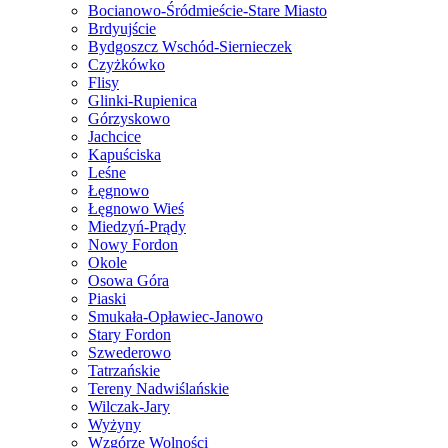
Bocianowo-Śródmieście-Stare Miasto
Brdyujście
Bydgoszcz Wschód-Siernieczek
Czyżkówko
Flisy
Glinki-Rupienica
Górzyskowo
Jachcice
Kapuściska
Leśne
Łęgnowo
Łęgnowo Wieś
Miedzyń-Prądy
Nowy Fordon
Okole
Osowa Góra
Piaski
Smukała-Opławiec-Janowo
Stary Fordon
Szwederowo
Tatrzańskie
Tereny Nadwiślańskie
Wilczak-Jary
Wyżyny
Wzgórze Wolności