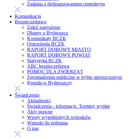
Zadania z dofinansowaniem centralnym
Komunikacja
Bezpieczeństwo
Zgłoś zagrożenie
Dbamy o Bydgoszcz
Komunikaty BCZK
Ostrzeżenia BCZK
RAPORT DOBOWY MIASTO
RAPORT DOBOWY POWIAT
Statystyka BCZK
ABC bezpieczeństwa
POMOC DLA ZWIERZĄT
Zgromadzenia publiczne w trybie uproszczonym
Pogoda w Bydgoszczy
Świadczenia
Aktualności
Świadczenia - informacje. Terminy wypłat
Akty prawne
Wzory wypełnionych wniosków
Wnioski do pobrania
O nas