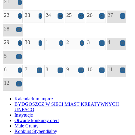
21
5
22
23
24
25
26
27
4
4
18
22
25
39
28
25
29
30
1
2
3
4
6
9
9
6
10
11
5
19
6
7
8
9
10
11
9
11
17
13
24
44
12
33
Kalendarium imprez
BYDGOSZCZ W SIECI MIAST KREATYWNYCH
UNESCO
Instytucje
Otwarte konkursy ofert
Małe Granty
Konkurs Stypendialny