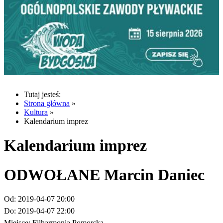
Tutaj jesteś:
Strona główna
»
Kultura
»
Kalendarium imprez
Kalendarium imprez
ODWOŁANE Marcin Daniec
Od:
2019-04-07 20:00
Do:
2019-04-07 22:00
Miejsce:
Filharmonia Pomorska