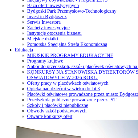
Baza ofert inwestycyjnych
Bydgoski Park Przemysłowo-Technologiczny
Invest in Bydgoszcz
Serwis Inwestora
Zachęty inwestycyjne
Instytucje otoczenia biznesu
Miejskie działki
Pomorska Specjalna Strefa Ekonomiczna
Edukacja
MIEJSKIE PROGRAMY EDUKACYJNE
Programy krajowe
Nabór do przedszkoli, szkół i placówek oświatowych na
KONKURSY NA STANOWISKA DYREKTORÓW S
OŚWIATOWYCH W 2026 ROKU
Oferty pracy w placówkach oświatowych
Opieka nad dziećmi w wieku do lat 3
Placówki oświatowe prowadzone przez miasto Bydgosz
Przedszkola publiczne prowadzone przez JST
Szkoły i placówki niepubliczne
Obwody szkół podstawowych
Otwarte konkursy ofert