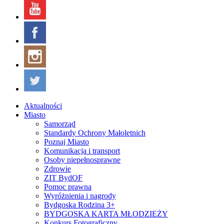
Aktualności
Miasto
Samorząd
Standardy Ochrony Małoletnich
Poznaj Miasto
Komunikacja i transport
Osoby niepełnosprawne
Zdrowie
ZIT BydOF
Pomoc prawna
Wyróżnienia i nagrody
Bydgoska Rodzina 3+
BYDGOSKA KARTA MŁODZIEŻY
Konkurs Fotograficzny