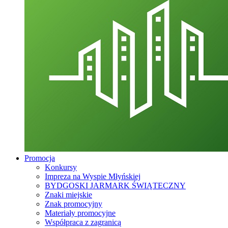
Promocja
Konkursy
Impreza na Wyspie Młyńskiej
BYDGOSKI JARMARK ŚWIĄTECZNY
Znaki miejskie
Znak promocyjny
Materiały promocyjne
Współpraca z zagranicą