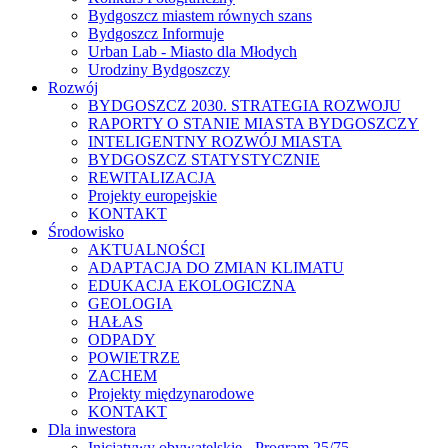
Bydgoszcz miastem równych szans
Bydgoszcz Informuje
Urban Lab - Miasto dla Młodych
Urodziny Bydgoszczy
Rozwój
BYDGOSZCZ 2030. STRATEGIA ROZWOJU
RAPORTY O STANIE MIASTA BYDGOSZCZY
INTELIGENTNY ROZWÓJ MIASTA
BYDGOSZCZ STATYSTYCZNIE
REWITALIZACJA
Projekty europejskie
KONTAKT
Środowisko
AKTUALNOŚCI
ADAPTACJA DO ZMIAN KLIMATU
EDUKACJA EKOLOGICZNA
GEOLOGIA
HAŁAS
ODPADY
POWIETRZE
ZACHEM
Projekty międzynarodowe
KONTAKT
Dla inwestora
Inicjatywy obywatelskie - Program 25/75