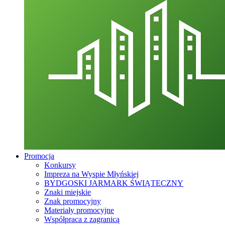
Promocja
Konkursy
Impreza na Wyspie Młyńskiej
BYDGOSKI JARMARK ŚWIĄTECZNY
Znaki miejskie
Znak promocyjny
Materiały promocyjne
Współpraca z zagranicą