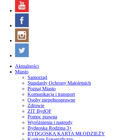
Aktualności
Miasto
Samorząd
Standardy Ochrony Małoletnich
Poznaj Miasto
Komunikacja i transport
Osoby niepełnosprawne
Zdrowie
ZIT BydOF
Pomoc prawna
Wyróżnienia i nagrody
Bydgoska Rodzina 3+
BYDGOSKA KARTA MŁODZIEŻY
Konkurs Fotograficzny