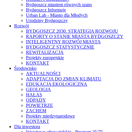
Bydgoszcz miastem równych szans
Bydgoszcz Informuje
Urban Lab - Miasto dla Młodych
Urodziny Bydgoszczy
Rozwój
BYDGOSZCZ 2030. STRATEGIA ROZWOJU
RAPORTY O STANIE MIASTA BYDGOSZCZY
INTELIGENTNY ROZWÓJ MIASTA
BYDGOSZCZ STATYSTYCZNIE
REWITALIZACJA
Projekty europejskie
KONTAKT
Środowisko
AKTUALNOŚCI
ADAPTACJA DO ZMIAN KLIMATU
EDUKACJA EKOLOGICZNA
GEOLOGIA
HAŁAS
ODPADY
POWIETRZE
ZACHEM
Projekty międzynarodowe
KONTAKT
Dla inwestora
Inicjatywy obywatelskie - Program 25/75