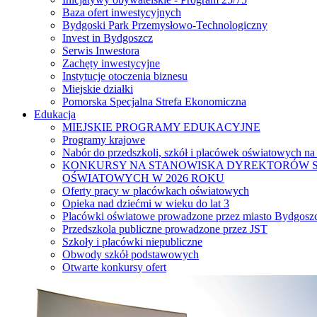
Baza ofert inwestycyjnych
Bydgoski Park Przemysłowo-Technologiczny
Invest in Bydgoszcz
Serwis Inwestora
Zachęty inwestycyjne
Instytucje otoczenia biznesu
Miejskie działki
Pomorska Specjalna Strefa Ekonomiczna
Edukacja
MIEJSKIE PROGRAMY EDUKACYJNE
Programy krajowe
Nabór do przedszkoli, szkół i placówek oświatowych na
KONKURSY NA STANOWISKA DYREKTORÓW S
OŚWIATOWYCH W 2026 ROKU
Oferty pracy w placówkach oświatowych
Opieka nad dziećmi w wieku do lat 3
Placówki oświatowe prowadzone przez miasto Bydgosz
Przedszkola publiczne prowadzone przez JST
Szkoły i placówki niepubliczne
Obwody szkół podstawowych
Otwarte konkursy ofert