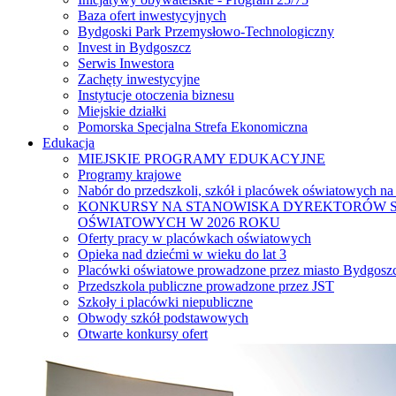
Baza ofert inwestycyjnych
Bydgoski Park Przemysłowo-Technologiczny
Invest in Bydgoszcz
Serwis Inwestora
Zachęty inwestycyjne
Instytucje otoczenia biznesu
Miejskie działki
Pomorska Specjalna Strefa Ekonomiczna
Edukacja
MIEJSKIE PROGRAMY EDUKACYJNE
Programy krajowe
Nabór do przedszkoli, szkół i placówek oświatowych na
KONKURSY NA STANOWISKA DYREKTORÓW S
OŚWIATOWYCH W 2026 ROKU
Oferty pracy w placówkach oświatowych
Opieka nad dziećmi w wieku do lat 3
Placówki oświatowe prowadzone przez miasto Bydgosz
Przedszkola publiczne prowadzone przez JST
Szkoły i placówki niepubliczne
Obwody szkół podstawowych
Otwarte konkursy ofert