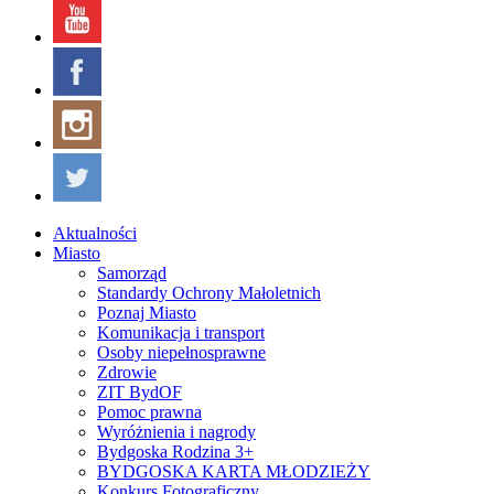
Aktualności
Miasto
Samorząd
Standardy Ochrony Małoletnich
Poznaj Miasto
Komunikacja i transport
Osoby niepełnosprawne
Zdrowie
ZIT BydOF
Pomoc prawna
Wyróżnienia i nagrody
Bydgoska Rodzina 3+
BYDGOSKA KARTA MŁODZIEŻY
Konkurs Fotograficzny