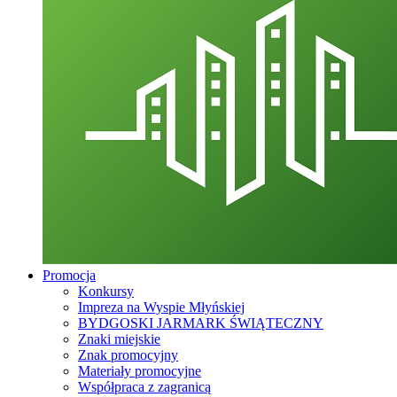
Promocja
Konkursy
Impreza na Wyspie Młyńskiej
BYDGOSKI JARMARK ŚWIĄTECZNY
Znaki miejskie
Znak promocyjny
Materiały promocyjne
Współpraca z zagranicą