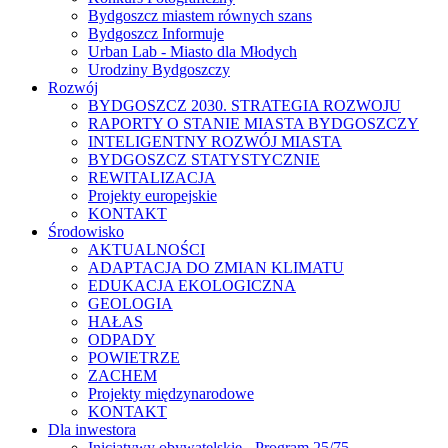
Bydgoszcz miastem równych szans
Bydgoszcz Informuje
Urban Lab - Miasto dla Młodych
Urodziny Bydgoszczy
Rozwój
BYDGOSZCZ 2030. STRATEGIA ROZWOJU
RAPORTY O STANIE MIASTA BYDGOSZCZY
INTELIGENTNY ROZWÓJ MIASTA
BYDGOSZCZ STATYSTYCZNIE
REWITALIZACJA
Projekty europejskie
KONTAKT
Środowisko
AKTUALNOŚCI
ADAPTACJA DO ZMIAN KLIMATU
EDUKACJA EKOLOGICZNA
GEOLOGIA
HAŁAS
ODPADY
POWIETRZE
ZACHEM
Projekty międzynarodowe
KONTAKT
Dla inwestora
Inicjatywy obywatelskie - Program 25/75