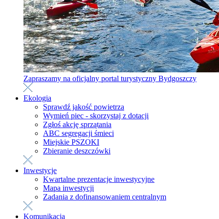
Zapraszamy na oficjalny portal turystyczny Bydgoszczy
Ekologia
Sprawdź jakość powietrza
Wymień piec - skorzystaj z dotacji
Zgłoś akcję sprzątania
ABC segregacji śmieci
Miejskie PSZOKI
Zbieranie deszczówki
Inwestycje
Kwartalne prezentacje inwestycyjne
Mapa inwestycji
Zadania z dofinansowaniem centralnym
Komunikacja