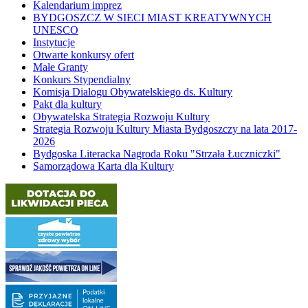
Kalendarium imprez
BYDGOSZCZ W SIECI MIAST KREATYWNYCH
UNESCO
Instytucje
Otwarte konkursy ofert
Małe Granty
Konkurs Stypendialny
Komisja Dialogu Obywatelskiego ds. Kultury
Pakt dla kultury
Obywatelska Strategia Rozwoju Kultury
Strategia Rozwoju Kultury Miasta Bydgoszczy na lata 2017-
2026
Bydgoska Literacka Nagroda Roku "Strzała Łuczniczki"
Samorządowa Karta dla Kultury