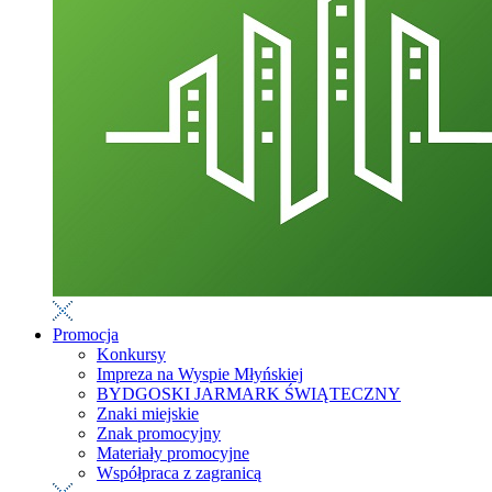
Promocja
Konkursy
Impreza na Wyspie Młyńskiej
BYDGOSKI JARMARK ŚWIĄTECZNY
Znaki miejskie
Znak promocyjny
Materiały promocyjne
Współpraca z zagranicą