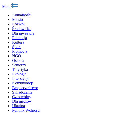
Menu
Aktualności
Miasto
Rozwój
Środowisko
Dla inwestora
Edukacja
Kultura
Sport
Promocja
NGO
Osiedla
Seniorzy
Turystyka
Ekologia
Inwestycje
Komunikacja
Bezpieczeństwo
Świadczenia
Czas wolny
Dla mediów
Ukraina
Pomnik Wolności