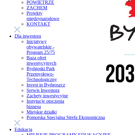
POWIETRZE
ZACHEM
Projekty
międzynarodowe
KONTAKT
Dla inwestora
Inicjatywy
obywatelskie -
Program 25/75
Baza ofert
inwestycyjnych
Bydgoski Park
Przemysłowo-
Technologiczny
Invest in Bydgoszcz
Serwis Inwestora
Zachęty inwestycyjne
Instytucje otoczenia
biznesu
Miejskie działki
Pomorska Specjalna Strefa Ekonomiczna
Edukacja
MIEJSKIE PROGRAMY EDUKACYJNE