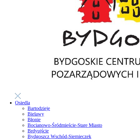
Osiedla
Bartodzieje
Bielawy
Błonie
Bocianowo-Śródmieście-Stare Miasto
Brdyujście
Bydgoszcz Wschód-Siernieczek