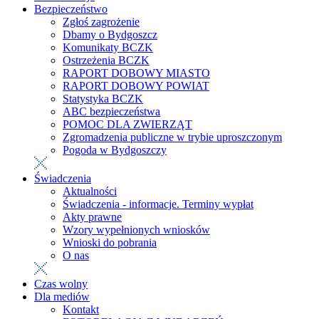
Bezpieczeństwo
Zgłoś zagrożenie
Dbamy o Bydgoszcz
Komunikaty BCZK
Ostrzeżenia BCZK
RAPORT DOBOWY MIASTO
RAPORT DOBOWY POWIAT
Statystyka BCZK
ABC bezpieczeństwa
POMOC DLA ZWIERZĄT
Zgromadzenia publiczne w trybie uproszczonym
Pogoda w Bydgoszczy
Świadczenia
Aktualności
Świadczenia - informacje. Terminy wypłat
Akty prawne
Wzory wypełnionych wniosków
Wnioski do pobrania
O nas
Czas wolny
Dla mediów
Kontakt