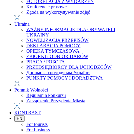
FOTORELACJA Z WYDARZEŃ
Konferencje prasowe
Zgoda na wykorzystywanie zdjęć
Ukraina
WAŻNE INFORMACJE DLA OBYWATELI
UKRAINY
NOWELIZACJA PRZEPISÓW
DEKLARACJA POMOCY
OPIEKA TYMCZASOWA
ZBIÓRKI i ODBIÓR DARÓW
PRACA / РОБОТА
PRZEDSIĘBIORCY DLA UCHODŹCÓW
Допомога громадянам України
PUNKTY POMOCY I DORADZTWA
Pomnik Wolności
Regulamin konkursu
Zarządzenie Prezydenta Miasta
KONTRAST
EN
For tourists
For business