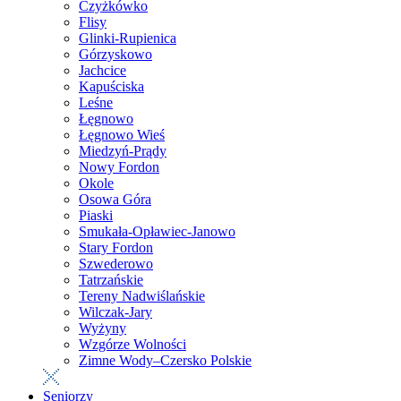
Czyżkówko
Flisy
Glinki-Rupienica
Górzyskowo
Jachcice
Kapuściska
Leśne
Łęgnowo
Łęgnowo Wieś
Miedzyń-Prądy
Nowy Fordon
Okole
Osowa Góra
Piaski
Smukała-Opławiec-Janowo
Stary Fordon
Szwederowo
Tatrzańskie
Tereny Nadwiślańskie
Wilczak-Jary
Wyżyny
Wzgórze Wolności
Zimne Wody–Czersko Polskie
Seniorzy