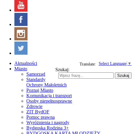
Aktualności
Select Language
▼
Translate:
Miasto
Szukaj:
Samorząd
Szukaj
Standardy
Ochrony Małoletnich
Poznaj Miasto
Komunikacja i transport
Osoby niepełnosprawne
Zdrowie
ZIT BydOF
Pomoc prawna
Wyróżnienia i nagrody
Bydgoska Rodzina 3+
BYDGOSKA KARTA MŁODZIEŻY