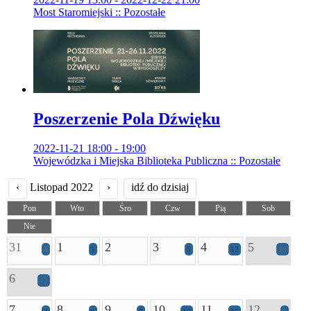
Most Staromiejski :: Pozostałe
Poszerzenie Pola Dźwięku
2022-11-21 18:00 - 19:00
Wojewódzka i Miejska Biblioteka Publiczna :: Pozostałe
‹
Listopad 2022
›
idź do dzisiaj
Pon
Wto
Śro
Czw
Pią
Sob
Nie
31
1
2
3
4
5
4
1
5
12
20
6
12
7
8
9
10
11
12