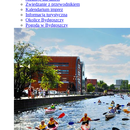
Zwiedzanie z przewodnikiem
Kalendarium imprez
Informacja turystyczna
Okolice Bydgoszczy
Pogoda w Bydgoszczy