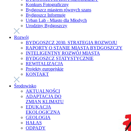
Konkurs Fotograficzny
Bydgoszcz miastem równych szans
Bydgoszcz Informuje
Urban Lab - Miasto dla Młodych
Urodziny Bydgoszczy
Rozwój
BYDGOSZCZ 2030. STRATEGIA ROZWOJU
RAPORTY O STANIE MIASTA BYDGOSZCZY
INTELIGENTNY ROZWÓJ MIASTA
BYDGOSZCZ STATYSTYCZNIE
REWITALIZACJA
Projekty europejskie
KONTAKT
Środowisko
AKTUALNOŚCI
ADAPTACJA DO
ZMIAN KLIMATU
EDUKACJA
EKOLOGICZNA
GEOLOGIA
HAŁAS
ODPADY