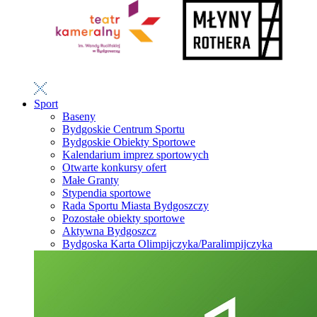
Sport
Baseny
Bydgoskie Centrum Sportu
Bydgoskie Obiekty Sportowe
Kalendarium imprez sportowych
Otwarte konkursy ofert
Małe Granty
Stypendia sportowe
Rada Sportu Miasta Bydgoszczy
Pozostałe obiekty sportowe
Aktywna Bydgoszcz
Bydgoska Karta Olimpijczyka/Paralimpijczyka