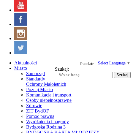
Aktualności
Select Language
▼
Translate:
Miasto
Szukaj:
Samorząd
Szukaj
Standardy
Ochrony Małoletnich
Poznaj Miasto
Komunikacja i transport
Osoby niepełnosprawne
Zdrowie
ZIT BydOF
Pomoc prawna
Wyróżnienia i nagrody
Bydgoska Rodzina 3+
BYDGOSKA KARTA MŁODZIEŻY