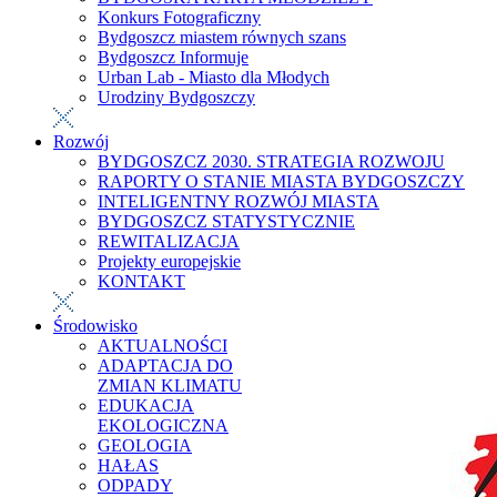
Konkurs Fotograficzny
Bydgoszcz miastem równych szans
Bydgoszcz Informuje
Urban Lab - Miasto dla Młodych
Urodziny Bydgoszczy
Rozwój
BYDGOSZCZ 2030. STRATEGIA ROZWOJU
RAPORTY O STANIE MIASTA BYDGOSZCZY
INTELIGENTNY ROZWÓJ MIASTA
BYDGOSZCZ STATYSTYCZNIE
REWITALIZACJA
Projekty europejskie
KONTAKT
Środowisko
AKTUALNOŚCI
ADAPTACJA DO
ZMIAN KLIMATU
EDUKACJA
EKOLOGICZNA
GEOLOGIA
HAŁAS
ODPADY