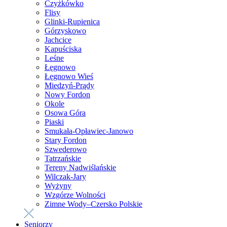
Czyżkówko
Flisy
Glinki-Rupienica
Górzyskowo
Jachcice
Kapuściska
Leśne
Łęgnowo
Łęgnowo Wieś
Miedzyń-Prądy
Nowy Fordon
Okole
Osowa Góra
Piaski
Smukała-Opławiec-Janowo
Stary Fordon
Szwederowo
Tatrzańskie
Tereny Nadwiślańskie
Wilczak-Jary
Wyżyny
Wzgórze Wolności
Zimne Wody–Czersko Polskie
Seniorzy