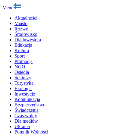
Menu
Aktualności
Miasto
Rozwój
Środowisko
Dla inwestora
Edukacja
Kultura
Sport
Promocja
NGO
Osiedla
Seniorzy
Turystyka
Ekologia
Inwestycje
Komunikacja
Bezpieczeństwo
Świadczenia
Czas wolny
Dla mediów
Ukraina
Pomnik Wolności