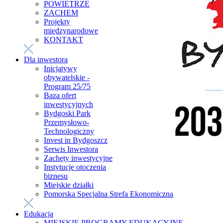
POWIETRZE
ZACHEM
Projekty
międzynarodowe
KONTAKT
Dla inwestora
Inicjatywy
obywatelskie -
Program 25/75
Baza ofert
inwestycyjnych
Bydgoski Park
Przemysłowo-
Technologiczny
Invest in Bydgoszcz
Serwis Inwestora
Zachęty inwestycyjne
Instytucje otoczenia
biznesu
Miejskie działki
Pomorska Specjalna Strefa Ekonomiczna
Edukacja
MIEJSKIE PROGRAMY EDUKACYJNE