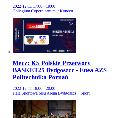
2022-12-11 17:00 - 19:00
Collegium Copernicanum :: Koncert
Mecz: KS Polskie Przetwory
BASKET25 Bydgoszcz - Enea AZS
Politechnika Poznań
2022-12-11 18:00 - 20:00
Hala Sportowa Sisu Arena Bydgoszcz :: Sport