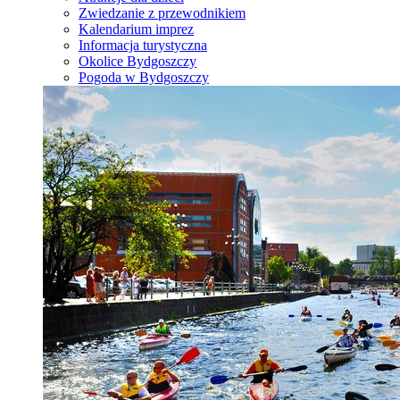
Zwiedzanie z przewodnikiem
Kalendarium imprez
Informacja turystyczna
Okolice Bydgoszczy
Pogoda w Bydgoszczy