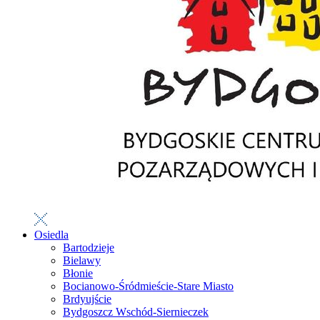
Osiedla
Bartodzieje
Bielawy
Błonie
Bocianowo-Śródmieście-Stare Miasto
Brdyujście
Bydgoszcz Wschód-Siernieczek