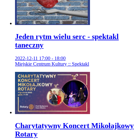
Jeden rytm wielu serc - spektakl
taneczny
2022-12-11 17:00 - 18:00
Miejskie Centrum Kultury :: Spektakl
Charytatywny Koncert Mikołajkowy
Rotary