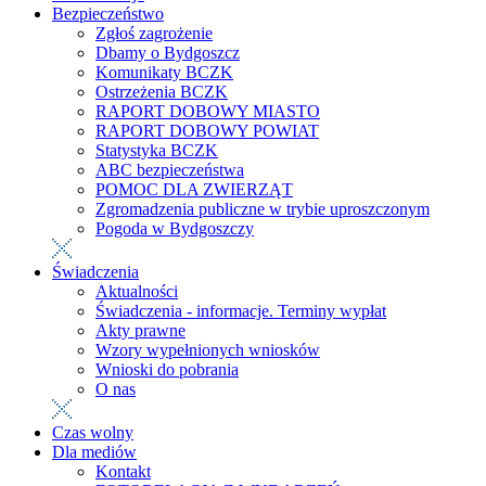
Bezpieczeństwo
Zgłoś zagrożenie
Dbamy o Bydgoszcz
Komunikaty BCZK
Ostrzeżenia BCZK
RAPORT DOBOWY MIASTO
RAPORT DOBOWY POWIAT
Statystyka BCZK
ABC bezpieczeństwa
POMOC DLA ZWIERZĄT
Zgromadzenia publiczne w trybie uproszczonym
Pogoda w Bydgoszczy
Świadczenia
Aktualności
Świadczenia - informacje. Terminy wypłat
Akty prawne
Wzory wypełnionych wniosków
Wnioski do pobrania
O nas
Czas wolny
Dla mediów
Kontakt