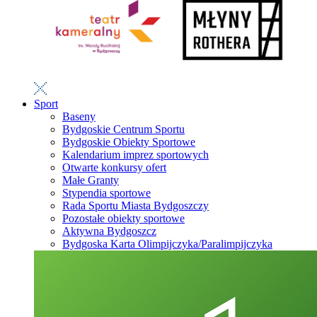
Sport
Baseny
Bydgoskie Centrum Sportu
Bydgoskie Obiekty Sportowe
Kalendarium imprez sportowych
Otwarte konkursy ofert
Małe Granty
Stypendia sportowe
Rada Sportu Miasta Bydgoszczy
Pozostałe obiekty sportowe
Aktywna Bydgoszcz
Bydgoska Karta Olimpijczyka/Paralimpijczyka