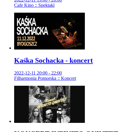
Cafe Kino :: Spektakl
Kaśka Sochacka - koncert
2022-12-11 20:00 - 22:00
Filharmonia Pomorska :: Koncert