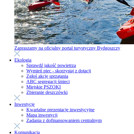
Zapraszamy na oficjalny portal turystyczny Bydgoszczy
Ekologia
Sprawdź jakość powietrza
Wymień piec - skorzystaj z dotacji
Zgłoś akcję sprzątania
ABC segregacji śmieci
Miejskie PSZOKI
Zbieranie deszczówki
Inwestycje
Kwartalne prezentacje inwestycyjne
Mapa inwestycji
Zadania z dofinansowaniem centralnym
Komunikacja