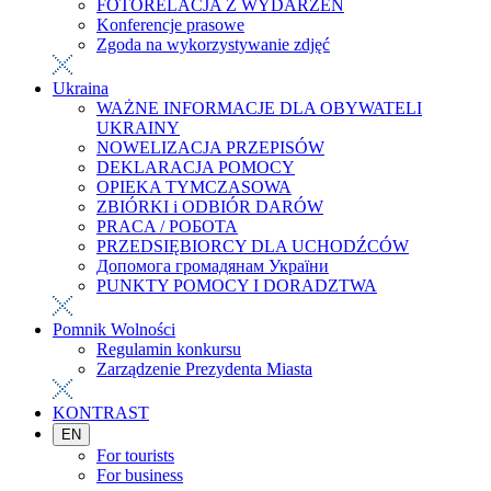
FOTORELACJA Z WYDARZEŃ
Konferencje prasowe
Zgoda na wykorzystywanie zdjęć
Ukraina
WAŻNE INFORMACJE DLA OBYWATELI
UKRAINY
NOWELIZACJA PRZEPISÓW
DEKLARACJA POMOCY
OPIEKA TYMCZASOWA
ZBIÓRKI i ODBIÓR DARÓW
PRACA / РОБОТА
PRZEDSIĘBIORCY DLA UCHODŹCÓW
Допомога громадянам України
PUNKTY POMOCY I DORADZTWA
Pomnik Wolności
Regulamin konkursu
Zarządzenie Prezydenta Miasta
KONTRAST
EN
For tourists
For business