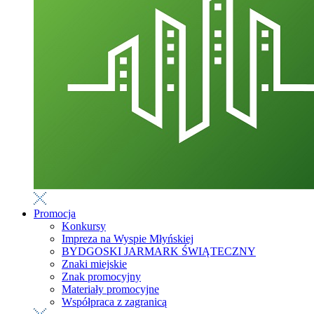
Promocja
Konkursy
Impreza na Wyspie Młyńskiej
BYDGOSKI JARMARK ŚWIĄTECZNY
Znaki miejskie
Znak promocyjny
Materiały promocyjne
Współpraca z zagranicą