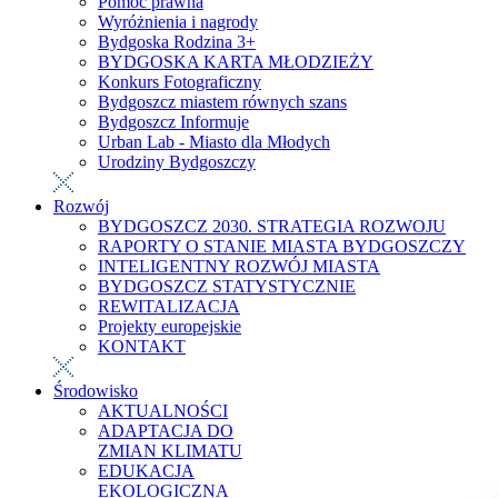
Pomoc prawna
Wyróżnienia i nagrody
Bydgoska Rodzina 3+
BYDGOSKA KARTA MŁODZIEŻY
Konkurs Fotograficzny
Bydgoszcz miastem równych szans
Bydgoszcz Informuje
Urban Lab - Miasto dla Młodych
Urodziny Bydgoszczy
Rozwój
BYDGOSZCZ 2030. STRATEGIA ROZWOJU
RAPORTY O STANIE MIASTA BYDGOSZCZY
INTELIGENTNY ROZWÓJ MIASTA
BYDGOSZCZ STATYSTYCZNIE
REWITALIZACJA
Projekty europejskie
KONTAKT
Środowisko
AKTUALNOŚCI
ADAPTACJA DO
ZMIAN KLIMATU
EDUKACJA
EKOLOGICZNA