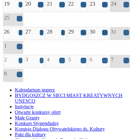
19
20
21
22
23
24
4
11
12
11
25
44
25
34
26
27
28
29
30
31
9
5
6
16
20
34
1
27
2
3
4
5
6
7
3
6
12
12
16
33
8
25
Kalendarium imprez
BYDGOSZCZ W SIECI MIAST KREATYWNYCH
UNESCO
Instytucje
Otwarte konkursy ofert
Małe Granty
Konkurs Stypendialny
Komisja Dialogu Obywatelskiego ds. Kultury
Pakt dla kultury