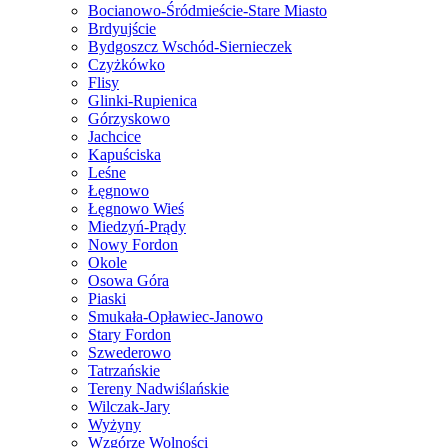
Bocianowo-Śródmieście-Stare Miasto
Brdyujście
Bydgoszcz Wschód-Siernieczek
Czyżkówko
Flisy
Glinki-Rupienica
Górzyskowo
Jachcice
Kapuściska
Leśne
Łęgnowo
Łęgnowo Wieś
Miedzyń-Prądy
Nowy Fordon
Okole
Osowa Góra
Piaski
Smukała-Opławiec-Janowo
Stary Fordon
Szwederowo
Tatrzańskie
Tereny Nadwiślańskie
Wilczak-Jary
Wyżyny
Wzgórze Wolności