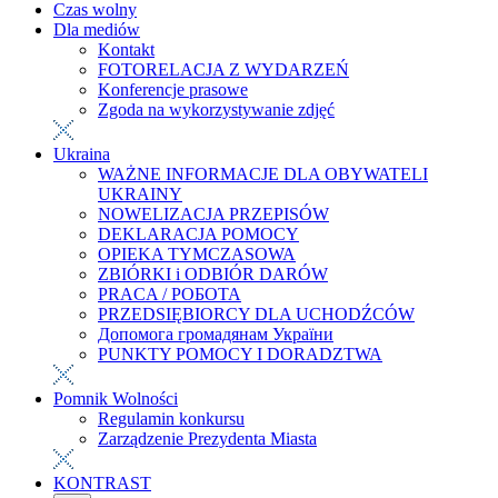
Czas wolny
Dla mediów
Kontakt
FOTORELACJA Z WYDARZEŃ
Konferencje prasowe
Zgoda na wykorzystywanie zdjęć
Ukraina
WAŻNE INFORMACJE DLA OBYWATELI
UKRAINY
NOWELIZACJA PRZEPISÓW
DEKLARACJA POMOCY
OPIEKA TYMCZASOWA
ZBIÓRKI i ODBIÓR DARÓW
PRACA / РОБОТА
PRZEDSIĘBIORCY DLA UCHODŹCÓW
Допомога громадянам України
PUNKTY POMOCY I DORADZTWA
Pomnik Wolności
Regulamin konkursu
Zarządzenie Prezydenta Miasta
KONTRAST