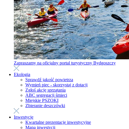
Zapraszamy na oficjalny portal turystyczny Bydgoszczy
Ekologia
Sprawdź jakość powietrza
Wymień piec - skorzystaj z dotacji
Zgłoś akcję sprzątania
ABC segregacji śmieci
Miejskie PSZOKI
Zbieranie deszczówki
Inwestycje
Kwartalne prezentacje inwestycyjne
Mapa inwestycji