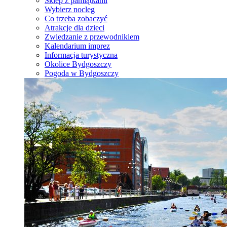
Sklep z pamiątkami
Wybierz nocleg
Co trzeba zobaczyć
Atrakcje dla dzieci
Zwiedzanie z przewodnikiem
Kalendarium imprez
Informacja turystyczna
Okolice Bydgoszczy
Pogoda w Bydgoszczy