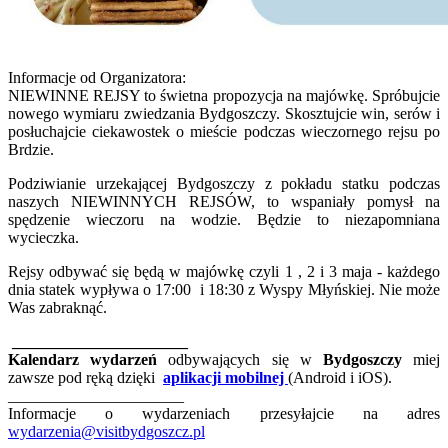
Informacje od Organizatora:
NIEWINNE REJSY to świetna propozycja na majówkę. Spróbujcie
nowego wymiaru zwiedzania Bydgoszczy. Skosztujcie win, serów i
posłuchajcie ciekawostek o mieście podczas wieczornego rejsu po
Brdzie.
Podziwianie urzekającej Bydgoszczy z pokładu statku podczas
naszych NIEWINNYCH REJSÓW, to wspaniały pomysł na
spędzenie wieczoru na wodzie. Będzie to niezapomniana
wycieczka.
Rejsy odbywać się będą w majówkę czyli 1 , 2 i 3 maja - każdego
dnia statek wypływa o 17:00 i 18:30 z Wyspy Młyńskiej. Nie może
Was zabraknąć.
______________________
Kalendarz wydarzeń
odbywających się w
Bydgoszczy
miej
zawsze pod ręką dzięki
aplikacji mobilnej
(Android i iOS).
______________________
Informacje o wydarzeniach przesyłajcie na adres
wydarzenia@visitbydgoszcz.pl