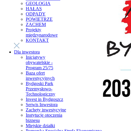
GEOLOGIA
HAŁAS
ODPADY
POWIETRZE
ZACHEM
Projekty
międzynarodowe
KONTAKT
Dla inwestora
Inicjatywy
obywatelskie -
Program 25/75
Baza ofert
inwestycyjnych
Bydgoski Park
Przemysłowo-
Technologiczny
Invest in Bydgoszcz
Serwis Inwestora
Zachęty inwestycyjne
Instytucje otoczenia
biznesu
Miejskie działki
Pomorska Specjalna Strefa Ekonomiczna