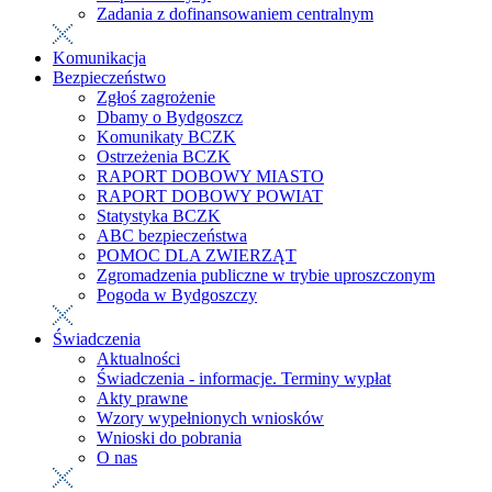
Zadania z dofinansowaniem centralnym
Komunikacja
Bezpieczeństwo
Zgłoś zagrożenie
Dbamy o Bydgoszcz
Komunikaty BCZK
Ostrzeżenia BCZK
RAPORT DOBOWY MIASTO
RAPORT DOBOWY POWIAT
Statystyka BCZK
ABC bezpieczeństwa
POMOC DLA ZWIERZĄT
Zgromadzenia publiczne w trybie uproszczonym
Pogoda w Bydgoszczy
Świadczenia
Aktualności
Świadczenia - informacje. Terminy wypłat
Akty prawne
Wzory wypełnionych wniosków
Wnioski do pobrania
O nas