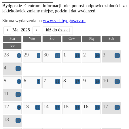
______________________
Bydgoskie Centrum Informacji nie ponosi odpowiedzialności za
jakiekolwiek zmiany miejsc, godzin i dat wydarzeń.
Strona wydarzenia na
www.visitbydgoszcz.pl
‹
Maj 2025
›
idź do dzisiaj
Pon
Wto
Śro
Czw
Pią
Sob
Nie
28
29
30
1
2
3
5
8
12
14
10
18
4
13
5
6
7
8
9
10
4
5
11
17
19
33
11
26
12
13
14
15
16
17
9
13
17
14
15
30
18
23