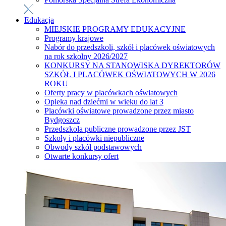
Edukacja
MIEJSKIE PROGRAMY EDUKACYJNE
Programy krajowe
Nabór do przedszkoli, szkół i placówek oświatowych
na rok szkolny 2026/2027
KONKURSY NA STANOWISKA DYREKTORÓW
SZKÓŁ I PLACÓWEK OŚWIATOWYCH W 2026
ROKU
Oferty pracy w placówkach oświatowych
Opieka nad dziećmi w wieku do lat 3
Placówki oświatowe prowadzone przez miasto
Bydgoszcz
Przedszkola publiczne prowadzone przez JST
Szkoły i placówki niepubliczne
Obwody szkół podstawowych
Otwarte konkursy ofert