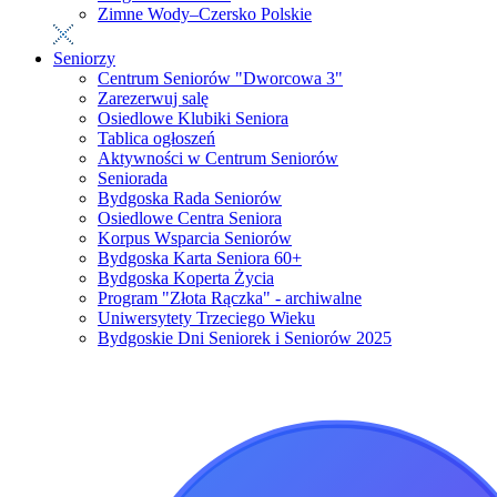
Zimne Wody–Czersko Polskie
Seniorzy
Centrum Seniorów "Dworcowa 3"
Zarezerwuj salę
Osiedlowe Klubiki Seniora
Tablica ogłoszeń
Aktywności w Centrum Seniorów
Seniorada
Bydgoska Rada Seniorów
Osiedlowe Centra Seniora
Korpus Wsparcia Seniorów
Bydgoska Karta Seniora 60+
Bydgoska Koperta Życia
Program "Złota Rączka" - archiwalne
Uniwersytety Trzeciego Wieku
Bydgoskie Dni Seniorek i Seniorów 2025