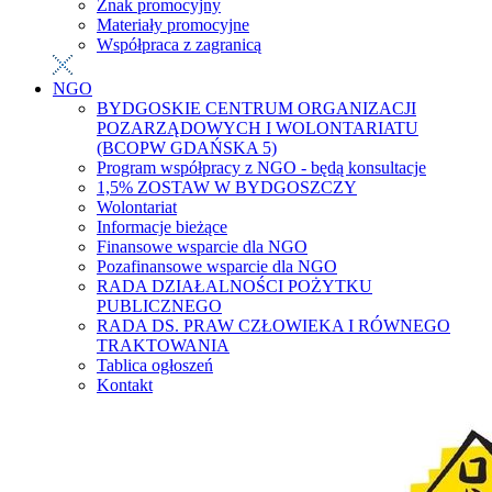
Znak promocyjny
Materiały promocyjne
Współpraca z zagranicą
NGO
BYDGOSKIE CENTRUM ORGANIZACJI
POZARZĄDOWYCH I WOLONTARIATU
(BCOPW GDAŃSKA 5)
Program współpracy z NGO - będą konsultacje
1,5% ZOSTAW W BYDGOSZCZY
Wolontariat
Informacje bieżące
Finansowe wsparcie dla NGO
Pozafinansowe wsparcie dla NGO
RADA DZIAŁALNOŚCI POŻYTKU
PUBLICZNEGO
RADA DS. PRAW CZŁOWIEKA I RÓWNEGO
TRAKTOWANIA
Tablica ogłoszeń
Kontakt