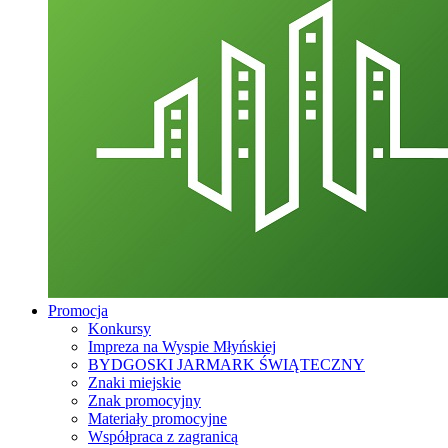
Promocja
Konkursy
Impreza na Wyspie Młyńskiej
BYDGOSKI JARMARK ŚWIĄTECZNY
Znaki miejskie
Znak promocyjny
Materiały promocyjne
Współpraca z zagranicą