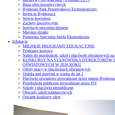
Baza ofert inwestycyjnych
Bydgoski Park Przemysłowo-Technologiczny
Invest in Bydgoszcz
Serwis Inwestora
Zachęty inwestycyjne
Instytucje otoczenia biznesu
Miejskie działki
Pomorska Specjalna Strefa Ekonomiczna
Edukacja
MIEJSKIE PROGRAMY EDUKACYJNE
Programy krajowe
Nabór do przedszkoli, szkół i placówek oświatowych na
KONKURSY NA STANOWISKA DYREKTORÓW S
OŚWIATOWYCH W 2026 ROKU
Oferty pracy w placówkach oświatowych
Opieka nad dziećmi w wieku do lat 3
Placówki oświatowe prowadzone przez miasto Bydgosz
Przedszkola publiczne prowadzone przez JST
Szkoły i placówki niepubliczne
Obwody szkół podstawowych
Otwarte konkursy ofert