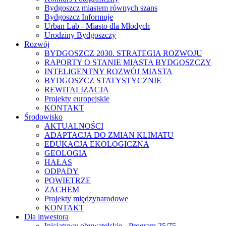
Bydgoszcz miastem równych szans
Bydgoszcz Informuje
Urban Lab - Miasto dla Młodych
Urodziny Bydgoszczy
Rozwój
BYDGOSZCZ 2030. STRATEGIA ROZWOJU
RAPORTY O STANIE MIASTA BYDGOSZCZY
INTELIGENTNY ROZWÓJ MIASTA
BYDGOSZCZ STATYSTYCZNIE
REWITALIZACJA
Projekty europejskie
KONTAKT
Środowisko
AKTUALNOŚCI
ADAPTACJA DO ZMIAN KLIMATU
EDUKACJA EKOLOGICZNA
GEOLOGIA
HAŁAS
ODPADY
POWIETRZE
ZACHEM
Projekty międzynarodowe
KONTAKT
Dla inwestora
Inicjatywy obywatelskie - Program 25/75