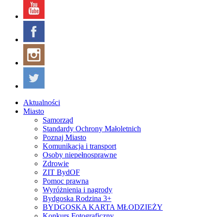
Aktualności
Miasto
Samorząd
Standardy Ochrony Małoletnich
Poznaj Miasto
Komunikacja i transport
Osoby niepełnosprawne
Zdrowie
ZIT BydOF
Pomoc prawna
Wyróżnienia i nagrody
Bydgoska Rodzina 3+
BYDGOSKA KARTA MŁODZIEŻY
Konkurs Fotograficzny