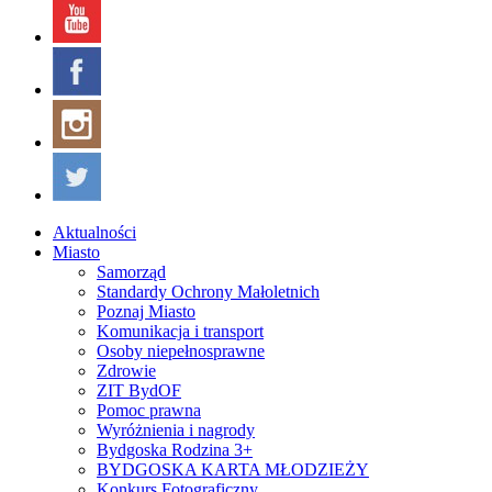
Aktualności
Miasto
Samorząd
Standardy Ochrony Małoletnich
Poznaj Miasto
Komunikacja i transport
Osoby niepełnosprawne
Zdrowie
ZIT BydOF
Pomoc prawna
Wyróżnienia i nagrody
Bydgoska Rodzina 3+
BYDGOSKA KARTA MŁODZIEŻY
Konkurs Fotograficzny