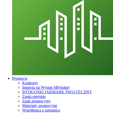
Promocja
Konkursy
Impreza na Wyspie Młyńskiej
BYDGOSKI JARMARK ŚWIĄTECZNY
Znaki miejskie
Znak promocyjny
Materiały promocyjne
Współpraca z zagranicą