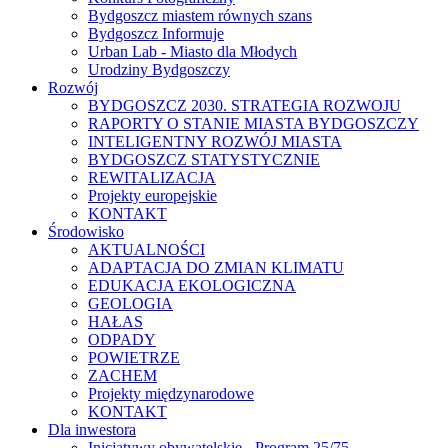
Bydgoszcz miastem równych szans
Bydgoszcz Informuje
Urban Lab - Miasto dla Młodych
Urodziny Bydgoszczy
Rozwój
BYDGOSZCZ 2030. STRATEGIA ROZWOJU
RAPORTY O STANIE MIASTA BYDGOSZCZY
INTELIGENTNY ROZWÓJ MIASTA
BYDGOSZCZ STATYSTYCZNIE
REWITALIZACJA
Projekty europejskie
KONTAKT
Środowisko
AKTUALNOŚCI
ADAPTACJA DO ZMIAN KLIMATU
EDUKACJA EKOLOGICZNA
GEOLOGIA
HAŁAS
ODPADY
POWIETRZE
ZACHEM
Projekty międzynarodowe
KONTAKT
Dla inwestora
Inicjatywy obywatelskie - Program 25/75