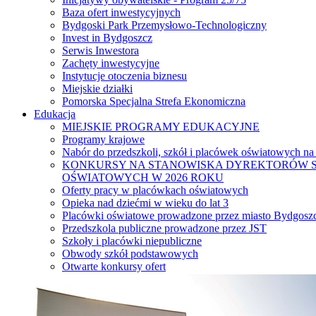
Baza ofert inwestycyjnych
Bydgoski Park Przemysłowo-Technologiczny
Invest in Bydgoszcz
Serwis Inwestora
Zachęty inwestycyjne
Instytucje otoczenia biznesu
Miejskie działki
Pomorska Specjalna Strefa Ekonomiczna
Edukacja
MIEJSKIE PROGRAMY EDUKACYJNE
Programy krajowe
Nabór do przedszkoli, szkół i placówek oświatowych na
KONKURSY NA STANOWISKA DYREKTORÓW S
OŚWIATOWYCH W 2026 ROKU
Oferty pracy w placówkach oświatowych
Opieka nad dziećmi w wieku do lat 3
Placówki oświatowe prowadzone przez miasto Bydgosz
Przedszkola publiczne prowadzone przez JST
Szkoły i placówki niepubliczne
Obwody szkół podstawowych
Otwarte konkursy ofert