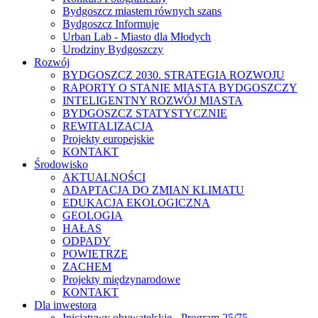
Bydgoszcz miastem równych szans
Bydgoszcz Informuje
Urban Lab - Miasto dla Młodych
Urodziny Bydgoszczy
Rozwój
BYDGOSZCZ 2030. STRATEGIA ROZWOJU
RAPORTY O STANIE MIASTA BYDGOSZCZY
INTELIGENTNY ROZWÓJ MIASTA
BYDGOSZCZ STATYSTYCZNIE
REWITALIZACJA
Projekty europejskie
KONTAKT
Środowisko
AKTUALNOŚCI
ADAPTACJA DO ZMIAN KLIMATU
EDUKACJA EKOLOGICZNA
GEOLOGIA
HAŁAS
ODPADY
POWIETRZE
ZACHEM
Projekty międzynarodowe
KONTAKT
Dla inwestora
Inicjatywy obywatelskie - Program 25/75