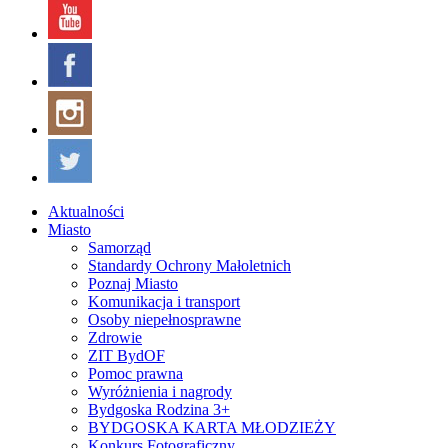
Aktualności
Miasto
Samorząd
Standardy Ochrony Małoletnich
Poznaj Miasto
Komunikacja i transport
Osoby niepełnosprawne
Zdrowie
ZIT BydOF
Pomoc prawna
Wyróżnienia i nagrody
Bydgoska Rodzina 3+
BYDGOSKA KARTA MŁODZIEŻY
Konkurs Fotograficzny