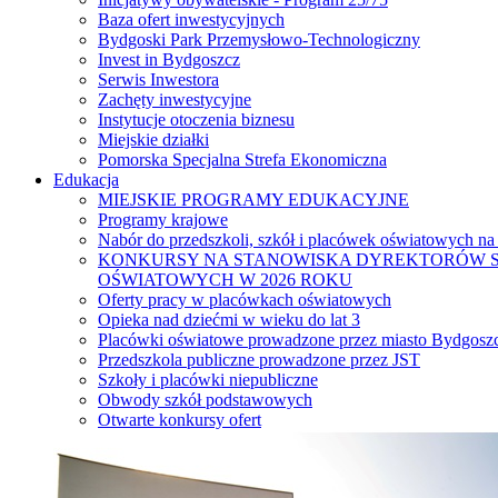
Baza ofert inwestycyjnych
Bydgoski Park Przemysłowo-Technologiczny
Invest in Bydgoszcz
Serwis Inwestora
Zachęty inwestycyjne
Instytucje otoczenia biznesu
Miejskie działki
Pomorska Specjalna Strefa Ekonomiczna
Edukacja
MIEJSKIE PROGRAMY EDUKACYJNE
Programy krajowe
Nabór do przedszkoli, szkół i placówek oświatowych na
KONKURSY NA STANOWISKA DYREKTORÓW S
OŚWIATOWYCH W 2026 ROKU
Oferty pracy w placówkach oświatowych
Opieka nad dziećmi w wieku do lat 3
Placówki oświatowe prowadzone przez miasto Bydgosz
Przedszkola publiczne prowadzone przez JST
Szkoły i placówki niepubliczne
Obwody szkół podstawowych
Otwarte konkursy ofert