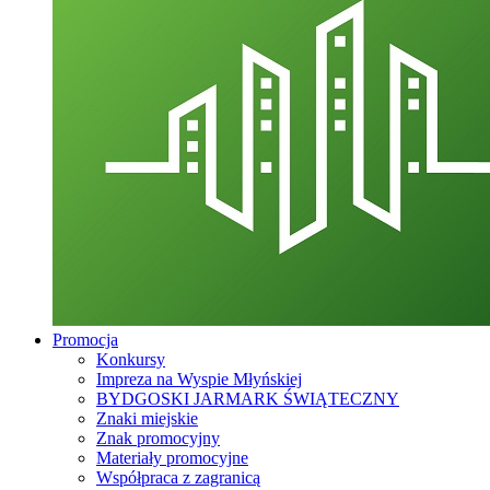
Promocja
Konkursy
Impreza na Wyspie Młyńskiej
BYDGOSKI JARMARK ŚWIĄTECZNY
Znaki miejskie
Znak promocyjny
Materiały promocyjne
Współpraca z zagranicą