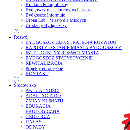
Konkurs Fotograficzny
Bydgoszcz miastem równych szans
Bydgoszcz Informuje
Urban Lab - Miasto dla Młodych
Urodziny Bydgoszczy
Rozwój
BYDGOSZCZ 2030. STRATEGIA ROZWOJU
RAPORTY O STANIE MIASTA BYDGOSZCZY
INTELIGENTNY ROZWÓJ MIASTA
BYDGOSZCZ STATYSTYCZNIE
REWITALIZACJA
Projekty europejskie
KONTAKT
Środowisko
AKTUALNOŚCI
ADAPTACJA DO
ZMIAN KLIMATU
EDUKACJA
EKOLOGICZNA
GEOLOGIA
HAŁAS
ODPADY