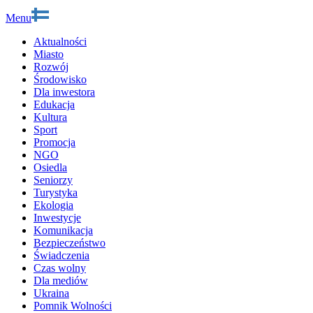
Menu
Aktualności
Miasto
Rozwój
Środowisko
Dla inwestora
Edukacja
Kultura
Sport
Promocja
NGO
Osiedla
Seniorzy
Turystyka
Ekologia
Inwestycje
Komunikacja
Bezpieczeństwo
Świadczenia
Czas wolny
Dla mediów
Ukraina
Pomnik Wolności