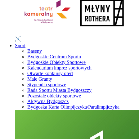
Sport
Baseny
Bydgoskie Centrum Sportu
Bydgoskie Obiekty Sportowe
Kalendarium imprez sportowych
Otwarte konkursy ofert
Małe Granty
Stypendia sportowe
Rada Sportu Miasta Bydgoszczy
Pozostałe obiekty sportowe
Aktywna Bydgoszcz
Bydgoska Karta Olimpijczyka/Paralimpijczyka