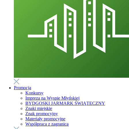
Promocja
Konkursy
Impreza na Wyspie Młyńskiej
BYDGOSKI JARMARK ŚWIĄTECZNY
Znaki miejskie
Znak promocyjny
Materiały promocyjne
Współpraca z zagranicą