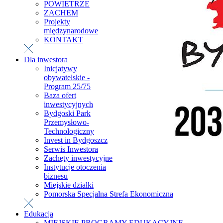
POWIETRZE
ZACHEM
Projekty
międzynarodowe
KONTAKT
Dla inwestora
Inicjatywy
obywatelskie -
Program 25/75
Baza ofert
inwestycyjnych
Bydgoski Park
Przemysłowo-
Technologiczny
Invest in Bydgoszcz
Serwis Inwestora
Zachęty inwestycyjne
Instytucje otoczenia
biznesu
Miejskie działki
Pomorska Specjalna Strefa Ekonomiczna
Edukacja
MIEJSKIE PROGRAMY EDUKACYJNE