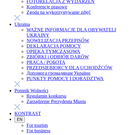
FOTORELACJA Z WYDARZEŃ
Konferencje prasowe
Zgoda na wykorzystywanie zdjęć
Ukraina
WAŻNE INFORMACJE DLA OBYWATELI
UKRAINY
NOWELIZACJA PRZEPISÓW
DEKLARACJA POMOCY
OPIEKA TYMCZASOWA
ZBIÓRKI i ODBIÓR DARÓW
PRACA / РОБОТА
PRZEDSIĘBIORCY DLA UCHODŹCÓW
Допомога громадянам України
PUNKTY POMOCY I DORADZTWA
Pomnik Wolności
Regulamin konkursu
Zarządzenie Prezydenta Miasta
KONTRAST
EN
For tourists
For business