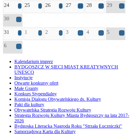
24
25
26
27
28
29
4
5
8
11
17
28
30
23
31
1
2
3
4
5
1
4
9
10
25
33
6
22
Kalendarium imprez
BYDGOSZCZ W SIECI MIAST KREATYWNYCH
UNESCO
Instytucje
Otwarte konkursy ofert
Małe Granty
Konkurs Stypendialny
Komisja Dialogu Obywatelskiego ds. Kultury
Pakt dla kultury
Obywatelska Strategia Rozwoju Kultury
Strategia Rozwoju Kultury Miasta Bydgoszczy na lata 2017-
2026
Bydgoska Literacka Nagroda Roku "Strzała Łuczniczki"
Samorządowa Karta dla Kultury