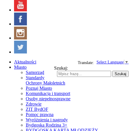
Aktualności
Select Language
▼
Translate:
Miasto
Szukaj:
Samorząd
Szukaj
Standardy
Ochrony Małoletnich
Poznaj Miasto
Komunikacja i transport
Osoby niepełnosprawne
Zdrowie
ZIT BydOF
Pomoc prawna
Wyróżnienia i nagrody
Bydgoska Rodzina 3+
BYDGOSKA KARTA MŁODZIEŻY