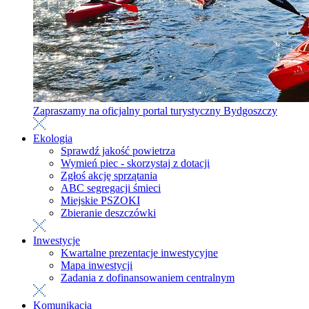
Zapraszamy na oficjalny portal turystyczny Bydgoszczy
Ekologia
Sprawdź jakość powietrza
Wymień piec - skorzystaj z dotacji
Zgłoś akcję sprzątania
ABC segregacji śmieci
Miejskie PSZOKI
Zbieranie deszczówki
Inwestycje
Kwartalne prezentacje inwestycyjne
Mapa inwestycji
Zadania z dofinansowaniem centralnym
Komunikacja