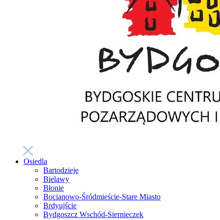
Osiedla
Bartodzieje
Bielawy
Błonie
Bocianowo-Śródmieście-Stare Miasto
Brdyujście
Bydgoszcz Wschód-Siernieczek