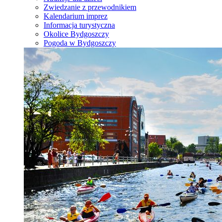
Zwiedzanie z przewodnikiem
Kalendarium imprez
Informacja turystyczna
Okolice Bydgoszczy
Pogoda w Bydgoszczy