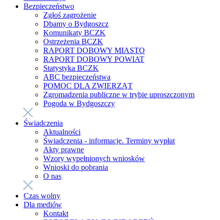
Bezpieczeństwo
Zgłoś zagrożenie
Dbamy o Bydgoszcz
Komunikaty BCZK
Ostrzeżenia BCZK
RAPORT DOBOWY MIASTO
RAPORT DOBOWY POWIAT
Statystyka BCZK
ABC bezpieczeństwa
POMOC DLA ZWIERZĄT
Zgromadzenia publiczne w trybie uproszczonym
Pogoda w Bydgoszczy
Świadczenia
Aktualności
Świadczenia - informacje. Terminy wypłat
Akty prawne
Wzory wypełnionych wniosków
Wnioski do pobrania
O nas
Czas wolny
Dla mediów
Kontakt