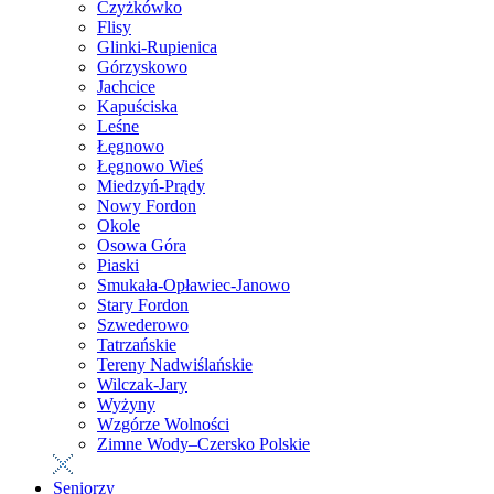
Czyżkówko
Flisy
Glinki-Rupienica
Górzyskowo
Jachcice
Kapuściska
Leśne
Łęgnowo
Łęgnowo Wieś
Miedzyń-Prądy
Nowy Fordon
Okole
Osowa Góra
Piaski
Smukała-Opławiec-Janowo
Stary Fordon
Szwederowo
Tatrzańskie
Tereny Nadwiślańskie
Wilczak-Jary
Wyżyny
Wzgórze Wolności
Zimne Wody–Czersko Polskie
Seniorzy