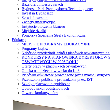
Baza ofert inwestycyjnych
Bydgoski Park Przemysłowo-Technologiczny
Invest in Bydgoszcz
Serwis Inwestora
Zachęty inwestycyjne
Instytucje otoczenia biznesu
Miejskie działki
Pomorska Specjalna Strefa Ekonomiczna
Edukacja
MIEJSKIE PROGRAMY EDUKACYJNE
Programy krajowe
Nabór do przedszkoli, szkół i placówek oświatowych na
KONKURSY NA STANOWISKA DYREKTORÓW S
OŚWIATOWYCH W 2026 ROKU
Oferty pracy w placówkach oświatowych
Opieka nad dziećmi w wieku do lat 3
Placówki oświatowe prowadzone przez miasto Bydgosz
Przedszkola publiczne prowadzone przez JST
Szkoły i placówki niepubliczne
Obwody szkół podstawowych
Otwarte konkursy ofert