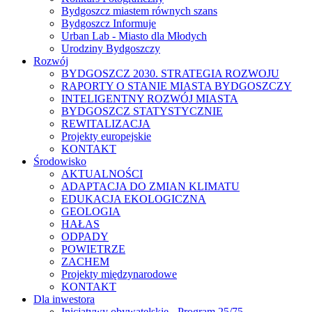
Bydgoszcz miastem równych szans
Bydgoszcz Informuje
Urban Lab - Miasto dla Młodych
Urodziny Bydgoszczy
Rozwój
BYDGOSZCZ 2030. STRATEGIA ROZWOJU
RAPORTY O STANIE MIASTA BYDGOSZCZY
INTELIGENTNY ROZWÓJ MIASTA
BYDGOSZCZ STATYSTYCZNIE
REWITALIZACJA
Projekty europejskie
KONTAKT
Środowisko
AKTUALNOŚCI
ADAPTACJA DO ZMIAN KLIMATU
EDUKACJA EKOLOGICZNA
GEOLOGIA
HAŁAS
ODPADY
POWIETRZE
ZACHEM
Projekty międzynarodowe
KONTAKT
Dla inwestora
Inicjatywy obywatelskie - Program 25/75