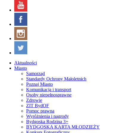
Aktualności
Miasto
Samorząd
Standardy Ochrony Małoletnich
Poznaj Miasto
Komunikacja i transport
Osoby niepełnosprawne
Zdrowie
ZIT BydOF
Pomoc prawna
Wyróżnienia i nagrody
Bydgoska Rodzina 3+
BYDGOSKA KARTA MŁODZIEŻY
Konkurs Fotograficzny