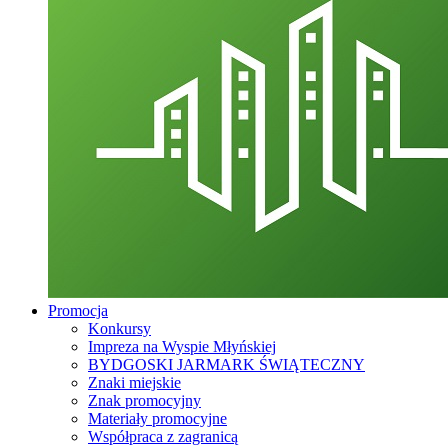
Promocja
Konkursy
Impreza na Wyspie Młyńskiej
BYDGOSKI JARMARK ŚWIĄTECZNY
Znaki miejskie
Znak promocyjny
Materiały promocyjne
Współpraca z zagranicą