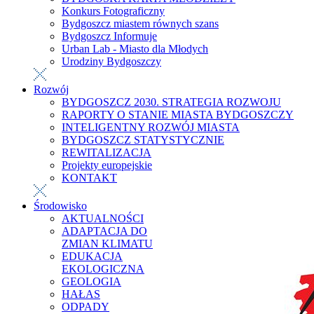
Konkurs Fotograficzny
Bydgoszcz miastem równych szans
Bydgoszcz Informuje
Urban Lab - Miasto dla Młodych
Urodziny Bydgoszczy
Rozwój
BYDGOSZCZ 2030. STRATEGIA ROZWOJU
RAPORTY O STANIE MIASTA BYDGOSZCZY
INTELIGENTNY ROZWÓJ MIASTA
BYDGOSZCZ STATYSTYCZNIE
REWITALIZACJA
Projekty europejskie
KONTAKT
Środowisko
AKTUALNOŚCI
ADAPTACJA DO
ZMIAN KLIMATU
EDUKACJA
EKOLOGICZNA
GEOLOGIA
HAŁAS
ODPADY