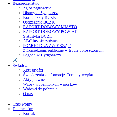
Bezpieczeństwo
Zgłoś zagrożenie
Dbamy o Bydgoszcz
Komunikaty BCZK
Ostrzeżenia BCZK
RAPORT DOBOWY MIASTO
RAPORT DOBOWY POWIAT
Statystyka BCZK
ABC bezpieczeństwa
POMOC DLA ZWIERZĄT
Zgromadzenia publiczne w trybie uproszczonym
Pogoda w Bydgoszczy
Świadczenia
Aktualności
Świadczenia - informacje. Terminy wypłat
Akty prawne
Wzory wypełnionych wniosków
Wnioski do pobrania
O nas
Czas wolny
Dla mediów
Kontakt