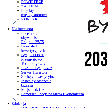
POWIETRZE
ZACHEM
Projekty
międzynarodowe
KONTAKT
Dla inwestora
Inicjatywy
obywatelskie -
Program 25/75
Baza ofert
inwestycyjnych
Bydgoski Park
Przemysłowo-
Technologiczny
Invest in Bydgoszcz
Serwis Inwestora
Zachęty inwestycyjne
Instytucje otoczenia
biznesu
Miejskie działki
Pomorska Specjalna Strefa Ekonomiczna
Edukacja
MIEJSKIE PROGRAMY EDUKACYJNE