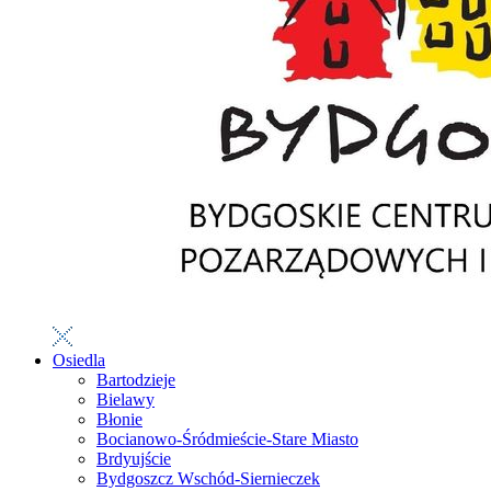
Osiedla
Bartodzieje
Bielawy
Błonie
Bocianowo-Śródmieście-Stare Miasto
Brdyujście
Bydgoszcz Wschód-Siernieczek