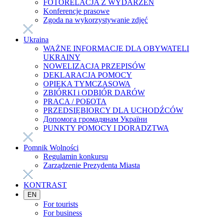
FOTORELACJA Z WYDARZEŃ
Konferencje prasowe
Zgoda na wykorzystywanie zdjęć
Ukraina
WAŻNE INFORMACJE DLA OBYWATELI
UKRAINY
NOWELIZACJA PRZEPISÓW
DEKLARACJA POMOCY
OPIEKA TYMCZASOWA
ZBIÓRKI i ODBIÓR DARÓW
PRACA / РОБОТА
PRZEDSIĘBIORCY DLA UCHODŹCÓW
Допомога громадянам України
PUNKTY POMOCY I DORADZTWA
Pomnik Wolności
Regulamin konkursu
Zarządzenie Prezydenta Miasta
KONTRAST
EN
For tourists
For business