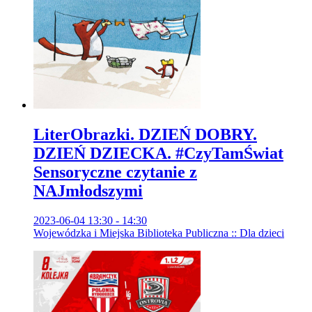
LiterObrazki. DZIEŃ DOBRY.
DZIEŃ DZIECKA. #CzyTamŚwiat
Sensoryczne czytanie z
NAJmłodszymi
2023-06-04 13:30 - 14:30
Wojewódzka i Miejska Biblioteka Publiczna :: Dla dzieci