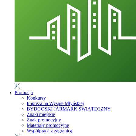
Promocja
Konkursy
Impreza na Wyspie Młyńskiej
BYDGOSKI JARMARK ŚWIĄTECZNY
Znaki miejskie
Znak promocyjny
Materiały promocyjne
Współpraca z zagranicą