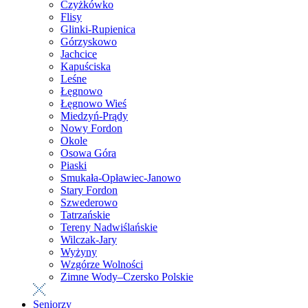
Czyżkówko
Flisy
Glinki-Rupienica
Górzyskowo
Jachcice
Kapuściska
Leśne
Łęgnowo
Łęgnowo Wieś
Miedzyń-Prądy
Nowy Fordon
Okole
Osowa Góra
Piaski
Smukała-Opławiec-Janowo
Stary Fordon
Szwederowo
Tatrzańskie
Tereny Nadwiślańskie
Wilczak-Jary
Wyżyny
Wzgórze Wolności
Zimne Wody–Czersko Polskie
Seniorzy