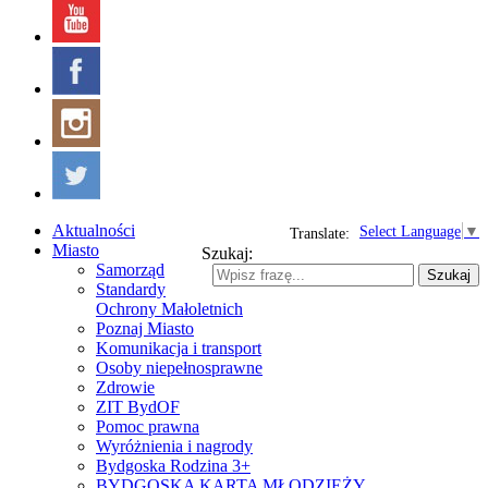
Aktualności
Select Language
▼
Translate:
Miasto
Szukaj:
Samorząd
Szukaj
Standardy
Ochrony Małoletnich
Poznaj Miasto
Komunikacja i transport
Osoby niepełnosprawne
Zdrowie
ZIT BydOF
Pomoc prawna
Wyróżnienia i nagrody
Bydgoska Rodzina 3+
BYDGOSKA KARTA MŁODZIEŻY