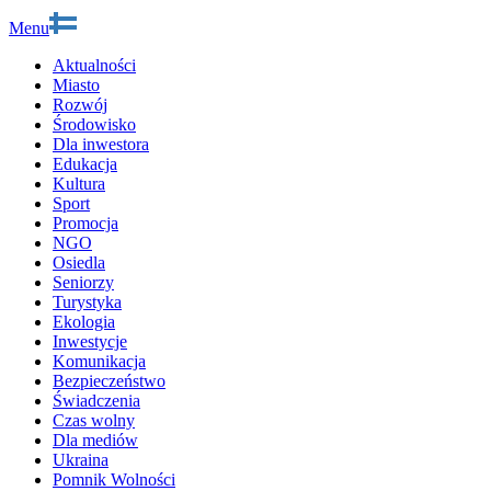
Menu
Aktualności
Miasto
Rozwój
Środowisko
Dla inwestora
Edukacja
Kultura
Sport
Promocja
NGO
Osiedla
Seniorzy
Turystyka
Ekologia
Inwestycje
Komunikacja
Bezpieczeństwo
Świadczenia
Czas wolny
Dla mediów
Ukraina
Pomnik Wolności