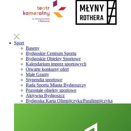
Sport
Baseny
Bydgoskie Centrum Sportu
Bydgoskie Obiekty Sportowe
Kalendarium imprez sportowych
Otwarte konkursy ofert
Małe Granty
Stypendia sportowe
Rada Sportu Miasta Bydgoszczy
Pozostałe obiekty sportowe
Aktywna Bydgoszcz
Bydgoska Karta Olimpijczyka/Paralimpijczyka