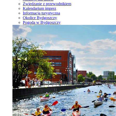
Zwiedzanie z przewodnikiem
Kalendarium imprez
Informacja turystyczna
Okolice Bydgoszczy
Pogoda w Bydgoszczy