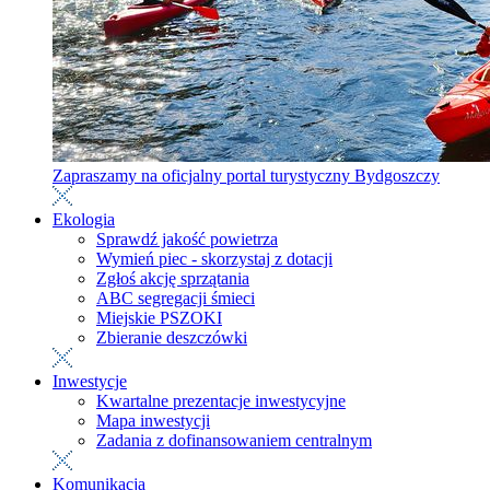
Zapraszamy na oficjalny portal turystyczny Bydgoszczy
Ekologia
Sprawdź jakość powietrza
Wymień piec - skorzystaj z dotacji
Zgłoś akcję sprzątania
ABC segregacji śmieci
Miejskie PSZOKI
Zbieranie deszczówki
Inwestycje
Kwartalne prezentacje inwestycyjne
Mapa inwestycji
Zadania z dofinansowaniem centralnym
Komunikacja