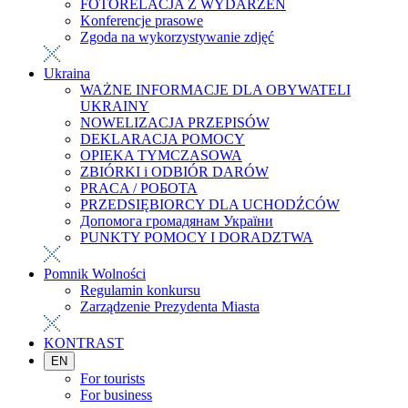
FOTORELACJA Z WYDARZEŃ
Konferencje prasowe
Zgoda na wykorzystywanie zdjęć
Ukraina
WAŻNE INFORMACJE DLA OBYWATELI
UKRAINY
NOWELIZACJA PRZEPISÓW
DEKLARACJA POMOCY
OPIEKA TYMCZASOWA
ZBIÓRKI i ODBIÓR DARÓW
PRACA / РОБОТА
PRZEDSIĘBIORCY DLA UCHODŹCÓW
Допомога громадянам України
PUNKTY POMOCY I DORADZTWA
Pomnik Wolności
Regulamin konkursu
Zarządzenie Prezydenta Miasta
KONTRAST
EN
For tourists
For business