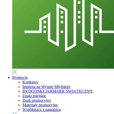
Promocja
Konkursy
Impreza na Wyspie Młyńskiej
BYDGOSKI JARMARK ŚWIĄTECZNY
Znaki miejskie
Znak promocyjny
Materiały promocyjne
Współpraca z zagranicą