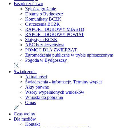
Bezpieczeństwo
Zgłoś zagrożenie
Dbamy o Bydgoszcz
Komunikaty BCZK
Ostrzeżenia BCZK
RAPORT DOBOWY MIASTO
RAPORT DOBOWY POWIAT
Statystyka BCZK
ABC bezpieczeństwa
POMOC DLA ZWIERZĄT
Zgromadzenia publiczne w trybie uproszczonym
Pogoda w Bydgoszczy
Świadczenia
Aktualności
Świadczenia - informacje. Terminy wypłat
Akty prawne
Wzory wypełnionych wniosków
Wnioski do pobrania
O nas
Czas wolny
Dla mediów
Kontakt