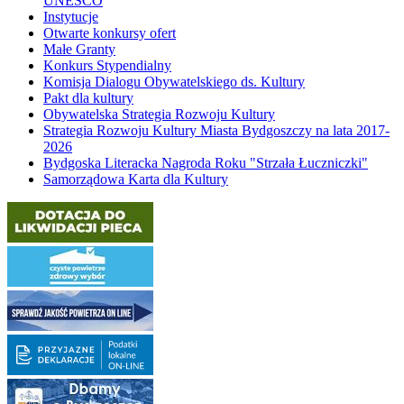
UNESCO
Instytucje
Otwarte konkursy ofert
Małe Granty
Konkurs Stypendialny
Komisja Dialogu Obywatelskiego ds. Kultury
Pakt dla kultury
Obywatelska Strategia Rozwoju Kultury
Strategia Rozwoju Kultury Miasta Bydgoszczy na lata 2017-
2026
Bydgoska Literacka Nagroda Roku "Strzała Łuczniczki"
Samorządowa Karta dla Kultury