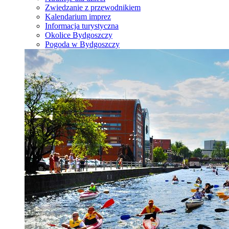
Zwiedzanie z przewodnikiem
Kalendarium imprez
Informacja turystyczna
Okolice Bydgoszczy
Pogoda w Bydgoszczy