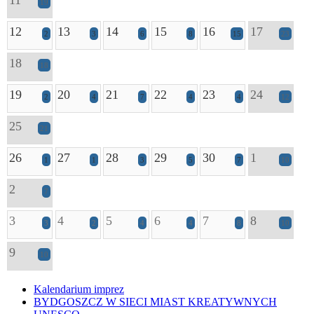
19
12
13
14
15
16
17
2
3
6
8
15
23
18
18
19
20
21
22
23
24
2
4
7
4
4
12
25
21
26
27
28
29
30
1
1
1
3
5
7
10
2
7
3
4
5
6
7
8
3
2
4
4
8
10
9
10
Kalendarium imprez
BYDGOSZCZ W SIECI MIAST KREATYWNYCH