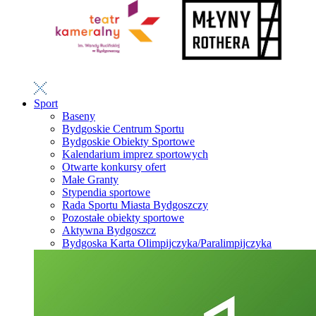
Sport
Baseny
Bydgoskie Centrum Sportu
Bydgoskie Obiekty Sportowe
Kalendarium imprez sportowych
Otwarte konkursy ofert
Małe Granty
Stypendia sportowe
Rada Sportu Miasta Bydgoszczy
Pozostałe obiekty sportowe
Aktywna Bydgoszcz
Bydgoska Karta Olimpijczyka/Paralimpijczyka