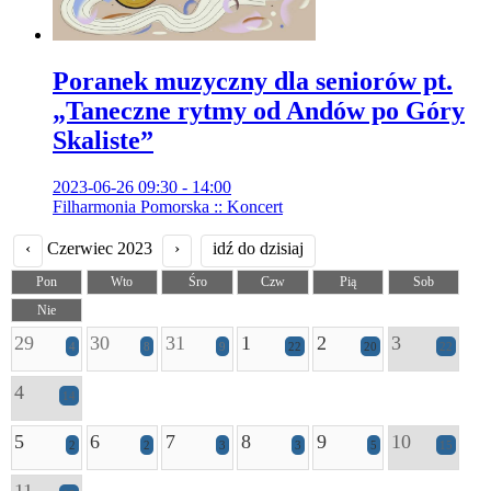
Poranek muzyczny dla seniorów pt.
„Taneczne rytmy od Andów po Góry
Skaliste”
2023-06-26 09:30 - 14:00
Filharmonia Pomorska :: Koncert
‹
Czerwiec 2023
›
idź do dzisiaj
Pon
Wto
Śro
Czw
Pią
Sob
Nie
29
30
31
1
2
3
4
8
9
22
20
22
4
14
5
6
7
8
9
10
2
2
3
3
5
15
11