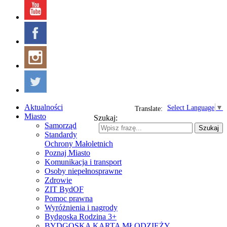
Aktualności
Select Language
▼
Translate:
Miasto
Szukaj:
Samorząd
Szukaj
Standardy
Ochrony Małoletnich
Poznaj Miasto
Komunikacja i transport
Osoby niepełnosprawne
Zdrowie
ZIT BydOF
Pomoc prawna
Wyróżnienia i nagrody
Bydgoska Rodzina 3+
BYDGOSKA KARTA MŁODZIEŻY