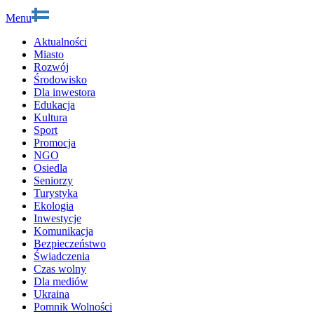
Menu
Aktualności
Miasto
Rozwój
Środowisko
Dla inwestora
Edukacja
Kultura
Sport
Promocja
NGO
Osiedla
Seniorzy
Turystyka
Ekologia
Inwestycje
Komunikacja
Bezpieczeństwo
Świadczenia
Czas wolny
Dla mediów
Ukraina
Pomnik Wolności