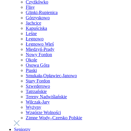
Czyżkówko
Flisy
Glinki-Rupienica
Górzyskowo
Jachcice
Kapuściska
Leśne
Łęgnowo
Łęgnowo Wieś
Miedzyń-Prądy
Nowy Fordon
Okole
Osowa Góra
Piaski
Smukała-Opławiec-Janowo
Stary Fordon
Szwederowo
Tatrzańskie
Tereny Nadwiślańskie
Wilczak-Jary
Wyżyny
Wzgórze Wolności
Zimne Wody–Czersko Polskie
Seniorzy