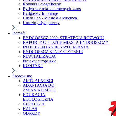
Konkurs Fotograficzny
Bydgoszcz miastem równych szans
Bydgoszcz Informuje
Urban Lab - Miasto dla Młodych
Urodziny Bydgoszczy
Rozwój
BYDGOSZCZ 2030. STRATEGIA ROZWOJU
RAPORTY O STANIE MIASTA BYDGOSZCZY
INTELIGENTNY ROZWÓJ MIASTA
BYDGOSZCZ STATYSTYCZNIE
REWITALIZACJA
Projekty europejskie
KONTAKT
Środowisko
AKTUALNOŚCI
ADAPTACJA DO
ZMIAN KLIMATU
EDUKACJA
EKOLOGICZNA
GEOLOGIA
HAŁAS
ODPADY