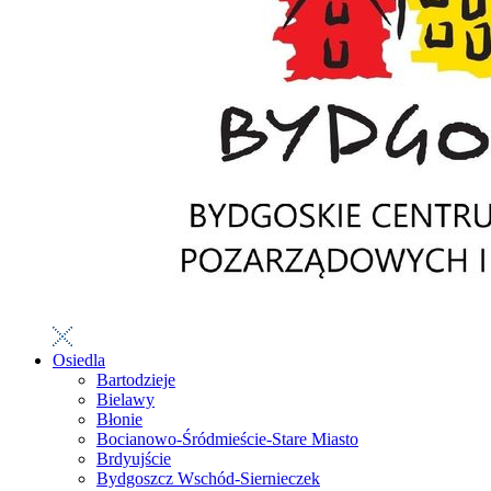
Osiedla
Bartodzieje
Bielawy
Błonie
Bocianowo-Śródmieście-Stare Miasto
Brdyujście
Bydgoszcz Wschód-Siernieczek