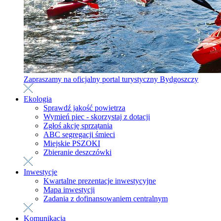
Zapraszamy na oficjalny portal turystyczny Bydgoszczy
Ekologia
Sprawdź jakość powietrza
Wymień piec - skorzystaj z dotacji
Zgłoś akcję sprzątania
ABC segregacji śmieci
Miejskie PSZOKI
Zbieranie deszczówki
Inwestycje
Kwartalne prezentacje inwestycyjne
Mapa inwestycji
Zadania z dofinansowaniem centralnym
Komunikacja