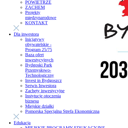
POWIETRZE
ZACHEM
Projekty
międzynarodowe
KONTAKT
Dla inwestora
Inicjatywy
obywatelskie -
Program 25/75
Baza ofert
inwestycyjnych
Bydgoski Park
Przemysłowo-
Technologiczny
Invest in Bydgoszcz
Serwis Inwestora
Zachęty inwestycyjne
Instytucje otoczenia
biznesu
Miejskie działki
Pomorska Specjalna Strefa Ekonomiczna
Edukacja
MIEJSKIE PROGRAMY EDUKACYJNE