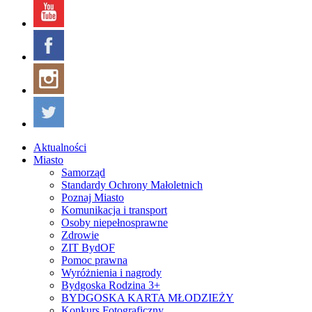
Aktualności
Miasto
Samorząd
Standardy Ochrony Małoletnich
Poznaj Miasto
Komunikacja i transport
Osoby niepełnosprawne
Zdrowie
ZIT BydOF
Pomoc prawna
Wyróżnienia i nagrody
Bydgoska Rodzina 3+
BYDGOSKA KARTA MŁODZIEŻY
Konkurs Fotograficzny