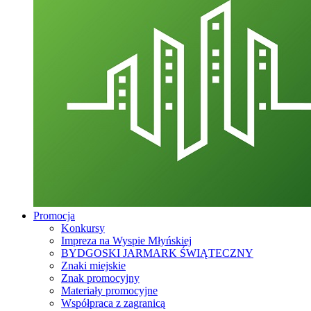
Promocja
Konkursy
Impreza na Wyspie Młyńskiej
BYDGOSKI JARMARK ŚWIĄTECZNY
Znaki miejskie
Znak promocyjny
Materiały promocyjne
Współpraca z zagranicą