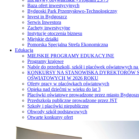
Baza ofert inwestycyjnych
Bydgoski Park Przemysłowo-Technologiczny
Invest in Bydgoszcz
Serwis Inwestora
Zachęty inwestycyjne
Instytucje otoczenia biznesu
Miejskie działki
Pomorska Specjalna Strefa Ekonomiczna
Edukacja
MIEJSKIE PROGRAMY EDUKACYJNE
Programy krajowe
Nabór do przedszkoli, szkół i placówek oświatowych na
KONKURSY NA STANOWISKA DYREKTORÓW S
OŚWIATOWYCH W 2026 ROKU
Oferty pracy w placówkach oświatowych
Opieka nad dziećmi w wieku do lat 3
Placówki oświatowe prowadzone przez miasto Bydgosz
Przedszkola publiczne prowadzone przez JST
Szkoły i placówki niepubliczne
Obwody szkół podstawowych
Otwarte konkursy ofert