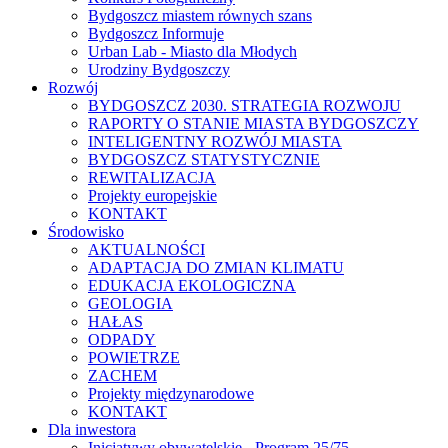
Bydgoszcz miastem równych szans
Bydgoszcz Informuje
Urban Lab - Miasto dla Młodych
Urodziny Bydgoszczy
Rozwój
BYDGOSZCZ 2030. STRATEGIA ROZWOJU
RAPORTY O STANIE MIASTA BYDGOSZCZY
INTELIGENTNY ROZWÓJ MIASTA
BYDGOSZCZ STATYSTYCZNIE
REWITALIZACJA
Projekty europejskie
KONTAKT
Środowisko
AKTUALNOŚCI
ADAPTACJA DO ZMIAN KLIMATU
EDUKACJA EKOLOGICZNA
GEOLOGIA
HAŁAS
ODPADY
POWIETRZE
ZACHEM
Projekty międzynarodowe
KONTAKT
Dla inwestora
Inicjatywy obywatelskie - Program 25/75