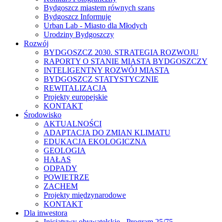
Bydgoszcz miastem równych szans
Bydgoszcz Informuje
Urban Lab - Miasto dla Młodych
Urodziny Bydgoszczy
Rozwój
BYDGOSZCZ 2030. STRATEGIA ROZWOJU
RAPORTY O STANIE MIASTA BYDGOSZCZY
INTELIGENTNY ROZWÓJ MIASTA
BYDGOSZCZ STATYSTYCZNIE
REWITALIZACJA
Projekty europejskie
KONTAKT
Środowisko
AKTUALNOŚCI
ADAPTACJA DO ZMIAN KLIMATU
EDUKACJA EKOLOGICZNA
GEOLOGIA
HAŁAS
ODPADY
POWIETRZE
ZACHEM
Projekty międzynarodowe
KONTAKT
Dla inwestora
Inicjatywy obywatelskie - Program 25/75