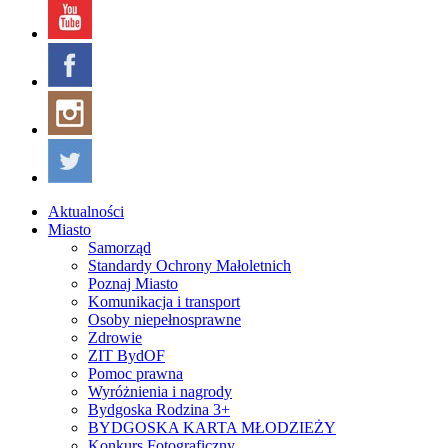
Aktualności
Miasto
Samorząd
Standardy Ochrony Małoletnich
Poznaj Miasto
Komunikacja i transport
Osoby niepełnosprawne
Zdrowie
ZIT BydOF
Pomoc prawna
Wyróżnienia i nagrody
Bydgoska Rodzina 3+
BYDGOSKA KARTA MŁODZIEŻY
Konkurs Fotograficzny