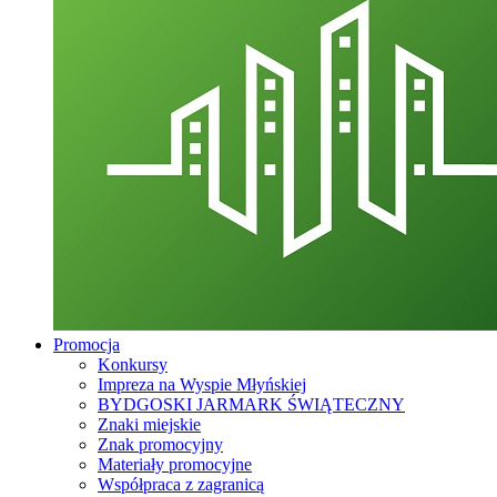
Promocja
Konkursy
Impreza na Wyspie Młyńskiej
BYDGOSKI JARMARK ŚWIĄTECZNY
Znaki miejskie
Znak promocyjny
Materiały promocyjne
Współpraca z zagranicą