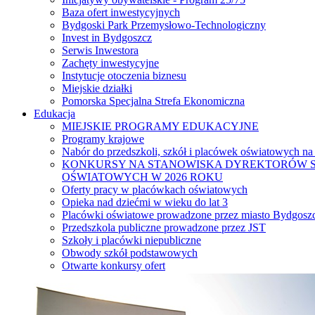
Baza ofert inwestycyjnych
Bydgoski Park Przemysłowo-Technologiczny
Invest in Bydgoszcz
Serwis Inwestora
Zachęty inwestycyjne
Instytucje otoczenia biznesu
Miejskie działki
Pomorska Specjalna Strefa Ekonomiczna
Edukacja
MIEJSKIE PROGRAMY EDUKACYJNE
Programy krajowe
Nabór do przedszkoli, szkół i placówek oświatowych na
KONKURSY NA STANOWISKA DYREKTORÓW S
OŚWIATOWYCH W 2026 ROKU
Oferty pracy w placówkach oświatowych
Opieka nad dziećmi w wieku do lat 3
Placówki oświatowe prowadzone przez miasto Bydgosz
Przedszkola publiczne prowadzone przez JST
Szkoły i placówki niepubliczne
Obwody szkół podstawowych
Otwarte konkursy ofert