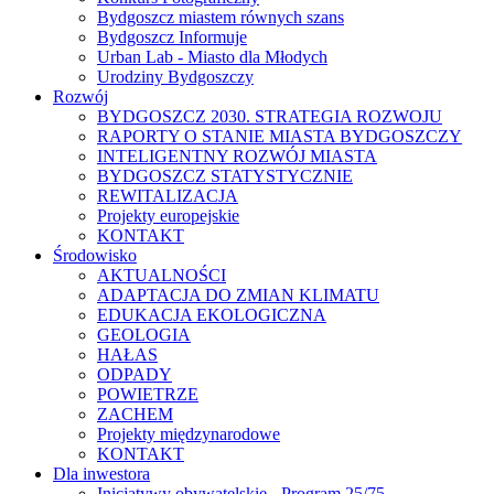
Bydgoszcz miastem równych szans
Bydgoszcz Informuje
Urban Lab - Miasto dla Młodych
Urodziny Bydgoszczy
Rozwój
BYDGOSZCZ 2030. STRATEGIA ROZWOJU
RAPORTY O STANIE MIASTA BYDGOSZCZY
INTELIGENTNY ROZWÓJ MIASTA
BYDGOSZCZ STATYSTYCZNIE
REWITALIZACJA
Projekty europejskie
KONTAKT
Środowisko
AKTUALNOŚCI
ADAPTACJA DO ZMIAN KLIMATU
EDUKACJA EKOLOGICZNA
GEOLOGIA
HAŁAS
ODPADY
POWIETRZE
ZACHEM
Projekty międzynarodowe
KONTAKT
Dla inwestora
Inicjatywy obywatelskie - Program 25/75