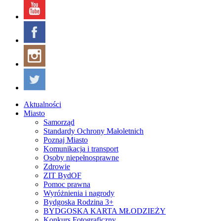
Aktualności
Miasto
Samorząd
Standardy Ochrony Małoletnich
Poznaj Miasto
Komunikacja i transport
Osoby niepełnosprawne
Zdrowie
ZIT BydOF
Pomoc prawna
Wyróżnienia i nagrody
Bydgoska Rodzina 3+
BYDGOSKA KARTA MŁODZIEŻY
Konkurs Fotograficzny