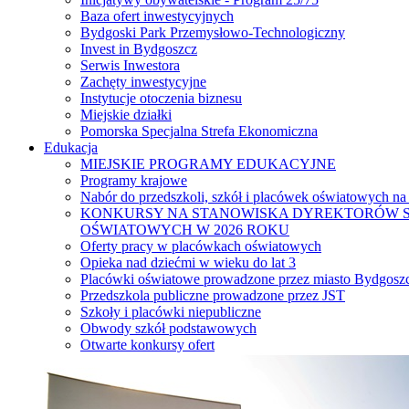
Baza ofert inwestycyjnych
Bydgoski Park Przemysłowo-Technologiczny
Invest in Bydgoszcz
Serwis Inwestora
Zachęty inwestycyjne
Instytucje otoczenia biznesu
Miejskie działki
Pomorska Specjalna Strefa Ekonomiczna
Edukacja
MIEJSKIE PROGRAMY EDUKACYJNE
Programy krajowe
Nabór do przedszkoli, szkół i placówek oświatowych na
KONKURSY NA STANOWISKA DYREKTORÓW S
OŚWIATOWYCH W 2026 ROKU
Oferty pracy w placówkach oświatowych
Opieka nad dziećmi w wieku do lat 3
Placówki oświatowe prowadzone przez miasto Bydgosz
Przedszkola publiczne prowadzone przez JST
Szkoły i placówki niepubliczne
Obwody szkół podstawowych
Otwarte konkursy ofert