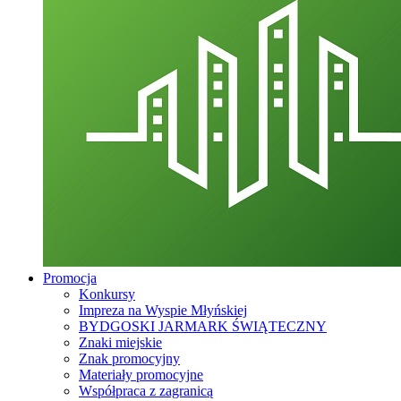
Promocja
Konkursy
Impreza na Wyspie Młyńskiej
BYDGOSKI JARMARK ŚWIĄTECZNY
Znaki miejskie
Znak promocyjny
Materiały promocyjne
Współpraca z zagranicą