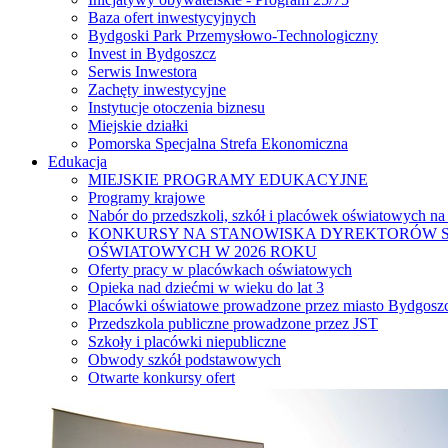
Baza ofert inwestycyjnych
Bydgoski Park Przemysłowo-Technologiczny
Invest in Bydgoszcz
Serwis Inwestora
Zachęty inwestycyjne
Instytucje otoczenia biznesu
Miejskie działki
Pomorska Specjalna Strefa Ekonomiczna
Edukacja
MIEJSKIE PROGRAMY EDUKACYJNE
Programy krajowe
Nabór do przedszkoli, szkół i placówek oświatowych na
KONKURSY NA STANOWISKA DYREKTORÓW S
OŚWIATOWYCH W 2026 ROKU
Oferty pracy w placówkach oświatowych
Opieka nad dziećmi w wieku do lat 3
Placówki oświatowe prowadzone przez miasto Bydgosz
Przedszkola publiczne prowadzone przez JST
Szkoły i placówki niepubliczne
Obwody szkół podstawowych
Otwarte konkursy ofert