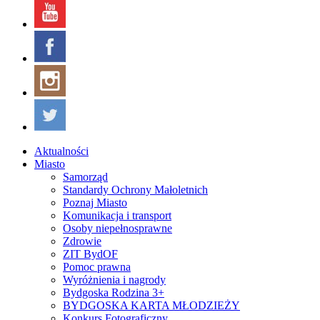
Aktualności
Miasto
Samorząd
Standardy Ochrony Małoletnich
Poznaj Miasto
Komunikacja i transport
Osoby niepełnosprawne
Zdrowie
ZIT BydOF
Pomoc prawna
Wyróżnienia i nagrody
Bydgoska Rodzina 3+
BYDGOSKA KARTA MŁODZIEŻY
Konkurs Fotograficzny