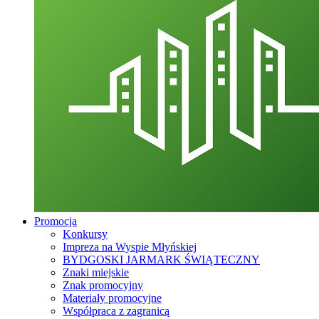
Promocja
Konkursy
Impreza na Wyspie Młyńskiej
BYDGOSKI JARMARK ŚWIĄTECZNY
Znaki miejskie
Znak promocyjny
Materiały promocyjne
Współpraca z zagranicą