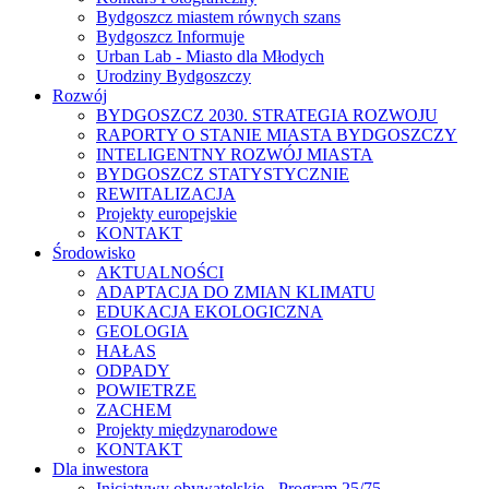
Bydgoszcz miastem równych szans
Bydgoszcz Informuje
Urban Lab - Miasto dla Młodych
Urodziny Bydgoszczy
Rozwój
BYDGOSZCZ 2030. STRATEGIA ROZWOJU
RAPORTY O STANIE MIASTA BYDGOSZCZY
INTELIGENTNY ROZWÓJ MIASTA
BYDGOSZCZ STATYSTYCZNIE
REWITALIZACJA
Projekty europejskie
KONTAKT
Środowisko
AKTUALNOŚCI
ADAPTACJA DO ZMIAN KLIMATU
EDUKACJA EKOLOGICZNA
GEOLOGIA
HAŁAS
ODPADY
POWIETRZE
ZACHEM
Projekty międzynarodowe
KONTAKT
Dla inwestora
Inicjatywy obywatelskie - Program 25/75