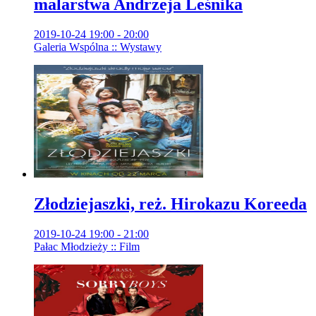
malarstwa Andrzeja Leśnika
2019-10-24 19:00 - 20:00
Galeria Wspólna :: Wystawy
Złodziejaszki, reż. Hirokazu Koreeda
2019-10-24 19:00 - 21:00
Pałac Młodzieży :: Film