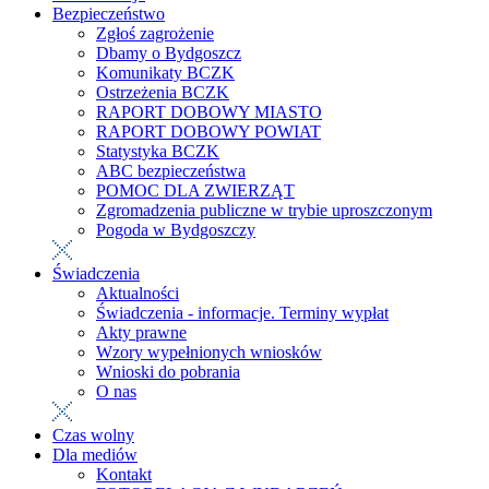
Bezpieczeństwo
Zgłoś zagrożenie
Dbamy o Bydgoszcz
Komunikaty BCZK
Ostrzeżenia BCZK
RAPORT DOBOWY MIASTO
RAPORT DOBOWY POWIAT
Statystyka BCZK
ABC bezpieczeństwa
POMOC DLA ZWIERZĄT
Zgromadzenia publiczne w trybie uproszczonym
Pogoda w Bydgoszczy
Świadczenia
Aktualności
Świadczenia - informacje. Terminy wypłat
Akty prawne
Wzory wypełnionych wniosków
Wnioski do pobrania
O nas
Czas wolny
Dla mediów
Kontakt