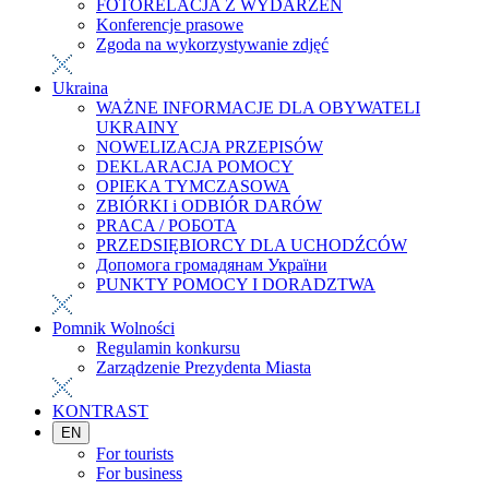
FOTORELACJA Z WYDARZEŃ
Konferencje prasowe
Zgoda na wykorzystywanie zdjęć
Ukraina
WAŻNE INFORMACJE DLA OBYWATELI
UKRAINY
NOWELIZACJA PRZEPISÓW
DEKLARACJA POMOCY
OPIEKA TYMCZASOWA
ZBIÓRKI i ODBIÓR DARÓW
PRACA / РОБОТА
PRZEDSIĘBIORCY DLA UCHODŹCÓW
Допомога громадянам України
PUNKTY POMOCY I DORADZTWA
Pomnik Wolności
Regulamin konkursu
Zarządzenie Prezydenta Miasta
KONTRAST
EN
For tourists
For business