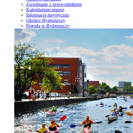
Zwiedzanie z przewodnikiem
Kalendarium imprez
Informacja turystyczna
Okolice Bydgoszczy
Pogoda w Bydgoszczy