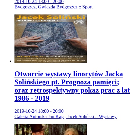
2019-10-24 18:00 - 20:00
Bydgoszcz, Gwiazda Bydgoszcz :: Sport
Otwarcie wystawy linorytów Jacka
Solińskiego pt. Prognoza pamięci;
oraz retrospektywny pokaz prac z lat
1986 - 2019
2019-10-24 18:00 - 20:00
Galeria Autorska Jan Kaja, Jacek Soliński :: Wystawy