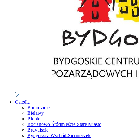
Osiedla
Bartodzieje
Bielawy
Błonie
Bocianowo-Śródmieście-Stare Miasto
Brdyujście
Bydgoszcz Wschód-Siernieczek