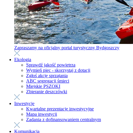
Zapraszamy na oficjalny portal turystyczny Bydgoszczy
Ekologia
Sprawdź jakość powietrza
Wymień piec - skorzystaj z dotacji
Zgłoś akcję sprzątania
ABC segregacji śmieci
Miejskie PSZOKI
Zbieranie deszczówki
Inwestycje
Kwartalne prezentacje inwestycyjne
Mapa inwestycji
Zadania z dofinansowaniem centralnym
Komunikacja