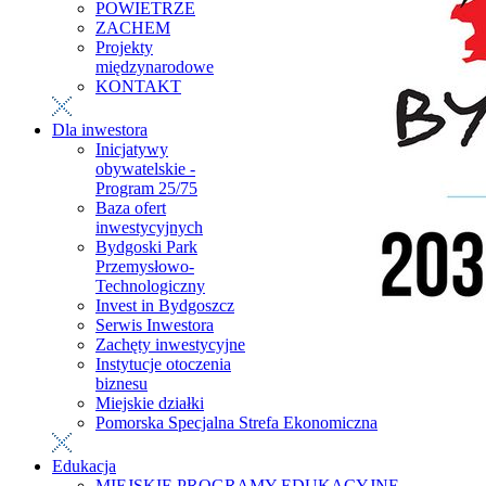
POWIETRZE
ZACHEM
Projekty
międzynarodowe
KONTAKT
Dla inwestora
Inicjatywy
obywatelskie -
Program 25/75
Baza ofert
inwestycyjnych
Bydgoski Park
Przemysłowo-
Technologiczny
Invest in Bydgoszcz
Serwis Inwestora
Zachęty inwestycyjne
Instytucje otoczenia
biznesu
Miejskie działki
Pomorska Specjalna Strefa Ekonomiczna
Edukacja
MIEJSKIE PROGRAMY EDUKACYJNE