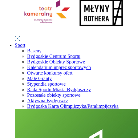
Sport
Baseny
Bydgoskie Centrum Sportu
Bydgoskie Obiekty Sportowe
Kalendarium imprez sportowych
Otwarte konkursy ofert
Małe Granty
Stypendia sportowe
Rada Sportu Miasta Bydgoszczy
Pozostałe obiekty sportowe
Aktywna Bydgoszcz
Bydgoska Karta Olimpijczyka/Paralimpijczyka