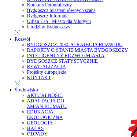
Konkurs Fotograficzny
Bydgoszcz miastem równych szans
Bydgoszcz Informuje
Urban Lab - Miasto dla Młodych
Urodziny Bydgoszczy
Rozwój
BYDGOSZCZ 2030. STRATEGIA ROZWOJU
RAPORTY O STANIE MIASTA BYDGOSZCZY
INTELIGENTNY ROZWÓJ MIASTA
BYDGOSZCZ STATYSTYCZNIE
REWITALIZACJA
Projekty europejskie
KONTAKT
Środowisko
AKTUALNOŚCI
ADAPTACJA DO
ZMIAN KLIMATU
EDUKACJA
EKOLOGICZNA
GEOLOGIA
HAŁAS
ODPADY