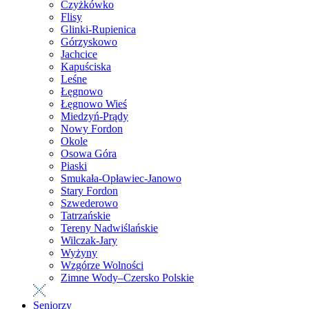
Czyżkówko
Flisy
Glinki-Rupienica
Górzyskowo
Jachcice
Kapuściska
Leśne
Łęgnowo
Łęgnowo Wieś
Miedzyń-Prądy
Nowy Fordon
Okole
Osowa Góra
Piaski
Smukała-Opławiec-Janowo
Stary Fordon
Szwederowo
Tatrzańskie
Tereny Nadwiślańskie
Wilczak-Jary
Wyżyny
Wzgórze Wolności
Zimne Wody–Czersko Polskie
Seniorzy