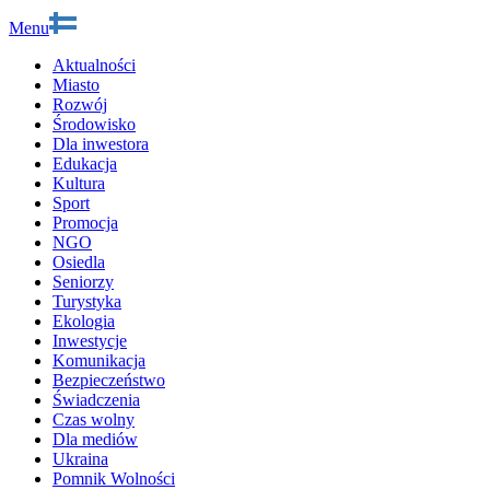
Menu
Aktualności
Miasto
Rozwój
Środowisko
Dla inwestora
Edukacja
Kultura
Sport
Promocja
NGO
Osiedla
Seniorzy
Turystyka
Ekologia
Inwestycje
Komunikacja
Bezpieczeństwo
Świadczenia
Czas wolny
Dla mediów
Ukraina
Pomnik Wolności