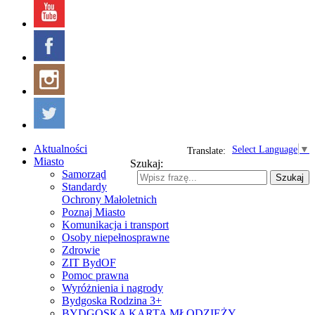
Aktualności
Select Language
▼
Translate:
Miasto
Szukaj:
Samorząd
Szukaj
Standardy
Ochrony Małoletnich
Poznaj Miasto
Komunikacja i transport
Osoby niepełnosprawne
Zdrowie
ZIT BydOF
Pomoc prawna
Wyróżnienia i nagrody
Bydgoska Rodzina 3+
BYDGOSKA KARTA MŁODZIEŻY