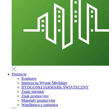
Promocja
Konkursy
Impreza na Wyspie Młyńskiej
BYDGOSKI JARMARK ŚWIĄTECZNY
Znaki miejskie
Znak promocyjny
Materiały promocyjne
Współpraca z zagranicą