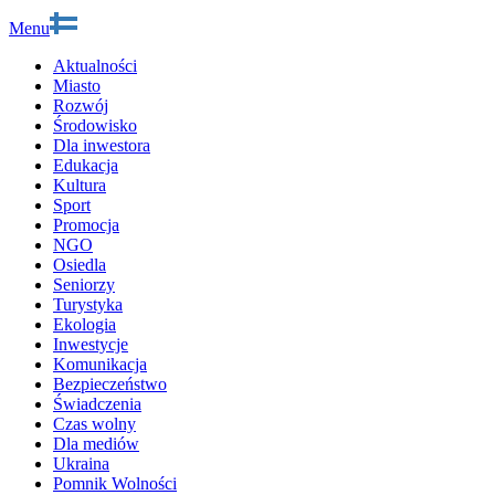
Menu
Aktualności
Miasto
Rozwój
Środowisko
Dla inwestora
Edukacja
Kultura
Sport
Promocja
NGO
Osiedla
Seniorzy
Turystyka
Ekologia
Inwestycje
Komunikacja
Bezpieczeństwo
Świadczenia
Czas wolny
Dla mediów
Ukraina
Pomnik Wolności