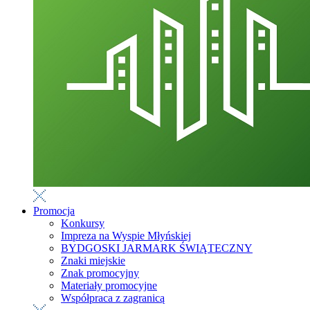
Promocja
Konkursy
Impreza na Wyspie Młyńskiej
BYDGOSKI JARMARK ŚWIĄTECZNY
Znaki miejskie
Znak promocyjny
Materiały promocyjne
Współpraca z zagranicą