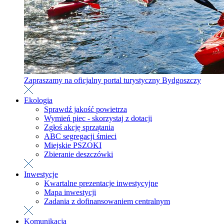
Zapraszamy na oficjalny portal turystyczny Bydgoszczy
Ekologia
Sprawdź jakość powietrza
Wymień piec - skorzystaj z dotacji
Zgłoś akcję sprzątania
ABC segregacji śmieci
Miejskie PSZOKI
Zbieranie deszczówki
Inwestycje
Kwartalne prezentacje inwestycyjne
Mapa inwestycji
Zadania z dofinansowaniem centralnym
Komunikacja