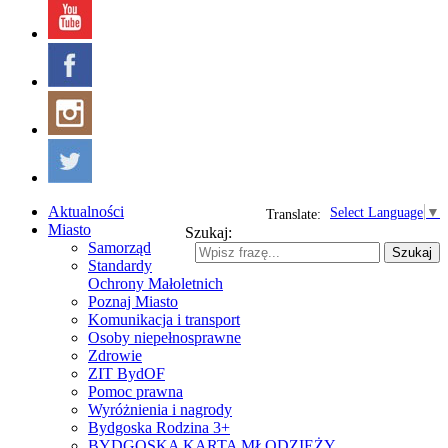
Aktualności
Select Language
▼
Translate:
Miasto
Szukaj:
Samorząd
Szukaj
Standardy
Ochrony Małoletnich
Poznaj Miasto
Komunikacja i transport
Osoby niepełnosprawne
Zdrowie
ZIT BydOF
Pomoc prawna
Wyróżnienia i nagrody
Bydgoska Rodzina 3+
BYDGOSKA KARTA MŁODZIEŻY