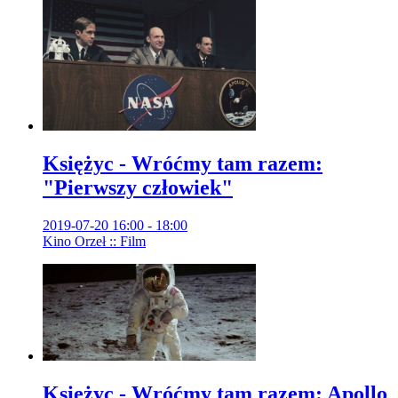
Księżyc - Wróćmy tam razem:
"Pierwszy człowiek"
2019-07-20 16:00 - 18:00
Kino Orzeł :: Film
Księżyc - Wróćmy tam razem: Apollo