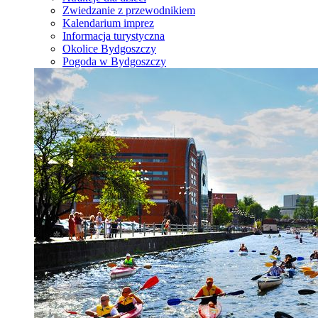
Zwiedzanie z przewodnikiem
Kalendarium imprez
Informacja turystyczna
Okolice Bydgoszczy
Pogoda w Bydgoszczy