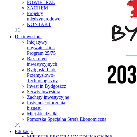
POWIETRZE
ZACHEM
Projekty
międzynarodowe
KONTAKT
Dla inwestora
Inicjatywy
obywatelskie -
Program 25/75
Baza ofert
inwestycyjnych
Bydgoski Park
Przemysłowo-
Technologiczny
Invest in Bydgoszcz
Serwis Inwestora
Zachęty inwestycyjne
Instytucje otoczenia
biznesu
Miejskie działki
Pomorska Specjalna Strefa Ekonomiczna
Edukacja
MIEJSKIE PROGRAMY EDUKACYJNE