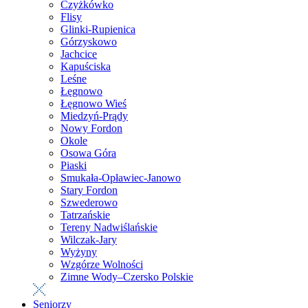
Czyżkówko
Flisy
Glinki-Rupienica
Górzyskowo
Jachcice
Kapuściska
Leśne
Łęgnowo
Łęgnowo Wieś
Miedzyń-Prądy
Nowy Fordon
Okole
Osowa Góra
Piaski
Smukała-Opławiec-Janowo
Stary Fordon
Szwederowo
Tatrzańskie
Tereny Nadwiślańskie
Wilczak-Jary
Wyżyny
Wzgórze Wolności
Zimne Wody–Czersko Polskie
Seniorzy