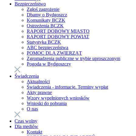
Bezpieczeństwo
Zgłoś zagrożenie
Dbamy o Bydgoszcz
Komunikaty BCZK
Ostrzeżenia BCZK
RAPORT DOBOWY MIASTO
RAPORT DOBOWY POWIAT
Statystyka BCZK
ABC bezpieczeństwa
POMOC DLA ZWIERZĄT
Zgromadzenia publiczne w trybie uproszczonym
Pogoda w Bydgoszczy
Świadczenia
Aktualności
Świadczenia - informacje. Terminy wypłat
Akty prawne
Wzory wypełnionych wniosków
Wnioski do pobrania
O nas
Czas wolny
Dla mediów
Kontakt