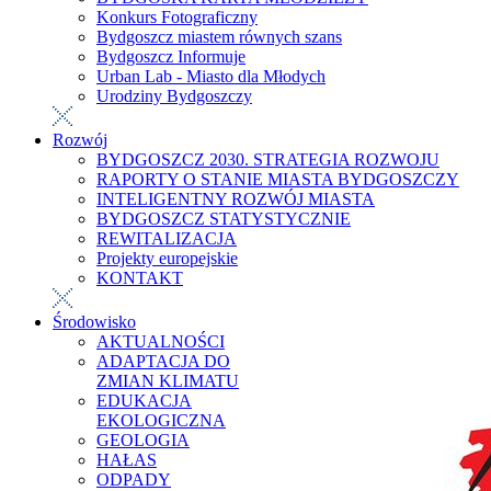
Konkurs Fotograficzny
Bydgoszcz miastem równych szans
Bydgoszcz Informuje
Urban Lab - Miasto dla Młodych
Urodziny Bydgoszczy
Rozwój
BYDGOSZCZ 2030. STRATEGIA ROZWOJU
RAPORTY O STANIE MIASTA BYDGOSZCZY
INTELIGENTNY ROZWÓJ MIASTA
BYDGOSZCZ STATYSTYCZNIE
REWITALIZACJA
Projekty europejskie
KONTAKT
Środowisko
AKTUALNOŚCI
ADAPTACJA DO
ZMIAN KLIMATU
EDUKACJA
EKOLOGICZNA
GEOLOGIA
HAŁAS
ODPADY