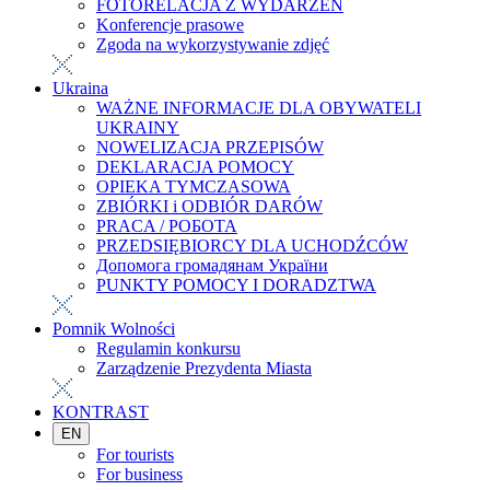
FOTORELACJA Z WYDARZEŃ
Konferencje prasowe
Zgoda na wykorzystywanie zdjęć
Ukraina
WAŻNE INFORMACJE DLA OBYWATELI
UKRAINY
NOWELIZACJA PRZEPISÓW
DEKLARACJA POMOCY
OPIEKA TYMCZASOWA
ZBIÓRKI i ODBIÓR DARÓW
PRACA / РОБОТА
PRZEDSIĘBIORCY DLA UCHODŹCÓW
Допомога громадянам України
PUNKTY POMOCY I DORADZTWA
Pomnik Wolności
Regulamin konkursu
Zarządzenie Prezydenta Miasta
KONTRAST
EN
For tourists
For business