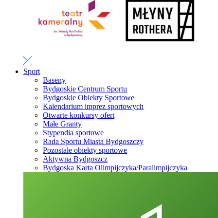
Sport
Baseny
Bydgoskie Centrum Sportu
Bydgoskie Obiekty Sportowe
Kalendarium imprez sportowych
Otwarte konkursy ofert
Małe Granty
Stypendia sportowe
Rada Sportu Miasta Bydgoszczy
Pozostałe obiekty sportowe
Aktywna Bydgoszcz
Bydgoska Karta Olimpijczyka/Paralimpijczyka