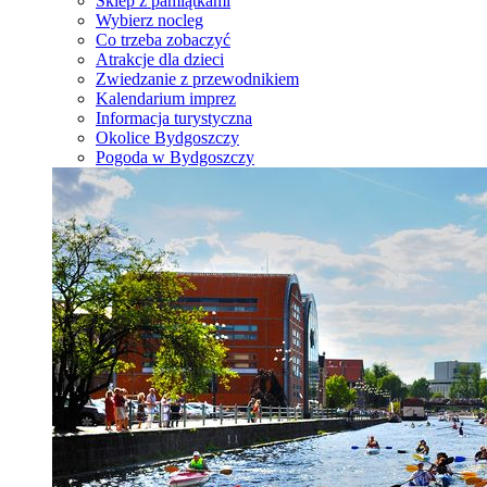
Sklep z pamiątkami
Wybierz nocleg
Co trzeba zobaczyć
Atrakcje dla dzieci
Zwiedzanie z przewodnikiem
Kalendarium imprez
Informacja turystyczna
Okolice Bydgoszczy
Pogoda w Bydgoszczy