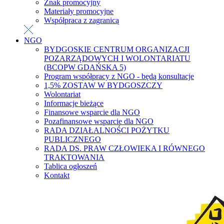
Znak promocyjny
Materiały promocyjne
Współpraca z zagranicą
NGO
BYDGOSKIE CENTRUM ORGANIZACJI
POZARZĄDOWYCH I WOLONTARIATU
(BCOPW GDAŃSKA 5)
Program współpracy z NGO - będą konsultacje
1,5% ZOSTAW W BYDGOSZCZY
Wolontariat
Informacje bieżące
Finansowe wsparcie dla NGO
Pozafinansowe wsparcie dla NGO
RADA DZIAŁALNOŚCI POŻYTKU
PUBLICZNEGO
RADA DS. PRAW CZŁOWIEKA I RÓWNEGO
TRAKTOWANIA
Tablica ogłoszeń
Kontakt