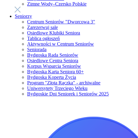
Zimne Wody–Czersko Polskie
Seniorzy
Centrum Seniorów "Dworcowa 3"
Zarezerwuj salę
Osiedlowe Klubiki Seniora
Tablica ogłoszeń
Aktywności w Centrum Seniorów
Seniorada
Bydgoska Rada Seniorów
Osiedlowe Centra Seniora
Korpus Wsparcia Seniorów
Bydgoska Karta Seniora 60+
Bydgoska Koperta Życia
Program "Złota Rączka" - archiwalne
Uniwersytety Trzeciego Wieku
Bydgoskie Dni Seniorek i Seniorów 2025