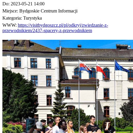
Do:
2023-05-21 14:00
Miejsce:
Bydgoskie Centrum Informacji
Kategoria:
Turystyka
WWW:
https://visitbydgoszcz.pl/pl/odkryj/zwiedzanie-z-
przewodnikiem/2437-spacery-z-przewodnikiem