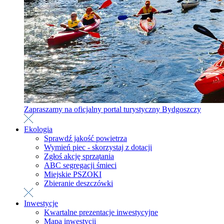
Zapraszamy na oficjalny portal turystyczny Bydgoszczy
Ekologia
Sprawdź jakość powietrza
Wymień piec - skorzystaj z dotacji
Zgłoś akcję sprzątania
ABC segregacji śmieci
Miejskie PSZOKI
Zbieranie deszczówki
Inwestycje
Kwartalne prezentacje inwestycyjne
Mapa inwestycji