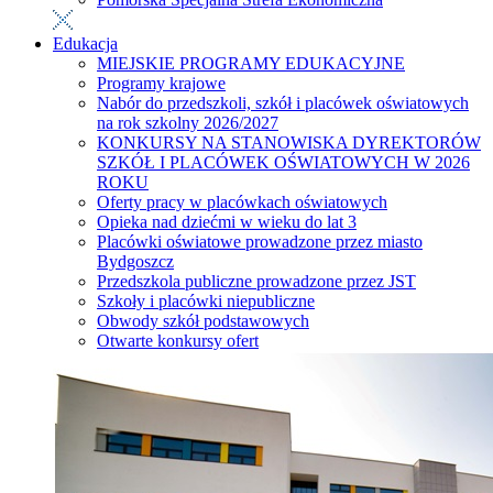
Edukacja
MIEJSKIE PROGRAMY EDUKACYJNE
Programy krajowe
Nabór do przedszkoli, szkół i placówek oświatowych
na rok szkolny 2026/2027
KONKURSY NA STANOWISKA DYREKTORÓW
SZKÓŁ I PLACÓWEK OŚWIATOWYCH W 2026
ROKU
Oferty pracy w placówkach oświatowych
Opieka nad dziećmi w wieku do lat 3
Placówki oświatowe prowadzone przez miasto
Bydgoszcz
Przedszkola publiczne prowadzone przez JST
Szkoły i placówki niepubliczne
Obwody szkół podstawowych
Otwarte konkursy ofert