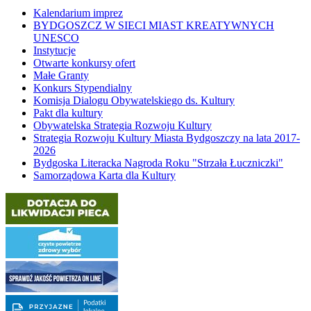
Kalendarium imprez
BYDGOSZCZ W SIECI MIAST KREATYWNYCH
UNESCO
Instytucje
Otwarte konkursy ofert
Małe Granty
Konkurs Stypendialny
Komisja Dialogu Obywatelskiego ds. Kultury
Pakt dla kultury
Obywatelska Strategia Rozwoju Kultury
Strategia Rozwoju Kultury Miasta Bydgoszczy na lata 2017-
2026
Bydgoska Literacka Nagroda Roku "Strzała Łuczniczki"
Samorządowa Karta dla Kultury