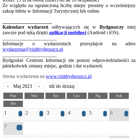
Ze względu na ograniczoną liczbę miejsc prosimy o wcześniejszy
zakup biletu w Informacji Turystycznej lub online.
____________________
Kalendarz wydarzeń
odbywających się w
Bydgoszczy
miej
zawsze pod ręką dzięki
aplikacji mobilnej
(Android i iOS).
______________________
Informacje o wydarzeniach przesyłajcie na adres
wydarzenia@visitbydgoszcz.pl
______________________
Bydgoskie Centrum Informacji nie ponosi odpowiedzialności za
jakiekolwiek zmiany miejsc, godzin i dat wydarzeń.
Strona wydarzenia na
www.visitbydgoszcz.pl
‹
Maj 2023
›
idź do dzisiaj
Pon
Wto
Śro
Czw
Pią
Sob
Nie
1
2
3
4
5
6
4
3
4
5
4
7
7
12