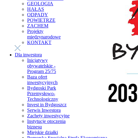
GEOLOGIA
HAŁAS
ODPADY
POWIETRZE
ZACHEM
Projekty
międzynarodowe
KONTAKT
Dla inwestora
Inicjatywy
obywatelskie -
Program 25/75
Baza ofert
inwestycyjnych
Bydgoski Park
Przemysłowo-
Technologiczny
Invest in Bydgoszcz
Serwis Inwestora
Zachęty inwestycyjne
Instytucje otoczenia
biznesu
Miejskie działki
Pomorska Specjalna Strefa Ekonomiczna