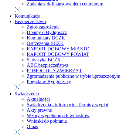
Zadania z dofinansowaniem centralnym
Komunikacja
Bezpieczeństwo
Zgłoś zagrożenie
Dbamy o Bydgoszcz
Komunikaty BCZK
Ostrzeżenia BCZK
RAPORT DOBOWY MIASTO
RAPORT DOBOWY POWIAT
Statystyka BCZK
ABC bezpieczeństwa
POMOC DLA ZWIERZĄT
Zgromadzenia publiczne w trybie uproszczonym
Pogoda w Bydgoszczy
Świadczenia
Aktualności
Świadczenia - informacje. Terminy wypłat
Akty prawne
Wzory wypełnionych wniosków
Wnioski do pobrania
O nas