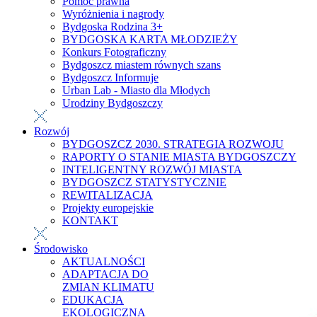
Pomoc prawna
Wyróżnienia i nagrody
Bydgoska Rodzina 3+
BYDGOSKA KARTA MŁODZIEŻY
Konkurs Fotograficzny
Bydgoszcz miastem równych szans
Bydgoszcz Informuje
Urban Lab - Miasto dla Młodych
Urodziny Bydgoszczy
Rozwój
BYDGOSZCZ 2030. STRATEGIA ROZWOJU
RAPORTY O STANIE MIASTA BYDGOSZCZY
INTELIGENTNY ROZWÓJ MIASTA
BYDGOSZCZ STATYSTYCZNIE
REWITALIZACJA
Projekty europejskie
KONTAKT
Środowisko
AKTUALNOŚCI
ADAPTACJA DO
ZMIAN KLIMATU
EDUKACJA
EKOLOGICZNA