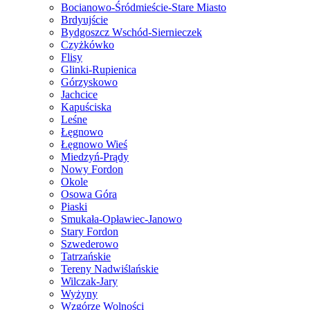
Bocianowo-Śródmieście-Stare Miasto
Brdyujście
Bydgoszcz Wschód-Siernieczek
Czyżkówko
Flisy
Glinki-Rupienica
Górzyskowo
Jachcice
Kapuściska
Leśne
Łęgnowo
Łęgnowo Wieś
Miedzyń-Prądy
Nowy Fordon
Okole
Osowa Góra
Piaski
Smukała-Opławiec-Janowo
Stary Fordon
Szwederowo
Tatrzańskie
Tereny Nadwiślańskie
Wilczak-Jary
Wyżyny
Wzgórze Wolności