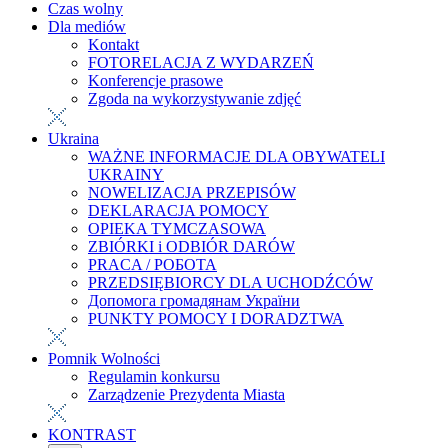
Czas wolny
Dla mediów
Kontakt
FOTORELACJA Z WYDARZEŃ
Konferencje prasowe
Zgoda na wykorzystywanie zdjęć
Ukraina
WAŻNE INFORMACJE DLA OBYWATELI
UKRAINY
NOWELIZACJA PRZEPISÓW
DEKLARACJA POMOCY
OPIEKA TYMCZASOWA
ZBIÓRKI i ODBIÓR DARÓW
PRACA / РОБОТА
PRZEDSIĘBIORCY DLA UCHODŹCÓW
Допомога громадянам України
PUNKTY POMOCY I DORADZTWA
Pomnik Wolności
Regulamin konkursu
Zarządzenie Prezydenta Miasta
KONTRAST