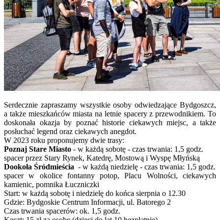
Serdecznie zapraszamy wszystkie osoby odwiedzające Bydgoszcz,
a także mieszkańców miasta na letnie spacery z przewodnikiem. To
doskonała okazja by poznać historie ciekawych miejsc, a także
posłuchać legend oraz ciekawych anegdot.
W 2023 roku proponujemy dwie trasy:
Poznaj Stare Miasto
- w każdą sobotę - czas trwania: 1,5 godz.
spacer przez Stary Rynek, Katedrę, Mostową i Wyspę Młyńską
Dookoła Śródmieścia
- w każdą niedzielę - czas trwania: 1,5 godz.
spacer w okolice fontanny potop, Placu Wolności, ciekawych
kamienic, pomnika Łuczniczki
Start: w każdą sobotę i niedzielę do końca sierpnia o 12.30
Gdzie: Bydgoskie Centrum Informacji, ul. Batorego 2
Czas trwania spacerów: ok. 1,5 godz.
Koszt: 15 zł za osobę (dzieci do lat 10 bezpłatnie)