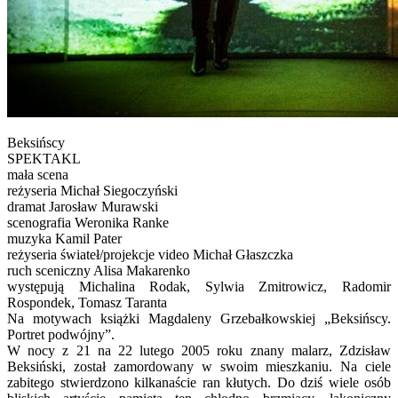
Beksińscy
SPEKTAKL
mała scena
reżyseria Michał Siegoczyński
dramat Jarosław Murawski
scenografia Weronika Ranke
muzyka Kamil Pater
reżyseria świateł/projekcje video Michał Głaszczka
ruch sceniczny Alisa Makarenko
występują Michalina Rodak, Sylwia Zmitrowicz, Radomir
Rospondek, Tomasz Taranta
Na motywach książki Magdaleny Grzebałkowskiej „Beksińscy.
Portret podwójny”.
W nocy z 21 na 22 lutego 2005 roku znany malarz, Zdzisław
Beksiński, został zamordowany w swoim mieszkaniu. Na ciele
zabitego stwierdzono kilkanaście ran kłutych. Do dziś wiele osób