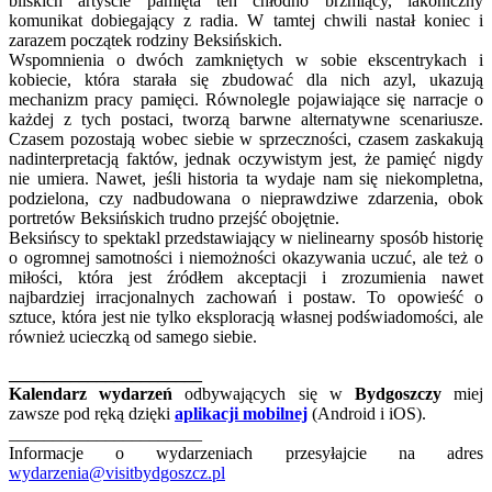
bliskich artyście pamięta ten chłodno brzmiący, lakoniczny
komunikat dobiegający z radia. W tamtej chwili nastał koniec i
zarazem początek rodziny Beksińskich.
Wspomnienia o dwóch zamkniętych w sobie ekscentrykach i
kobiecie, która starała się zbudować dla nich azyl, ukazują
mechanizm pracy pamięci. Równolegle pojawiające się narracje o
każdej z tych postaci, tworzą barwne alternatywne scenariusze.
Czasem pozostają wobec siebie w sprzeczności, czasem zaskakują
nadinterpretacją faktów, jednak oczywistym jest, że pamięć nigdy
nie umiera. Nawet, jeśli historia ta wydaje nam się niekompletna,
podzielona, czy nadbudowana o nieprawdziwe zdarzenia, obok
portretów Beksińskich trudno przejść obojętnie.
Beksińscy to spektakl przedstawiający w nielinearny sposób historię
o ogromnej samotności i niemożności okazywania uczuć, ale też o
miłości, która jest źródłem akceptacji i zrozumienia nawet
najbardziej irracjonalnych zachowań i postaw. To opowieść o
sztuce, która jest nie tylko eksploracją własnej podświadomości, ale
również ucieczką od samego siebie.
______________________
Kalendarz wydarzeń
odbywających się w
Bydgoszczy
miej
zawsze pod ręką dzięki
aplikacji mobilnej
(Android i iOS).
______________________
Informacje o wydarzeniach przesyłajcie na adres
wydarzenia@visitbydgoszcz.pl