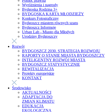
Pomoc prawna
Wyróżnienia i nagrody
Bydgoska Rodzina 3+
BYDGOSKA KARTA MŁODZIEŻY
Konkurs Fotograficzny
Bydgoszcz miastem równych szans
Bydgoszcz Informuje
Urban Lab - Miasto dla Młodych
Urodziny Bydgoszczy
Rozwój
BYDGOSZCZ 2030. STRATEGIA ROZWOJU
RAPORTY O STANIE MIASTA BYDGOSZCZY
INTELIGENTNY ROZWÓJ MIASTA
BYDGOSZCZ STATYSTYCZNIE
REWITALIZACJA
Projekty europejskie
KONTAKT
Środowisko
AKTUALNOŚCI
ADAPTACJA DO
ZMIAN KLIMATU
EDUKACJA
EKOLOGICZNA