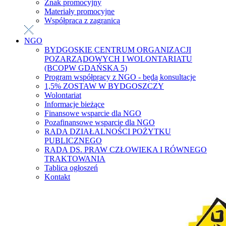
Znak promocyjny
Materiały promocyjne
Współpraca z zagranicą
NGO
BYDGOSKIE CENTRUM ORGANIZACJI
POZARZĄDOWYCH I WOLONTARIATU
(BCOPW GDAŃSKA 5)
Program współpracy z NGO - będą konsultacje
1,5% ZOSTAW W BYDGOSZCZY
Wolontariat
Informacje bieżące
Finansowe wsparcie dla NGO
Pozafinansowe wsparcie dla NGO
RADA DZIAŁALNOŚCI POŻYTKU
PUBLICZNEGO
RADA DS. PRAW CZŁOWIEKA I RÓWNEGO
TRAKTOWANIA
Tablica ogłoszeń
Kontakt