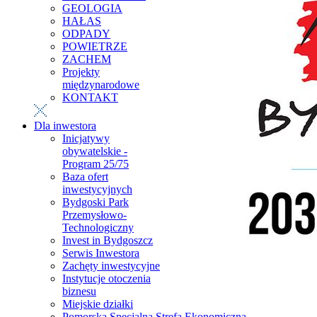
GEOLOGIA
HAŁAS
ODPADY
POWIETRZE
ZACHEM
Projekty
międzynarodowe
KONTAKT
Dla inwestora
Inicjatywy
obywatelskie -
Program 25/75
Baza ofert
inwestycyjnych
Bydgoski Park
Przemysłowo-
Technologiczny
Invest in Bydgoszcz
Serwis Inwestora
Zachęty inwestycyjne
Instytucje otoczenia
biznesu
Miejskie działki
Pomorska Specjalna Strefa Ekonomiczna