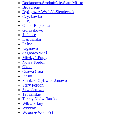
Bocianowo-Śródmieście-Stare Miasto
Brdyujście
Bydgoszcz Wschód-Siernieczek
Czyżkówko
Flisy
Glinki-Rupienica
Górzyskowo
Jachcice
Kapuściska
Leśne
Łęgnowo
Łęgnowo Wieś
Miedzyń-Prądy
Nowy Fordon
Okole
Osowa Góra
Piaski
Smukała-Opławiec-Janowo
Stary Fordon
Szwederowo
Tatrzańskie
Tereny Nadwiślańskie
Wilczak-Jary
Wyżyny
Wzgórze Wolności