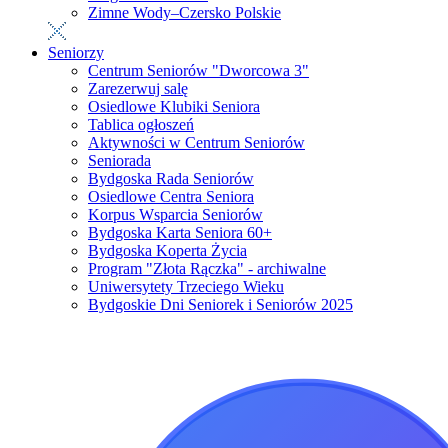
Zimne Wody–Czersko Polskie
Seniorzy
Centrum Seniorów "Dworcowa 3"
Zarezerwuj salę
Osiedlowe Klubiki Seniora
Tablica ogłoszeń
Aktywności w Centrum Seniorów
Seniorada
Bydgoska Rada Seniorów
Osiedlowe Centra Seniora
Korpus Wsparcia Seniorów
Bydgoska Karta Seniora 60+
Bydgoska Koperta Życia
Program "Złota Rączka" - archiwalne
Uniwersytety Trzeciego Wieku
Bydgoskie Dni Seniorek i Seniorów 2025