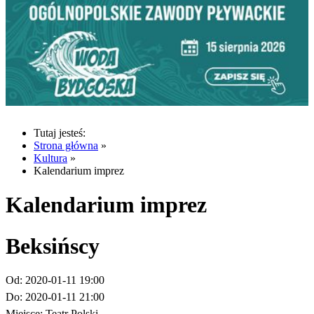
Tutaj jesteś:
Strona główna
»
Kultura
»
Kalendarium imprez
Kalendarium imprez
Beksińscy
Od:
2020-01-11 19:00
Do:
2020-01-11 21:00
Miejsce:
Teatr Polski