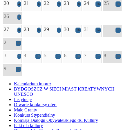
20
21
22
23
24
25
4
6
9
8
16
16
26
9
27
28
29
30
31
1
8
8
7
16
14
11
2
14
3
4
5
6
7
8
7
10
12
19
17
20
9
12
Kalendarium imprez
BYDGOSZCZ W SIECI MIAST KREATYWNYCH
UNESCO
Instytucje
Otwarte konkursy ofert
Małe Granty
Konkurs Stypendialny
Komisja Dialogu Obywatelskiego ds. Kultury
Pakt dla kultury