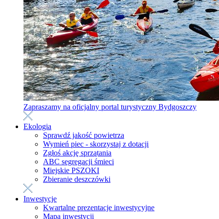
Zapraszamy na oficjalny portal turystyczny Bydgoszczy
Ekologia
Sprawdź jakość powietrza
Wymień piec - skorzystaj z dotacji
Zgłoś akcję sprzątania
ABC segregacji śmieci
Miejskie PSZOKI
Zbieranie deszczówki
Inwestycje
Kwartalne prezentacje inwestycyjne
Mapa inwestycji