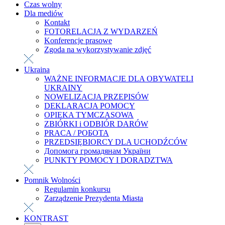
Czas wolny
Dla mediów
Kontakt
FOTORELACJA Z WYDARZEŃ
Konferencje prasowe
Zgoda na wykorzystywanie zdjęć
Ukraina
WAŻNE INFORMACJE DLA OBYWATELI
UKRAINY
NOWELIZACJA PRZEPISÓW
DEKLARACJA POMOCY
OPIEKA TYMCZASOWA
ZBIÓRKI i ODBIÓR DARÓW
PRACA / РОБОТА
PRZEDSIĘBIORCY DLA UCHODŹCÓW
Допомога громадянам України
PUNKTY POMOCY I DORADZTWA
Pomnik Wolności
Regulamin konkursu
Zarządzenie Prezydenta Miasta
KONTRAST