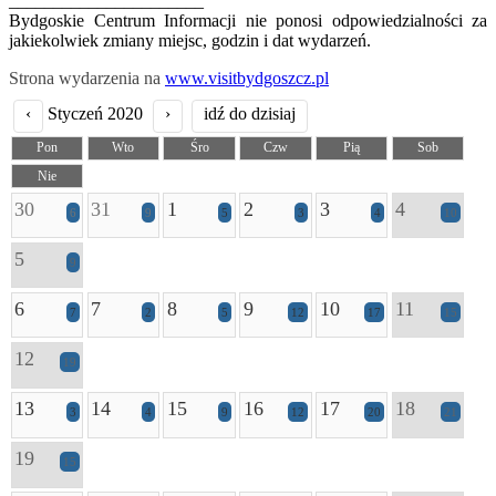
______________________
Bydgoskie Centrum Informacji nie ponosi odpowiedzialności za
jakiekolwiek zmiany miejsc, godzin i dat wydarzeń.
Strona wydarzenia na
www.visitbydgoszcz.pl
‹
Styczeń 2020
›
idź do dzisiaj
Pon
Wto
Śro
Czw
Pią
Sob
Nie
30
31
1
2
3
4
6
9
5
3
4
10
5
9
6
7
8
9
10
11
7
2
5
12
17
15
12
19
13
14
15
16
17
18
3
4
9
12
20
21
19
15