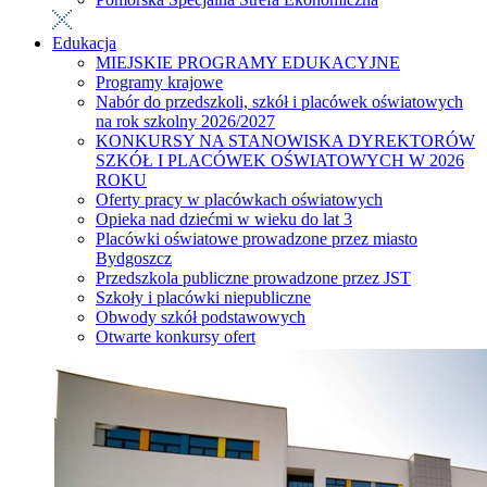
Edukacja
MIEJSKIE PROGRAMY EDUKACYJNE
Programy krajowe
Nabór do przedszkoli, szkół i placówek oświatowych
na rok szkolny 2026/2027
KONKURSY NA STANOWISKA DYREKTORÓW
SZKÓŁ I PLACÓWEK OŚWIATOWYCH W 2026
ROKU
Oferty pracy w placówkach oświatowych
Opieka nad dziećmi w wieku do lat 3
Placówki oświatowe prowadzone przez miasto
Bydgoszcz
Przedszkola publiczne prowadzone przez JST
Szkoły i placówki niepubliczne
Obwody szkół podstawowych
Otwarte konkursy ofert