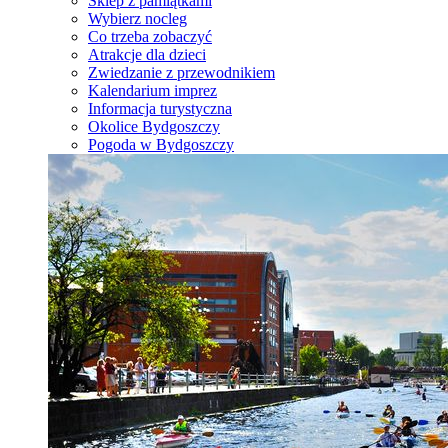
Sklep z pamiątkami
Wybierz nocleg
Co trzeba zobaczyć
Atrakcje dla dzieci
Zwiedzanie z przewodnikiem
Kalendarium imprez
Informacja turystyczna
Okolice Bydgoszczy
Pogoda w Bydgoszczy