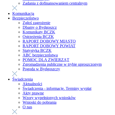
Zadania z dofinansowaniem centralnym
Komunikacja
Bezpieczeństwo
Zgłoś zagrożenie
Dbamy o Bydgoszcz
Komunikaty BCZK
Ostrzeżenia BCZK
RAPORT DOBOWY MIASTO
RAPORT DOBOWY POWIAT
Statystyka BCZK
ABC bezpieczeństwa
POMOC DLA ZWIERZĄT
Zgromadzenia publiczne w trybie uproszczonym
Pogoda w Bydgoszczy
Świadczenia
Aktualności
Świadczenia - informacje. Terminy wypłat
Akty prawne
Wzory wypełnionych wniosków
Wnioski do pobrania
O nas