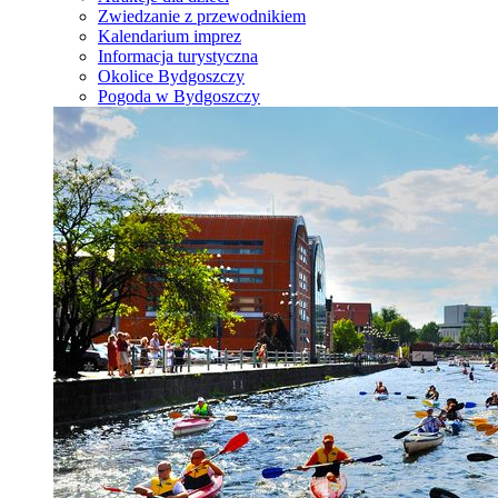
Zwiedzanie z przewodnikiem
Kalendarium imprez
Informacja turystyczna
Okolice Bydgoszczy
Pogoda w Bydgoszczy