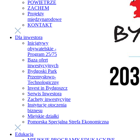
POWIETRZE
ZACHEM
Projekty
międzynarodowe
KONTAKT
Dla inwestora
Inicjatywy
obywatelskie -
Program 25/75
Baza ofert
inwestycyjnych
Bydgoski Park
Przemysłowo-
Technologiczny
Invest in Bydgoszcz
Serwis Inwestora
Zachęty inwestycyjne
Instytucje otoczenia
biznesu
Miejskie działki
Pomorska Specjalna Strefa Ekonomiczna
Edukacja
MIEJSKIE PROGRAMY EDUKACYJNE