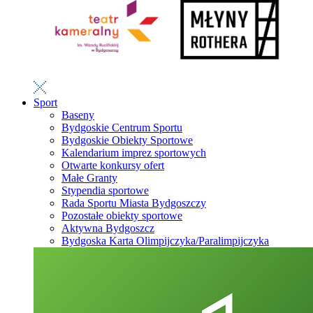
Sport
Baseny
Bydgoskie Centrum Sportu
Bydgoskie Obiekty Sportowe
Kalendarium imprez sportowych
Otwarte konkursy ofert
Małe Granty
Stypendia sportowe
Rada Sportu Miasta Bydgoszczy
Pozostałe obiekty sportowe
Aktywna Bydgoszcz
Bydgoska Karta Olimpijczyka/Paralimpijczyka