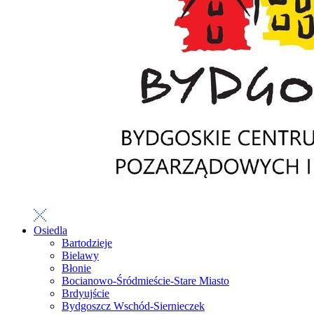
Osiedla
Bartodzieje
Bielawy
Błonie
Bocianowo-Śródmieście-Stare Miasto
Brdyujście
Bydgoszcz Wschód-Siernieczek