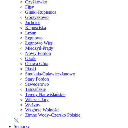
Czyżkówko
Flisy
Glinki-Rupienica
Górzyskowo
Jachcice
Kapuściska
Leśne
Łęgnowo
Łęgnowo Wieś
Miedzyń-Prądy
Nowy Fordon
Okole
Osowa Góra
Piaski
Smukała-Opławiec-Janowo
Stary Fordon
Szwederowo
Tatrzańskie
Tereny Nadwiślańskie
Wilczak-Jary
Wyżyny
Wzgórze Wolności
Zimne Wody–Czersko Polskie
Seniorzy