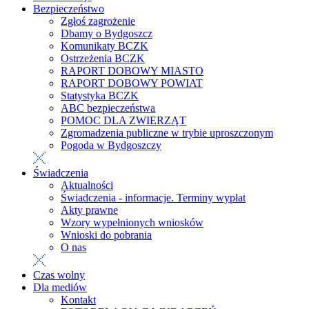
Bezpieczeństwo
Zgłoś zagrożenie
Dbamy o Bydgoszcz
Komunikaty BCZK
Ostrzeżenia BCZK
RAPORT DOBOWY MIASTO
RAPORT DOBOWY POWIAT
Statystyka BCZK
ABC bezpieczeństwa
POMOC DLA ZWIERZĄT
Zgromadzenia publiczne w trybie uproszczonym
Pogoda w Bydgoszczy
Świadczenia
Aktualności
Świadczenia - informacje. Terminy wypłat
Akty prawne
Wzory wypełnionych wniosków
Wnioski do pobrania
O nas
Czas wolny
Dla mediów
Kontakt