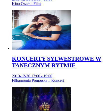
Kino Orzeł :: Film
KONCERTY SYLWESTROWE W
TANECZNYM RYTMIE
2019-12-30 17:00 - 19:00
Filharmonia Pomorska :: Koncert