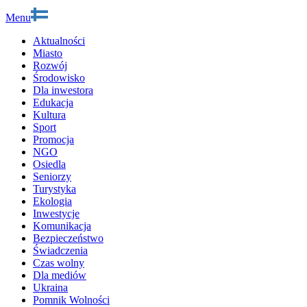
Menu
Aktualności
Miasto
Rozwój
Środowisko
Dla inwestora
Edukacja
Kultura
Sport
Promocja
NGO
Osiedla
Seniorzy
Turystyka
Ekologia
Inwestycje
Komunikacja
Bezpieczeństwo
Świadczenia
Czas wolny
Dla mediów
Ukraina
Pomnik Wolności