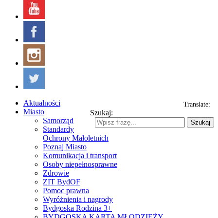
Aktualności
Translate:
Miasto
Szukaj:
Samorząd
Szukaj
Standardy
Ochrony Małoletnich
Poznaj Miasto
Komunikacja i transport
Osoby niepełnosprawne
Zdrowie
ZIT BydOF
Pomoc prawna
Wyróżnienia i nagrody
Bydgoska Rodzina 3+
BYDGOSKA KARTA MŁODZIEŻY