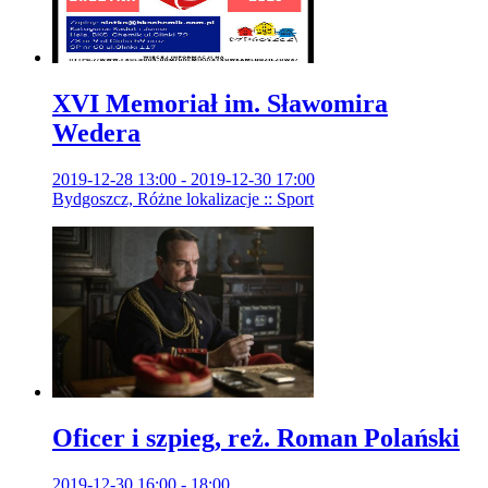
XVI Memoriał im. Sławomira
Wedera
2019-12-28 13:00 - 2019-12-30 17:00
Bydgoszcz, Różne lokalizacje :: Sport
Oficer i szpieg, reż. Roman Polański
2019-12-30 16:00 - 18:00