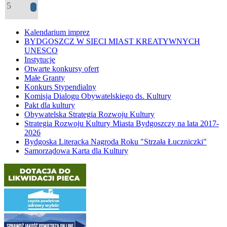
5
9
Kalendarium imprez
BYDGOSZCZ W SIECI MIAST KREATYWNYCH
UNESCO
Instytucje
Otwarte konkursy ofert
Małe Granty
Konkurs Stypendialny
Komisja Dialogu Obywatelskiego ds. Kultury
Pakt dla kultury
Obywatelska Strategia Rozwoju Kultury
Strategia Rozwoju Kultury Miasta Bydgoszczy na lata 2017-
2026
Bydgoska Literacka Nagroda Roku "Strzała Łuczniczki"
Samorządowa Karta dla Kultury