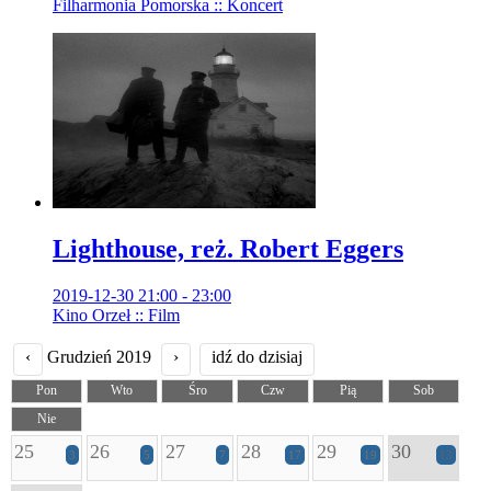
Filharmonia Pomorska :: Koncert
Lighthouse, reż. Robert Eggers
2019-12-30 21:00 - 23:00
Kino Orzeł :: Film
‹
Grudzień 2019
›
idź do dzisiaj
Pon
Wto
Śro
Czw
Pią
Sob
Nie
25
26
27
28
29
30
3
5
7
17
19
13