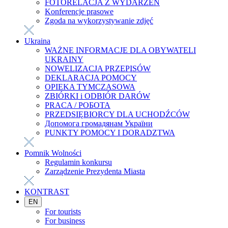
FOTORELACJA Z WYDARZEŃ
Konferencje prasowe
Zgoda na wykorzystywanie zdjęć
Ukraina
WAŻNE INFORMACJE DLA OBYWATELI
UKRAINY
NOWELIZACJA PRZEPISÓW
DEKLARACJA POMOCY
OPIEKA TYMCZASOWA
ZBIÓRKI i ODBIÓR DARÓW
PRACA / РОБОТА
PRZEDSIĘBIORCY DLA UCHODŹCÓW
Допомога громадянам України
PUNKTY POMOCY I DORADZTWA
Pomnik Wolności
Regulamin konkursu
Zarządzenie Prezydenta Miasta
KONTRAST
EN
For tourists
For business