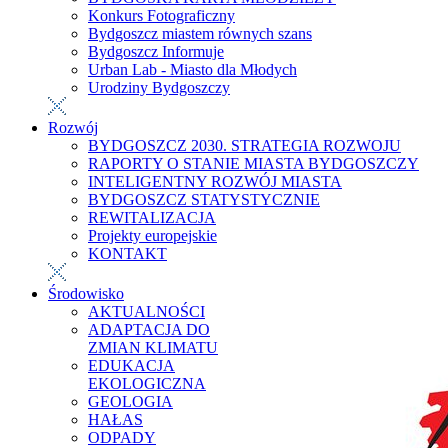
Konkurs Fotograficzny
Bydgoszcz miastem równych szans
Bydgoszcz Informuje
Urban Lab - Miasto dla Młodych
Urodziny Bydgoszczy
Rozwój
BYDGOSZCZ 2030. STRATEGIA ROZWOJU
RAPORTY O STANIE MIASTA BYDGOSZCZY
INTELIGENTNY ROZWÓJ MIASTA
BYDGOSZCZ STATYSTYCZNIE
REWITALIZACJA
Projekty europejskie
KONTAKT
Środowisko
AKTUALNOŚCI
ADAPTACJA DO
ZMIAN KLIMATU
EDUKACJA
EKOLOGICZNA
GEOLOGIA
HAŁAS
ODPADY