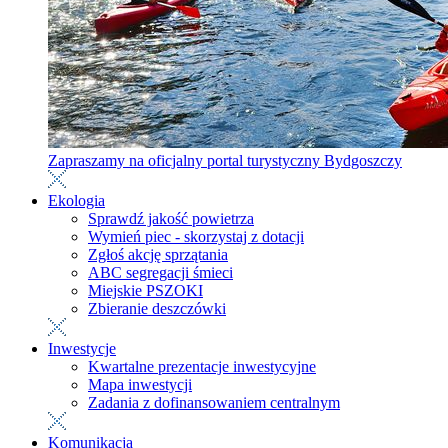
Zapraszamy na oficjalny portal turystyczny Bydgoszczy
Ekologia
Sprawdź jakość powietrza
Wymień piec - skorzystaj z dotacji
Zgłoś akcję sprzątania
ABC segregacji śmieci
Miejskie PSZOKI
Zbieranie deszczówki
Inwestycje
Kwartalne prezentacje inwestycyjne
Mapa inwestycji
Zadania z dofinansowaniem centralnym
Komunikacja