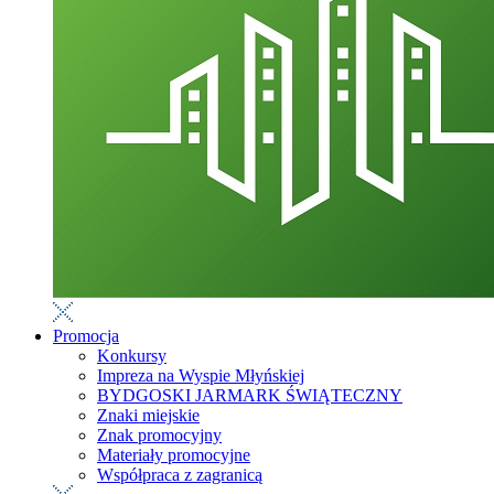
Promocja
Konkursy
Impreza na Wyspie Młyńskiej
BYDGOSKI JARMARK ŚWIĄTECZNY
Znaki miejskie
Znak promocyjny
Materiały promocyjne
Współpraca z zagranicą