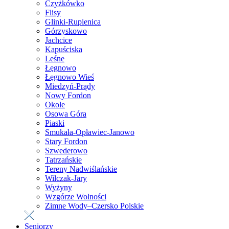
Czyżkówko
Flisy
Glinki-Rupienica
Górzyskowo
Jachcice
Kapuściska
Leśne
Łęgnowo
Łęgnowo Wieś
Miedzyń-Prądy
Nowy Fordon
Okole
Osowa Góra
Piaski
Smukała-Opławiec-Janowo
Stary Fordon
Szwederowo
Tatrzańskie
Tereny Nadwiślańskie
Wilczak-Jary
Wyżyny
Wzgórze Wolności
Zimne Wody–Czersko Polskie
Seniorzy