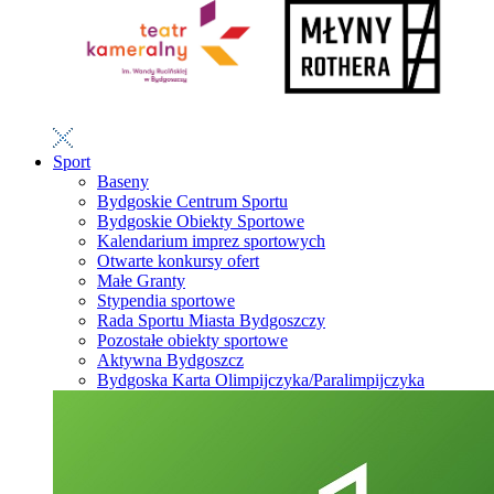
Sport
Baseny
Bydgoskie Centrum Sportu
Bydgoskie Obiekty Sportowe
Kalendarium imprez sportowych
Otwarte konkursy ofert
Małe Granty
Stypendia sportowe
Rada Sportu Miasta Bydgoszczy
Pozostałe obiekty sportowe
Aktywna Bydgoszcz
Bydgoska Karta Olimpijczyka/Paralimpijczyka