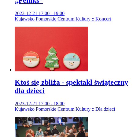
„Feniks”
2023-12-21 17:00 - 19:00
Kujawsko Pomorskie Centrum Kultury :: Koncert
Ktoś się zbliża - spektakl świąteczny
dla dzieci
2023-12-21 17:00 - 18:00
Kujawsko Pomorskie Centrum Kultury :: Dla dzieci