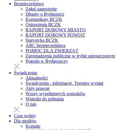
Bezpieczeństwo
Zgłoś zagrożenie
Dbamy o Bydgoszcz
Komunikaty BCZK
Ostrzeżenia BCZK
RAPORT DOBOWY MIASTO
RAPORT DOBOWY POWIAT
Statystyka BCZK
ABC bezpieczeństwa
POMOC DLA ZWIERZĄT
Zgromadzenia publiczne w trybie uproszczonym
Pogoda w Bydgoszczy
Świadczenia
Aktualności
Świadczenia - informacje. Terminy wypłat
Akty prawne
Wzory wypełnionych wniosków
Wnioski do pobrania
O nas
Czas wolny
Dla mediów
Kontakt