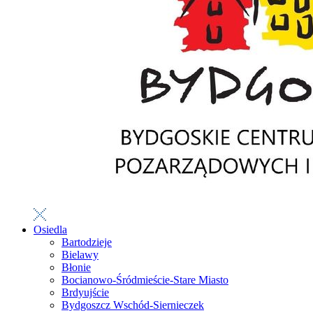
Osiedla
Bartodzieje
Bielawy
Błonie
Bocianowo-Śródmieście-Stare Miasto
Brdyujście
Bydgoszcz Wschód-Siernieczek