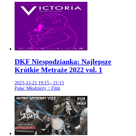
DKF Niespodzianka: Najlepsze
Krótkie Metraże 2022 vol. 1
2023-12-21 19:15 - 21:15
Pałac Młodzieży :: Film