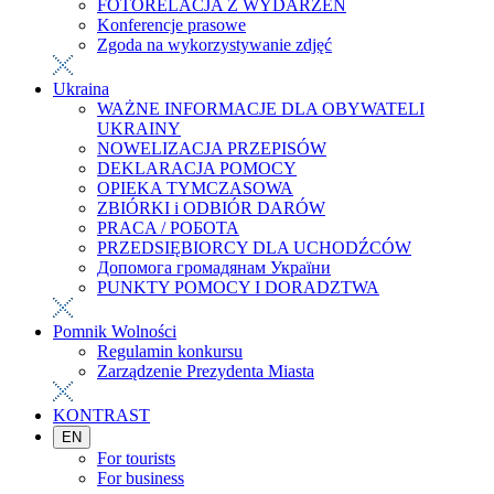
FOTORELACJA Z WYDARZEŃ
Konferencje prasowe
Zgoda na wykorzystywanie zdjęć
Ukraina
WAŻNE INFORMACJE DLA OBYWATELI
UKRAINY
NOWELIZACJA PRZEPISÓW
DEKLARACJA POMOCY
OPIEKA TYMCZASOWA
ZBIÓRKI i ODBIÓR DARÓW
PRACA / РОБОТА
PRZEDSIĘBIORCY DLA UCHODŹCÓW
Допомога громадянам України
PUNKTY POMOCY I DORADZTWA
Pomnik Wolności
Regulamin konkursu
Zarządzenie Prezydenta Miasta
KONTRAST
EN
For tourists
For business