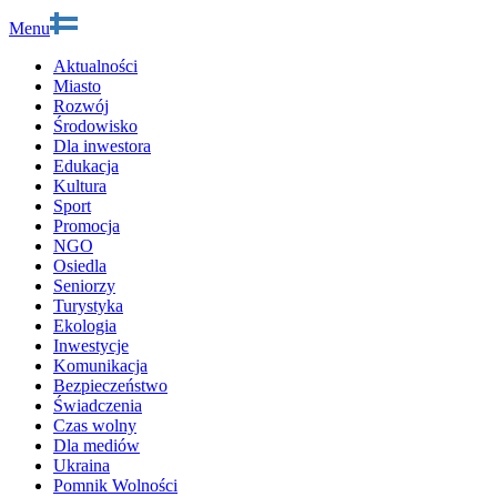
Menu
Aktualności
Miasto
Rozwój
Środowisko
Dla inwestora
Edukacja
Kultura
Sport
Promocja
NGO
Osiedla
Seniorzy
Turystyka
Ekologia
Inwestycje
Komunikacja
Bezpieczeństwo
Świadczenia
Czas wolny
Dla mediów
Ukraina
Pomnik Wolności