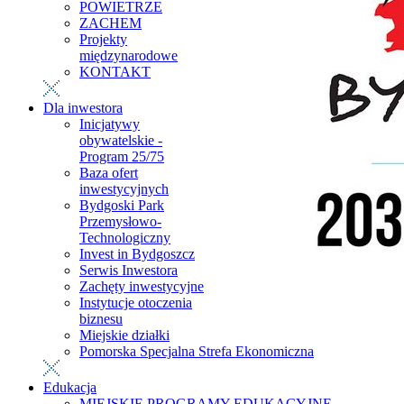
POWIETRZE
ZACHEM
Projekty
międzynarodowe
KONTAKT
Dla inwestora
Inicjatywy
obywatelskie -
Program 25/75
Baza ofert
inwestycyjnych
Bydgoski Park
Przemysłowo-
Technologiczny
Invest in Bydgoszcz
Serwis Inwestora
Zachęty inwestycyjne
Instytucje otoczenia
biznesu
Miejskie działki
Pomorska Specjalna Strefa Ekonomiczna
Edukacja
MIEJSKIE PROGRAMY EDUKACYJNE