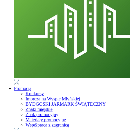
Promocja
Konkursy
Impreza na Wyspie Młyńskiej
BYDGOSKI JARMARK ŚWIĄTECZNY
Znaki miejskie
Znak promocyjny
Materiały promocyjne
Współpraca z zagranicą