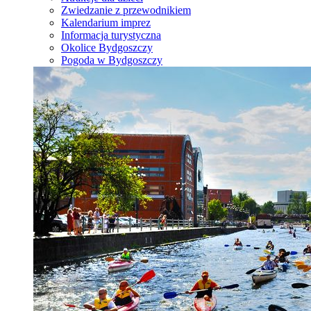
Zwiedzanie z przewodnikiem
Kalendarium imprez
Informacja turystyczna
Okolice Bydgoszczy
Pogoda w Bydgoszczy