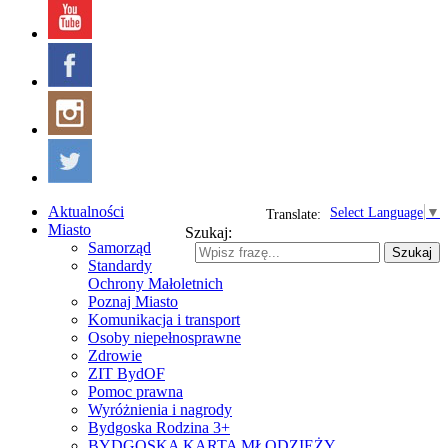
Aktualności
Select Language
▼
Translate:
Miasto
Szukaj:
Samorząd
Szukaj
Standardy
Ochrony Małoletnich
Poznaj Miasto
Komunikacja i transport
Osoby niepełnosprawne
Zdrowie
ZIT BydOF
Pomoc prawna
Wyróżnienia i nagrody
Bydgoska Rodzina 3+
BYDGOSKA KARTA MŁODZIEŻY