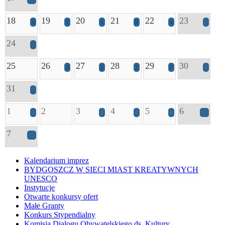
18
19
20
21
22
23
5
5
5
9
4
1
24
1
25
26
27
28
29
30
3
2
2
7
8
31
7
1
2
3
4
5
6
4
2
4
6
11
7
10
Kalendarium imprez
BYDGOSZCZ W SIECI MIAST KREATYWNYCH
UNESCO
Instytucje
Otwarte konkursy ofert
Małe Granty
Konkurs Stypendialny
Komisja Dialogu Obywatelskiego ds. Kultury