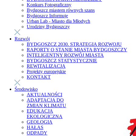
Konkurs Fotograficzny
Bydgoszcz miastem równych szans
Bydgoszcz Informuje
Urban Lab - Miasto dla Młodych
Urodziny Bydgoszczy
Rozwój
BYDGOSZCZ 2030. STRATEGIA ROZWOJU
RAPORTY O STANIE MIASTA BYDGOSZCZY
INTELIGENTNY ROZWÓJ MIASTA
BYDGOSZCZ STATYSTYCZNIE
REWITALIZACJA
Projekty europejskie
KONTAKT
Środowisko
AKTUALNOŚCI
ADAPTACJA DO
ZMIAN KLIMATU
EDUKACJA
EKOLOGICZNA
GEOLOGIA
HAŁAS
ODPADY