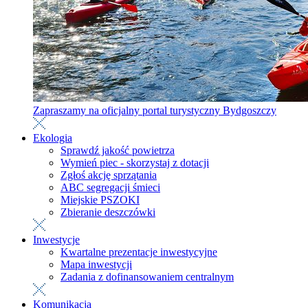
Zapraszamy na oficjalny portal turystyczny Bydgoszczy
Ekologia
Sprawdź jakość powietrza
Wymień piec - skorzystaj z dotacji
Zgłoś akcję sprzątania
ABC segregacji śmieci
Miejskie PSZOKI
Zbieranie deszczówki
Inwestycje
Kwartalne prezentacje inwestycyjne
Mapa inwestycji
Zadania z dofinansowaniem centralnym
Komunikacja