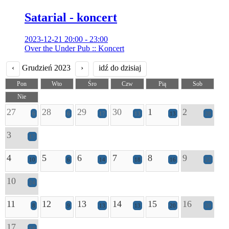
Satarial - koncert
2023-12-21 20:00 - 23:00
Over the Under Pub :: Koncert
‹
Grudzień 2023
›
idź do dzisiaj
Pon
Wto
Śro
Czw
Pią
Sob
Nie
27
28
29
30
1
2
6
6
17
13
13
28
3
17
4
5
6
7
8
9
10
6
14
18
16
22
10
24
11
12
13
14
15
16
8
9
13
13
20
20
17
18