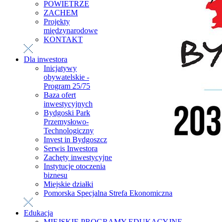
POWIETRZE
ZACHEM
Projekty
międzynarodowe
KONTAKT
Dla inwestora
Inicjatywy
obywatelskie -
Program 25/75
Baza ofert
inwestycyjnych
Bydgoski Park
Przemysłowo-
Technologiczny
Invest in Bydgoszcz
Serwis Inwestora
Zachęty inwestycyjne
Instytucje otoczenia
biznesu
Miejskie działki
Pomorska Specjalna Strefa Ekonomiczna
Edukacja
MIEJSKIE PROGRAMY EDUKACYJNE