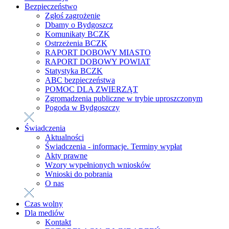
Bezpieczeństwo
Zgłoś zagrożenie
Dbamy o Bydgoszcz
Komunikaty BCZK
Ostrzeżenia BCZK
RAPORT DOBOWY MIASTO
RAPORT DOBOWY POWIAT
Statystyka BCZK
ABC bezpieczeństwa
POMOC DLA ZWIERZĄT
Zgromadzenia publiczne w trybie uproszczonym
Pogoda w Bydgoszczy
Świadczenia
Aktualności
Świadczenia - informacje. Terminy wypłat
Akty prawne
Wzory wypełnionych wniosków
Wnioski do pobrania
O nas
Czas wolny
Dla mediów
Kontakt