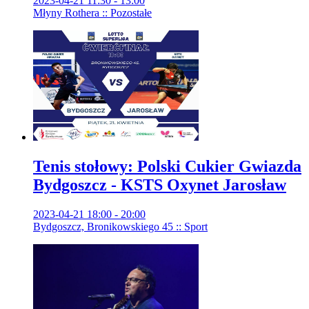
2023-04-21 11:30 - 13:00
Młyny Rothera :: Pozostałe
Tenis stołowy: Polski Cukier Gwiazda
Bydgoszcz - KSTS Oxynet Jarosław
2023-04-21 18:00 - 20:00
Bydgoszcz, Bronikowskiego 45 :: Sport