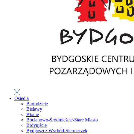
Osiedla
Bartodzieje
Bielawy
Błonie
Bocianowo-Śródmieście-Stare Miasto
Brdyujście
Bydgoszcz Wschód-Siernieczek