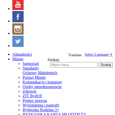
Aktualności
Select Language
▼
Translate:
Miasto
Szukaj:
Samorząd
Szukaj
Standardy
Ochrony Małoletnich
Poznaj Miasto
Komunikacja i transport
Osoby niepełnosprawne
Zdrowie
ZIT BydOF
Pomoc prawna
Wyróżnienia i nagrody
Bydgoska Rodzina 3+
BYDGOSKA KARTA MŁODZIEŻY