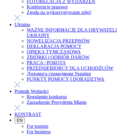
FOTORELACJA Z WYDARZEŃ
Konferencje prasowe
Zgoda na wykorzystywanie zdjęć
Ukraina
WAŻNE INFORMACJE DLA OBYWATELI
UKRAINY
NOWELIZACJA PRZEPISÓW
DEKLARACJA POMOCY
OPIEKA TYMCZASOWA
ZBIÓRKI i ODBIÓR DARÓW
PRACA / РОБОТА
PRZEDSIĘBIORCY DLA UCHODŹCÓW
Допомога громадянам України
PUNKTY POMOCY I DORADZTWA
Pomnik Wolności
Regulamin konkursu
Zarządzenie Prezydenta Miasta
KONTRAST
EN
For tourists
For business