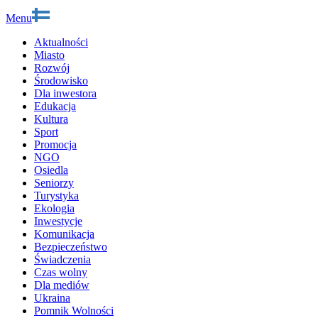
Menu
Aktualności
Miasto
Rozwój
Środowisko
Dla inwestora
Edukacja
Kultura
Sport
Promocja
NGO
Osiedla
Seniorzy
Turystyka
Ekologia
Inwestycje
Komunikacja
Bezpieczeństwo
Świadczenia
Czas wolny
Dla mediów
Ukraina
Pomnik Wolności