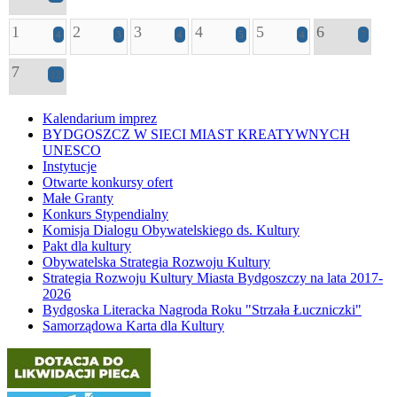
1
2
3
4
5
6
4
3
4
5
4
7
7
12
Kalendarium imprez
BYDGOSZCZ W SIECI MIAST KREATYWNYCH
UNESCO
Instytucje
Otwarte konkursy ofert
Małe Granty
Konkurs Stypendialny
Komisja Dialogu Obywatelskiego ds. Kultury
Pakt dla kultury
Obywatelska Strategia Rozwoju Kultury
Strategia Rozwoju Kultury Miasta Bydgoszczy na lata 2017-
2026
Bydgoska Literacka Nagroda Roku "Strzała Łuczniczki"
Samorządowa Karta dla Kultury