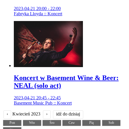
2023-04-21 20:00 - 22:00
Fabryka Lloyda :: Koncert
Koncert w Basement Wine & Beer:
NEAL (solo act)
2023-04-21 20:45 - 22:45
Basement Music Pub :: Koncert
‹
Kwiecień 2023
›
idź do dzisiaj
Pon
Wto
Śro
Czw
Pią
Sob