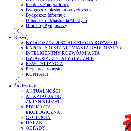
Konkurs Fotograficzny
Bydgoszcz miastem równych szans
Bydgoszcz Informuje
Urban Lab - Miasto dla Młodych
Urodziny Bydgoszczy
Rozwój
BYDGOSZCZ 2030. STRATEGIA ROZWOJU
RAPORTY O STANIE MIASTA BYDGOSZCZY
INTELIGENTNY ROZWÓJ MIASTA
BYDGOSZCZ STATYSTYCZNIE
REWITALIZACJA
Projekty europejskie
KONTAKT
Środowisko
AKTUALNOŚCI
ADAPTACJA DO
ZMIAN KLIMATU
EDUKACJA
EKOLOGICZNA
GEOLOGIA
HAŁAS
ODPADY