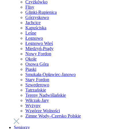
Czyżkówko
Flisy
Glinki-Rupienica
Górzyskowo
Jachcice
Kapuściska
Leśne
Łęgnowo
Łęgnowo Wieś
Miedzyń-Prądy
Nowy Fordon
Okole
Osowa Góra
Piaski
Smukała-Opławiec-Janowo
Stary Fordon
Szwederowo
Tatrzańskie
Tereny Nadwiślańskie
Wilczak-Jary
Wyżyny
Wzgórze Wolności
Zimne Wody–Czersko Polskie
Seniorzy