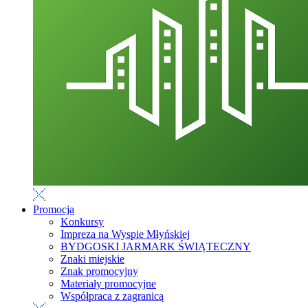
Promocja
Konkursy
Impreza na Wyspie Młyńskiej
BYDGOSKI JARMARK ŚWIĄTECZNY
Znaki miejskie
Znak promocyjny
Materiały promocyjne
Współpraca z zagranicą