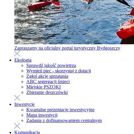
Zapraszamy na oficjalny portal turystyczny Bydgoszczy
Ekologia
Sprawdź jakość powietrza
Wymień piec - skorzystaj z dotacji
Zgłoś akcję sprzątania
ABC segregacji śmieci
Miejskie PSZOKI
Zbieranie deszczówki
Inwestycje
Kwartalne prezentacje inwestycyjne
Mapa inwestycji
Zadania z dofinansowaniem centralnym
Komunikacja