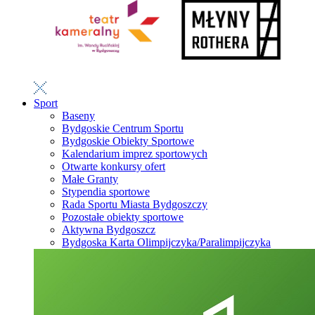
Sport
Baseny
Bydgoskie Centrum Sportu
Bydgoskie Obiekty Sportowe
Kalendarium imprez sportowych
Otwarte konkursy ofert
Małe Granty
Stypendia sportowe
Rada Sportu Miasta Bydgoszczy
Pozostałe obiekty sportowe
Aktywna Bydgoszcz
Bydgoska Karta Olimpijczyka/Paralimpijczyka