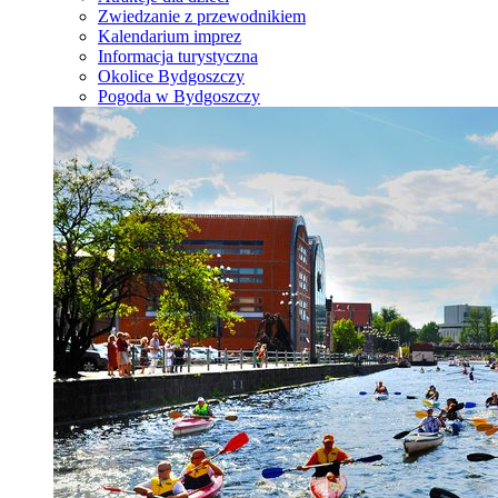
Zwiedzanie z przewodnikiem
Kalendarium imprez
Informacja turystyczna
Okolice Bydgoszczy
Pogoda w Bydgoszczy