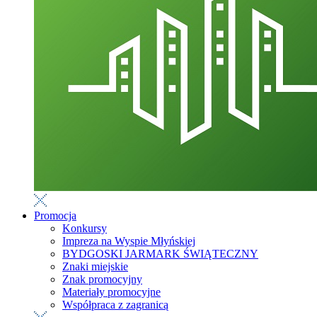
Promocja
Konkursy
Impreza na Wyspie Młyńskiej
BYDGOSKI JARMARK ŚWIĄTECZNY
Znaki miejskie
Znak promocyjny
Materiały promocyjne
Współpraca z zagranicą