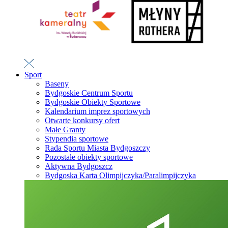
Sport
Baseny
Bydgoskie Centrum Sportu
Bydgoskie Obiekty Sportowe
Kalendarium imprez sportowych
Otwarte konkursy ofert
Małe Granty
Stypendia sportowe
Rada Sportu Miasta Bydgoszczy
Pozostałe obiekty sportowe
Aktywna Bydgoszcz
Bydgoska Karta Olimpijczyka/Paralimpijczyka