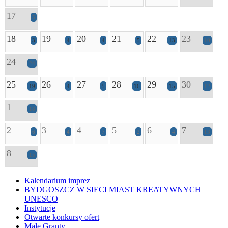
17
5
18
19
20
21
22
23
3
4
4
5
13
10
24
24
25
26
27
28
29
30
19
4
5
16
15
12
1
18
2
3
4
5
6
7
6
4
7
2
4
13
8
15
Kalendarium imprez
BYDGOSZCZ W SIECI MIAST KREATYWNYCH
UNESCO
Instytucje
Otwarte konkursy ofert
Małe Granty