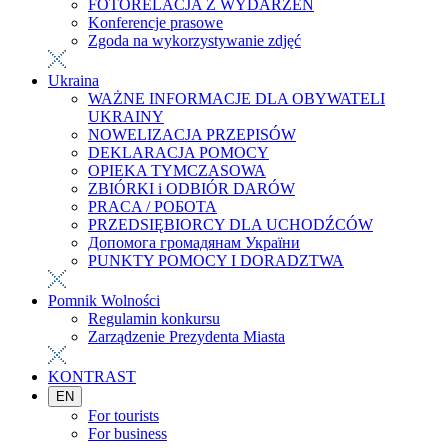
FOTORELACJA Z WYDARZEŃ
Konferencje prasowe
Zgoda na wykorzystywanie zdjęć
Ukraina
WAŻNE INFORMACJE DLA OBYWATELI
UKRAINY
NOWELIZACJA PRZEPISÓW
DEKLARACJA POMOCY
OPIEKA TYMCZASOWA
ZBIÓRKI i ODBIÓR DARÓW
PRACA / РОБОТА
PRZEDSIĘBIORCY DLA UCHODŹCÓW
Допомога громадянам України
PUNKTY POMOCY I DORADZTWA
Pomnik Wolności
Regulamin konkursu
Zarządzenie Prezydenta Miasta
KONTRAST
EN
For tourists
For business