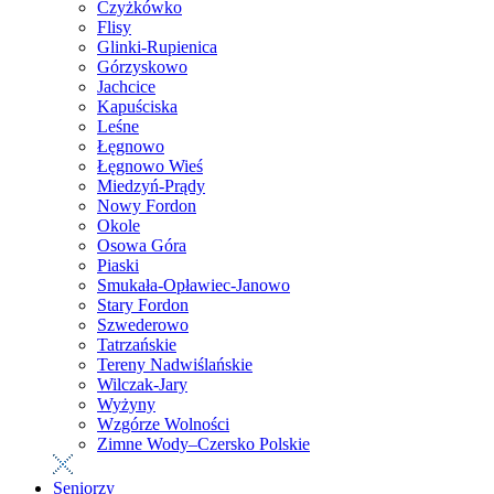
Czyżkówko
Flisy
Glinki-Rupienica
Górzyskowo
Jachcice
Kapuściska
Leśne
Łęgnowo
Łęgnowo Wieś
Miedzyń-Prądy
Nowy Fordon
Okole
Osowa Góra
Piaski
Smukała-Opławiec-Janowo
Stary Fordon
Szwederowo
Tatrzańskie
Tereny Nadwiślańskie
Wilczak-Jary
Wyżyny
Wzgórze Wolności
Zimne Wody–Czersko Polskie
Seniorzy