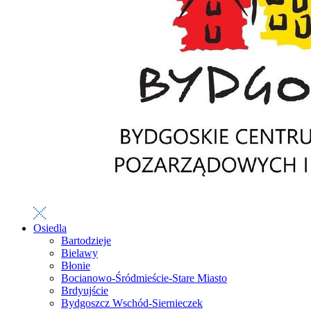
Osiedla
Bartodzieje
Bielawy
Błonie
Bocianowo-Śródmieście-Stare Miasto
Brdyujście
Bydgoszcz Wschód-Siernieczek