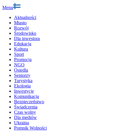
Menu
Aktualności
Miasto
Rozwój
Środowisko
Dla inwestora
Edukacja
Kultura
Sport
Promocja
NGO
Osiedla
Seniorzy
Turystyka
Ekologia
Inwestycje
Komunikacja
Bezpieczeństwo
Świadczenia
Czas wolny
Dla mediów
Ukraina
Pomnik Wolności