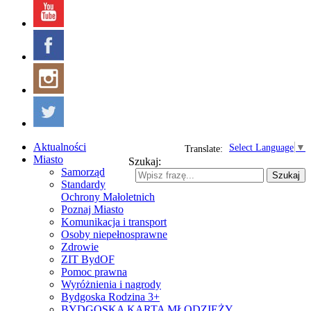
Aktualności
Select Language
▼
Translate:
Miasto
Szukaj:
Samorząd
Szukaj
Standardy
Ochrony Małoletnich
Poznaj Miasto
Komunikacja i transport
Osoby niepełnosprawne
Zdrowie
ZIT BydOF
Pomoc prawna
Wyróżnienia i nagrody
Bydgoska Rodzina 3+
BYDGOSKA KARTA MŁODZIEŻY