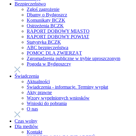
Bezpieczeństwo
Zgłoś zagrożenie
Dbamy o Bydgoszcz
Komunikaty BCZK
Ostrzeżenia BCZK
RAPORT DOBOWY MIASTO
RAPORT DOBOWY POWIAT
Statystyka BCZK
ABC bezpieczeństwa
POMOC DLA ZWIERZĄT
Zgromadzenia publiczne w trybie uproszczonym
Pogoda w Bydgoszczy
Świadczenia
Aktualności
Świadczenia - informacje. Terminy wypłat
Akty prawne
Wzory wypełnionych wniosków
Wnioski do pobrania
O nas
Czas wolny
Dla mediów
Kontakt