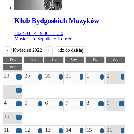
Klub Bydgoskich Muzyków
2022-04-14 19:30 - 21:30
Music Cafe Szpulka :: Koncert
‹
Kwiecień 2022
›
idź do dzisiaj
Pon
Wto
Śro
Czw
Pią
Sob
Nie
28
29
30
31
1
2
14
3
4
4
5
6
3
16
4
5
6
7
8
9
14
3
8
8
15
16
10
16
11
12
13
14
15
16
21
2
4
6
4
2