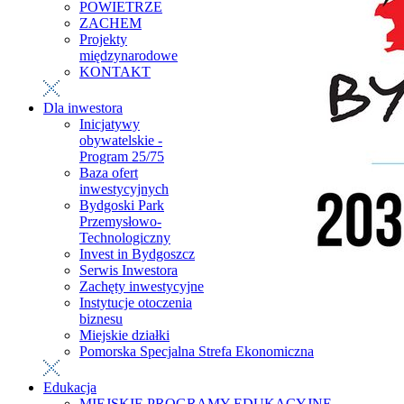
POWIETRZE
ZACHEM
Projekty
międzynarodowe
KONTAKT
Dla inwestora
Inicjatywy
obywatelskie -
Program 25/75
Baza ofert
inwestycyjnych
Bydgoski Park
Przemysłowo-
Technologiczny
Invest in Bydgoszcz
Serwis Inwestora
Zachęty inwestycyjne
Instytucje otoczenia
biznesu
Miejskie działki
Pomorska Specjalna Strefa Ekonomiczna
Edukacja
MIEJSKIE PROGRAMY EDUKACYJNE