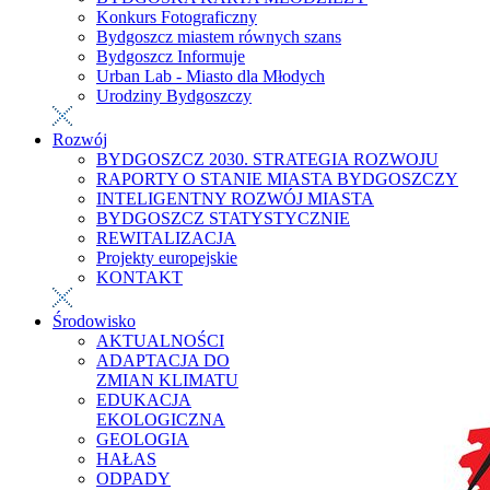
Konkurs Fotograficzny
Bydgoszcz miastem równych szans
Bydgoszcz Informuje
Urban Lab - Miasto dla Młodych
Urodziny Bydgoszczy
Rozwój
BYDGOSZCZ 2030. STRATEGIA ROZWOJU
RAPORTY O STANIE MIASTA BYDGOSZCZY
INTELIGENTNY ROZWÓJ MIASTA
BYDGOSZCZ STATYSTYCZNIE
REWITALIZACJA
Projekty europejskie
KONTAKT
Środowisko
AKTUALNOŚCI
ADAPTACJA DO
ZMIAN KLIMATU
EDUKACJA
EKOLOGICZNA
GEOLOGIA
HAŁAS
ODPADY