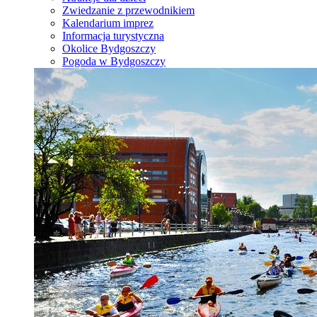
Zwiedzanie z przewodnikiem
Kalendarium imprez
Informacja turystyczna
Okolice Bydgoszczy
Pogoda w Bydgoszczy