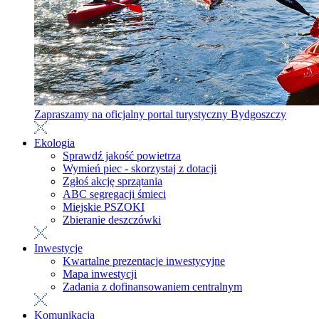
Zapraszamy na oficjalny portal turystyczny Bydgoszczy
Ekologia
Sprawdź jakość powietrza
Wymień piec - skorzystaj z dotacji
Zgłoś akcję sprzątania
ABC segregacji śmieci
Miejskie PSZOKI
Zbieranie deszczówki
Inwestycje
Kwartalne prezentacje inwestycyjne
Mapa inwestycji
Zadania z dofinansowaniem centralnym
Komunikacja