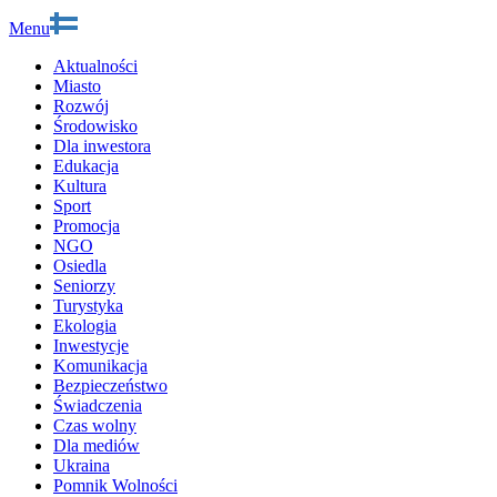
Menu
Aktualności
Miasto
Rozwój
Środowisko
Dla inwestora
Edukacja
Kultura
Sport
Promocja
NGO
Osiedla
Seniorzy
Turystyka
Ekologia
Inwestycje
Komunikacja
Bezpieczeństwo
Świadczenia
Czas wolny
Dla mediów
Ukraina
Pomnik Wolności