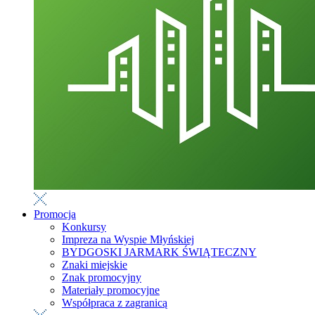
Promocja
Konkursy
Impreza na Wyspie Młyńskiej
BYDGOSKI JARMARK ŚWIĄTECZNY
Znaki miejskie
Znak promocyjny
Materiały promocyjne
Współpraca z zagranicą