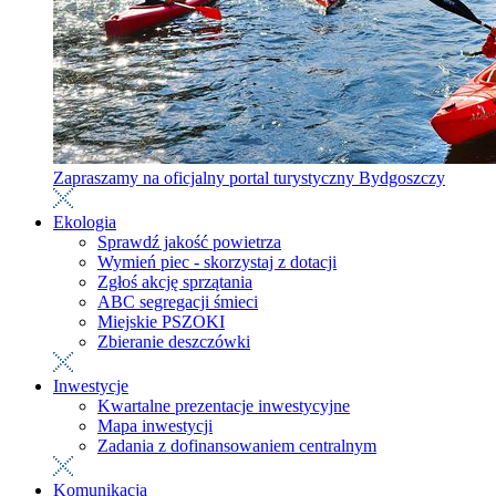
Zapraszamy na oficjalny portal turystyczny Bydgoszczy
Ekologia
Sprawdź jakość powietrza
Wymień piec - skorzystaj z dotacji
Zgłoś akcję sprzątania
ABC segregacji śmieci
Miejskie PSZOKI
Zbieranie deszczówki
Inwestycje
Kwartalne prezentacje inwestycyjne
Mapa inwestycji
Zadania z dofinansowaniem centralnym
Komunikacja