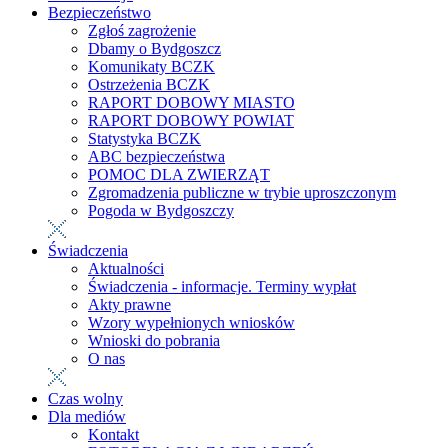
Bezpieczeństwo
Zgłoś zagrożenie
Dbamy o Bydgoszcz
Komunikaty BCZK
Ostrzeżenia BCZK
RAPORT DOBOWY MIASTO
RAPORT DOBOWY POWIAT
Statystyka BCZK
ABC bezpieczeństwa
POMOC DLA ZWIERZĄT
Zgromadzenia publiczne w trybie uproszczonym
Pogoda w Bydgoszczy
Świadczenia
Aktualności
Świadczenia - informacje. Terminy wypłat
Akty prawne
Wzory wypełnionych wniosków
Wnioski do pobrania
O nas
Czas wolny
Dla mediów
Kontakt