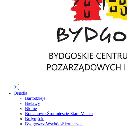
Osiedla
Bartodzieje
Bielawy
Błonie
Bocianowo-Śródmieście-Stare Miasto
Brdyujście
Bydgoszcz Wschód-Siernieczek