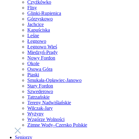
Czyżkówko
Flisy
Glinki-Rupienica
Górzyskowo
Jachcice
Kapuściska
Leśne
Łęgnowo
Łęgnowo Wieś
Miedzyń-Prądy
Nowy Fordon
Okole
Osowa Góra
Piaski
Smukała-Opławiec-Janowo
Stary Fordon
Szwederowo
Tatrzańskie
Tereny Nadwiślańskie
Wilczak-Jary
Wyżyny
Wzgórze Wolności
Zimne Wody–Czersko Polskie
Seniorzy