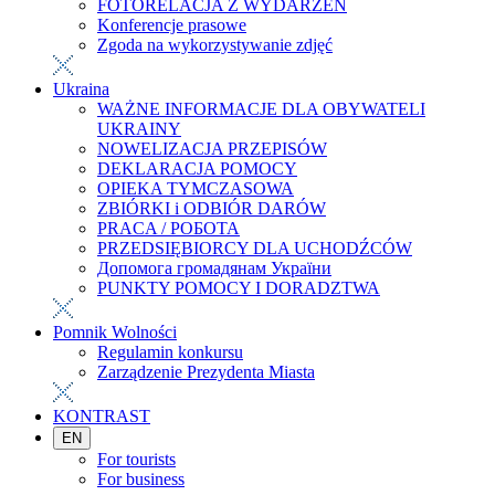
FOTORELACJA Z WYDARZEŃ
Konferencje prasowe
Zgoda na wykorzystywanie zdjęć
Ukraina
WAŻNE INFORMACJE DLA OBYWATELI
UKRAINY
NOWELIZACJA PRZEPISÓW
DEKLARACJA POMOCY
OPIEKA TYMCZASOWA
ZBIÓRKI i ODBIÓR DARÓW
PRACA / РОБОТА
PRZEDSIĘBIORCY DLA UCHODŹCÓW
Допомога громадянам України
PUNKTY POMOCY I DORADZTWA
Pomnik Wolności
Regulamin konkursu
Zarządzenie Prezydenta Miasta
KONTRAST
EN
For tourists
For business