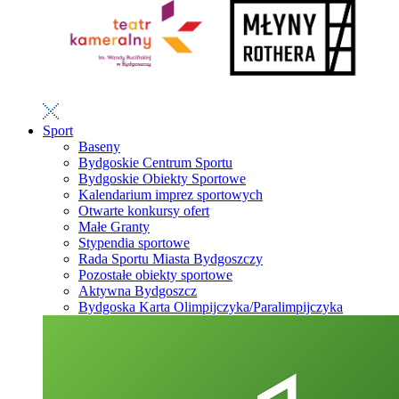
Sport
Baseny
Bydgoskie Centrum Sportu
Bydgoskie Obiekty Sportowe
Kalendarium imprez sportowych
Otwarte konkursy ofert
Małe Granty
Stypendia sportowe
Rada Sportu Miasta Bydgoszczy
Pozostałe obiekty sportowe
Aktywna Bydgoszcz
Bydgoska Karta Olimpijczyka/Paralimpijczyka