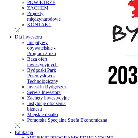
POWIETRZE
ZACHEM
Projekty
międzynarodowe
KONTAKT
Dla inwestora
Inicjatywy
obywatelskie -
Program 25/75
Baza ofert
inwestycyjnych
Bydgoski Park
Przemysłowo-
Technologiczny
Invest in Bydgoszcz
Serwis Inwestora
Zachęty inwestycyjne
Instytucje otoczenia
biznesu
Miejskie działki
Pomorska Specjalna Strefa Ekonomiczna
Edukacja
MIEJSKIE PROGRAMY EDUKACYJNE