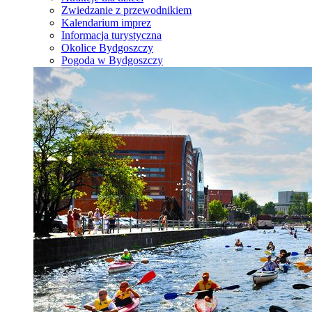
Zwiedzanie z przewodnikiem
Kalendarium imprez
Informacja turystyczna
Okolice Bydgoszczy
Pogoda w Bydgoszczy