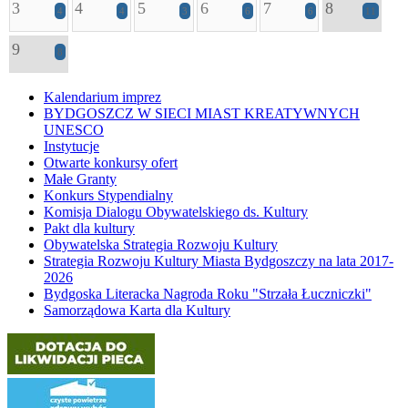
3
4
5
6
7
8
4
4
3
6
6
11
9
8
Kalendarium imprez
BYDGOSZCZ W SIECI MIAST KREATYWNYCH
UNESCO
Instytucje
Otwarte konkursy ofert
Małe Granty
Konkurs Stypendialny
Komisja Dialogu Obywatelskiego ds. Kultury
Pakt dla kultury
Obywatelska Strategia Rozwoju Kultury
Strategia Rozwoju Kultury Miasta Bydgoszczy na lata 2017-
2026
Bydgoska Literacka Nagroda Roku "Strzała Łuczniczki"
Samorządowa Karta dla Kultury