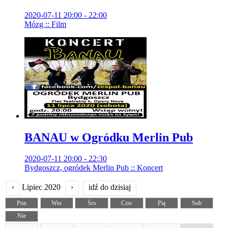
2020-07-11 20:00 - 22:00
Mózg :: Film
BANAU w Ogródku Merlin Pub
2020-07-11 20:00 - 22:30
Bydgoszcz, ogródek Merlin Pub :: Koncert
‹
Lipiec 2020
›
idź do dzisiaj
Pon
Wto
Śro
Czw
Pią
Sob
Nie