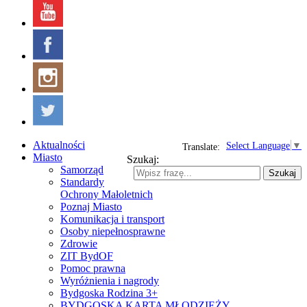
Aktualności
Select Language
▼
Translate:
Miasto
Szukaj:
Samorząd
Szukaj
Standardy
Ochrony Małoletnich
Poznaj Miasto
Komunikacja i transport
Osoby niepełnosprawne
Zdrowie
ZIT BydOF
Pomoc prawna
Wyróżnienia i nagrody
Bydgoska Rodzina 3+
BYDGOSKA KARTA MŁODZIEŻY