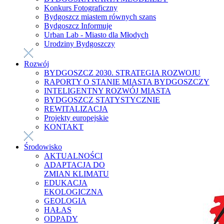
Konkurs Fotograficzny
Bydgoszcz miastem równych szans
Bydgoszcz Informuje
Urban Lab - Miasto dla Młodych
Urodziny Bydgoszczy
Rozwój
BYDGOSZCZ 2030. STRATEGIA ROZWOJU
RAPORTY O STANIE MIASTA BYDGOSZCZY
INTELIGENTNY ROZWÓJ MIASTA
BYDGOSZCZ STATYSTYCZNIE
REWITALIZACJA
Projekty europejskie
KONTAKT
Środowisko
AKTUALNOŚCI
ADAPTACJA DO
ZMIAN KLIMATU
EDUKACJA
EKOLOGICZNA
GEOLOGIA
HAŁAS
ODPADY