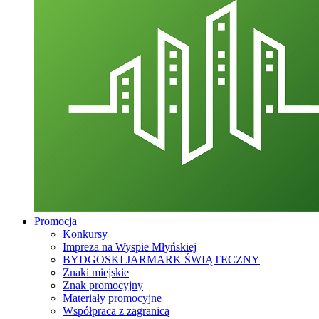
Promocja
Konkursy
Impreza na Wyspie Młyńskiej
BYDGOSKI JARMARK ŚWIĄTECZNY
Znaki miejskie
Znak promocyjny
Materiały promocyjne
Współpraca z zagranicą