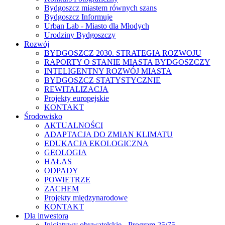
Bydgoszcz miastem równych szans
Bydgoszcz Informuje
Urban Lab - Miasto dla Młodych
Urodziny Bydgoszczy
Rozwój
BYDGOSZCZ 2030. STRATEGIA ROZWOJU
RAPORTY O STANIE MIASTA BYDGOSZCZY
INTELIGENTNY ROZWÓJ MIASTA
BYDGOSZCZ STATYSTYCZNIE
REWITALIZACJA
Projekty europejskie
KONTAKT
Środowisko
AKTUALNOŚCI
ADAPTACJA DO ZMIAN KLIMATU
EDUKACJA EKOLOGICZNA
GEOLOGIA
HAŁAS
ODPADY
POWIETRZE
ZACHEM
Projekty międzynarodowe
KONTAKT
Dla inwestora
Inicjatywy obywatelskie - Program 25/75