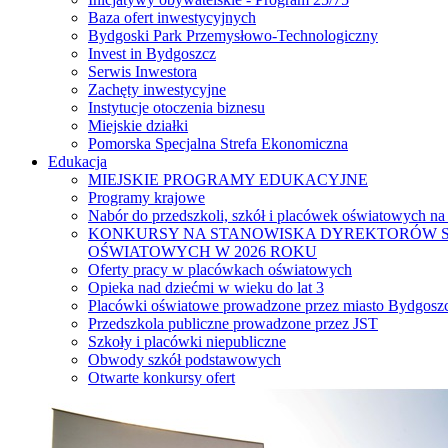
Baza ofert inwestycyjnych
Bydgoski Park Przemysłowo-Technologiczny
Invest in Bydgoszcz
Serwis Inwestora
Zachęty inwestycyjne
Instytucje otoczenia biznesu
Miejskie działki
Pomorska Specjalna Strefa Ekonomiczna
Edukacja
MIEJSKIE PROGRAMY EDUKACYJNE
Programy krajowe
Nabór do przedszkoli, szkół i placówek oświatowych na
KONKURSY NA STANOWISKA DYREKTORÓW S
OŚWIATOWYCH W 2026 ROKU
Oferty pracy w placówkach oświatowych
Opieka nad dziećmi w wieku do lat 3
Placówki oświatowe prowadzone przez miasto Bydgosz
Przedszkola publiczne prowadzone przez JST
Szkoły i placówki niepubliczne
Obwody szkół podstawowych
Otwarte konkursy ofert