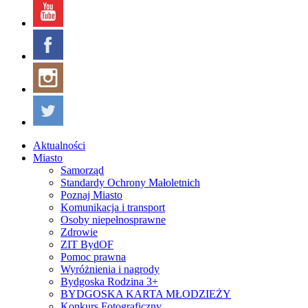
Aktualności
Miasto
Samorząd
Standardy Ochrony Małoletnich
Poznaj Miasto
Komunikacja i transport
Osoby niepełnosprawne
Zdrowie
ZIT BydOF
Pomoc prawna
Wyróżnienia i nagrody
Bydgoska Rodzina 3+
BYDGOSKA KARTA MŁODZIEŻY
Konkurs Fotograficzny