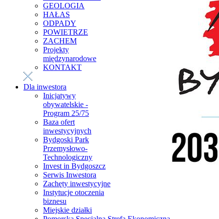
GEOLOGIA
HAŁAS
ODPADY
POWIETRZE
ZACHEM
Projekty
międzynarodowe
KONTAKT
Dla inwestora
Inicjatywy
obywatelskie -
Program 25/75
Baza ofert
inwestycyjnych
Bydgoski Park
Przemysłowo-
Technologiczny
Invest in Bydgoszcz
Serwis Inwestora
Zachęty inwestycyjne
Instytucje otoczenia
biznesu
Miejskie działki
Pomorska Specjalna Strefa Ekonomiczna