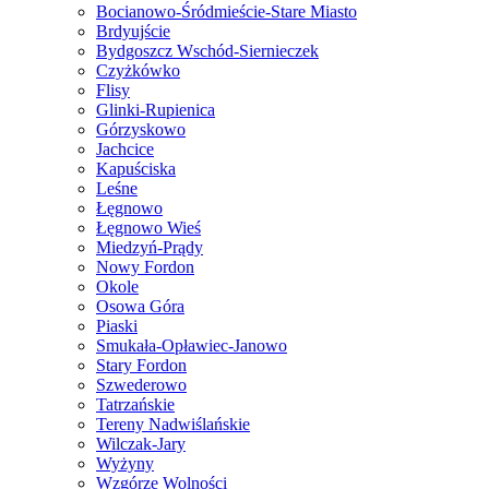
Bocianowo-Śródmieście-Stare Miasto
Brdyujście
Bydgoszcz Wschód-Siernieczek
Czyżkówko
Flisy
Glinki-Rupienica
Górzyskowo
Jachcice
Kapuściska
Leśne
Łęgnowo
Łęgnowo Wieś
Miedzyń-Prądy
Nowy Fordon
Okole
Osowa Góra
Piaski
Smukała-Opławiec-Janowo
Stary Fordon
Szwederowo
Tatrzańskie
Tereny Nadwiślańskie
Wilczak-Jary
Wyżyny
Wzgórze Wolności