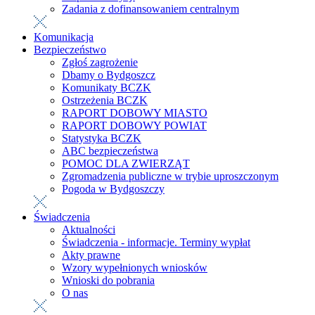
Zadania z dofinansowaniem centralnym
Komunikacja
Bezpieczeństwo
Zgłoś zagrożenie
Dbamy o Bydgoszcz
Komunikaty BCZK
Ostrzeżenia BCZK
RAPORT DOBOWY MIASTO
RAPORT DOBOWY POWIAT
Statystyka BCZK
ABC bezpieczeństwa
POMOC DLA ZWIERZĄT
Zgromadzenia publiczne w trybie uproszczonym
Pogoda w Bydgoszczy
Świadczenia
Aktualności
Świadczenia - informacje. Terminy wypłat
Akty prawne
Wzory wypełnionych wniosków
Wnioski do pobrania
O nas