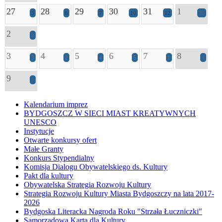
27
28
29
30
31
1
3
6
7
10
12
20
2
9
3
4
5
6
7
8
3
2
4
5
1
4
9
1
Kalendarium imprez
BYDGOSZCZ W SIECI MIAST KREATYWNYCH
UNESCO
Instytucje
Otwarte konkursy ofert
Małe Granty
Konkurs Stypendialny
Komisja Dialogu Obywatelskiego ds. Kultury
Pakt dla kultury
Obywatelska Strategia Rozwoju Kultury
Strategia Rozwoju Kultury Miasta Bydgoszczy na lata 2017-
2026
Bydgoska Literacka Nagroda Roku "Strzała Łuczniczki"
Samorządowa Karta dla Kultury