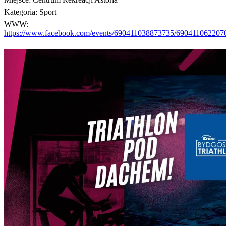
Kategoria:
Sport
WWW:
https://www.facebook.com/events/690411038873735/690411062207