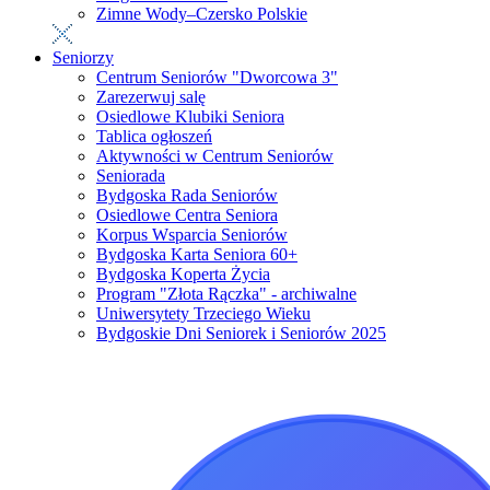
Zimne Wody–Czersko Polskie
Seniorzy
Centrum Seniorów "Dworcowa 3"
Zarezerwuj salę
Osiedlowe Klubiki Seniora
Tablica ogłoszeń
Aktywności w Centrum Seniorów
Seniorada
Bydgoska Rada Seniorów
Osiedlowe Centra Seniora
Korpus Wsparcia Seniorów
Bydgoska Karta Seniora 60+
Bydgoska Koperta Życia
Program "Złota Rączka" - archiwalne
Uniwersytety Trzeciego Wieku
Bydgoskie Dni Seniorek i Seniorów 2025