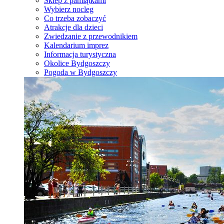
Sklep z pamiątkami
Wybierz nocleg
Co trzeba zobaczyć
Atrakcje dla dzieci
Zwiedzanie z przewodnikiem
Kalendarium imprez
Informacja turystyczna
Okolice Bydgoszczy
Pogoda w Bydgoszczy