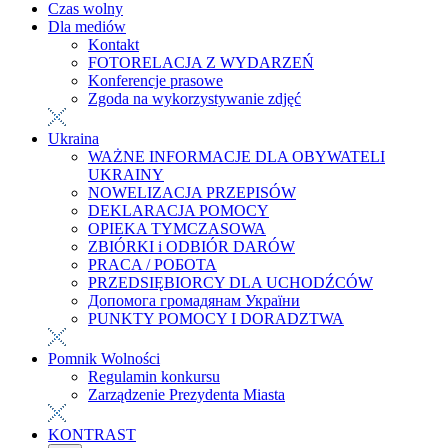
Czas wolny
Dla mediów
Kontakt
FOTORELACJA Z WYDARZEŃ
Konferencje prasowe
Zgoda na wykorzystywanie zdjęć
Ukraina
WAŻNE INFORMACJE DLA OBYWATELI
UKRAINY
NOWELIZACJA PRZEPISÓW
DEKLARACJA POMOCY
OPIEKA TYMCZASOWA
ZBIÓRKI i ODBIÓR DARÓW
PRACA / РОБОТА
PRZEDSIĘBIORCY DLA UCHODŹCÓW
Допомога громадянам України
PUNKTY POMOCY I DORADZTWA
Pomnik Wolności
Regulamin konkursu
Zarządzenie Prezydenta Miasta
KONTRAST