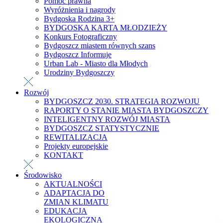
Pomoc prawna
Wyróżnienia i nagrody
Bydgoska Rodzina 3+
BYDGOSKA KARTA MŁODZIEŻY
Konkurs Fotograficzny
Bydgoszcz miastem równych szans
Bydgoszcz Informuje
Urban Lab - Miasto dla Młodych
Urodziny Bydgoszczy
Rozwój
BYDGOSZCZ 2030. STRATEGIA ROZWOJU
RAPORTY O STANIE MIASTA BYDGOSZCZY
INTELIGENTNY ROZWÓJ MIASTA
BYDGOSZCZ STATYSTYCZNIE
REWITALIZACJA
Projekty europejskie
KONTAKT
Środowisko
AKTUALNOŚCI
ADAPTACJA DO
ZMIAN KLIMATU
EDUKACJA
EKOLOGICZNA