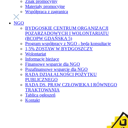
Znak promocyjny
Materiały promocyjne
Współpraca z zagranicą
NGO
BYDGOSKIE CENTRUM ORGANIZACJI
POZARZĄDOWYCH I WOLONTARIATU
(BCOPW GDAŃSKA 5)
Program współpracy z NGO - będą konsultacje
1,5% ZOSTAW W BYDGOSZCZY
Wolontariat
Informacje bieżące
Finansowe wsparcie dla NGO
Pozafinansowe wsparcie dla NGO
RADA DZIAŁALNOŚCI POŻYTKU
PUBLICZNEGO
RADA DS. PRAW CZŁOWIEKA I RÓWNEGO
TRAKTOWANIA
Tablica ogłoszeń
Kontakt