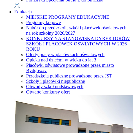
Edukacja
MIEJSKIE PROGRAMY EDUKACYJNE
Programy krajowe
Nabór do przedszkoli, szkół i placówek oświatowych
na rok szkolny 2026/2027
KONKURSY NA STANOWISKA DYREKTORÓW
SZKÓŁ I PLACÓWEK OŚWIATOWYCH W 2026
ROKU
Oferty pracy w placówkach oświatowych
Opieka nad dziećmi w wieku do lat 3
Placówki oświatowe prowadzone przez miasto
Bydgoszcz
Przedszkola publiczne prowadzone przez JST
Szkoły i placówki niepubliczne
Obwody szkół podstawowych
Otwarte konkursy ofert