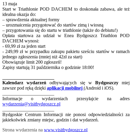
13 maja
Start w Triathlonie POD DACHEM to doskonała zabawa, ale też
idealna okazja do:
– sprawdzenia aktualnej formy
– urozmaicenia przygotować do startów zimą i wiosną
– przygotowania się do startu w triathlonie (także do debiutu!)
Opłata startowa za udział w Enea Bydgoszcz Triathlon POD
DACHEM wynosi:
- 69,99 zł za jeden start
- 249,99 zł w przypadku zakupu pakietu sześciu startów w ramach
jednego zgłoszenia (mniej niż 42zł za start)
Obowiązuje limit 200 zgłoszeń!
Zapisy startują 31 października o godzinie 18:00!
______________________
Kalendarz wydarzeń
odbywających się w
Bydgoszczy
miej
zawsze pod ręką dzięki
aplikacji mobilnej
(Android i iOS).
______________________
Informacje o wydarzeniach przesyłajcie na adres
wydarzenia@visitbydgoszcz.pl
______________________
Bydgoskie Centrum Informacji nie ponosi odpowiedzialności za
jakiekolwiek zmiany miejsc, godzin i dat wydarzeń.
Strona wydarzenia na
www.visitbydgoszcz.pl