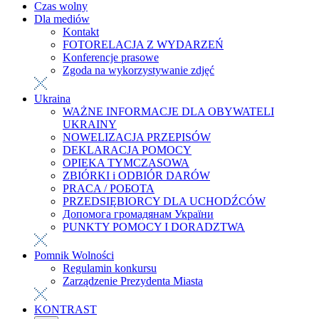
Czas wolny
Dla mediów
Kontakt
FOTORELACJA Z WYDARZEŃ
Konferencje prasowe
Zgoda na wykorzystywanie zdjęć
Ukraina
WAŻNE INFORMACJE DLA OBYWATELI
UKRAINY
NOWELIZACJA PRZEPISÓW
DEKLARACJA POMOCY
OPIEKA TYMCZASOWA
ZBIÓRKI i ODBIÓR DARÓW
PRACA / РОБОТА
PRZEDSIĘBIORCY DLA UCHODŹCÓW
Допомога громадянам України
PUNKTY POMOCY I DORADZTWA
Pomnik Wolności
Regulamin konkursu
Zarządzenie Prezydenta Miasta
KONTRAST