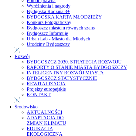
Pomoc prawna
Wyróżnienia i nagrody
Bydgoska Rodzina 3+
BYDGOSKA KARTA MŁODZIEŻY
Konkurs Fotograficzny
Bydgoszcz miastem równych szans
Bydgoszcz Informuje
Urban Lab - Miasto dla Młodych
Urodziny Bydgoszczy
Rozwój
BYDGOSZCZ 2030. STRATEGIA ROZWOJU
RAPORTY O STANIE MIASTA BYDGOSZCZY
INTELIGENTNY ROZWÓJ MIASTA
BYDGOSZCZ STATYSTYCZNIE
REWITALIZACJA
Projekty europejskie
KONTAKT
Środowisko
AKTUALNOŚCI
ADAPTACJA DO
ZMIAN KLIMATU
EDUKACJA
EKOLOGICZNA