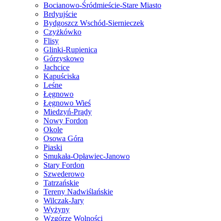
Bocianowo-Śródmieście-Stare Miasto
Brdyujście
Bydgoszcz Wschód-Siernieczek
Czyżkówko
Flisy
Glinki-Rupienica
Górzyskowo
Jachcice
Kapuściska
Leśne
Łęgnowo
Łęgnowo Wieś
Miedzyń-Prądy
Nowy Fordon
Okole
Osowa Góra
Piaski
Smukała-Opławiec-Janowo
Stary Fordon
Szwederowo
Tatrzańskie
Tereny Nadwiślańskie
Wilczak-Jary
Wyżyny
Wzgórze Wolności