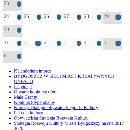
23
9
24
25
26
27
28
29
4
6
7
6
7
15
30
9
31
1
2
3
4
5
4
11
7
5
7
16
6
8
Kalendarium imprez
BYDGOSZCZ W SIECI MIAST KREATYWNYCH
UNESCO
Instytucje
Otwarte konkursy ofert
Małe Granty
Konkurs Stypendialny
Komisja Dialogu Obywatelskiego ds. Kultury
Pakt dla kultury
Obywatelska Strategia Rozwoju Kultury
Strategia Rozwoju Kultury Miasta Bydgoszczy na lata 2017-
2026