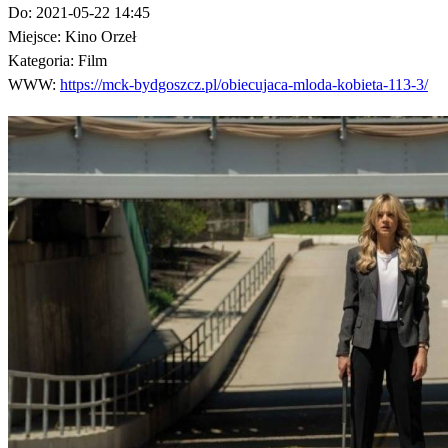
Do:
2021-05-22 14:45
Miejsce:
Kino Orzeł
Kategoria:
Film
WWW:
https://mck-bydgoszcz.pl/obiecujaca-mloda-kobieta-113-3/