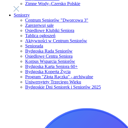
Zimne Wody–Czersko Polskie
Seniorzy
Centrum Seniorów "Dworcowa 3"
Zarezerwuj salę
Osiedlowe Klubiki Seniora
Tablica ogłoszeń
Aktywności w Centrum Seniorów
Seniorada
Bydgoska Rada Seniorów
Osiedlowe Centra Seniora
Korpus Wsparcia Seniorów
Bydgoska Karta Seniora 60+
Bydgoska Koperta Życia
Program "Złota Rączka" - archiwalne
Uniwersytety Trzeciego Wieku
Bydgoskie Dni Seniorek i Seniorów 2025