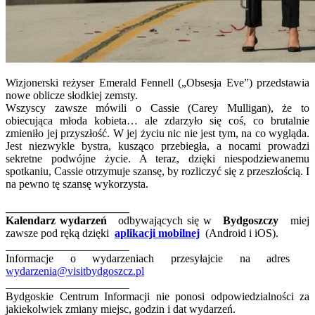
Wizjonerski reżyser Emerald Fennell („Obsesja Eve”) przedstawia
nowe oblicze słodkiej zemsty.
Wszyscy zawsze mówili o Cassie (Carey Mulligan), że to
obiecująca młoda kobieta… ale zdarzyło się coś, co brutalnie
zmieniło jej przyszłość. W jej życiu nic nie jest tym, na co wygląda.
Jest niezwykle bystra, kusząco przebiegła, a nocami prowadzi
sekretne podwójne życie. A teraz, dzięki niespodziewanemu
spotkaniu, Cassie otrzymuje szansę, by rozliczyć się z przeszłością. I
na pewno tę szansę wykorzysta.
______________________
Kalendarz wydarzeń
odbywających się w
Bydgoszczy
miej
zawsze pod ręką dzięki
aplikacji mobilnej
(Android i iOS).
______________________
Informacje o wydarzeniach przesyłajcie na adres
wydarzenia@visitbydgoszcz.pl
______________________
Bydgoskie Centrum Informacji nie ponosi odpowiedzialności za
jakiekolwiek zmiany miejsc, godzin i dat wydarzeń.