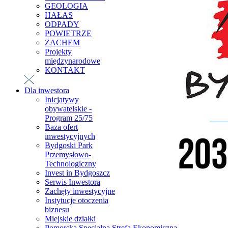
GEOLOGIA
HAŁAS
ODPADY
POWIETRZE
ZACHEM
Projekty
międzynarodowe
KONTAKT
Dla inwestora
Inicjatywy
obywatelskie -
Program 25/75
Baza ofert
inwestycyjnych
Bydgoski Park
Przemysłowo-
Technologiczny
Invest in Bydgoszcz
Serwis Inwestora
Zachęty inwestycyjne
Instytucje otoczenia
biznesu
Miejskie działki
Pomorska Specjalna Strefa Ekonomiczna