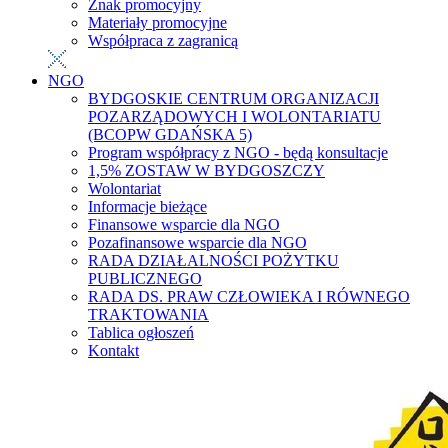
Znak promocyjny
Materiały promocyjne
Współpraca z zagranicą
NGO
BYDGOSKIE CENTRUM ORGANIZACJI
POZARZĄDOWYCH I WOLONTARIATU
(BCOPW GDAŃSKA 5)
Program współpracy z NGO - będą konsultacje
1,5% ZOSTAW W BYDGOSZCZY
Wolontariat
Informacje bieżące
Finansowe wsparcie dla NGO
Pozafinansowe wsparcie dla NGO
RADA DZIAŁALNOŚCI POŻYTKU
PUBLICZNEGO
RADA DS. PRAW CZŁOWIEKA I RÓWNEGO
TRAKTOWANIA
Tablica ogłoszeń
Kontakt