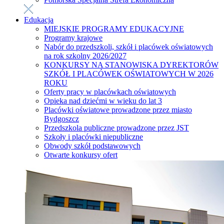
Edukacja
MIEJSKIE PROGRAMY EDUKACYJNE
Programy krajowe
Nabór do przedszkoli, szkół i placówek oświatowych
na rok szkolny 2026/2027
KONKURSY NA STANOWISKA DYREKTORÓW
SZKÓŁ I PLACÓWEK OŚWIATOWYCH W 2026
ROKU
Oferty pracy w placówkach oświatowych
Opieka nad dziećmi w wieku do lat 3
Placówki oświatowe prowadzone przez miasto
Bydgoszcz
Przedszkola publiczne prowadzone przez JST
Szkoły i placówki niepubliczne
Obwody szkół podstawowych
Otwarte konkursy ofert