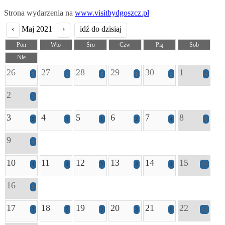
Strona wydarzenia na
www.visitbydgoszcz.pl
‹
Maj 2021
›
idź do dzisiaj
Pon
Wto
Śro
Czw
Pią
Sob
Nie
26
27
28
29
30
1
1
2
1
1
2
4
2
3
3
4
5
6
7
8
2
1
1
2
4
6
9
4
10
11
12
13
14
15
4
4
2
4
4
18
16
6
17
18
19
20
21
22
3
2
2
3
9
14