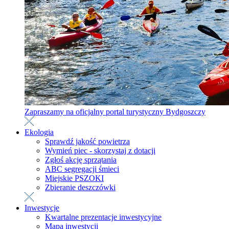
Zapraszamy na oficjalny portal turystyczny Bydgoszczy
Ekologia
Sprawdź jakość powietrza
Wymień piec - skorzystaj z dotacji
Zgłoś akcję sprzątania
ABC segregacji śmieci
Miejskie PSZOKI
Zbieranie deszczówki
Inwestycje
Kwartalne prezentacje inwestycyjne
Mapa inwestycji