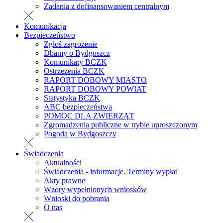
Zadania z dofinansowaniem centralnym
Komunikacja
Bezpieczeństwo
Zgłoś zagrożenie
Dbamy o Bydgoszcz
Komunikaty BCZK
Ostrzeżenia BCZK
RAPORT DOBOWY MIASTO
RAPORT DOBOWY POWIAT
Statystyka BCZK
ABC bezpieczeństwa
POMOC DLA ZWIERZĄT
Zgromadzenia publiczne w trybie uproszczonym
Pogoda w Bydgoszczy
Świadczenia
Aktualności
Świadczenia - informacje. Terminy wypłat
Akty prawne
Wzory wypełnionych wniosków
Wnioski do pobrania
O nas