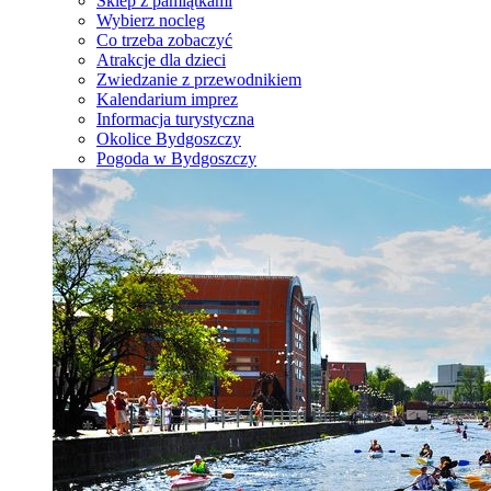
Sklep z pamiątkami
Wybierz nocleg
Co trzeba zobaczyć
Atrakcje dla dzieci
Zwiedzanie z przewodnikiem
Kalendarium imprez
Informacja turystyczna
Okolice Bydgoszczy
Pogoda w Bydgoszczy